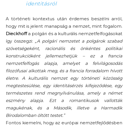
identitásról
A történeti kontextus után érdemes beszélni arról,
hogy mit is jelent manapság a nemzet, mint fogalom.
Dieckhoff
a polgári és a kulturális nemzetfelfogásokat
így összegzi:
„A polgári nemzetet a polgárok szabad
szövetségeként, racionális és önkéntes politikai
konstrukcióként jellemezhetjük – ez a francia
nemzetfelfogás alapja, amelyet a felvilágosodás
filozófusai alkottak meg, és a francia forradalom hívott
életre. A kulturális nemzet egy történeti közösség
megtestesülése, egy identitásérzés kifejeződése, egy
természetes rend megnyilvánulása, amely a német
eszmény alapja. Ezt a romantikusok vallották
magukénak, és a Második, illetve a Harmadik
Birodalomban öltött testet.”
Fontos kiemelni, hogy az európai nemzetfejlődésben