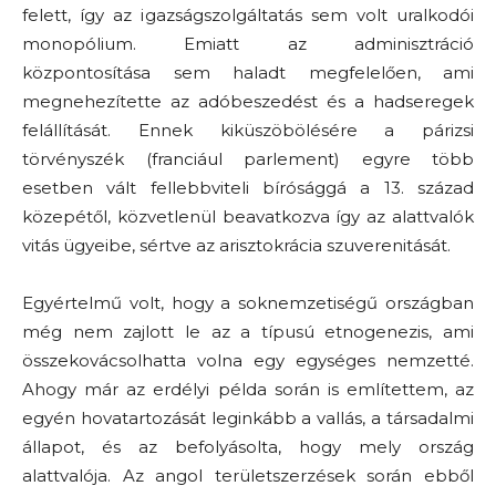
felett, így az igazságszolgáltatás sem volt uralkodói
monopólium. Emiatt az adminisztráció
központosítása sem haladt megfelelően, ami
megnehezítette az adóbeszedést és a hadseregek
felállítását. Ennek kiküszöbölésére a párizsi
törvényszék (franciául parlement) egyre több
esetben vált fellebbviteli bírósággá a 13. század
közepétől, közvetlenül beavatkozva így az alattvalók
vitás ügyeibe, sértve az arisztokrácia szuverenitását.
Egyértelmű volt, hogy a soknemzetiségű országban
még nem zajlott le az a típusú etnogenezis, ami
összekovácsolhatta volna egy egységes nemzetté.
Ahogy már az erdélyi példa során is említettem, az
egyén hovatartozását leginkább a vallás, a társadalmi
állapot, és az befolyásolta, hogy mely ország
alattvalója. Az angol területszerzések során ebből