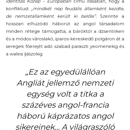
identitás Közép – Európában
című írásában
,
hogy a
konfliktust
„mindkét nép feudális államként kezdte,
de nemzetállamként került ki belőle”.
Szerinte a
hosszan elhúzódó háborút az angol társadalom
minden rétege támogatta, a báróktól a dzsentriken
és a módos városlakó, iparos-kereskedő polgáron át a
seregek főerejét adó szabad paraszti yeomenekig és
a walesi íjászokig.
„
Ez az egyedülállóan
Angliát jellemző nemzeti
egység volt a titka a
százéves angol-francia
háború káprázatos angol
sikereinek… A világraszóló