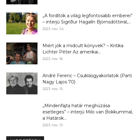
„A fordítók a világ legfontosabb emberei”
– interjú Sigríður Hagalín Björnsdóttirral,...
2023. nov. 24.
Miért jók a midcult könyvek? – Kritika
Lichter Péter Az amerikai...
2023. nov. 16.
André Ferenc – Csuklásgyakorlatok (Parti
Nagy Lajos 70)
2023. nov. 15.
„Mindenfajta határ meghúzása
esetleges” – interjú Milo van Bokkummal,
a Határok...
2023. nov. 13.