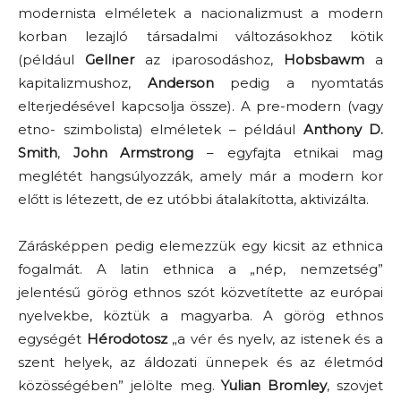
modernista elméletek a nacionalizmust a modern
korban lezajló társadalmi változásokhoz kötik
(például
Gellner
az iparosodáshoz,
Hobsbawm
a
kapitalizmushoz,
Anderson
pedig a nyomtatás
elterjedésével kapcsolja össze). A pre-modern (vagy
etno- szimbolista) elméletek – például
Anthony D.
Smith
,
John Armstrong
– egyfajta etnikai mag
meglétét hangsúlyozzák, amely már a modern kor
előtt is létezett, de ez utóbbi átalakította, aktivizálta.
Zárásképpen pedig elemezzük egy kicsit az ethnica
fogalmát. A latin ethnica a „nép, nemzetség”
jelentésű görög ethnos szót közvetítette az európai
nyelvekbe, köztük a magyarba. A görög ethnos
egységét
Hérodotosz
„a vér és nyelv, az istenek és a
szent helyek, az áldozati ünnepek és az életmód
közösségében” jelölte meg.
Yulian Bromley
, szovjet