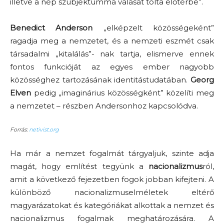
illetve a nép szubjektummá válását tolta előtérbe”.
Benedict Anderson
„elképzelt közösségeként”
ragadja meg a nemzetet, és a nemzeti eszmét csak
társadalmi „kitalálás”- nak tartja, elismerve ennek
fontos funkcióját az egyes ember nagyobb
közösséghez tartozásának identitástudatában.
Georg
Elven
pedig „imaginárius közösségként” közelíti meg
a nemzetet – részben Andersonhoz kapcsolódva.
Forrás:
netivist.org
Ha már a nemzet fogalmát tárgyaljuk, szinte adja
magát, hogy említést tegyünk a
nacionalizmus
ról,
amit a következő fejezetben fogok jobban kifejteni. A
különböző nacionalizmuselméletek eltérő
magyarázatokat és kategóriákat alkottak a nemzet és
nacionalizmus fogalmak meghatározására. A