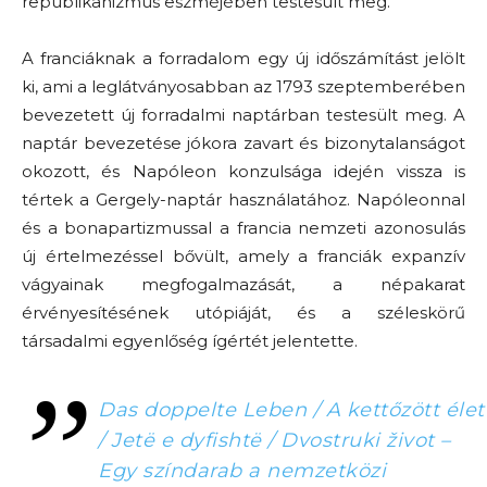
republikanizmus eszméjében testesült meg.
A franciáknak a forradalom egy új időszámítást jelölt
ki, ami a leglátványosabban az 1793 szeptemberében
bevezetett új forradalmi naptárban testesült meg. A
naptár bevezetése jókora zavart és bizonytalanságot
okozott, és Napóleon konzulsága idején vissza is
tértek a Gergely-naptár használatához. Napóleonnal
és a bonapartizmussal a francia nemzeti azonosulás
új értelmezéssel bővült, amely a franciák expanzív
vágyainak megfogalmazását, a népakarat
érvényesítésének utópiáját, és a széleskörű
társadalmi egyenlőség ígértét jelentette.
Das doppelte Leben / A kettőzött élet
/ Jetë e dyfishtë / Dvostruki život –
Egy színdarab a nemzetközi