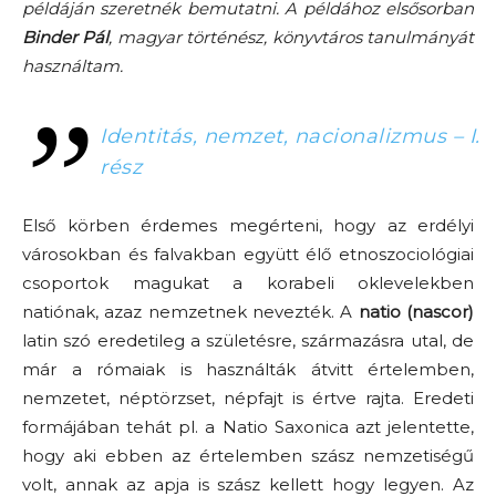
példáján szeretnék bemutatni. A példához elsősorban
Binder Pál
, magyar történész, könyvtáros tanulmányát
használtam.
Identitás, nemzet, nacionalizmus – I.
rész
Első körben érdemes megérteni, hogy az erdélyi
városokban és falvakban együtt élő etnoszociológiai
csoportok magukat a korabeli oklevelekben
natiónak, azaz nemzetnek nevezték. A
natio (nascor)
latin szó eredetileg a születésre, származásra utal, de
már a rómaiak is használták átvitt értelemben,
nemzetet, néptörzset, népfajt is értve rajta. Eredeti
formájában tehát pl. a Natio Saxonica azt jelentette,
hogy aki ebben az értelemben szász nemzetiségű
volt, annak az apja is szász kellett hogy legyen. Az