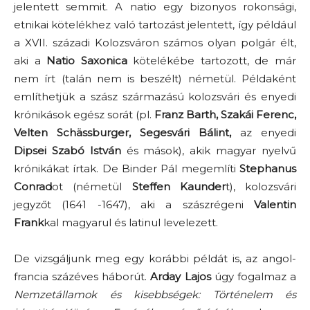
jelentett semmit. A natio egy bizonyos rokonsági,
etnikai kötelékhez való tartozást jelentett, így például
a XVII. századi Kolozsváron számos olyan polgár élt,
aki a
Natio Saxonica
kötelékébe tartozott, de már
nem írt (talán nem is beszélt) németül. Példaként
említhetjük a szász származású kolozsvári és enyedi
krónikások egész sorát (pl.
Franz Barth, Szakái Ferenc,
Velten Schässburger, Segesvári Bálint,
az enyedi
Dipsei Szabó István
és mások), akik magyar nyelvű
krónikákat írtak. De Binder Pál megemlíti
Stephanus
Conrad
ot (németül
Steffen Kaunder
t), kolozsvári
jegyzőt (1641 -1647), aki a szászrégeni
Valentin
Frank
kal magyarul és latinul levelezett.
De vizsgáljunk meg egy korábbi példát is, az angol-
francia százéves háborút.
Arday Lajos
úgy fogalmaz a
Nemzetállamok és kisebbségek: Történelem és