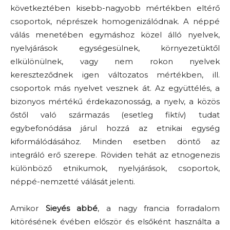
következtében kisebb-nagyobb mértékben eltérő
csoportok, néprészek homogenizálódnak. A néppé
válás menetében egymáshoz közel álló nyelvek,
nyelvjárások egységesülnek, környezetüktől
elkülönülnek, vagy nem rokon nyelvek
kereszteződnek igen változatos mértékben, ill.
csoportok más nyelvet vesznek át. Az együttélés, a
bizonyos mértékű érdekazonosság, a nyelv, a közös
őstől való származás (esetleg fiktív) tudat
egybefonódása járul hozzá az etnikai egység
kiformálódásához. Minden esetben döntő az
integráló erő szerepe. Röviden tehát az etnogenezis
különböző etnikumok, nyelvjárások, csoportok,
néppé-nemzetté válását jelenti.
Amikor
Sieyés abbé
, a nagy francia forradalom
kitörésének évében először és elsőként használta a