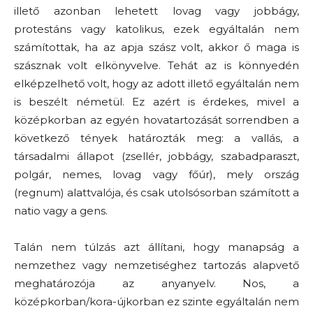
illető azonban lehetett lovag vagy jobbágy,
protestáns vagy katolikus, ezek egyáltalán nem
számítottak, ha az apja szász volt, akkor ő maga is
szásznak volt elkönyvelve. Tehát az is könnyedén
elképzelhető volt, hogy az adott illető egyáltalán nem
is beszélt németül. Ez azért is érdekes, mivel a
középkorban az egyén hovatartozását sorrendben a
következő tények határozták meg: a vallás, a
társadalmi állapot (zsellér, jobbágy, szabadparaszt,
polgár, nemes, lovag vagy főúr), mely ország
(regnum) alattvalója, és csak utolsósorban számított a
natio vagy a gens.
Talán nem túlzás azt állítani, hogy manapság a
nemzethez vagy nemzetiséghez tartozás alapvető
meghatározója az anyanyelv. Nos, a
középkorban/kora-újkorban ez szinte egyáltalán nem