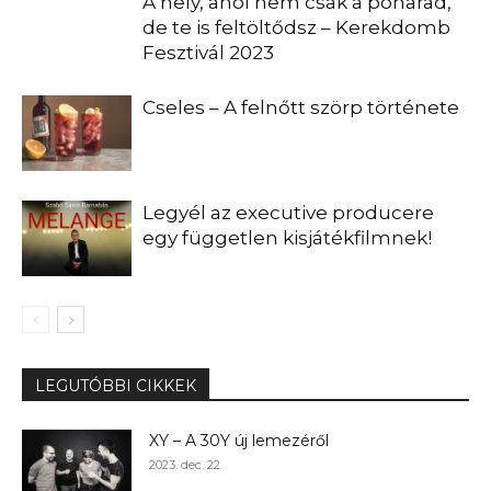
A hely, ahol nem csak a poharad,
de te is feltöltődsz – Kerekdomb
Fesztivál 2023
Cseles – A felnőtt szörp története
Legyél az executive producere
egy független kisjátékfilmnek!
LEGUTÓBBI CIKKEK
XY – A 30Y új lemezéről
2023. dec. 22.