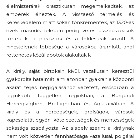
élelmiszerárak drasztikusan megemelkedtek, az
emberek éheztek. A visszaeső termelés és
kereskedelem miatt sokan tönkrementek, az 1320-as
évek második felében pedig véres összecsapások
törtek ki a parasztok és a földesurak között. A
nincstelenek többsége a városokba áramlott, ahol
rettenetes közállapotok alakultak ki.
A király, saját birtokain kívül, vazallusain keresztül
gyakorolta hatalmát, ami azonban gyakran a központi
akarat teljes negligálásához vezetett, elsősorban a
leginkább független régiókban, a Burgundi
Hercegségben, Bretagneban és Aquitaniában. A
király és a hercegségek, grófságok, városok
kapcsolatát egyéni kötelezettségek és mentességek
sokasága szabályozta. Az alapelv szerint a királynak
nem volt közvetlen fennhatósága vazallusai, polgárai