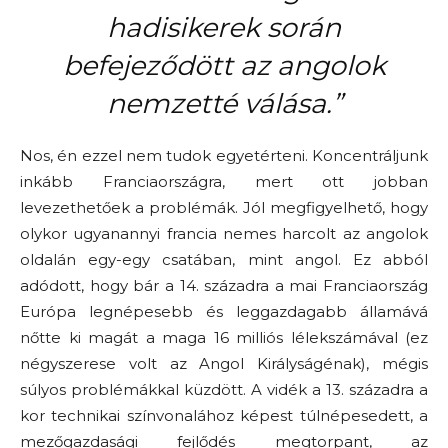
hadisikerek során
befejeződött az angolok
nemzetté válása.
”
Nos, én ezzel nem tudok egyetérteni. Koncentráljunk
inkább Franciaországra, mert ott jobban
levezethetőek a problémák. Jól megfigyelhető, hogy
olykor ugyanannyi francia nemes harcolt az angolok
oldalán egy-egy csatában, mint angol. Ez abból
adódott, hogy bár a 14. századra a mai Franciaország
Európa legnépesebb és leggazdagabb államává
nőtte ki magát a maga 16 milliós lélekszámával (ez
négyszerese volt az Angol Királyságénak), mégis
súlyos problémákkal küzdött. A vidék a 13. századra a
kor technikai színvonalához képest túlnépesedett, a
mezőgazdasági fejlődés megtorpant, az