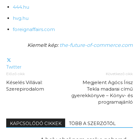
444.hu
hvg.hu
foreignaffairs.com
Kiemelt kép:
the-future-of-commerce.com
Twitter
Előző cikk
Következő cikk
Késelés Villával:
Megjelent Agócs Írisz
Szerepirodalom
Tekla madarai című
gyerekkönyve – Könyv- és
programajánló
KAPCSOLÓDÓ CIKKEK
TÖBB A SZERZŐTŐL