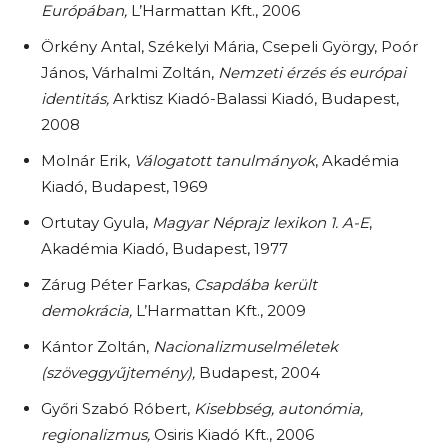
Európában,
L’Harmattan Kft., 2006
Örkény Antal, Székelyi Mária, Csepeli György, Poór
János, Várhalmi Zoltán,
Nemzeti érzés és európai
identitás,
Arktisz Kiadó-Balassi Kiadó, Budapest,
2008
Molnár Erik,
Válogatott tanulmányok
, Akadémia
Kiadó, Budapest, 1969
Ortutay Gyula,
Magyar Néprajz lexikon 1. A-E
,
Akadémia Kiadó, Budapest, 1977
Zárug Péter Farkas,
Csapdába került
demokrácia,
L’Harmattan Kft., 2009
Kántor Zoltán,
Nacionalizmuselméletek
(szöveggyűjtemény),
Budapest, 2004
Győri Szabó Róbert,
Kisebbség, autonómia,
regionalizmus,
Osiris Kiadó Kft., 2006