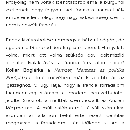
kifolyólag nem voltak identitásproblémái a burgundi
zsellérnek, hogy fegyvert kell fognia a francia király
emberei ellen, főleg, hogy nagy valószínűség szerint
nem is beszélt franciául.
Ennek kiküszöbölése nemhogy a háború végére, de
egészen a 18. század derekáig sem sikerült. Ha így lett
volna, miért lett volna szükség egy legitimizáló
identitás kialakítására a francia forradalom során?
Koller Boglárka
a
Nemzet, identitás és politika
Európában
című művében már közelebb jár az
igazsághoz. Ő úgy látja, hogy a francia forradalom
Franciaország számára a modern nemzettudatot
jelölte. Szakított a múlttal, szembeszállt az Ancien
Régime-mel. A múlt valóban múlttá vált számukra,
azonban az államon belül értelmezett identitás
megmaradt a forradalom utáni időkben is, ami a