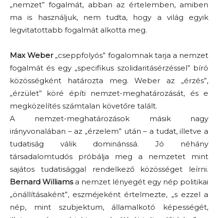
„nemzet” fogalmát, abban az értelemben, amiben
ma is használjuk, nem tudta, hogy a világ egyik
legvitatottabb fogalmát alkotta meg.
Max Weber
„cseppfolyós” fogalomnak tarja a nemzet
fogalmát és egy „specifikus szolidaritásérzéssel” bíró
közösségként határozta meg. Weber az „érzés”,
„érzület” köré építi nemzet-meghatározását, és e
megközelítés számtalan követőre talált.
A nemzet-meghatározások másik nagy
irányvonalában – az „érzelem” után – a tudat, illetve a
tudatiság válik dominánssá. Jó néhány
társadalomtudós próbálja meg a nemzetet mint
sajátos tudatisággal rendelkező közösséget leírni.
Bernard Williams
a nemzet lényegét egy nép politikai
„önállításaként”, eszméjeként értelmezte, „s ezzel a
nép, mint szubjektum, államalkotó képességét,