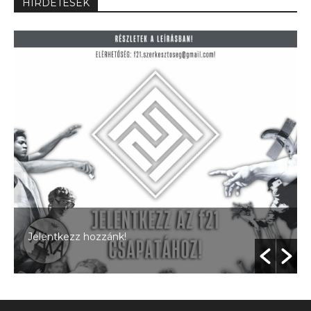
HIRDETÉSEK
Jelentkezz hozzánk!