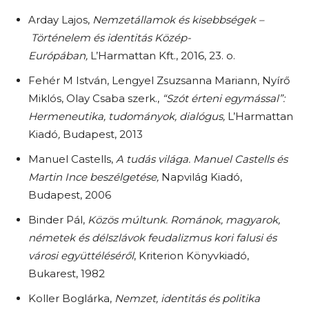
Arday Lajos,
Nemzetállamok és kisebbségek
–
Történelem és identitás Közép-
Európában,
L’Harmattan Kft., 2016, 23. o.
Fehér M István, Lengyel Zsuzsanna Mariann, Nyírő
Miklós, Olay Csaba szerk.,
“Szót érteni egymással”:
Hermeneutika, tudományok, dialógus,
L’Harmattan
Kiadó
,
Budapest, 2013
Manuel Castells,
A tudás világa. Manuel Castells és
Martin Ince beszélgetése,
Napvilág Kiadó,
Budapest, 2006
Binder Pál,
Közös múltunk. Románok, magyarok,
németek és délszlávok feudalizmus kori falusi és
városi együttéléséről
, Kriterion Könyvkiadó,
Bukarest, 1982
Koller Boglárka,
Nemzet, identitás és politika