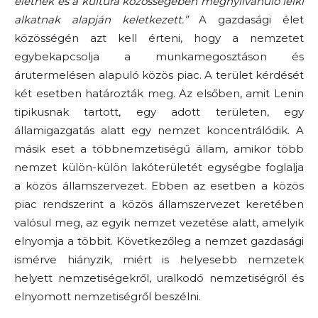
életnek és a kultúra közösségében megnyilvánuló lelki
alkatnak alapján keletkezett.”
A gazdasági élet
közösségén azt kell érteni, hogy a nemzetet
egybekapcsolja a munkamegosztáson és
árutermelésen alapuló közös piac. A terület kérdését
két esetben határozták meg. Az elsőben, amit Lenin
tipikusnak tartott, egy adott területen, egy
államigazgatás alatt egy nemzet koncentrálódik. A
másik eset a többnemzetiségű állam, amikor több
nemzet külön-külön lakóterületét egységbe foglalja
a közös államszervezet. Ebben az esetben a közös
piac rendszerint a közös államszervezet keretében
valósul meg, az egyik nemzet vezetése alatt, amelyik
elnyomja a többit. Következőleg a nemzet gazdasági
ismérve hiányzik, miért is helyesebb nemzetek
helyett nemzetiségekről, uralkodó nemzetiségről és
elnyomott nemzetiségről beszélni.