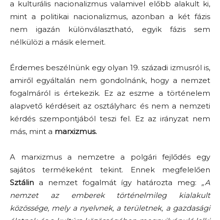
a kulturális nacionalizmus valamivel előbb alakult ki,
mint a politikai nacionalizmus, azonban a két fázis
nem igazán különválasztható, egyik fázis sem
nélkülözi a másik elemeit.
Érdemes beszélnünk egy olyan 19. századi izmusról is,
amiről egyáltalán nem gondolnánk, hogy a nemzet
fogalmáról is értekezik. Ez az eszme a történelem
alapvető kérdéseit az osztályharc és nem a nemzeti
kérdés szempontjából teszi fel. Ez az irányzat nem
más, mint a
marxizmus.
A marxizmus a nemzetre a polgári fejlődés egy
sajátos termékeként tekint. Ennek megfelelően
Sztálin
a nemzet fogalmát így határozta meg:
„A
nemzet az emberek történelmileg kialakult
közössége, mely a nyelvnek, a területnek, a gazdasági