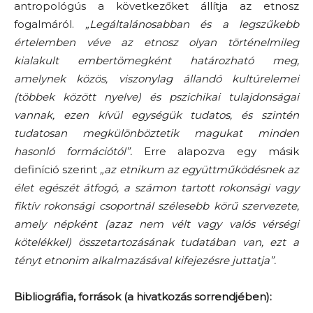
antropológús a következőket állítja az etnosz
fogalmáról.
„Legáltalánosabban és a legszűkebb
értelemben véve az etnosz olyan történelmileg
kialakult embertömegként határozható meg,
amelynek közös, viszonylag állandó kultúrelemei
(többek között nyelve) és pszichikai tulajdonságai
vannak, ezen kívül egységük tudatos, és szintén
tudatosan megkülönböztetik magukat minden
hasonló formációtól”.
Erre alapozva egy másik
definíció szerint
„az etnikum az együttműködésnek az
élet egészét átfogó, a számon tartott rokonsági vagy
fiktív rokonsági csoportnál szélesebb körű szervezete,
amely népként (azaz nem vélt vagy valós vérségi
kötelékkel) összetartozásának tudatában van, ezt a
tényt etnonim alkalmazásával kifejezésre juttatja”.
Bibliográfia, források (a hivatkozás sorrendjében):