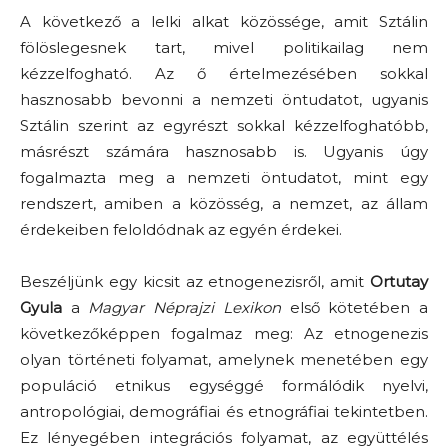
A következő a lelki alkat közössége, amit Sztálin
fölöslegesnek tart, mivel politikailag nem
kézzelfogható. Az ő értelmezésében sokkal
hasznosabb bevonni a nemzeti öntudatot, ugyanis
Sztálin szerint az egyrészt sokkal kézzelfoghatóbb,
másrészt számára hasznosabb is. Ugyanis úgy
fogalmazta meg a nemzeti öntudatot, mint egy
rendszert, amiben a közösség, a nemzet, az állam
érdekeiben feloldódnak az egyén érdekei.
Beszéljünk egy kicsit az etnogenezisről, amit
Ortutay
Gyula
a
Magyar Néprajzi Lexikon
első kötetében a
következőképpen fogalmaz meg: Az etnogenezis
olyan történeti folyamat, amelynek menetében egy
populáció etnikus egységgé formálódik nyelvi,
antropológiai, demográfiai és etnográfiai tekintetben.
Ez lényegében integrációs folyamat, az együttélés