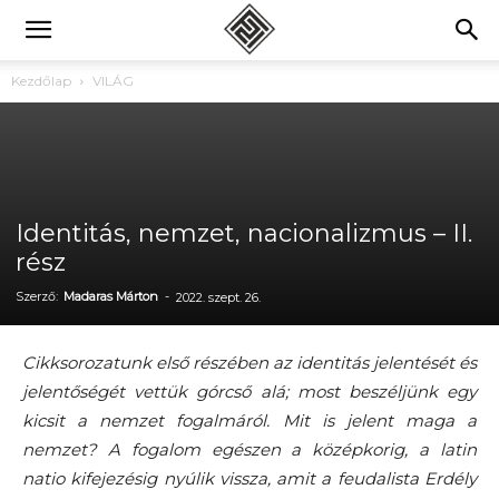
Kezdőlap
VILÁG
Identitás, nemzet, nacionalizmus – II.
rész
Szerző:
Madaras Márton
-
2022. szept. 26.
Cikksorozatunk első részében az identitás jelentését és
jelentőségét vettük górcső alá; most beszéljünk egy
kicsit a nemzet fogalmáról. Mit is jelent maga a
nemzet? A fogalom egészen a középkorig, a latin
natio kifejezésig nyúlik vissza, amit a feudalista Erdély