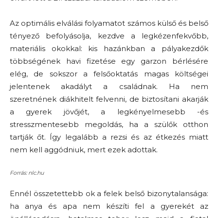
Az optimális elválási folyamatot számos külső és belső
tényező befolyásolja, kezdve a legkézenfekvőbb,
materiális okokkal: kis hazánkban a pályakezdők
többségének havi fizetése egy garzon bérlésére
elég, de sokszor a felsőoktatás magas költségei
jelentenek akadályt a családnak. Ha nem
szeretnének diákhitelt felvenni, de biztosítani akarják
a gyerek jövőjét, a legkényelmesebb -és
stresszmentesebb megoldás, ha a szülők otthon
tartják őt. Így legalább a rezsi és az étkezés miatt
nem kell aggódniuk, mert ezek adottak.
Forrás: nlc.hu
Ennél összetettebb ok a felek belső bizonytalansága:
ha anya és apa nem készíti fel a gyerekét az