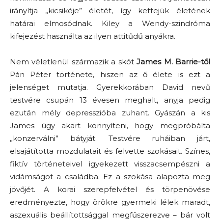
irányítja „kicsikéje” életét, így kettejük életének
határai elmosódnak. Kiley a Wendy-szindróma
kifejezést használta az ilyen attitűdű anyákra.
Nem véletlenül származik a skót
James M. Barrie-től
Pán Péter története, hiszen az ő élete is ezt a
jelenséget mutatja. Gyerekkorában David nevű
testvére csupán 13 évesen meghalt, anyja pedig
ezután mély depresszióba zuhant. Gyászán a kis
James úgy akart könnyíteni, hogy megpróbálta
„konzerválni” bátyját. Testvére ruháiban járt,
elsajátította mozdulatait és felvette szokásait. Színes,
fiktív történeteivel igyekezett visszacsempészni a
vidámságot a családba. Ez a szokása alapozta meg
jövőjét. A korai szerepfelvétel és törpenövése
eredményezte, hogy örökre gyermeki lélek maradt,
aszexuális beállítottsággal megfűszerezve – bár volt