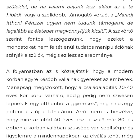
szüleidet, de ha valami bajunk lesz, akkor az a te
hibád!”
vagy a szelídebb, támogató verzió, a
„Maradj
itthon! Pénzzel ugyan nem tudunk támogatni, de
legalább az életedet megkönnyítjük kicsit!”
. A szakértő
szerint fontos leszögeznünk, hogy ezeket a
mondatokat nem feltétlenül tudatos manipulációnak
szánják a szülők, mégis ez lesz az eredménye.
A folyamatban az is közrejátszik, hogy a modern
korban egyre később vállalnak gyereket az emberek.
Manapság megszokott, hogy a családalapítás 30-40
éves kor körül várható, addig pedig nem szívesen
lépnek ki egy otthonból a „gyerekek”, míg nincs egy
potenciális új a láthatáron. Arról nem is beszélve,
hogy mire az utód 40 éves lesz, a szülő már 80, és
ebben a korban valóban szüksége van segítségre és
figyelemre a mindennapokban; az elválás tehát még