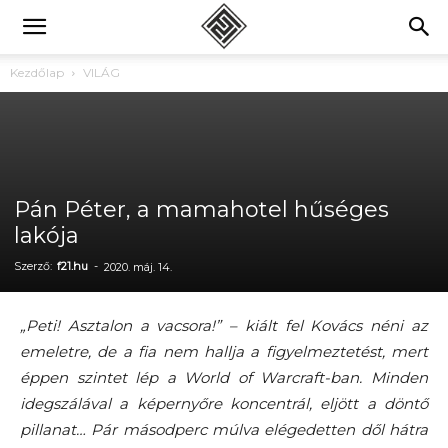
Kezdőlap
VILÁG
Pán Péter, a mamahotel hűséges
lakója
Szerző:
f21.hu
-
2020. máj. 14.
„Peti! Asztalon a vacsora!” – kiált fel Kovács néni az
emeletre, de a fia nem hallja a figyelmeztetést, mert
éppen szintet lép a World of Warcraft-ban. Minden
idegszálával a képernyőre koncentrál, eljött a döntő
pillanat… Pár másodperc múlva elégedetten dől hátra