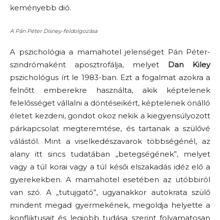
keményebb dió.
A Pán Péter Disney-feldolgozása
A pszichológia a mamahotel jelenséget Pán Péter-
szindrómaként aposztrofálja, melyet
Dan Kiley
pszichológus írt le 1983-ban. Ezt a fogalmat azokra a
felnőtt emberekre használta, akik képtelenek
felelősséget vállalni a döntéseikért, képtelenek önálló
életet kezdeni, gondot okoz nekik a kiegyensúlyozott
párkapcsolat megteremtése, és tartanak a szülővé
válástól. Mint a viselkedészavarok többségénél, az
alany itt sincs tudatában „betegségének”, melyet
vagy a túl korai vagy a túl késői elszakadás idéz elő a
gyerekekben. A mamahotel esetében az utóbbiról
van szó. A „tutujgató”, ugyanakkor autokrata szülő
mindent megad gyermekének, megoldja helyette a
konfliktusait és legjobb tudása szerint folyamatosan