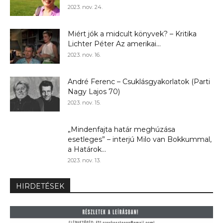
2023. nov. 24.
Miért jók a midcult könyvek? – Kritika
Lichter Péter Az amerikai...
2023. nov. 16.
André Ferenc – Csuklásgyakorlatok (Parti
Nagy Lajos 70)
2023. nov. 15.
„Mindenfajta határ meghúzása
esetleges” – interjú Milo van Bokkummal,
a Határok...
2023. nov. 13.
HIRDETÉSEK