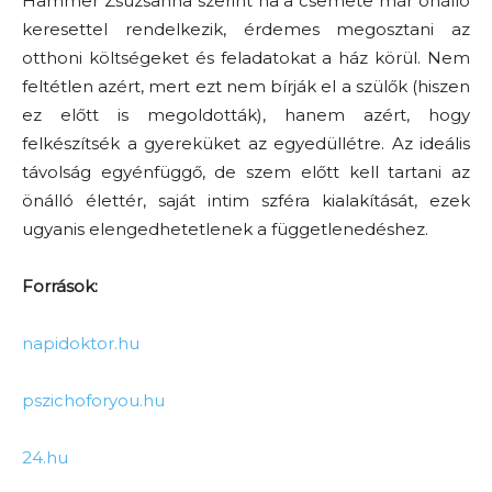
Hammer Zsuzsanna szerint ha a csemete már önálló
keresettel rendelkezik, érdemes megosztani az
otthoni költségeket és feladatokat a ház körül. Nem
feltétlen azért, mert ezt nem bírják el a szülők (hiszen
ez előtt is megoldották), hanem azért, hogy
felkészítsék a gyereküket az egyedüllétre. Az ideális
távolság egyénfüggő, de szem előtt kell tartani az
önálló élettér, saját intim szféra kialakítását, ezek
ugyanis elengedhetetlenek a függetlenedéshez.
Források:
napidoktor.hu
pszichoforyou.hu
24.hu