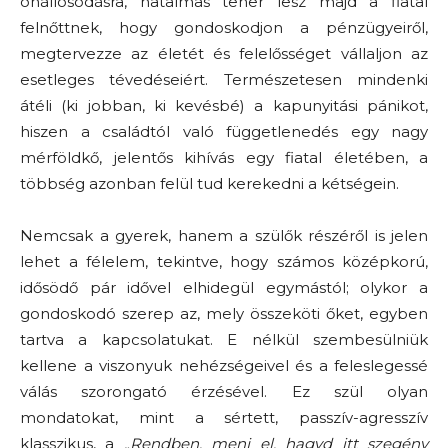
önállósodásra, hatalmas teher lesz majd a fiatal
felnőttnek, hogy gondoskodjon a pénzügyeiről,
megtervezze az életét és felelősséget vállaljon az
esetleges tévedéseiért. Természetesen mindenki
átéli (ki jobban, ki kevésbé) a kapunyitási pánikot,
hiszen a családtól való függetlenedés egy nagy
mérföldkő, jelentős kihívás egy fiatal életében, a
többség azonban felül tud kerekedni a kétségein.
Nemcsak a gyerek, hanem a szülők részéről is jelen
lehet a félelem, tekintve, hogy számos középkorú,
idősödő pár idővel elhidegül egymástól; olykor a
gondoskodó szerep az, mely összeköti őket, egyben
tartva a kapcsolatukat. E nélkül szembesülniük
kellene a viszonyuk nehézségeivel és a feleslegessé
válás szorongató érzésével. Ez szül olyan
mondatokat, mint a sértett, passzív-agresszív
klasszikus, a
„Rendben, menj el, hagyd itt szegény