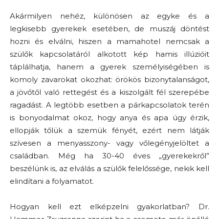
Akármilyen nehéz, különösen az egyke és a
legkisebb gyerekek esetében, de muszáj döntést
hozni és elválni, hiszen a mamahotel nemcsak a
szülők kapcsolatáról alkotott kép hamis illúzióit
táplálhatja, hanem a gyerek személyiségében is
komoly zavarokat okozhat: örökös bizonytalanságot,
a jövőtől való rettegést és a kiszolgált fél szerepébe
ragadást. A legtöbb esetben a párkapcsolatok terén
is bonyodalmat okoz, hogy anya és apa úgy érzik,
ellopják tőlük a szemük fényét, ezért nem látják
szívesen a menyasszony- vagy vőlegényjelöltet a
családban. Még ha 30-40 éves „gyerekekről”
beszélünk is, az elválás a szülők felelőssége, nekik kell
elindítani a folyamatot.
Hogyan kell ezt elképzelni gyakorlatban? Dr.