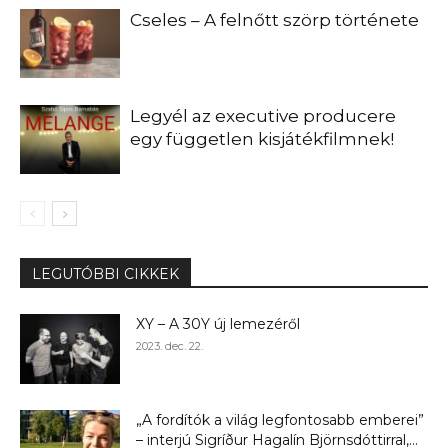
Cseles – A felnőtt szörp története
Legyél az executive producere
egy független kisjátékfilmnek!
LEGUTÓBBI CIKKEK
XY – A 30Y új lemezéről
2023. dec. 22.
„A fordítók a világ legfontosabb emberei”
– interjú Sigríður Hagalín Björnsdóttirral,...