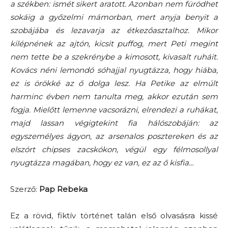
a székben: ismét sikert aratott. Azonban nem fürödhet
sokáig a győzelmi mámorban, mert anyja benyit a
szobájába és lezavarja az étkezőasztalhoz. Mikor
kilépnének az ajtón, kicsit puffog, mert Peti megint
nem tette be a szekrénybe a kimosott, kivasalt ruháit.
Kovács néni lemondó sóhajjal nyugtázza, hogy hiába,
ez is örökké az ő dolga lesz. Ha Petike az elmúlt
harminc évben nem tanulta meg, akkor ezután sem
fogja. Mielőtt lemenne vacsorázni, elrendezi a ruhákat,
majd lassan végigtekint fia hálószobáján: az
egyszemélyes ágyon, az arsenalos posztereken és az
elszórt chipses zacskókon, végül egy félmosollyal
nyugtázza magában, hogy ez van, ez az ő kisfia…
Szerző:
Pap Rebeka
Ez a rövid, fiktív történet talán első olvasásra kissé