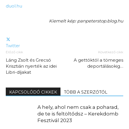
duol.hu
Kiemelt kép: panpeterstop.blog.hu
Twitter
Előző cikk
Következő cikk
Láng Zsolt és Grecsó
A gettóktól a tömeges
Krisztián nyerték az idei
deportálásokig…
Libri-díjakat
KAPCSOLÓDÓ CIKKEK
TÖBB A SZERZŐTŐL
A hely, ahol nem csak a poharad,
de te is feltöltődsz – Kerekdomb
Fesztivál 2023