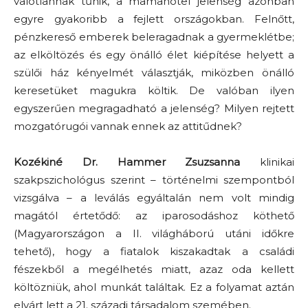
valótlannak tűnik, a mamahotel jelenség azonban
egyre gyakoribb a fejlett országokban. Felnőtt,
pénzkereső emberek beleragadnak a gyermeklétbe;
az elköltözés és egy önálló élet kiépítése helyett a
szülői ház kényelmét választják, miközben önálló
keresetüket magukra költik. De valóban ilyen
egyszerűen megragadható a jelenség? Milyen rejtett
mozgatórugói vannak ennek az attitűdnek?
Kozékiné Dr. Hammer Zsuzsanna
klinikai
szakpszichológus szerint – történelmi szempontból
vizsgálva – a leválás egyáltalán nem volt mindig
magától értetődő: az iparosodáshoz köthető
(Magyarországon a II. világháború utáni időkre
tehető), hogy a fiatalok kiszakadtak a családi
fészekből a megélhetés miatt, azaz oda kellett
költözniük, ahol munkát találtak. Ez a folyamat aztán
elvárt lett a 21. századi társadalom szemében.