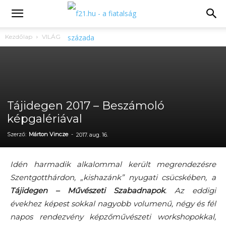
Kezdőlap
VILÁG
Tájidegen 2017 – Beszámoló
képgalériával
Szerző:
Márton Vincze
-
2017. aug. 16.
Idén harmadik alkalommal került megrendezésre
Szentgotthárdon, „kishazánk” nyugati csücskében, a
Tájidegen – Művészeti Szabadnapok
. Az eddigi
évekhez képest sokkal nagyobb volumenű, négy és fél
napos rendezvény képzőművészeti workshopokkal,