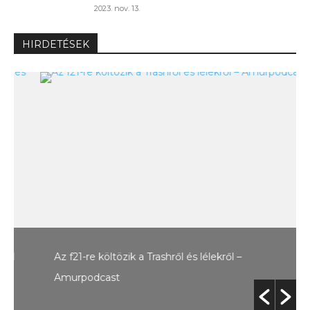
2023. nov. 13.
HIRDETÉSEK
Az f21-re költözik a Trashről és lélekről –
Amurpodcast