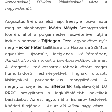
koncertekkel, DJ-kkel, kiállításokkal várta a
nagyérdeműt.
Augusztus 9-én, az első nap, freestyle focival adta
meg az alaphangot
Kvárta Mátyás
Szentgotthárd
főterén, ahol a polgármester részvételével útjára
indult a harmadik
Tájidegen
. Ezzel egybekötve nyílt
meg
Hecker Péter
kiállítása a Lila Házban, a SZEMLE
egyesület újdonsült, ideiglenes kiállítóterében,
Pandák alvó nőt néznek a bambuszerdőben
címmel.
A látogatók találkozhattak többek között magas
humorfaktorú festményekkel, fingnak öltözött
kislányokkal, pszichedelikus mangalicákkal. A
megnyitó ideje és az
afterpartik
talpalávalóját DJ
PRPC szolgáltatta a legkülönfélébb bakelitek
barázdáiból. Az esti agytornát a Buharov testvérek
kísérleti filmjének –
Az itt élő lelkek nagy része
–