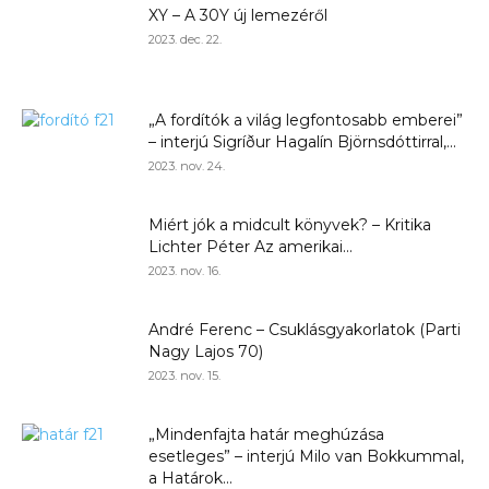
XY – A 30Y új lemezéről
2023. dec. 22.
„A fordítók a világ legfontosabb emberei”
– interjú Sigríður Hagalín Björnsdóttirral,...
2023. nov. 24.
Miért jók a midcult könyvek? – Kritika
Lichter Péter Az amerikai...
2023. nov. 16.
André Ferenc – Csuklásgyakorlatok (Parti
Nagy Lajos 70)
2023. nov. 15.
„Mindenfajta határ meghúzása
esetleges” – interjú Milo van Bokkummal,
a Határok...