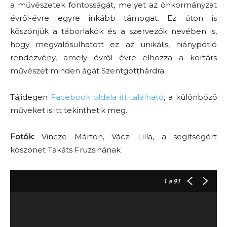
a művészetek fontosságát, melyet az önkormányzat
évről-évre egyre inkább támogat. Ez úton is
köszönjük a táborlakók és a szervezők nevében is,
hogy megvalósulhatott ez az unikális, hiánypótló
rendezvény, amely évről évre elhozza a kortárs
művészet minden ágát Szentgotthárdra.
Tájidegen
Facebook oldala itt található
, a különböző
műveket is itt tekinthetik meg.
Fotók:
Vincze Márton, Váczi Lilla, a segítségért
köszönet Takáts Fruzsinának
1
a 91