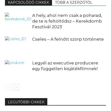
KAPCSOLÓDÓ CIKKEK
TÖBB A SZERZŐTŐL
A hely, ahol nem csak a poharad,
de te is feltöltődsz – Kerekdomb
Fesztivál 2023
Cseles – A felnőtt szörp története
Legyél az executive producere
egy független kisjátékfilmnek!
LEGUTÓBBI CIKKEK