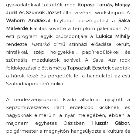
gyakorlatokkal töltötték meg
Kopasz Tamás, Marjay
Judit és Szurcsik József
által vezérelt workshopok. A
Wahorn András
sal folytatott beszélgetést a
Salsa
Malverde
kiállítás követte a Templom galériában. Az
esti program egyik csúcspontjára a
Lukács Mihály
rendezte
Határkő
című színházi előadása került,
hintákkal, szép hölgyekkel, papírrepülőkkel és
szürreális mozdulatok sorával. A
Save Ass
rock
feldolgozásai előtt ismét a
Tapsaztalt Ecsetek
csaptak
a húrok közé és pörgették fel a hangulatot az esti
Szabadnapok záró bulira.
A rendezvénysorozat kiváló alkalmat nyújtott a
képzőművészetek iránt érdeklődő kicsiknek és
nagyoknak elmerülni a nyár melegében, ebben a
majdnem egyhetes Oázisban.
Huszár Gábor
,
polgármester a megnyitón hangsúlyozta a kultúra és