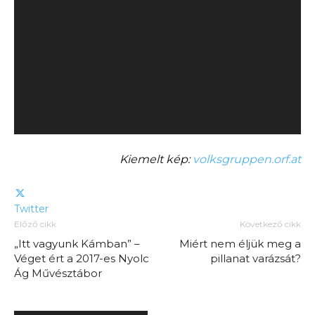
Kiemelt kép:
volksgruppen.orf.at
Twitter
Előző cikk
Következő cikk
„Itt vagyunk Kámban” –
Miért nem éljük meg a
Véget ért a 2017-es Nyolc
pillanat varázsát?
Ág Művésztábor