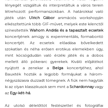
lényegét vizsgáltuk és interpretáltuk a város terein
létrehozott performanszokban. A határokkal való
játék után
Ulrich Gábor
animációs workshopján
elkészítettünk több GIF-művet, melyek este kilenctől
színesítették
Wahorn András és a tapasztalt ecsetek
koncertjének amúgy is experimentális, formabontó
koncertjét. Az ecsetek előadása bővelkedett
szokatlan és néha erősen erotikus elemekben úgy,
mint köcsögdudán való érzéki játék és a dobos
mellett álló pókerarc gyerekek. Kiváló előjátékot
nyújtott a zenekar a
Belga
koncertjéhez, ahol
Bauxiték hozták a legjobb formájukat a három-
négyszázasra duzzadt tömegnek. A fiúk nem hagyták
ki az olyan klasszikusok sem mint a
Schardonnay
vagy
az
Egy-két-há.
Az utolsó délelőttöt festészettel és fotográfiai