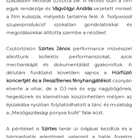
szabadtéri vetítése izzította be. A vetítés után a film
egyik rendezője és
Vágvölgyi András
vezetett minket
a film kulisszái, mélyebb tartalma felé. A
’hollywoodi
szuperprodukció
’ szokatlan gondolatokkal és
megoldásokkal állította szembe a nézőket.
Csütörtökön
Szirtes János
performance művésszel
alkottunk kollektív performanszokat, azok
mechanikáját és dokumentálást gyakoroltuk. A
délutáni fürdőzést követően sajnos a
Húrfúzió
koncertjét és a Ressi/Benes fényhangjátékot
csúnyán
elverte a vihar, de a DJ-nek és egy nagybőgőnek,
hegedűnek és klarinétnak köszönhetően mélyen az
éjszakába nyúlóan folytatódhatott a tánc és mulatság
a „Mezőgazdasági ponyva büfé” falai közt.
A pénteket is
Szirtes
tanár úr órájával kezdtük és a
hármashatár jelentéseit, valamint a határ fogalmi