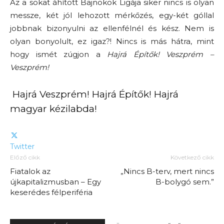
Az a sokat áhított Bajnokok Ligája siker nincs is olyan
messze, két jól lehozott mérkőzés, egy-két góllal
jobbnak bizonyulni az ellenfélnél és kész. Nem is
olyan bonyolult, ez igaz?! Nincs is más hátra, mint
hogy ismét zúgjon a
Hajrá Építők! Veszprém –
Veszprém!
Hajrá Veszprém! Hajrá Építők! Hajrá
magyar kézilabda!
Twitter
Előző cikk
Következő cikk
Fiatalok az
„Nincs B-terv, mert nincs
újkapitalizmusban – Egy
B-bolygó sem.”
keserédes félperiféria