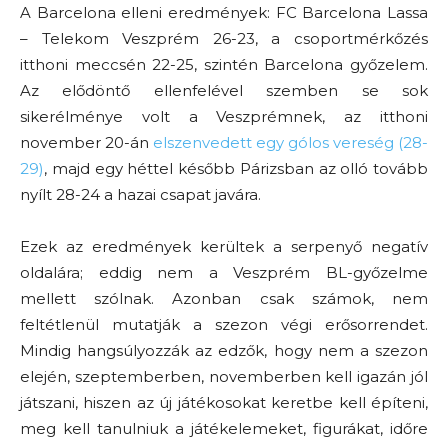
A Barcelona elleni eredmények: FC Barcelona Lassa
– Telekom Veszprém 26-23, a csoportmérkőzés
itthoni meccsén 22-25, szintén Barcelona győzelem.
Az elődöntő ellenfelével szemben se sok
sikerélménye volt a Veszprémnek, az itthoni
november 20-án
elszenvedett egy gólos vereség (28-
29)
, majd egy héttel később Párizsban az olló tovább
nyílt 28-24 a hazai csapat javára.
Ezek az eredmények kerültek a serpenyő negatív
oldalára; eddig nem a Veszprém BL-győzelme
mellett szólnak. Azonban csak számok, nem
feltétlenül mutatják a szezon végi erősorrendet.
Mindig hangsúlyozzák az edzők, hogy nem a szezon
elején, szeptemberben, novemberben kell igazán jól
játszani, hiszen az új játékosokat keretbe kell építeni,
meg kell tanulniuk a játékelemeket, figurákat, időre