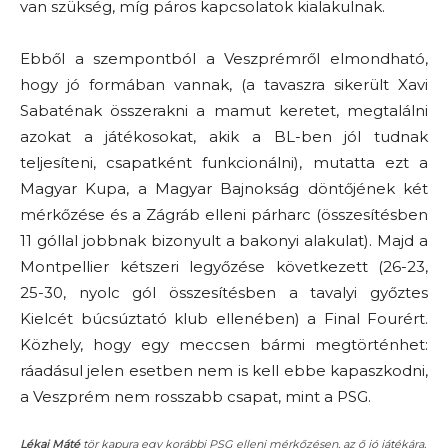
van szükség, míg páros kapcsolatok kialakulnak.
Ebből a szempontból a Veszprémről elmondható,
hogy jó formában vannak, (a tavaszra sikerült Xavi
Sabaténak összerakni a mamut keretet, megtalálni
azokat a játékosokat, akik a BL-ben jól tudnak
teljesíteni, csapatként funkcionálni), mutatta ezt a
Magyar Kupa, a Magyar Bajnokság döntőjének két
mérkőzése és a Zágráb elleni párharc (összesítésben
11 góllal jobbnak bizonyult a bakonyi alakulat). Majd a
Montpellier kétszeri legyőzése következett (26-23,
25-30, nyolc gól összesítésben a tavalyi győztes
Kielcét búcsúztató klub ellenében) a Final Fourért.
Közhely, hogy egy meccsen bármi megtörténhet:
ráadásul jelen esetben nem is kell ebbe kapaszkodni,
a Veszprém nem rosszabb csapat, mint a PSG.
Lékai Máté
tör kapura egy korábbi PSG elleni mérkőzésen, az ő jó játékára,