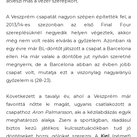
átveszi más a vezér szerepkört.
A Veszprém csapatát nagyon szépen építették fel, a
2013/14-es szezonban az első Final Four
szereplésüknél negyedik helyen végeztek, akkor
még nem volt reális elvárás a győzelem. Azonban rá
egy évre már BL-döntőt játszott a csapat a Barcelona
ellen. Ha már valaki a döntőbe jut nyilván szeretné
megnyerni, de a Barcelona abban az évben jobb
csapat volt, mutatja ezt a viszonylag nagyarányú
győzelem is (28-23).
Következett a tavalyi év, ahol a Veszprém már
favorittá nőtte ki magát, ugyanis csatlakozott a
csapathoz
Aron Palmarsson
, aki a kézilabdázás egyik
meghatározó alakja. Zseni a sportágban, ráadásul
biztos kezű játékos; kulcsszituációkban tud jó
döntéseket hozni, gólokat szerezni. A
Kiel
(német)