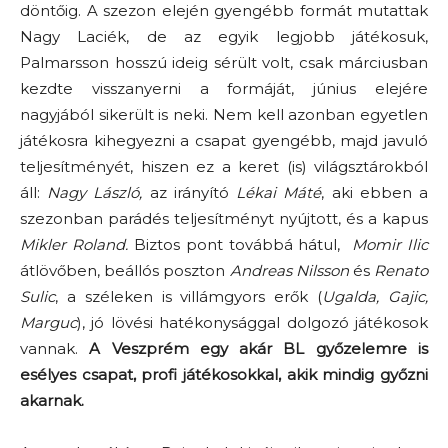
döntőig. A szezon elején gyengébb formát mutattak
Nagy Laciék, de az egyik legjobb játékosuk,
Palmarsson hosszú ideig sérült volt, csak márciusban
kezdte visszanyerni a formáját, június elejére
nagyjából sikerült is neki. Nem kell azonban egyetlen
játékosra kihegyezni a csapat gyengébb, majd javuló
teljesítményét, hiszen ez a keret (is) világsztárokból
áll:
Nagy László,
az irányító
Lékai Máté
, aki ebben a
szezonban parádés teljesítményt nyújtott, és a kapus
Mikler Roland.
Biztos pont továbbá hátul,
Momir Ilic
átlövőben, beállós poszton
Andreas Nilsson
és
Renato
Sulic
, a széleken is villámgyors erők (
Ugalda, Gajic,
Marguc
), jó lövési hatékonysággal dolgozó játékosok
vannak.
A Veszprém egy akár BL győzelemre is
esélyes csapat, profi játékosokkal, akik mindig győzni
akarnak.