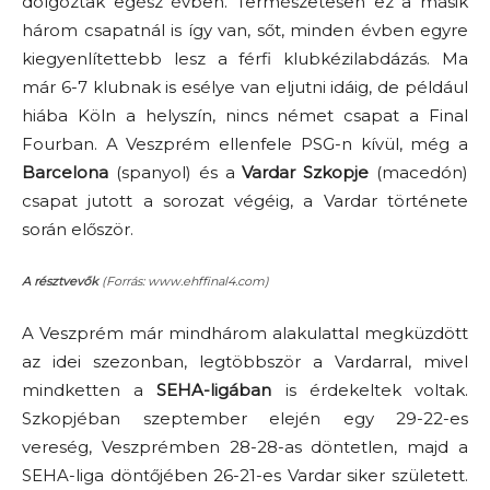
dolgoztak egész évben. Természetesen ez a másik
három csapatnál is így van, sőt, minden évben egyre
kiegyenlítettebb lesz a férfi klubkézilabdázás. Ma
már 6-7 klubnak is esélye van eljutni idáig, de például
hiába Köln a helyszín, nincs német csapat a Final
Fourban. A Veszprém ellenfele PSG-n kívül, még a
Barcelona
(spanyol) és a
Vardar Szkopje
(macedón)
csapat jutott a sorozat végéig, a Vardar története
során először.
A résztvevők
(Forrás: www.ehffinal4.com)
A Veszprém már mindhárom alakulattal megküzdött
az idei szezonban, legtöbbször a Vardarral, mivel
mindketten a
SEHA-ligában
is érdekeltek voltak.
Szkopjéban szeptember elején egy 29-22-es
vereség, Veszprémben 28-28-as döntetlen, majd a
SEHA-liga döntőjében 26-21-es Vardar siker született.