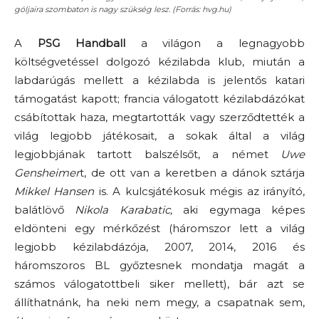
góljaira szombaton is nagy szükség lesz. (Forrás: hvg.hu)
A
PSG Handball
a világon a legnagyobb
költségvetéssel dolgozó kézilabda klub, miután a
labdarúgás mellett a kézilabda is jelentős katari
támogatást kapott; francia válogatott kézilabdázókat
csábítottak haza, megtartották vagy szerződtették a
világ legjobb játékosait, a sokak által a világ
legjobbjának tartott balszélsőt, a német
Uwe
Gensheimer
t, de ott van a keretben a dánok sztárja
Mikkel Hansen
is. A kulcsjátékosuk mégis az irányító,
balátlövő
Nikola Karabatic,
aki egymaga képes
eldönteni egy mérkőzést (háromszor lett a világ
legjobb kézilabdázója, 2007, 2014, 2016 és
háromszoros BL győztesnek mondatja magát a
számos válogatottbeli siker mellett), bár azt se
állíthatnánk, ha neki nem megy, a csapatnak sem,