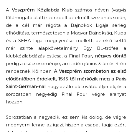
A
Veszprém Kézilabda Klub
számos néven (vagyis
főtámogató alatt) szerepelt az elmúlt szezonok során,
de a cél már régóta a Bajnokok Ligája serleg
elhódítása, természetesen a Magyar Bajnokság, Kupa
és a SEHA Liga megnyerése mellett, az első kettő
már szinte alapkövetelmény. Egy BL-trófea a
klubkézilabdázás csúcsa, a
Final Four, négyes döntő
pedig a csúcseseménye, amit idén június 3-án és 4-én
rendeznek Kölnben.
A Veszprém szombaton az első
elődöntőben érdekelt, 15:15-től mérkőzik meg a Paris
Saint-German-nal
, hogy az álmok tovább éljenek, és a
sorozatban negyedig Final Four végre aranyat
hozzon.
Sorozatban a negyedik, ez sem kis dolog, de végre
megnyerni lenne az igazi, hiszen a csapat tagjai,ezért