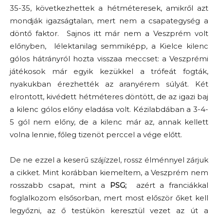
35-35, következhettek a hétméteresek, amikről azt
mondják igazságtalan, mert nem a csapategység a
döntő faktor. Sajnos itt már nem a Veszprém volt
előnyben, lélektanilag semmiképp, a Kielce kilenc
gólos hátrányról hozta visszaa meccset: a Veszprémi
játékosok már egyik kezükkel a trófeát fogták,
nyakukban érezhették az aranyérem súlyát. Két
elrontott, kivédett hétméteres döntött, de az igazi baj
a kilenc gólos előny eladása volt. Kézilabdában a 3-4-
5 gól nem előny, de a kilenc már az, annak kellett
volna lennie, főleg tizenöt perccel a vége előtt.
De ne ezzel a keserű szájízzel, rossz élménnyel zárjuk
a cikket. Mint korábban kiemeltem, a Veszprém nem
rosszabb csapat, mint a
PSG;
azért a franciákkal
foglalkozom elsősorban, mert most először őket kell
legyőzni, az ő testükön keresztül vezet az út a