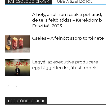
KAPCSOLÓDÓ CIKKEK
TÖBB A SZERZŐTŐL
A hely, ahol nem csak a poharad,
de te is feltöltődsz – Kerekdomb
Fesztivál 2023
Cseles – A felnőtt szörp története
Legyél az executive producere
egy független kisjátékfilmnek!
LEGUTÓBBI CIKKEK