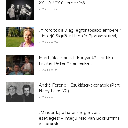
XY – A 30Y új lemezéről
2023. dec. 22.
„A fordítók a világ legfontosabb emberei”
– interjú Sigríður Hagalín Björnsdóttirral,...
2023. nov. 24.
Miért jók a midcult könyvek? – Kritika
Lichter Péter Az amerikai...
2023. nov. 16.
André Ferenc – Csuklásgyakorlatok (Parti
Nagy Lajos 70)
2023. nov. 15.
„Mindenfajta határ meghúzása
esetleges” – interjú Milo van Bokkummal,
a Határok...