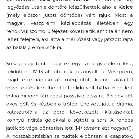
legyőzése után a döntőre készülhettek, ahol a
Kielce
(mely először jutott döntőbe) várt rájuk. Most a
magyar, veszprémi kézilabdázás életében egy
rendkívül szomorú fejezet következik, amit talán nem
lehet felejteni, aki látta a mérkőzést vagy játszott rajta
az haláláig emlékszik rá.
Sokáig úgy tűnt, hogy ez egy sima győzelem lesz,
félidőben 17-13-al jobbnak bizonyult a Veszprém,
majd erre rápakoltak még ötöt: kilenc találattal
vezettek és körülbelül fél félidő volt hátra. Elég lett
volna minden támadást passzívig játszani, lőni egy-két
okos gólt és kézben a trófea. Ehelyett jött a dráma,
katasztrofális tíz perc következett, kiáltásokkal,
könnyű indítás gólokkal a sújtott a sors. A rendes
játékidő vége döntetlen lett (M
i történt, ezt hogyan?
).
A hosszabbításban se tudták eldönteni a csapatok,