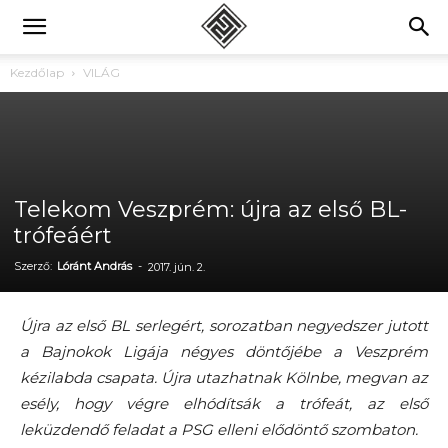
Kezdőlap
VILÁG
Telekom Veszprém: újra az első BL-
trófeáért
Szerző:
Lóránt András
-
2017. jún. 2.
Újra az első BL serlegért, sorozatban negyedszer jutott
a Bajnokok Ligája négyes döntőjébe a Veszprém
kézilabda csapata. Újra utazhatnak Kölnbe, megvan az
esély, hogy végre elhódítsák a trófeát, az első
leküzdendő feladat a PSG elleni elődöntő szombaton.