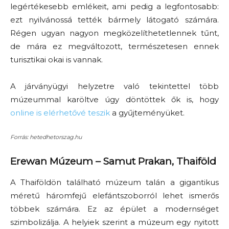
legértékesebb emlékeit, ami pedig a legfontosabb:
ezt nyilvánossá tették bármely látogató számára.
Régen ugyan nagyon megközelíthetetlennek tűnt,
de mára ez megváltozott, természetesen ennek
turisztikai okai is vannak.
A járványügyi helyzetre való tekintettel több
múzeummal karöltve úgy döntöttek ők is, hogy
online is elérhetővé teszik
a gyűjteményüket.
Forrás: hetedhetorszag.hu
Erewan Múzeum
– Samut Prakan, Thaiföld
A Thaiföldön található múzeum talán a gigantikus
méretű háromfejű elefántszoborról lehet ismerős
többek számára. Ez az épület a modernséget
szimbolizálja. A helyiek szerint a múzeum egy nyitott