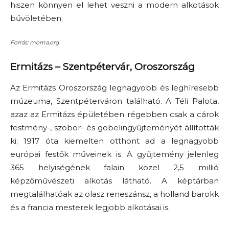
hiszen könnyen el lehet veszni a modern alkotások
bűvöletében.
Forrás: moma.org
Ermitázs
–
Szentpétervár, Oroszország
Az Ermitázs Oroszország legnagyobb és leghíresebb
múzeuma, Szentpéterváron található. A Téli Palota,
azaz az Ermitázs épületében régebben csak a cárok
festmény-, szobor- és gobelingyűjteményét állították
ki; 1917 óta kiemelten otthont ad a legnagyobb
európai festők műveinek is. A gyűjtemény jelenleg
365 helyiségének falain közel 2,5 millió
képzőművészeti alkotás látható. A képtárban
megtalálhatóak az olasz reneszánsz, a holland barokk
és a francia mesterek legjobb alkotásai is.