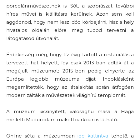
porcelánművészetnek is. Sőt, a szobrászat további
híres művei is kiállításra kerülnek. Azon sem kell
aggódnod, hogy nem lesz időd körbejárni, hisz a hely
hivatalos oldalán előre meg tudod tervezni a
látogatásod útvonalát.
Érdekesség még, hogy tíz évig tartott a restaurálás a
tervezett hat helyett, így csak 2013-ban adták át a
megújult múzeumot; 2015-ben pedig elnyerte az
Európa legjobb múzeuma díjat. Indoklásként
megemlítették, hogy az átalakítás során átfogóan
modernizálták a művészetek világhírű templomát.
A múzeum kicsinyített, valósághű mása a Hága
melletti Madurodam makettparkban is látható.
Online séta a múzeumban
ide kattintva
tehető, a