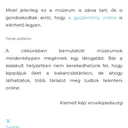
Mivel jelenleg ez a múzeum is zárva tart, ők is
gondoskodtak arról, hogy
a gyűjtemény online
is
elérhető legyen.
Forrás: szallas.hu
A cikkünkben bemutatott múzeumok
mindenképpen megérnek egy látogatást. Bár a
kialakult helyzetben nem kerekedhetünk fel, hogy
kipipáljuk őket a bakancslistánkon, de ahogy
láthattátok, több tárlatot meg tudtok tekinteni
online.
Kiemelt kép: en.wikipedia.org
Twitter