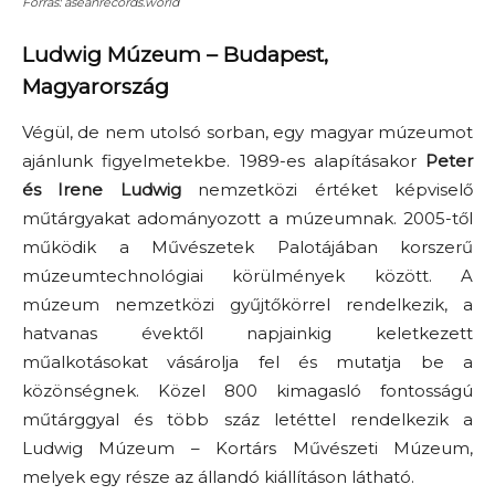
Forrás: aseanrecords.world
Ludwig Múzeum
– Budapest,
Magyarország
Végül, de nem utolsó sorban, egy magyar múzeumot
ajánlunk figyelmetekbe. 1989-es alapításakor
Peter
és Irene Ludwig
nemzetközi értéket képviselő
műtárgyakat adományozott a múzeumnak. 2005-től
működik a Művészetek Palotájában korszerű
múzeumtechnológiai körülmények között. A
múzeum nemzetközi gyűjtőkörrel rendelkezik, a
hatvanas évektől napjainkig keletkezett
műalkotásokat vásárolja fel és mutatja be a
közönségnek. Közel 800 kimagasló fontosságú
műtárggyal és több száz letéttel rendelkezik a
Ludwig Múzeum – Kortárs Művészeti Múzeum,
melyek egy része az állandó kiállításon látható.