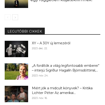
LEGUTÓBBI CIKKEK
XY – A 30Y új lemezéről
2023. dec. 22.
„A fordítók a világ legfontosabb emberei”
– interjú Sigríður Hagalín Björnsdóttirral,...
2023. nov. 24.
Miért jók a midcult könyvek? – Kritika
Lichter Péter Az amerikai...
2023. nov. 16.