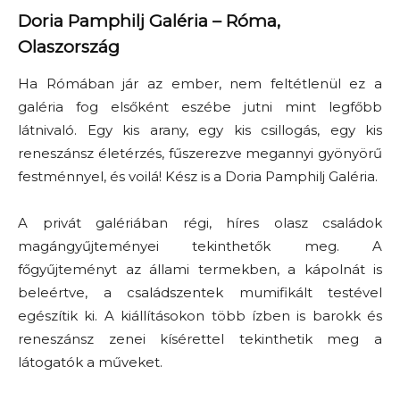
Doria Pamphilj Galéria – Róma,
Olaszország
Ha Rómában jár az ember, nem feltétlenül ez a
galéria fog elsőként eszébe jutni mint legfőbb
látnivaló. Egy kis arany, egy kis csillogás, egy kis
reneszánsz életérzés, fűszerezve megannyi gyönyörű
festménnyel, és voilá! Kész is a Doria Pamphilj Galéria.
A privát galériában régi, híres olasz családok
magángyűjteményei tekinthetők meg. A
főgyűjteményt az állami termekben, a kápolnát is
beleértve, a családszentek mumifikált testével
egészítik ki. A kiállításokon több ízben is barokk és
reneszánsz zenei kísérettel tekinthetik meg a
látogatók a műveket.