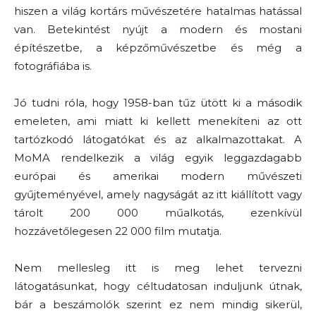
hiszen a világ kortárs művészetére hatalmas hatással
van. Betekintést nyújt a modern és mostani
építészetbe, a képzőművészetbe és még a
fotográfiába is.
Jó tudni róla, hogy 1958-ban tűz ütött ki a második
emeleten, ami miatt ki kellett menekíteni az ott
tartózkodó látogatókat és az alkalmazottakat. A
MoMA rendelkezik a világ egyik leggazdagabb
európai és amerikai modern művészeti
gyűjteményével, amely nagyságát az itt kiállított vagy
tárolt 200 000 műalkotás, ezenkívül
hozzávetőlegesen 22 000 film mutatja.
Nem mellesleg itt is meg lehet tervezni
látogatásunkat, hogy céltudatosan induljunk útnak,
bár a beszámolók szerint ez nem mindig sikerül,