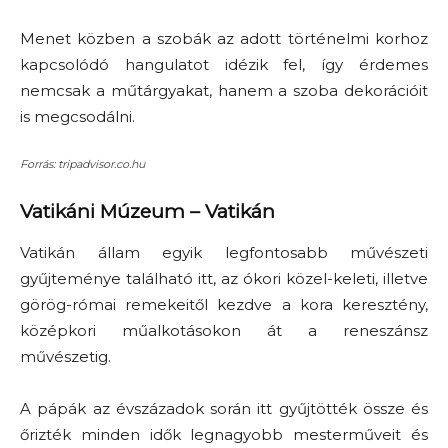
Menet közben a szobák az adott történelmi korhoz
kapcsolódó hangulatot idézik fel, így érdemes
nemcsak a műtárgyakat, hanem a szoba dekorációit
is megcsodálni.
Forrás: tripadvisor.co.hu
Vatikáni Múzeum
– Vatikán
Vatikán állam egyik legfontosabb művészeti
gyűjteménye található itt, az ókori közel-keleti, illetve
görög-római remekeitől kezdve a kora keresztény,
középkori műalkotásokon át a reneszánsz
művészetig.
A pápák az évszázadok során itt gyűjtötték össze és
őrizték minden idők legnagyobb mesterműveit és