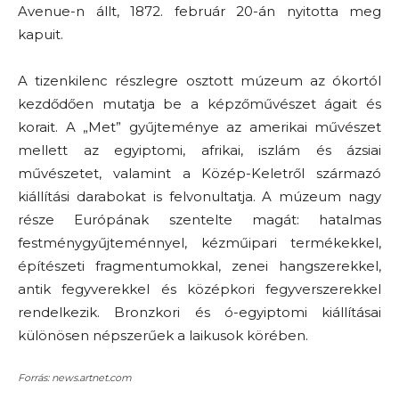
Avenue-n állt, 1872. február 20-án nyitotta meg
kapuit.
A tizenkilenc részlegre osztott múzeum az ókortól
kezdődően mutatja be a képzőművészet ágait és
korait. A „Met” gyűjteménye az amerikai művészet
mellett az egyiptomi, afrikai, iszlám és ázsiai
művészetet, valamint a Közép-Keletről származó
kiállítási darabokat is felvonultatja. A múzeum nagy
része Európának szentelte magát: hatalmas
festménygyűjteménnyel, kézműipari termékekkel,
építészeti fragmentumokkal, zenei hangszerekkel,
antik fegyverekkel és középkori fegyverszerekkel
rendelkezik. Bronzkori és ó-egyiptomi kiállításai
különösen népszerűek a laikusok körében.
Forrás: news.artnet.com