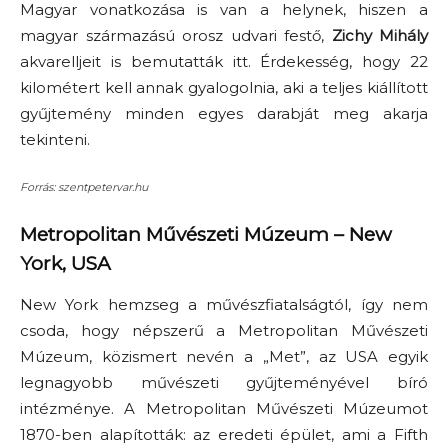
Magyar vonatkozása is van a helynek, hiszen a
magyar származású orosz udvari festő,
Zichy Mihály
akvarelljeit is bemutatták itt. Érdekesség, hogy 22
kilométert kell annak gyalogolnia, aki a teljes kiállított
gyűjtemény minden egyes darabját meg akarja
tekinteni.
Forrás: szentpetervar.hu
Metropolitan Művészeti Múzeum – New
York, USA
New York hemzseg a művészfiatalságtól, így nem
csoda, hogy népszerű a Metropolitan Művészeti
Múzeum, közismert nevén a „Met”, az USA egyik
legnagyobb művészeti gyűjteményével bíró
intézménye. A Metropolitan Művészeti Múzeumot
1870-ben alapították: az eredeti épület, ami a Fifth