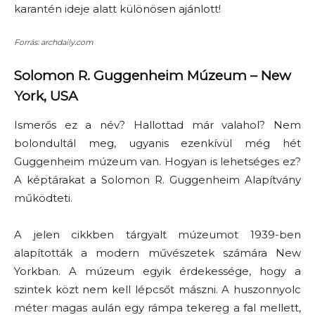
karantén ideje alatt különösen ajánlott!
Forrás: archdaily.com
Solomon R. Guggenheim Múzeum
–
New
York, USA
Ismerős ez a név? Hallottad már valahol? Nem
bolondultál meg, ugyanis ezenkívül még hét
Guggenheim múzeum van. Hogyan is lehetséges ez?
A képtárakat a Solomon R. Guggenheim Alapítvány
működteti.
A jelen cikkben tárgyalt múzeumot 1939-ben
alapították a modern művészetek számára New
Yorkban. A múzeum egyik érdekessége, hogy a
szintek közt nem kell lépcsőt mászni. A huszonnyolc
méter magas aulán egy rámpa tekereg a fal mellett,