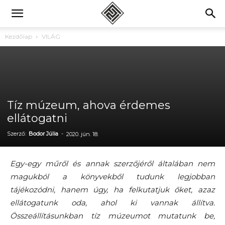
Kezdőlap
VILÁG
Tíz múzeum, ahova érdemes
ellátogatni
Szerző:
Bodor Júlia
-
2020. jún. 18.
Egy-egy műről és annak szerzőjéről általában nem
magukból a könyvekből tudunk legjobban
tájékozódni, hanem úgy, ha felkutatjuk őket, azaz
ellátogatunk oda, ahol ki vannak állítva.
Összeállításunkban tíz múzeumot mutatunk be,