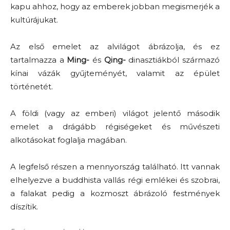
kapu ahhoz, hogy az emberek jobban megismerjék a
kultúrájukat.
Az első emelet az alvilágot ábrázolja, és ez
tartalmazza a
Ming-
és
Qing-
dinasztiákból származó
kínai vázák gyűjteményét, valamit az épület
történetét.
A földi (vagy az emberi) világot jelentő második
emelet a drágább régiségeket és művészeti
alkotásokat foglalja magában.
A legfelső részen a mennyország található. Itt vannak
elhelyezve a buddhista vallás régi emlékei és szobrai,
a falakat pedig a kozmoszt ábrázoló festmények
díszítik.