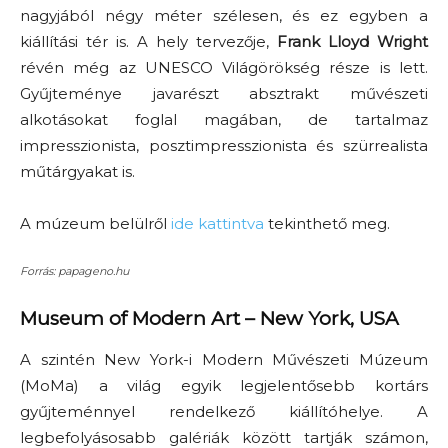
nagyjából négy méter szélesen, és ez egyben a
kiállítási tér is. A hely tervezője,
Frank Lloyd Wright
révén még az UNESCO Világörökség része is lett.
Gyűjteménye javarészt absztrakt művészeti
alkotásokat foglal magában, de tartalmaz
impresszionista, posztimpresszionista és szürrealista
műtárgyakat is.
A múzeum belülről
ide kattintva
tekinthető meg.
Forrás: papageno.hu
Museum of Modern Art
–
New York, USA
A szintén New York-i Modern Művészeti Múzeum
(MoMa) a világ egyik legjelentősebb kortárs
gyűjteménnyel rendelkező kiállítóhelye. A
legbefolyásosabb galériák között tartják számon,