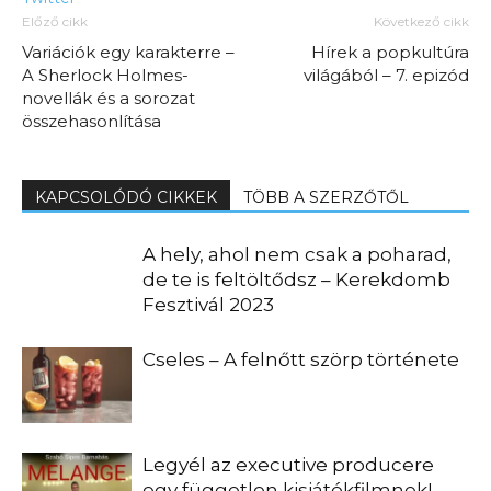
Előző cikk
Következő cikk
Variációk egy karakterre –
Hírek a popkultúra
A Sherlock Holmes-
világából – 7. epizód
novellák és a sorozat
összehasonlítása
KAPCSOLÓDÓ CIKKEK
TÖBB A SZERZŐTŐL
A hely, ahol nem csak a poharad,
de te is feltöltődsz – Kerekdomb
Fesztivál 2023
Cseles – A felnőtt szörp története
Legyél az executive producere
egy független kisjátékfilmnek!