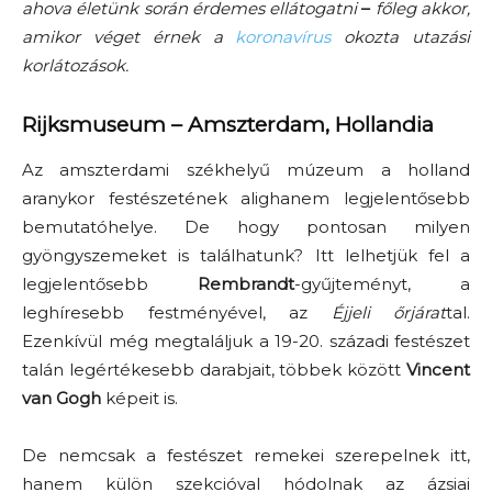
ahova életünk során érdemes ellátogatni
–
főleg akkor,
amikor véget érnek a
koronavírus
okozta utazási
korlátozások.
Rijksmuseum – Amszterdam, Hollandia
Az amszterdami székhelyű múzeum a holland
aranykor festészetének alighanem legjelentősebb
bemutatóhelye. De hogy pontosan milyen
gyöngyszemeket is találhatunk? Itt lelhetjük fel a
legjelentősebb
Rembrandt
-gyűjteményt, a
leghíresebb festményével, az
Éjjeli őrjárat
tal.
Ezenkívül még megtaláljuk a 19-20. századi festészet
talán legértékesebb darabjait, többek között
Vincent
van Gogh
képeit is.
De nemcsak a festészet remekei szerepelnek itt,
hanem külön szekcióval hódolnak az ázsiai