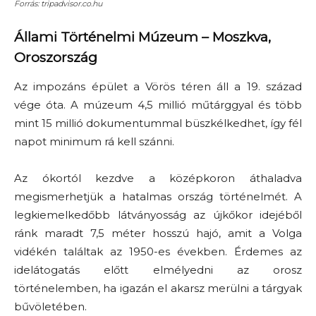
Forrás: tripadvisor.co.hu
Állami Történelmi Múzeum
–
Moszkva,
Oroszország
Az impozáns épület a Vörös téren áll a 19. század
vége óta. A múzeum 4,5 millió műtárggyal és több
mint 15 millió dokumentummal büszkélkedhet, így fél
napot minimum rá kell szánni.
Az ókortól kezdve a középkoron áthaladva
megismerhetjük a hatalmas ország történelmét. A
legkiemelkedőbb látványosság az újkőkor idejéből
ránk maradt 7,5 méter hosszú hajó, amit a Volga
vidékén találtak az 1950-es években. Érdemes az
idelátogatás előtt elmélyedni az orosz
történelemben, ha igazán el akarsz merülni a tárgyak
bűvöletében.