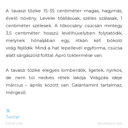
A tavaszi tőzike 15-35 centiméter magas, hagymás,
évelő növény. Levelei tőállásúak, széles szálasak, 1
centiméter szélesek. A tőkocsány csúcsán mintegy
3,5 centiméter hosszú levélhüvelyben folytatódik,
melynek hónaljában egy, ritkán két bókoló
virág fejlődik. Mind a hat lepellevél egyforma, csúcsa
alatt sárgászöld folttal. Apró toktermése van.
A tavaszi tőzike elegyes lomberdők, ligetek, nyirkos,
de nem túl nedves rétek lakója. Virágzási ideje
március – április között van. Galantamint tartalmaz,
mérgező.
Twitter
Előző cikk
Következő cikk