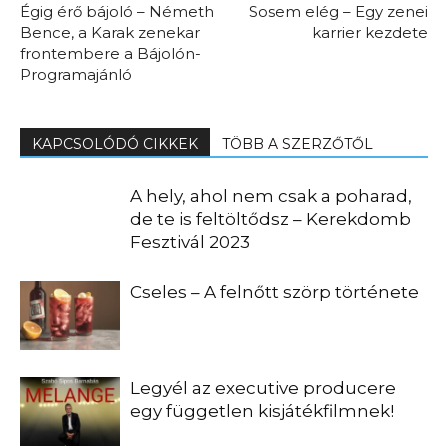
Égig érő bájoló – Németh
Sosem elég – Egy zenei
Bence, a Karak zenekar
karrier kezdete
frontembere a Bájolón-
Programajánló
KAPCSOLÓDÓ CIKKEK
TÖBB A SZERZŐTŐL
A hely, ahol nem csak a poharad,
de te is feltöltődsz – Kerekdomb
Fesztivál 2023
Cseles – A felnőtt szörp története
Legyél az executive producere
egy független kisjátékfilmnek!