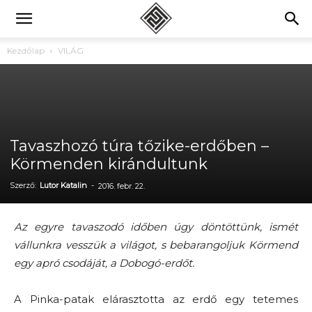
Kezdőlap
VILÁG
Tavaszhozó túra tőzike-erdőben –
Körmenden kirándultunk
Szerző:
Lutor Katalin
-
2016. febr. 22.
Az egyre tavaszodó időben úgy döntöttünk, ismét
vállunkra vesszük a világot, s bebarangoljuk Körmend
egy apró csodáját, a Dobogó-erdőt.
A Pinka-patak elárasztotta az erdő egy tetemes