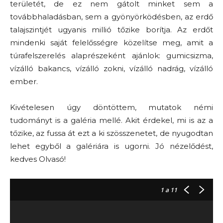
területét, de ez nem gátolt minket sem a
továbbhaladásban, sem a gyönyörködésben, az erdő
talajszintjét ugyanis millió tőzike borítja. Az erdőt
mindenki saját felelősségre közelítse meg, amit a
túrafelszerelés alaprészeként ajánlok: gumicsizma,
vízálló bakancs, vízálló zokni, vízálló nadrág, vízálló
ember.
Kivételesen úgy döntöttem, mutatok némi
tudományt is a galéria mellé. Akit érdekel, mi is az a
tőzike, az fussa át ezt a ki szösszenetet, de nyugodtan
lehet egyből a galériára is ugorni. Jó nézelődést,
kedves Olvasó!
1
a 11