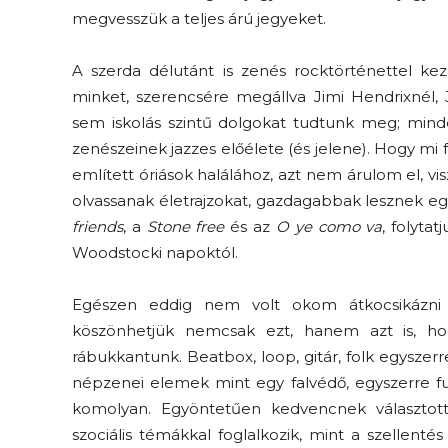
megvesszük a teljes árú jegyeket.
A szerda délutánt is zenés rocktörténettel ke
minket, szerencsére megállva Jimi Hendrixnél, 
sem iskolás szintű dolgokat tudtunk meg; mindez
zenészeinek jazzes előélete (és jelene). Hogy mi
említett óriások halálához, azt nem árulom el, v
olvassanak életrajzokat, gazdagabbak lesznek egy l
friends
, a
Stone free
és az
O ye como va
, folyta
Woodstocki napoktól.
Egészen eddig nem volt okom átkocsikázni
köszönhetjük nemcsak ezt, hanem azt is, ho
rábukkantunk. Beatbox, loop, gitár, folk egyszer
népzenei elemek mint egy falvédő, egyszerre fu
komolyan. Egyöntetűen kedvencnek választo
szociális témákkal foglalkozik, mint a szellent