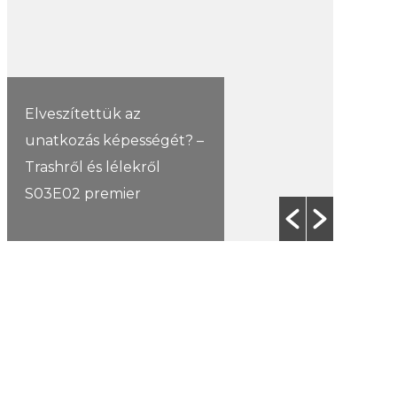
Elveszítettük az
unatkozás képességét? –
Az f21
Trashről és lélekről
Trashr
S03E02 premier
Amurp