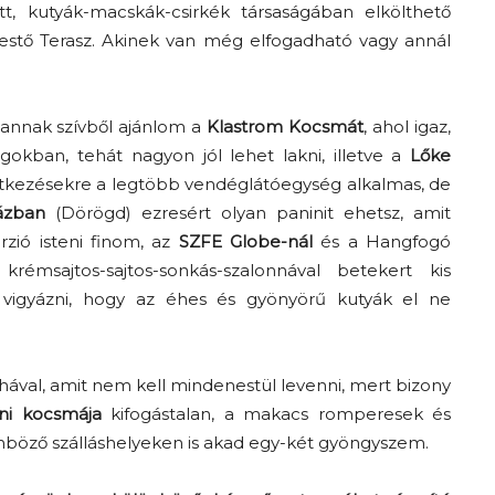
t, kutyák-macskák-csirkék társaságában elkölthető
estő Terasz. Akinek van még elfogadható vagy annál
 annak szívből ajánlom a
Klastrom Kocsmát
, ahol igaz,
kban, tehát nagyon jól lehet lakni, illetve a
Lőke
Smalltalkolunk a
 étkezésekre a legtöbb vendéglátóegység alkalmas, de
smalltalkról – Trashről és
ázban
(Dörögd) ezresért olyan paninit ehetsz, amit
zió isteni finom, az
lélekről S03E03 premier
SZFE Globe-nál
és a Hangfogó
rémsajtos-sajtos-sonkás-szalonnával betekert kis
l vigyázni, hogy az éhes és gyönyörű kutyák el ne
ruhával, amit nem kell mindenestül levenni, mert bizony
éni kocsmája
kifogástalan, a makacs romperesek és
nböző szálláshelyeken is akad egy-két gyöngyszem.