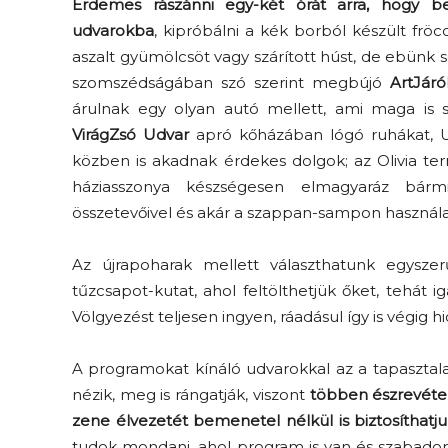
Érdemes rászánni egy-két órát arra, hogy 
udvarokba
, kipróbálni a kék borból készült fröc
aszalt gyümölcsöt vagy szárított húst, de ebünk
szomszédságában szó szerint megbújó
ArtJár
árulnak egy olyan autó mellett, ami maga is s
VirágZsó Udvar
apró kőházában lógó ruhákat, U
közben is akadnak érdekes dolgok; az Olivia t
háziasszonya készségesen elmagyaráz bármi
összetevőivel és akár a szappan-sampon használa
Az újrapoharak mellett választhatunk egyszer
tűzcsapot-kutat, ahol feltölthetjük őket, tehá
Völgyezést teljesen ingyen, ráadásul így is végig h
A programokat kínáló udvarokkal az a tapasztala
nézik, meg is rángatják, viszont
többen észrevétel
zene élvezetét bemenetel nélkül is biztosíthatj
tudok mondani, ahol program is van és szabadon