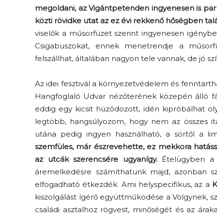
megoldani, az Vigántpetenden ingyenesen is par
közti rövidke utat az ez évi rekkenő hőségben ta
viselők a műsorfüzet szerint ingyenesen igényb
Csigabuszokat, ennek menetrendje a műsorfüz
felszállhat, általában nagyon tele vannak, de jó szí
Az idei fesztivál a környezetvédelem és fenntarth
Hangfoglaló Udvar nézőterének közepén álló fát. 
eddig egy kicsit húzódozott, idén kipróbálhat ol
legtöbb, hangsúlyozom, hogy nem az összes ital
utána pedig ingyen használható, a sörtől a 
szemfüles, már észrevehette, ez mekkora hatáss
az utcák szerencsére ugyanígy.
Ételügyben a f
áremelkedésre számíthatunk majd, azonban sze
elfogadható étkezdék. Ami helyspecifikus, az a
K
kiszolgálást ígérő együttműködése a Völgynek, s
családi asztalhoz rögvest, minőségét és az ára