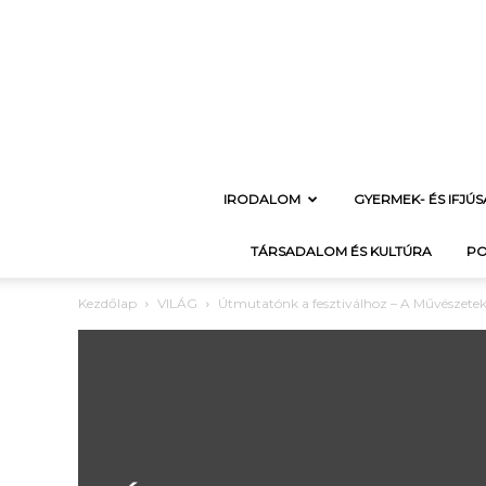
IRODALOM
GYERMEK- ÉS IFJÚ
TÁRSADALOM ÉS KULTÚRA
PO
Kezdőlap
VILÁG
Útmutatónk a fesztiválhoz – A Művészetek