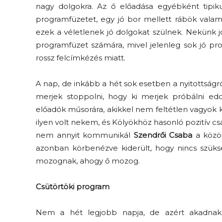
nagy dolgokra. Az ő előadása egyébként tipiku
programfüzetet, egy jó bor mellett rábök valami
ezek a véletlenek jó dolgokat szülnek. Nekünk j
programfüzet számára, mivel jelenleg sok jó pro
rossz felcímkézés miatt.
A nap, de inkább a hét sok esetben a nyitottság
merjek stoppolni, hogy ki merjek próbálni e
előadók műsorára, akikkel nem feltétlen vagyok kib
ilyen volt nekem, és Kölyökhöz hasonló pozitív c
nem annyit kommunikál
Szendrői Csaba
a közö
azonban körbenézve kiderült, hogy nincs szüks
mozognak, ahogy ő mozog.
Csütörtöki program
Nem a hét legjobb napja, de azért akadnak 