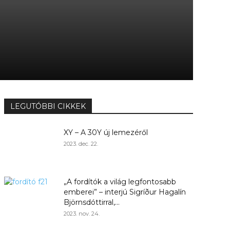
LEGUTÓBBI CIKKEK
XY – A 30Y új lemezéről
2023. dec. 22.
„A fordítók a világ legfontosabb
emberei” – interjú Sigríður Hagalín
Björnsdóttirral,...
2023. nov. 24.