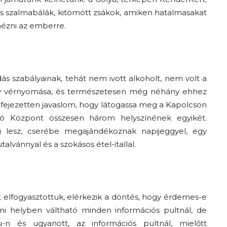
ár és szalmabálák, kitömött zsákok, amiken hatalmasakat
ézni az emberre.
ás szabályainak, tehát nem ivott alkoholt, nem volt a
ny vérnyomása, és természetesen még néhány ehhez
 kifejezetten javaslom, hogy látogassa meg a Kapolcson
átó Központ összesen három helyszínének egyikét.
ég lesz, cserébe megajándékoznak napijeggyel, egy
alvánnyal és a szokásos étel-itallal.
t elfogyasztottuk, elérkezik a döntés, hogy érdemes-e
ami helyben váltható minden információs pultnál, de
u-n és ugyanott, az információs pultnál, mielőtt