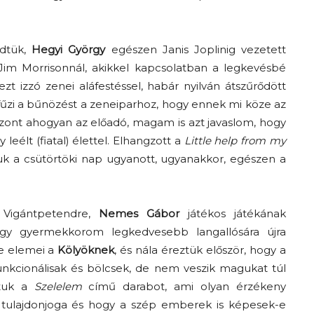
zdtük,
Hegyi György
egészen Janis Joplinig vezetett
Jim Morrisonnál, akikkel kapcsolatban a legkevésbé
t izzó zenei aláfestéssel, habár nyilván átszűrődött
 fűzi a bűnözést a zeneiparhoz, hogy ennek mi köze az
iszont ahogyan az előadó, magam is azt javaslom, hogy
eélt (fiatal) élettel. Elhangzott a
Little help from my
tjuk a csütörtöki nap ugyanott, ugyanakkor, egészen a
 Vigántpetendre,
Nemes Gábor
játékos játékának
gy gyermekkorom legkedvesebb langallósára újra
re elemei a
Kölyöknek
, és nála éreztük először, hogy a
nkcionálisak és bölcsek, de nem veszik magukat túl
ttuk a
Szelelem
című darabot, ami olyan érzékeny
és tulajdonjoga és hogy a szép emberek is képesek-e