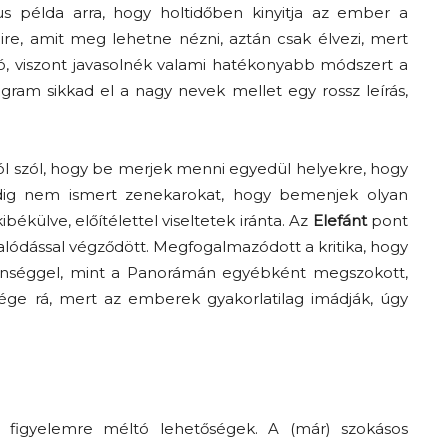
s példa arra, hogy holtidőben kinyitja az ember a
re, amit meg lehetne nézni, aztán csak élvezi, mert
ó, viszont javasolnék valami hatékonyabb módszert a
gram sikkad el a nagy nevek mellet egy rossz leírás,
ról szól, hogy be merjek menni egyedül helyekre, hogy
ddig nem ismert zenekarokat, hogy bemenjek olyan
ékülve, előítélettel viseltetek iránta. Az
Elefánt
pont
salódással végződött. Megfogalmazódott a kritika, hogy
nséggel, mint a Panorámán egyébként megszokott,
ége rá, mert az emberek gyakorlatilag imádják, úgy
figyelemre méltó lehetőségek. A (már) szokásos