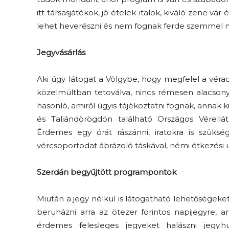
itt társasjátékok, jó ételek-italok, kiváló zene v
lehet heverészni és nem fognak ferde szemmel n
Jegyvásárlás
Aki úgy látogat a Völgybe, hogy megfelel a vérad
közelmúltban tetoválva, nincs rémesen alacso
hasonló, amiről úgyis tájékoztatni fognak, annak
és Taliándörögdön található Országos Vérell
Érdemes egy órát rászánni, iratokra is szüks
vércsoportodat ábrázoló táskával, némi étkezési ut
Szerdán begyűjtött programpontok
Miután a jegy nélkül is látogatható lehetőségeke
beruházni arra az ötezer forintos napijegyre, 
érdemes felesleges jegyeket halászni jegy.h