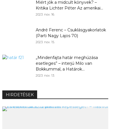
Miért jók a midcult könyvek? –
Kritika Lichter Péter Az amerikai...
2023. nov. 16.
André Ferenc – Csuklásgyakorlatok
(Parti Nagy Lajos 70)
2023. nov. 15.
„Mindenfajta határ meghúzása
esetleges” – interjú Milo van
Bokkummal, a Határok...
2023. nov. 13.
HIRDETÉSEK