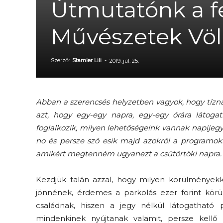
Útmutatónk a fe
Művészetek Völ
Szerző:
Stamler Lili
-
2019. júl. 25.
Abban a szerencsés helyzetben vagyok, hogy tízna
azt, hogy egy-egy napra, egy-egy órára látoga
foglalkozik, milyen lehetőségeink vannak napijegy
no és persze szó esik majd azokról a programokró
amikért megtenném ugyanezt a csütörtöki napra.
Kezdjük talán azzal, hogy milyen körülményekk
jönnének, érdemes a parkolás ezer forint körül
családnak, hiszen a jegy nélkül látogatható 
mindenkinek nyújtanak valamit, persze kellő 