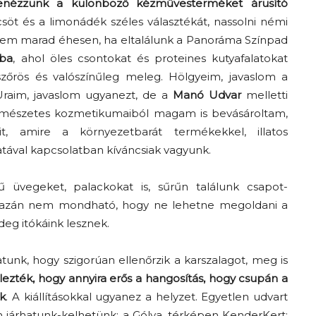
benézzünk a különböző kézművesterméket árusító
csöt és a limonádék széles választékát, nassolni némi
 sem marad éhesen, ha eltalálunk a Panoráma Színpad
óba
, ahol öles csontokat és proteines kutyafalatokat
zőrös és valószínűleg meleg. Hölgyeim, javaslom a
raim, javaslom ugyanezt, de a
Manó Udvar
melletti
ermészetes kozmetikumaiból magam is bevásároltam,
t, amire a környezetbarát termékekkel, illatos
tával kapcsolatban kíváncsiak vagyunk.
ű üvegeket, palackokat is, sűrűn találunk csapot-
t igazán nem mondható, hogy ne lehetne megoldani a
ideg itókáink lesznek.
tunk, hogy szigorúan ellenőrzik a karszalagot, meg is
ezték, hogy annyira erős a hangosítás, hogy csupán a
uk
. A kiállításokkal ugyanez a helyzet. Egyetlen udvart
 járhatunk-kelhetünk: a Gólya, térképen KenderKert;