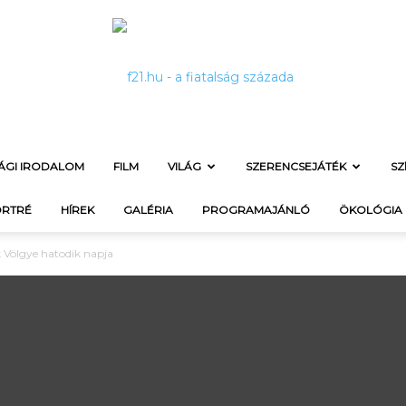
SÁGI IRODALOM
FILM
VILÁG
SZERENCSEJÁTÉK
SZ
f21.hu
RTRÉ
HÍREK
GALÉRIA
PROGRAMAJÁNLÓ
ÖKOLÓGIA
 Völgye hatodik napja
–