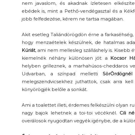
nem javaslom, és akadnak ízletesen elkészítet
ebédek is, mint a Pethő-vendégasztal és a Kékf
jobb felfedezése, kérem ne tartsa magában.
Akit esetleg Taliándörögdön érne a farkaséhség,
hogy menzaételek készülnek, de hatalmas adago
Kúriát
, ami nem mellesleg szálláshely is. Kisebb
A kovászos kenyérsztori
kiemelnék néhány különösen jót: a
Kocsor H
helyben grilleznek, a marhahúsos-cheddaros ver
egyenesen a sütőből
Udvarban, a színpad melletti
SörÖrdögnél
k
melegszendvicsekhez juthattok, csak arra kel
könyörögjék belőle a sonkát.
Ami a toalettet illeti, érdemes felkészülni olyan 
nagy bajok lehetnek a toi-toi vécéknél.
Cili n
overálosok nyugodtan vegyék igénybe, de a külö