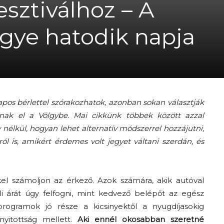
sztiválhoz – A
A
gye hatodik napja
fiatalság
pos bérlettel szórakozhatok, azonban sokan választják
tnak el a Völgybe. Mai cikkünk többek között azzal
 nélkül, hogyan lehet alternatív módszerrel hozzájutni,
l is, amikért érdemes volt jegyet váltani szerdán, és
százada
el számoljon az érkező. Azok számára, akik autóval
i árát úgy felfogni, mint kedvező belépőt az egész
programok jó része a kicsinyektől a nyugdíjasokig
nyitottság mellett.
Aki ennél okosabban szeretné