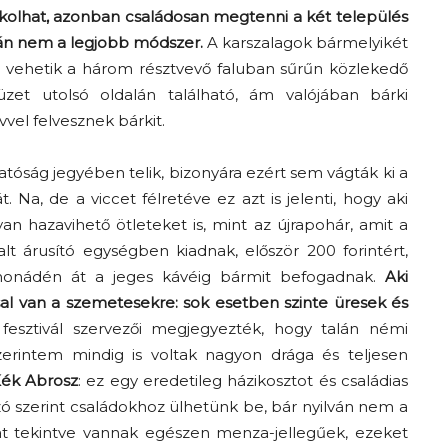
kolhat, azonban családosan megtenni a két település
lán nem a legjobb módszer.
A karszalagok bármelyikét
e vehetik a három résztvevő faluban sűrűn közlekedő
et utolsó oldalán található, ám valójában bárki
vvel felvesznek bárkit.
atóság jegyében telik, bizonyára ezért sem vágták ki a
Na, de a viccet félretéve ez azt is jelenti, hogy aki
yan hazavihető ötleteket is, mint az újrapohár, amit a
t árusító egységben kiadnak, először 200 forintért,
limonádén át a jeges kávéig bármit befogadnak.
Aki
al van a szemetesekre: sok esetben szinte üresek és
esztivál szervezői megjegyezték, hogy talán némi
rintem mindig is voltak nagyon drága és teljesen
ék Abrosz
: ez egy eredetileg házikosztot és családias
zó szerint családokhoz ülhetünk be, bár nyilván nem a
kat tekintve vannak egészen menza-jellegűek, ezeket