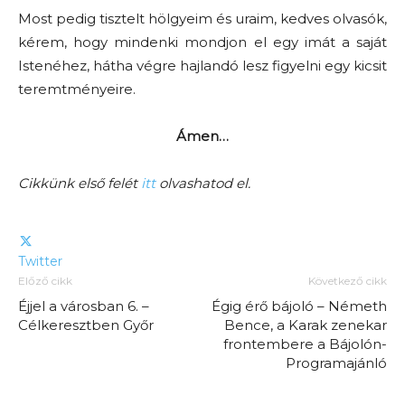
Most pedig tisztelt hölgyeim és uraim, kedves olvasók,
kérem, hogy mindenki mondjon el egy imát a saját
Istenéhez, hátha végre hajlandó lesz figyelni egy kicsit
teremtményeire.
Ámen…
Cikkünk első felét
itt
olvashatod el.
Twitter
Előző cikk
Következő cikk
Éjjel a városban 6. –
Égig érő bájoló – Németh
Célkeresztben Győr
Bence, a Karak zenekar
frontembere a Bájolón-
Programajánló