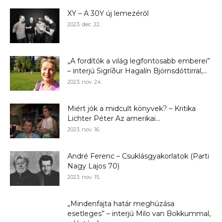
XY – A 30Y új lemezéről
2023. dec. 22.
„A fordítók a világ legfontosabb emberei”
– interjú Sigríður Hagalín Björnsdóttirral,...
2023. nov. 24.
Miért jók a midcult könyvek? – Kritika
Lichter Péter Az amerikai...
2023. nov. 16.
André Ferenc – Csuklásgyakorlatok (Parti
Nagy Lajos 70)
2023. nov. 15.
„Mindenfajta határ meghúzása
esetleges” – interjú Milo van Bokkummal,