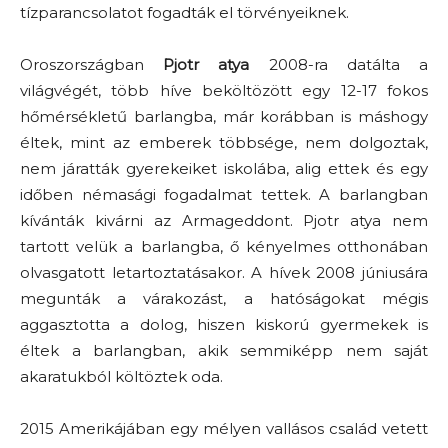
tízparancsolatot fogadták el törvényeiknek.
Oroszországban
Pjotr atya
2008-ra datálta a
világvégét, több híve beköltözött egy 12-17 fokos
hőmérsékletű barlangba, már korábban is máshogy
éltek, mint az emberek többsége, nem dolgoztak,
nem járatták gyerekeiket iskolába, alig ettek és egy
időben némasági fogadalmat tettek. A barlangban
kívánták kivárni az Armageddont. Pjotr atya nem
tartott velük a barlangba, ő kényelmes otthonában
olvasgatott letartoztatásakor. A hívek 2008 júniusára
megunták a várakozást, a hatóságokat mégis
aggasztotta a dolog, hiszen kiskorú gyermekek is
éltek a barlangban, akik semmiképp nem saját
akaratukból költöztek oda.
2015 Amerikájában egy mélyen vallásos család vetett