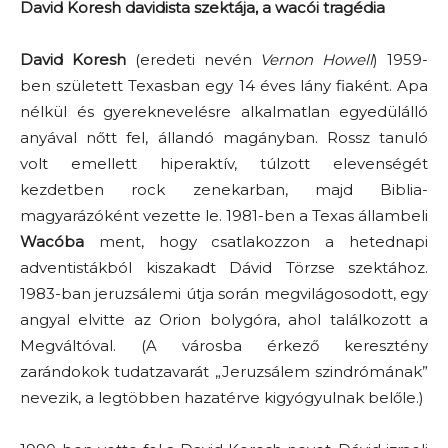
David Koresh davidista szektája, a wacói tragédia
David Koresh
(eredeti nevén
Vernon Howell
) 1959-
ben született Texasban egy 14 éves lány fiaként. Apa
nélkül és gyereknevelésre alkalmatlan egyedülálló
anyával nőtt fel, állandó magányban. Rossz tanuló
volt emellett hiperaktív, túlzott elevenségét
kezdetben rock zenekarban, majd Biblia-
magyarázóként vezette le. 1981-ben a Texas állambeli
Wacóba
ment, hogy csatlakozzon a hetednapi
adventistákból kiszakadt Dávid Törzse szektához.
1983-ban jeruzsálemi útja során megvilágosodott, egy
angyal elvitte az Orion bolygóra, ahol találkozott a
Megváltóval. (A városba érkező keresztény
zarándokok tudatzavarát „Jeruzsálem szindrómának”
nevezik, a legtöbben hazatérve kigyógyulnak belőle.)