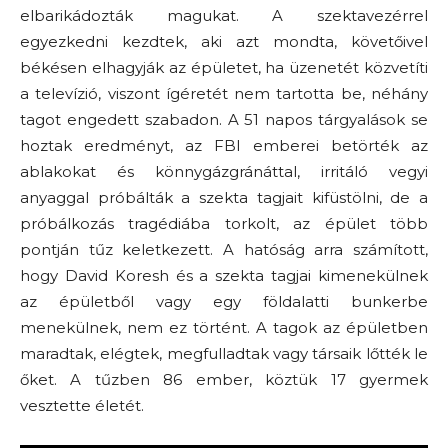
elbarikádozták magukat. A szektavezérrel
egyezkedni kezdtek, aki azt mondta, követőivel
békésen elhagyják az épületet, ha üzenetét közvetíti
a televízió, viszont ígéretét nem tartotta be, néhány
tagot engedett szabadon. A 51 napos tárgyalások se
hoztak eredményt, az FBI emberei betörték az
ablakokat és könnygázgránáttal, irritáló vegyi
anyaggal próbálták a szekta tagjait kifüstölni, de a
próbálkozás tragédiába torkolt, az épület több
pontján tűz keletkezett. A hatóság arra számított,
hogy David Koresh és a szekta tagjai kimenekülnek
az épületből vagy egy földalatti bunkerbe
menekülnek, nem ez történt. A tagok az épületben
maradtak, elégtek, megfulladtak vagy társaik lőtték le
őket. A tűzben 86 ember, köztük 17 gyermek
vesztette életét.