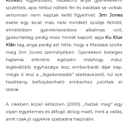
Koresh
) egyedülálló, fiatalkorú anya gyerekeként
születtek, apa nélkül nőttek fel és barátaik se voltak;
sehonnan nem kaptak kellő figyelmet.
Jim Jones
esete egy kicsit más, neki mindkét szülője felnőtt,
elméletben gyereknevelésre alkalmas volt,
gyakorlatilag pedig rossz mintát kapott: apja
Ku Klux
Klán
tag, anyja pedig azt hitte, hogy a Messiást szülte
meg Jim Jones személyében. Gyerekkori beteges
hajlamai ellenére egészen máshogy indul,
legkiválóbb egyházatya lesz, emberbarát díjat kap,
mégis ő lesz a
„legsikeresebb”
szektavezető, túl sok
hiszékeny, befolyásolható emberhez jutottak el
szavai.
A cikkben közel kétezren (2000)
„haltak meg”
egy
olyan egyetemes és átfogó dolog miatt, mint a vallás,
amit csak jó ügyekre szabadna használni.