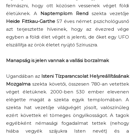
felmászni, hogy ott közösen vessenek véget földi
életüknek. A
Naptemplom Rend
szekta vezetője
Heide Fittkau-Garthe
57 éves német pszichológusnő
azt terjesztette híveinek, hogy az évezred vége
egyben a földi élet végét is jelenti, de őket egy UFO
elszállítja az örök életet nyújtó Szíriuszra.
Manapság is jelen vannak a vallási borzalmak
Ugandában az
Isteni Tízparancsolat Helyreállításának
Mozgalma
szekta követői, összesen 780-an vetettek
véget életüknek. 2000-ben 530 ember elevenen
elégette magát a szekta egyik templomában. A
szekta hat vezetője világvégét jósolt, valószínűleg
ezért követtek el tömeges öngyilkosságot. A tagok
egyébként némasági fogadalmat tettek (nehogy
hiába vegyék szájukra Isten nevét) és a