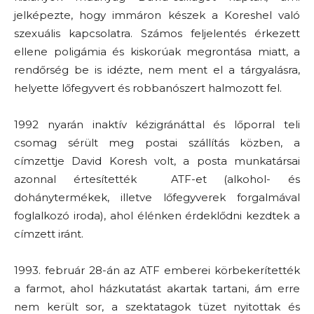
jelképezte, hogy immáron készek a Koreshel való
szexuális kapcsolatra. Számos feljelentés érkezett
ellene poligámia és kiskorúak megrontása miatt, a
rendőrség be is idézte, nem ment el a tárgyalásra,
helyette lőfegyvert és robbanószert halmozott fel.
1992 nyarán inaktív kézigránáttal és lőporral teli
csomag sérült meg postai szállítás közben, a
címzettje David Koresh volt, a posta munkatársai
azonnal értesítették ATF-et (alkohol- és
dohánytermékek, illetve lőfegyverek forgalmával
foglalkozó iroda), ahol élénken érdeklődni kezdtek a
címzett iránt.
1993. február 28-án az ATF emberei körbekerítették
a farmot, ahol házkutatást akartak tartani, ám erre
nem került sor, a szektatagok tüzet nyitottak és