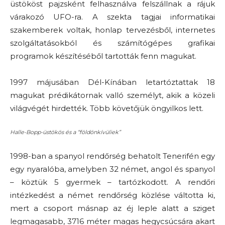
üstököst pajzsként felhasználva felszállnak a rájuk
várakozó UFO-ra. A szekta tagjai informatikai
szakemberek voltak, honlap tervezésből, internetes
szolgáltatásokból és számítógépes grafikai
programok készítéséből tartották fenn magukat.
1997 májusában Dél-Kínában letartóztattak 18
magukat prédikátornak valló személyt, akik a közeli
világvégét hirdették. Több követőjük öngyilkos lett.
Halle-Bopp-üstökös és a “földönkívüliek”
1998-ban a spanyol rendőrség behatolt Tenerifén egy
egy nyaralóba, amelyben 32 német, angol és spanyol
– köztük 5 gyermek – tartózkodott. A rendőri
intézkedést a német rendőrség közlése váltotta ki,
mert a csoport másnap az éj leple alatt a sziget
legmagasabb, 3716 méter magas hegycsúcsára akart