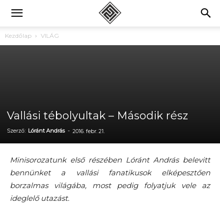
Kezdőlap
VILÁG
Vallási tébolyultak – Második rész
Szerző:
Lóránt András
-
2016. febr. 21.
Minisorozatunk első részében Lóránt András belevitt
bennünket a vallási fanatikusok elképesztően
borzalmas világába, most pedig folyatjuk vele az
ideglelő utazást.