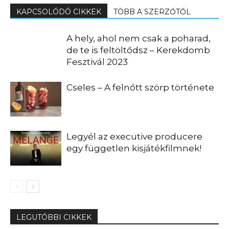
KAPCSOLÓDÓ CIKKEK
TÖBB A SZERZŐTŐL
A hely, ahol nem csak a poharad,
de te is feltöltődsz – Kerekdomb
Fesztivál 2023
Cseles – A felnőtt szörp története
Legyél az executive producere
egy független kisjátékfilmnek!
LEGUTÓBBI CIKKEK