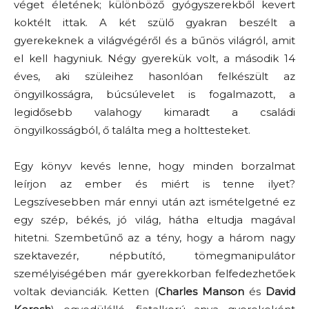
véget életének; különböző gyógyszerekből kevert
koktélt ittak. A két szülő gyakran beszélt a
gyerekeknek a világvégéről és a bűnös világról, amit
el kell hagyniuk. Négy gyerekük volt, a második 14
éves, aki szüleihez hasonlóan felkészült az
öngyilkosságra, búcsúlevelet is fogalmazott, a
legidősebb valahogy kimaradt a családi
öngyilkosságból, ő találta meg a holttesteket.
Egy könyv kevés lenne, hogy minden borzalmat
leírjon az ember és miért is tenne ilyet?
Legszívesebben már ennyi után azt ismételgetné ez
egy szép, békés, jó világ, hátha eltudja magával
hitetni. Szembetűnő az a tény, hogy a három nagy
szektavezér, népbutító, tömegmanipulátor
személyiségében már gyerekkorban felfedezhetőek
voltak devianciák. Ketten (
Charles Manson
és
David