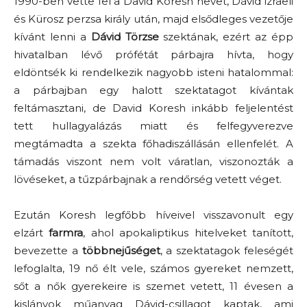
1990-ben vette fel a David Koresh nevet, Dávid izraeli
és Kürosz perzsa király után, majd elsődleges vezetője
kívánt lenni a
Dávid Törzse
szektának, ezért az épp
hivatalban lévő prófétát párbajra hívta, hogy
eldöntsék ki rendelkezik nagyobb isteni hatalommal:
a párbajban egy halott szektatagot kívántak
feltámasztani, de David Koresh inkább feljelentést
tett hullagyalázás miatt és felfegyverezve
megtámadta a szekta főhadiszállásán ellenfelét. A
támadás viszont nem volt váratlan, viszonozták a
lövéseket, a tűzpárbajnak a rendőrség vetett véget.
Ezután Koresh legfőbb híveivel visszavonult egy
elzárt
farmra
, ahol apokaliptikus hitelveket tanított,
bevezette a
többnejűséget
, a szektatagok feleségét
lefoglalta, 19 nő élt vele, számos gyereket nemzett,
sőt a nők gyerekeire is szemet vetett, 11 évesen a
kislányok műanyag Dávid-csillagot kaptak, ami