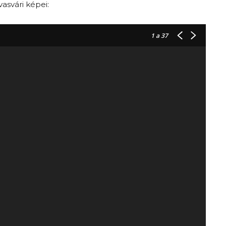
asvári képei:
1
a 37