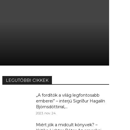
LEGUTÓBBI CIKKEK
„A fordítók a világ legfontosabb
emberei” – interjú Sigríður Hagalín
Björnsdóttirral,...
2023. nov. 24.
Miért jók a midcult könyvek? –