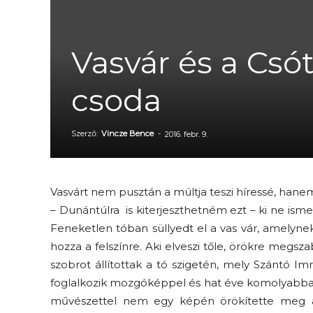
Vasvár és a Csótó
csoda
Szerző:
Vincze Bence
-
2016. febr. 9.
Vasvárt nem pusztán a múltja teszi híressé, hane
– Dunántúlra is kiterjeszthetném ezt – ki ne isme
Feneketlen tóban süllyedt el a vas vár, amelynek 
hozza a felszínre. Aki elveszi tőle, örökre megsz
szobrot állítottak a tó szigetén, mely Szántó Imr
foglalkozik mozgóképpel és hat éve komolyabban
művészettel nem egy képén örökítette meg a vá