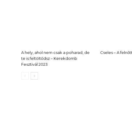
A hely, ahol nem csak a poharad, de
Cseles – A felnő
te is feltöltődsz – Kerekdomb
Fesztivál 2023