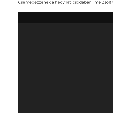
Csemegézzenek a hegyháti csodában, íme Zsolt v