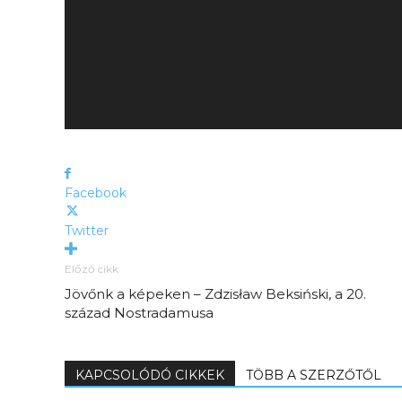
Facebook
Twitter
Előző cikk
Jövőnk a képeken – Zdzisław Beksiński, a 20.
század Nostradamusa
KAPCSOLÓDÓ CIKKEK
TÖBB A SZERZŐTŐL