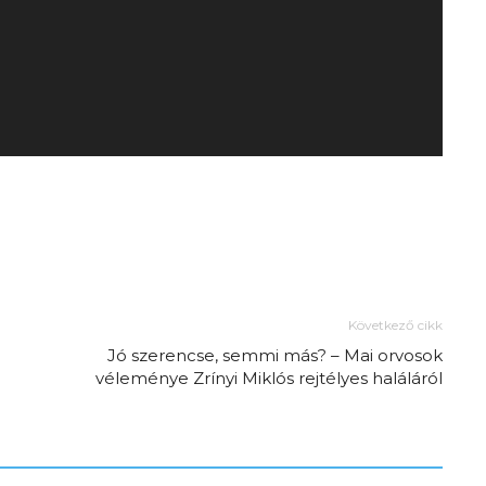
Következő cikk
Jó szerencse, semmi más? – Mai orvosok
véleménye Zrínyi Miklós rejtélyes haláláról