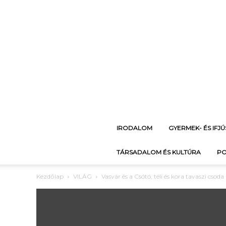
IRODALOM
GYERMEK- ÉS IFJ
TÁRSADALOM ÉS KULTÚRA
PO
Kezdőlap
VILÁG
Vasvár és a Csótó, téli és kora tavaszi csoda