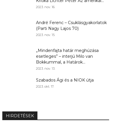
Kritika Lichter Péter Az amerikai...
2023. nov. 16.
André Ferenc – Csuklásgyakorlatok
(Parti Nagy Lajos 70)
2023. nov. 15.
„Mindenfajta határ meghúzása
esetleges” – interjú Milo van
Bokkummal, a Határok...
2023. nov. 13.
Szabados Ági és a NIOK útja
2023. okt. 17.
HIRDETÉSEK