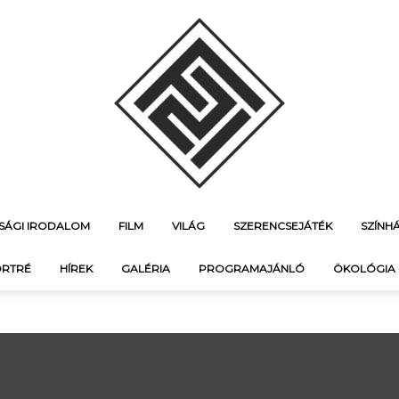
ÚSÁGI IRODALOM
FILM
VILÁG
SZERENCSEJÁTÉK
SZÍNH
f21.hu
RTRÉ
HÍREK
GALÉRIA
PROGRAMAJÁNLÓ
ÖKOLÓGIA
–