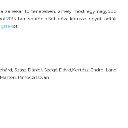
ás a zenekar történetében, amely most egy nagyobb
hol 2015-ben szintén a Soharóza kórussal együtt adták
rjáték
ot.
ichárd, Szász Dániel, Szegő Dávid,Kertész Endre, Láng
 Márton, Rimóczi István