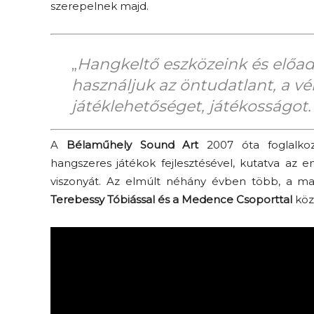
szerepelnek majd.
„
Hangkeltő eszközeink és előad
használjuk az öntudatlant, a vé
játéklehetőséget, játékosságot.
A
Bélaműhely Sound Art
2007 óta foglalkozi
hangszeres játékok fejlesztésével, kutatva az
viszonyát. Az elmúlt néhány évben több, a ma
Terebessy Tóbiással és a Medence Csoporttal
köz