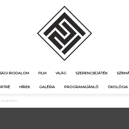
ÚSÁGI IRODALOM
FILM
VILÁG
SZERENCSEJÁTÉK
SZÍNH
f21.hu
RTRÉ
HÍREK
GALÉRIA
PROGRAMAJÁNLÓ
ÖKOLÓGIA
’ elveszem!
–