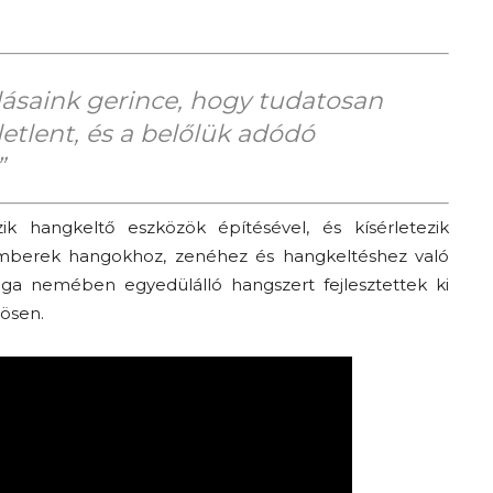
ásaink gerince, hogy tudatosan
letlent, és a belőlük adódó
”
k hangkeltő eszközök építésével, és kísérletezik
 emberek hangokhoz, zenéhez és hangkeltéshez való
ga nemében egyedülálló hangszert fejlesztettek ki
ösen.