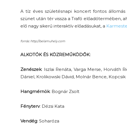
A tíz éves születésnapi koncert fontos állom
szünet után tér vissza a Trafó előadótermében, a
elő nagy sikerű interaktív előadásukat, a
Karmeste
forrás: http://belamuhely.com
ALKOTÓK ÉS KÖZREMŰKÖDŐK:
Zenészek
: Iszlai Renáta, Varga Merse, Horváth R
Dániel, Krolikowski Dávid, Molnár Bence, Kopcsik
Hangmérnök
: Bognár Zsolt
Fényterv
: Dézsi Kata
Vendég
: Soharóza