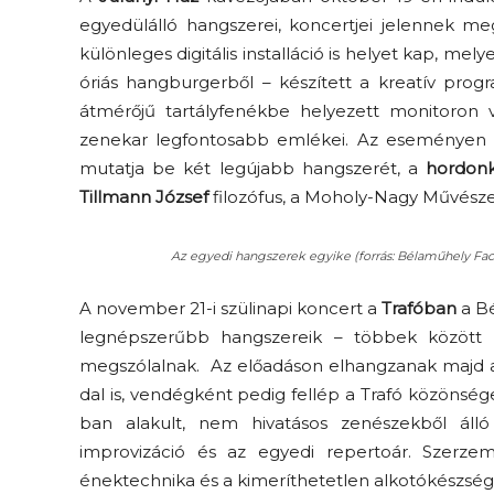
egyedülálló hangszerei, koncertjei jelennek 
különleges digitális installáció is helyet kap, m
óriás hangburgerből – készített a kreatív pro
átmérőjű tartályfenékbe helyezett monitoron vi
zenekar legfontosabb emlékei. Az eseményen a 
mutatja be két legújabb hangszerét, a
hordonk
Tillmann József
filozófus, a Moholy-Nagy Művészet
Az egyedi hangszerek egyike (forrás: Bélaműhely Fac
A november 21-i szülinapi koncert a
Trafóban
a Bé
legnépszerűbb hangszereik – többek között a
megszólalnak. Az előadáson elhangzanak majd 
dal is, vendégként pedig fellép a Trafó közönsége
ban alakult, nem hivatásos zenészekből álló
improvizáció és az egyedi repertoár. Szerzem
énektechnika és a kimeríthetetlen alkotókészség