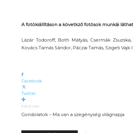
A fotókiállításon a követkző fotósok munkái látha
Lázár Todoroff, Both Mátyás, Csermák Zsuzska,
Kovács Tamás Sándor, Páczai Tamás, Szigeti Vajk 
Facebook
Twitter
Előző cikk
Gondolatok – Ma van a szegénység világnapja