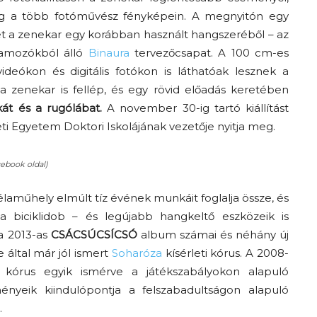
meg a több fotóművész fényképein. A megnyitón egy
elyet a zenekar egy korábban használt hangszeréből – az
gramozókból álló
Binaura
tervezőcsapat. A 100 cm-es
deókon és digitális fotókon is láthatóak lesznek a
zenekar is fellép, és egy rövid előadás keretében
át és a rugólábat.
A november 30-ig tartó kiállítást
i Egyetem Doktori Iskolájának vezetője nyitja meg.
ebook oldal)
laműhely elmúlt tíz évének munkáit foglalja össze, és
 biciklidob – és legújabb hangkeltő eszközeik is
a 2013-as
CSÁCSÚCSÍCSÓ
album számai és néhány új
 által már jól ismert
Soharóza
kísérleti kórus. A 2008-
 kórus egyik ismérve a játékszabályokon alapuló
ényeik kiindulópontja a felszabadultságon alapuló
.