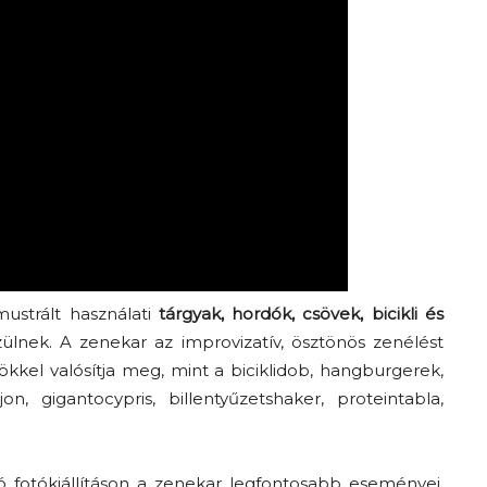
imustrált használati
tárgyak, hordók, csövek, bicikli és
zülnek. A zenekar az improvizatív, ösztönös zenélést
kkel valósítja meg, mint a biciklidob, hangburgerek,
on, gigantocypris, billentyűzetshaker, proteintabla,
 fotókiállításon a zenekar legfontosabb eseményei,