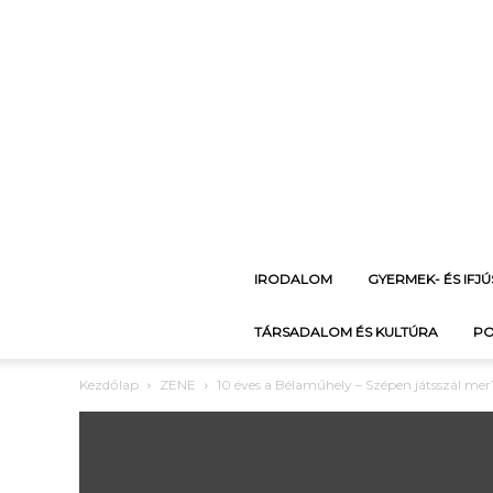
IRODALOM
GYERMEK- ÉS IFJ
TÁRSADALOM ÉS KULTÚRA
PO
Kezdőlap
ZENE
10 éves a Bélaműhely – Szépen játsszál mer