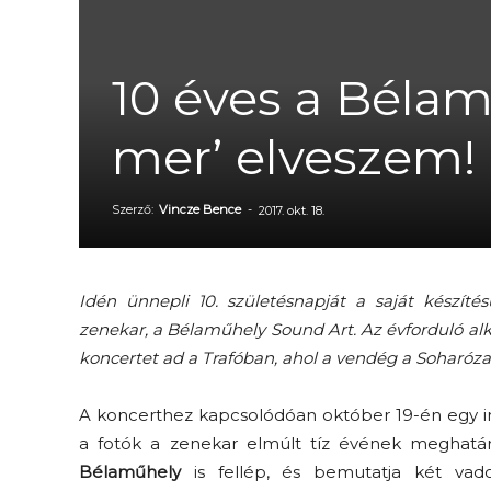
10 éves a Bélam
mer’ elveszem!
Szerző:
Vincze Bence
-
2017. okt. 18.
Idén ünnepli 10. születésnapját a saját készíté
zenekar, a Bélaműhely Sound Art. Az évforduló al
koncertet ad a Trafóban, ahol a vendég a Soharóza 
A koncerthez kapcsolódóan október 19-én egy i
a fotók a zenekar elmúlt tíz évének meghatáro
Bélaműhely
is fellép, és bemutatja két vad