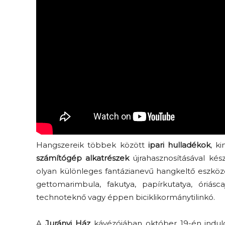
Hangszereik többek között
ipari hulladékok
, k
számítógép alkatrészek
újrahasznosításával kés
olyan különleges fantázianevű hangkeltő eszközö
gettomarimbula, fakutya, papírkutatya, óriáscaj
technoteknő vagy éppen biciklikormánytilinkó.
A
Jurányi Ház
kávézójában október 19-én induló