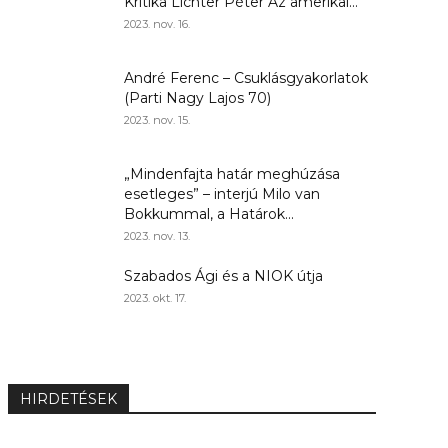
Kritika Lichter Péter Az amerikai...
2023. nov. 16.
André Ferenc – Csuklásgyakorlatok
(Parti Nagy Lajos 70)
2023. nov. 15.
„Mindenfajta határ meghúzása
esetleges” – interjú Milo van
Bokkummal, a Határok...
2023. nov. 13.
Szabados Ági és a NIOK útja
2023. okt. 17.
HIRDETÉSEK