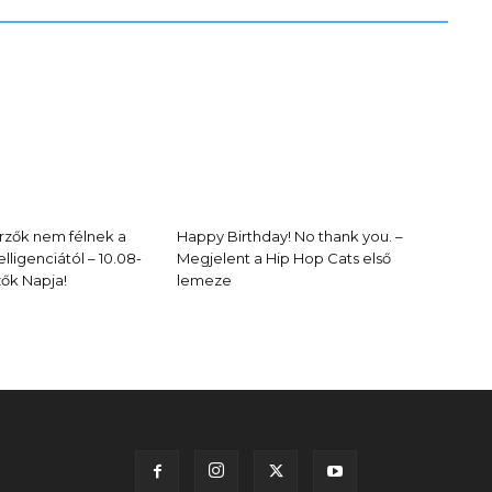
rzők nem félnek a
Happy Birthday! No thank you. –
lligenciától – 10.08-
Megjelent a Hip Hop Cats első
zők Napja!
lemeze