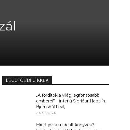
zál
LEGUTÓBBI CIKKEK
„A fordítók a világ legfontosabb
emberei” – interjú Sigríður Hagalín
Björnsdóttirral,...
2023. nov. 24.
Miért jók a midcult könyvek? –