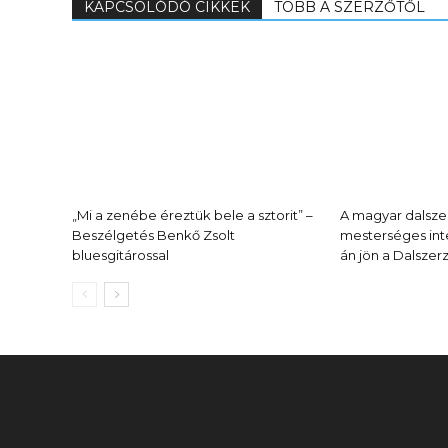
KAPCSOLÓDÓ CIKKEK
TÖBB A SZERZŐTŐL
„Mi a zenébe éreztük bele a sztorit” –
A magyar dalsze
Beszélgetés Benkő Zsolt
mesterséges inte
bluesgitárossal
án jön a Dalszer