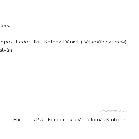
tóak:
 epos, Fedor Ilka, Kotócz Dániel (Bélaműhely crew)
István
Következő cikk
Eticatt és PUF koncertek a Végállomás Klubban