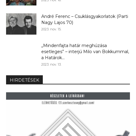
2023. nov. 16.
André Ferenc – Csuklásgyakorlatok (Parti
Nagy Lajos 70)
2023. nov. 15.
„Mindenfajta határ meghúzása
esetleges” – interjú Milo van Bokkummal,
a Határok...
2023. nov. 13.
HIRDETÉSEK