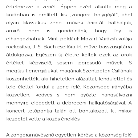
értelmezze a zenét. Éppen ezért alkotta meg a
korábban is említett kis „zongora bolygóját”, ahol
olyan klasszikus zenei művek áriratát hallhatjuk,
amiről nem is gondolnánk, hogy így is
elhangozhatnak. Mint például: Mozart Varázsfuvolája
rockosítva, J. S. Bach csellóra írt műve basszusgitárra
átdolgozva. Egészen új életre keltek ezek az örök
értéket képviselő, sosem porosodó művek. S
megújult energiájukat magának Szentpéteri Csillának
köszönhették, aki hihetetlen alázattal, lendülettel és
tele élettel fordul a zene felé. Közönsége irányába
közvetlen, kedves s nem győzte hangsúlyozni
mennyire elégedett a debreceni hallgatóságával. A
koncert tetőpontja talán ott bontakozott ki, mikor
kezdetét vette a közös éneklés.
A zongoraművésznő egyetlen kérése a közönség felé