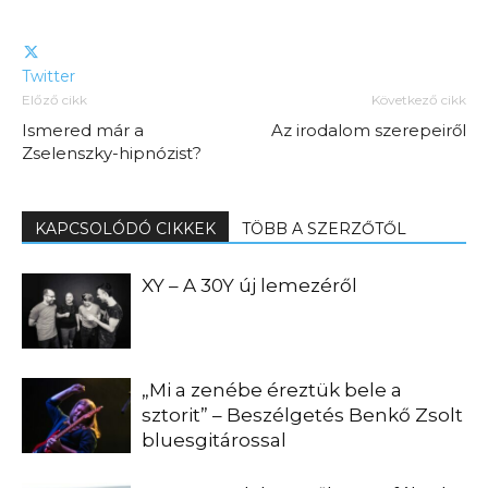
Twitter
Előző cikk
Következő cikk
Ismered már a
Az irodalom szerepeiről
Zselenszky-hipnózist?
KAPCSOLÓDÓ CIKKEK
TÖBB A SZERZŐTŐL
XY – A 30Y új lemezéről
„Mi a zenébe éreztük bele a
sztorit” – Beszélgetés Benkő Zsolt
bluesgitárossal