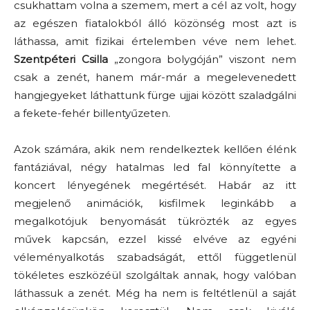
csukhattam volna a szemem, mert a cél az volt, hogy
az egészen fiatalokból álló közönség most azt is
láthassa, amit fizikai értelemben véve nem lehet.
Szentpéteri Csilla
„zongora bolygóján” viszont nem
csak a zenét, hanem már-már a megelevenedett
hangjegyeket láthattunk fürge ujjai között szaladgálni
a fekete-fehér billentyűzeten.
Azok számára, akik nem rendelkeztek kellően élénk
fantáziával, négy hatalmas led fal könnyítette a
koncert lényegének megértését. Habár az itt
megjelenő animációk, kisfilmek leginkább a
megalkotójuk benyomását tükrözték az egyes
művek kapcsán, ezzel kissé elvéve az egyéni
véleményalkotás szabadságát, ettől függetlenül
tökéletes eszközéül szolgáltak annak, hogy valóban
láthassuk a zenét. Még ha nem is feltétlenül a saját