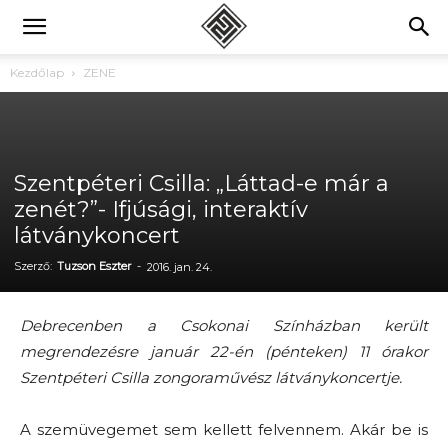
Kezdőlap
ZENE
Szentpéteri Csilla: „Láttad-e már a
zenét?”- Ifjúsági, interaktív
látványkoncert
Szerző:
Tuzson Eszter
-
2016. jan. 24.
Debrecenben a Csokonai Színházban került
megrendezésre január 22-én (pénteken) 11 órakor
Szentpéteri Csilla zongoraművész látványkoncertje.
A szemüvegemet sem kellett felvennem. Akár be is