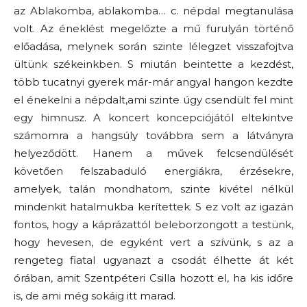
az Ablakomba, ablakomba… c. népdal megtanulása
volt. Az éneklést megelőzte a mű furulyán történő
előadása, melynek során szinte lélegzet visszafojtva
ültünk székeinkben. S miután beintette a kezdést,
több tucatnyi gyerek már-már angyal hangon kezdte
el énekelni a népdalt,ami szinte úgy csendült fel mint
egy himnusz. A koncert koncepciójától eltekintve
számomra a hangsúly továbbra sem a látványra
helyeződött. Hanem a művek felcsendülését
követően felszabaduló energiákra, érzésekre,
amelyek, talán mondhatom, szinte kivétel nélkül
mindenkit hatalmukba kerítettek. S ez volt az igazán
fontos, hogy a káprázattól beleborzongott a testünk,
hogy hevesen, de egyként vert a szívünk, s az a
rengeteg fiatal ugyanazt a csodát élhette át két
órában, amit Szentpéteri Csilla hozott el, ha kis időre
is, de ami még sokáig itt marad.