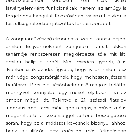
elképzelésünkön keresztül. Nem csak kiváló
látványelemként funkcionáltak, hanem az amúgy is
fergeteges hangulat fokozásában, valamint olykor a
feszültségkeltésben játszottak fontos szerepet.
A zongoraművésznő elmondása szerint, annak idején,
amikor kisgyermekként zongorázni tanult, akkori
tanárnője rendszeresen megkérdezte tőle mit lát,
amikor hallja a zenét. Mint minden gyerek, ő is
ilyenkor csak az időt figyelte, hogy vajon mikor lesz
már vége zongoraórájának, hogy mehessen játszani
barátaival. Persze a későbbiekben ő maga is belátta,
mennyivel könnyebb egy művet eljátszani, ha az
ember mögé lát. Tekintve a 21. századi fiatalok
ingerküszöbét, ami mára igen magas, a művésznő is
megemlítette a közönséggel történő beszélgetése
során, hogy ez a módszer kevésnek bizonyul ahhoz,
hogy az ifjúság egy egészen más felfogásban