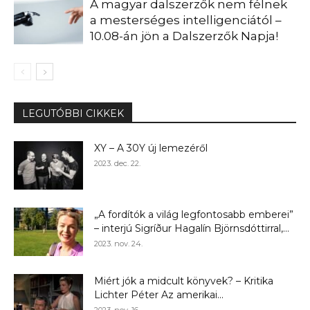
A magyar dalszerzők nem félnek
a mesterséges intelligenciától –
10.08-án jön a Dalszerzők Napja!
LEGUTÓBBI CIKKEK
XY – A 30Y új lemezéről
2023. dec. 22.
„A fordítók a világ legfontosabb emberei”
– interjú Sigríður Hagalín Björnsdóttirral,...
2023. nov. 24.
Miért jók a midcult könyvek? – Kritika
Lichter Péter Az amerikai...