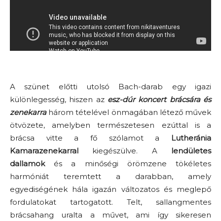
A szünet előtti utolsó Bach-darab egy igazi
különlegesség, hiszen az
esz-dúr koncert brácsára és
zenekarra
három tételével önmagában létező művek
ötvözete, amelyben természetesen ezúttal is a
brácsa vitte a fő szólamot a
Lutheránia
Kamarazenekarral
kiegészülve. A
lendületes
dallamok
és a minőségi örömzene tökéletes
harmóniát teremtett a darabban, amely
egyediségének hála igazán változatos és meglepő
fordulatokat tartogatott. Telt, sallangmentes
brácsahang uralta a művet, ami így sikeresen