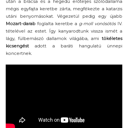
után a brácsa és a hegedű erőteljes szólódallama
mégis egyfajta keretbe zárta, megfékezte a katarzis
utáni benyomásokat. Végezetül pedig egy újabb
Mozart-darab
foglalta keretbe a
g-moll vonósötös
IV.
tételével az estet. Így kanyarodtunk vissza ismét a
lágy, fülbemászó dallamok világába, ami
tökéletes
kicsengést
adott a baráti hangulatú ünnepi
koncertnek.