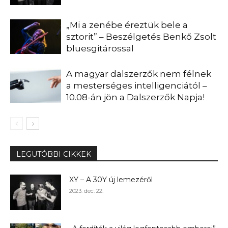
„Mi a zenébe éreztük bele a
sztorit” – Beszélgetés Benkő Zsolt
bluesgitárossal
A magyar dalszerzők nem félnek
a mesterséges intelligenciától –
10.08-án jön a Dalszerzők Napja!
LEGUTÓBBI CIKKEK
XY – A 30Y új lemezéről
2023. dec. 22.