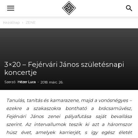
Kezdőlap
ZENE
3×20 – Fejérvári János születésnapi
koncertje
Szerző:
Hézer Luca
-
2018. márc. 26.
Tanulás, tanítás és kamarazene, majd a vonósnégyes –
ezekre a szakaszokra bontható a brácsaművész,
Fejérvári János zenei pályafutása saját bevallása
szerint. Az intervallumok teszik ki azt a háromszor
húsz évet, amelyek karrierjét, s így egész életét