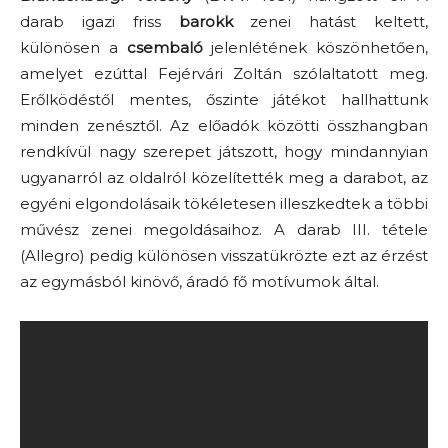
darab igazi friss
barokk
zenei hatást keltett,
különösen a
csembaló
jelenlétének köszönhetően,
amelyet ezúttal Fejérvári Zoltán szólaltatott meg.
Erőlködéstől mentes, őszinte játékot hallhattunk
minden zenésztől. Az előadók közötti összhangban
rendkívül nagy szerepet játszott, hogy mindannyian
ugyanarról az oldalról közelítették meg a darabot, az
egyéni elgondolásaik tökéletesen illeszkedtek a többi
művész zenei megoldásaihoz. A darab III. tétele
(Allegro) pedig különösen visszatükrözte ezt az érzést
az egymásból kinövő, áradó fő motívumok által.