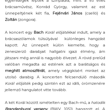
egyéniségek léptek a színpadra, mint a 93 éves
brácsaművész, Konrád György, valamint az est
ünnepeltjének két fia,
Fejérvári János
(cselló) és
Zoltán
(zongora).
A koncert egy
Bach
Korál előjáték
kal indult, amely a
brácsaszólamok túlsúlyával különleges hangzást
kapott. Az ünnepelt külön kiemelte, hogy a
zeneszerző darabjait hallgatni igazi élmény, ám
játszani még annál is nagyobb élvezet. A rövid prelűd
valóban megadta az estének azt a barátságos és
meghitt atmoszférát
, amely végigkísért minket az
utolsó darabig. A koncerten felcsendülő második
Korál előjáték
pedig szintén ezt az idilli, örömzenére
jellemző hangulatot vitte tovább.
A két Korál között ismételten egy Bach-mű, a
hatodik
Brandenburgi verseny
(BWV. 1051) hangzott el. A