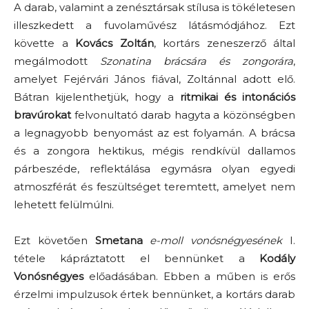
A darab, valamint a zenésztársak stílusa is tökéletesen
illeszkedett a fuvolaművész látásmódjához. Ezt
követte a
Kovács Zoltán
, kortárs zeneszerző által
megálmodott
Szonatina brácsára és zongorára
,
amelyet Fejérvári János fiával, Zoltánnal adott elő.
Bátran kijelenthetjük, hogy a
ritmikai és intonációs
bravúrokat
felvonultató darab hagyta a közönségben
a legnagyobb benyomást az est folyamán. A brácsa
és a zongora hektikus, mégis rendkívül dallamos
párbeszéde, reflektálása egymásra olyan egyedi
atmoszférát és feszültséget teremtett, amelyet nem
lehetett felülmúlni.
Ezt követően
Smetana
e-moll vonósnégyesének
I.
tétele kápráztatott el bennünket a
Kodály
Vonósnégyes
előadásában. Ebben a műben is erős
érzelmi impulzusok értek bennünket, a kortárs darab