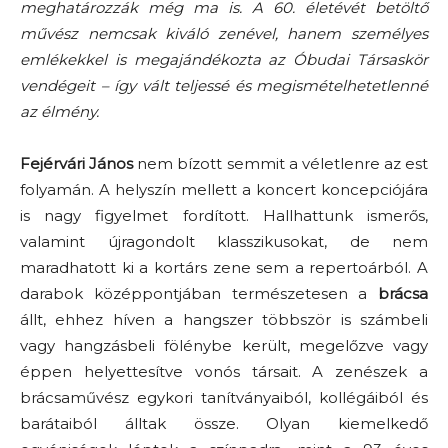
meghatározzák még ma is. A 60. életévét betöltő
művész nemcsak kiváló zenével, hanem személyes
emlékekkel is megajándékozta az Óbudai Társaskör
vendégeit – így vált teljessé és megismételhetetlenné
az élmény.
Fejérvári János
nem bízott semmit a véletlenre az est
folyamán. A helyszín mellett a koncert koncepciójára
is nagy figyelmet fordított. Hallhattunk ismerős,
valamint újragondolt klasszikusokat, de nem
maradhatott ki a kortárs zene sem a repertoárból. A
darabok középpontjában természetesen a
brácsa
állt, ehhez híven a hangszer többször is számbeli
vagy hangzásbeli fölénybe került, megelőzve vagy
éppen helyettesítve vonós társait. A zenészek a
brácsaművész egykori tanítványaiból, kollégáiból és
barátaiból álltak össze. Olyan kiemelkedő