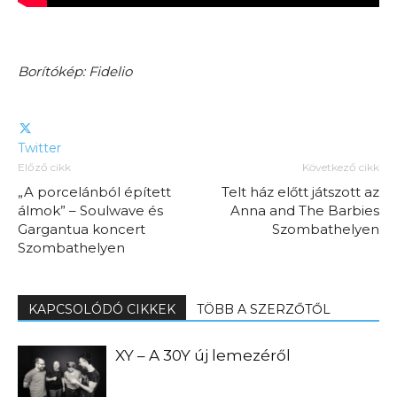
Borítókép: Fidelio
Twitter
Előző cikk
Következő cikk
„A porcelánból épített
Telt ház előtt játszott az
álmok” – Soulwave és
Anna and The Barbies
Gargantua koncert
Szombathelyen
Szombathelyen
KAPCSOLÓDÓ CIKKEK
TÖBB A SZERZŐTŐL
XY – A 30Y új lemezéről