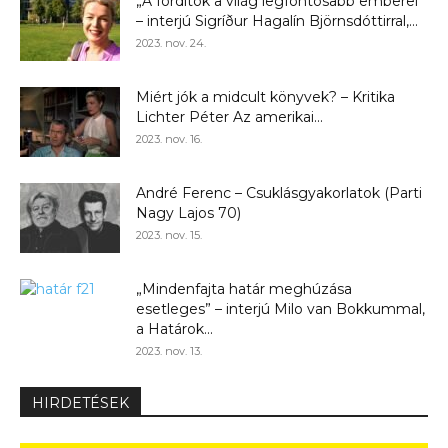
„A fordítók a világ legfontosabb emberei”
– interjú Sigríður Hagalín Björnsdóttirral,...
2023. nov. 24.
Miért jók a midcult könyvek? – Kritika
Lichter Péter Az amerikai...
2023. nov. 16.
André Ferenc – Csuklásgyakorlatok (Parti
Nagy Lajos 70)
2023. nov. 15.
„Mindenfajta határ meghúzása
esetleges” – interjú Milo van Bokkummal,
a Határok...
2023. nov. 13.
HIRDETÉSEK