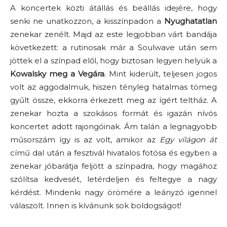
A koncertek közti átállás és beállás idejére, hogy
senki ne unatkozzon, a kisszínpadon a
Nyughatatlan
zenekar zenélt. Majd az este legjobban várt bandája
következett: a rutinosak már a Soulwave után sem
jöttek el a színpad elől, hogy biztosan legyen helyük a
Kowalsky meg a Vegára
. Mint kiderült, teljesen jogos
volt az aggodalmuk, hiszen tényleg hatalmas tömeg
gyűlt össze, ekkorra érkezett meg az ígért teltház. A
zenekar hozta a szokásos formát és igazán nívós
koncertet adott rajongóinak. Ám talán a legnagyobb
műsorszám így is az volt, amikor az
Egy világon át
című dal után a fesztivál hivatalos fotósa és egyben a
zenekar jóbarátja feljött a színpadra, hogy magához
szólítsa kedvesét, letérdeljen és feltegye a nagy
kérdést. Mindenki nagy örömére a leányzó igennel
válaszolt. Innen is kívánunk sok boldogságot!