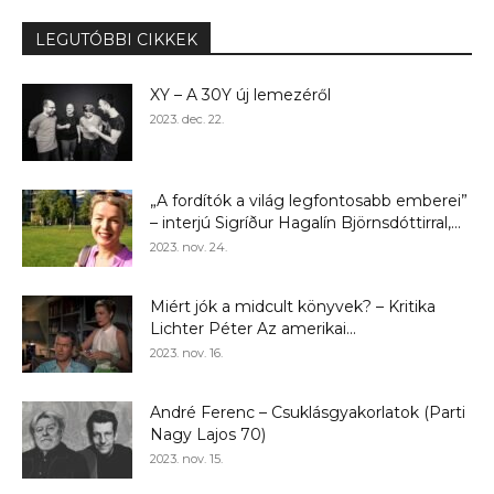
LEGUTÓBBI CIKKEK
XY – A 30Y új lemezéről
2023. dec. 22.
„A fordítók a világ legfontosabb emberei”
– interjú Sigríður Hagalín Björnsdóttirral,...
2023. nov. 24.
Miért jók a midcult könyvek? – Kritika
Lichter Péter Az amerikai...
2023. nov. 16.
André Ferenc – Csuklásgyakorlatok (Parti
Nagy Lajos 70)
2023. nov. 15.