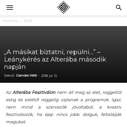
Kezdőlap
ZENE
„A másikat biztatni, repülni…” –
Leánykérés az Alterába második
napján
Szerző:
Csendes Máté
-
2018. júl. 12.
Az
Alterába Fesztiválon
nem áll meg az élet, reggeltől
estig és estétől reggelig zajlanak a programok. Igaz,
nem mind a szervezők jóvoltából, a kreatív
fesztiválozók, ha épp nincs jobb dolguk, feltalálják
magukat.