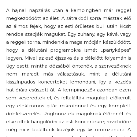
A hajnali napzárás után a kempingben már reggel
megkezdődött az élet. A sátrakból sorra másztak elő
az álmos fejek, hogy az esti őrületes buli után kicsit
rendbe szedjék magukat. Egy zuhany, egy kávé, vagy
a reggeli torna, mindenki a maga módján készülődött,
hogy a délutáni programokra ismét „partyképes”
legyen. Mivel az eső éjszaka és a délelőtt folyamán is
úgy esett, mintha dézsából öntenék, a szervezőknek
nem maradt más választásuk, mint a délutáni
kisszínpados koncerteket lemondani, így a kezdés
hat órára csúszott át. A kempingezők azonban ezen
sem keseredtek el, és feltalálták magukat: előkerült
egy elektromos gitár mikrofonnal és egy komplett
dobfelszerelés. Rögtönöztek maguknak élőzenét és
elkezdtek hangolódni az esti koncertekre; rövid időre
még mi is beálltunk közéjük egy kis örömzenére. A