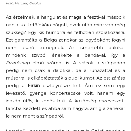
Fotó: Herczeg Orsolya
Az érzelmek, a hangulat és maga a fesztivál második
napja is a tetőfokára hágott, ezek után mire van még
szükség? Egy kis humorra és felhőtlen szórakozásra.
Ezt garantálta a
Belga
zenekar az egyébként fogyni
nem akaró tömegnek. Az ismertebb dalokat
mindenki szívből énekelte a bandával, így a
Fizetésnap
című számot is. A srácok a színpadon
pedig nem csak a dalokkal, de a ruházattal és a
műsorral is elkápráztatták a publikumot. Az est zárása
pedig a
Firkin
osztályrésze lett. Ám ez sem egy
levezető, gyenge koncertecske volt, hanem egy
igazán ütős, ír zenés buli. A közönség eszeveszett
táncba kezdett és abba sem hagyta, amíg a zenekar
le nem ment a színpadról.