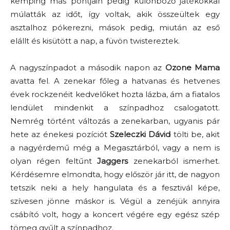
kemping más pontjain pedig különböző játékokkal
múlatták az időt, így voltak, akik összeültek egy
asztalhoz pókerezni, mások pedig, miután az eső
elállt és kisütött a nap, a füvön twistereztek.
A nagyszínpadot a második napon az
Ozone Mama
avatta fel. A zenekar főleg a hatvanas és hetvenes
évek rockzenéit kedvelőket hozta lázba, ám a fiatalos
lendület mindenkit a színpadhoz csalogatott.
Nemrég történt változás a zenekarban, ugyanis pár
hete az énekesi pozíciót
Szeleczki Dávid
tölti be, akit
a nagyérdemű még a Megasztárból, vagy a nem is
olyan régen feltűnt
Jaggers
zenekarból ismerhet.
Kérdésemre elmondta, hogy először jár itt, de nagyon
tetszik neki a hely hangulata és a fesztivál képe,
szívesen jönne máskor is. Végül a zenéjük annyira
csábító volt, hogy a koncert végére egy egész szép
tömeg gyűlt a színpadhoz.