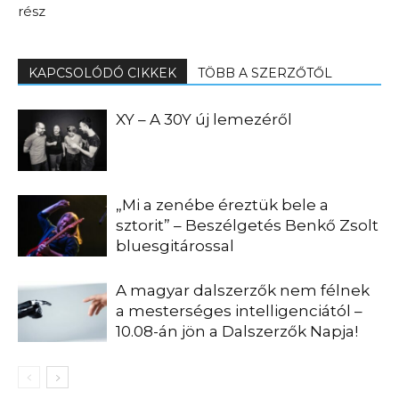
rész
KAPCSOLÓDÓ CIKKEK
TÖBB A SZERZŐTŐL
XY – A 30Y új lemezéről
„Mi a zenébe éreztük bele a
sztorit” – Beszélgetés Benkő Zsolt
bluesgitárossal
A magyar dalszerzők nem félnek
a mesterséges intelligenciától –
10.08-án jön a Dalszerzők Napja!