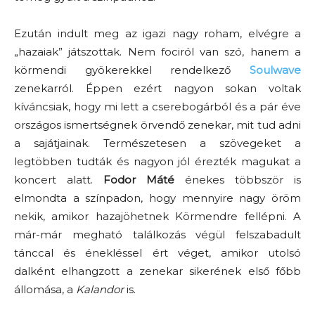
Ezután indult meg az igazi nagy roham, elvégre a
„hazaiak” játszottak. Nem fociról van szó, hanem a
körmendi gyökerekkel rendelkező
Soulwave
zenekarról. Éppen ezért nagyon sokan voltak
kíváncsiak, hogy mi lett a cserebogárból és a pár éve
országos ismertségnek örvendő zenekar, mit tud adni
a sajátjainak. Természetesen a szövegeket a
legtöbben tudták és nagyon jól érezték magukat a
koncert alatt.
Fodor Máté
énekes többször is
elmondta a színpadon, hogy mennyire nagy öröm
nekik, amikor hazajöhetnek Körmendre fellépni. A
már-már megható találkozás végül felszabadult
tánccal és énekléssel ért véget, amikor utolsó
dalként elhangzott a zenekar sikerének első főbb
állomása, a
Kalandor
is.