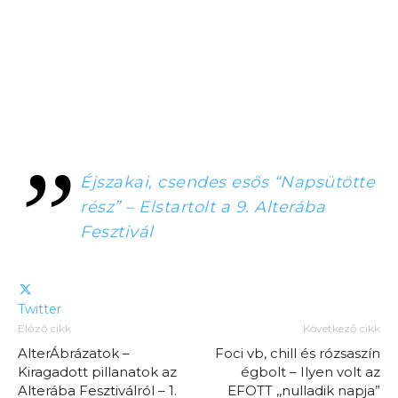
Éjszakai, csendes esős “Napsütötte
rész” – Elstartolt a 9. Alterába
Fesztivál
Twitter
Előző cikk
Következő cikk
AlterÁbrázatok –
Foci vb, chill és rózsaszín
Kiragadott pillanatok az
égbolt – Ilyen volt az
Alterába Fesztiválról – 1.
EFOTT ,,nulladik napja”