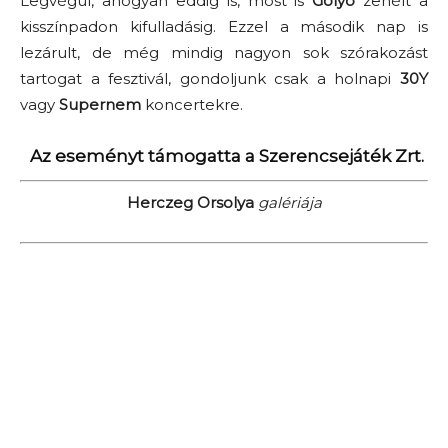
Legvégül, ahogyan eddig is, most is
Golyó
zenélt a
kisszínpadon kifulladásig. Ezzel a második nap is
lezárult, de még mindig nagyon sok szórakozást
tartogat a fesztivál, gondoljunk csak a holnapi
30Y
vagy
Supernem
koncertekre.
Az eseményt támogatta a Szerencsejáték Zrt.
Herczeg Orsolya
galériája