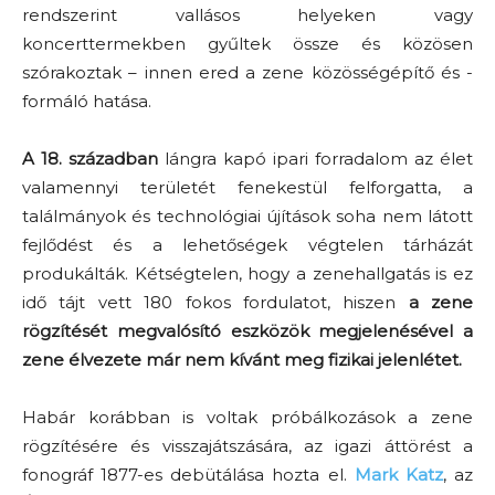
rendszerint vallásos helyeken vagy
koncerttermekben gyűltek össze és közösen
szórakoztak – innen ered a zene közösségépítő és -
formáló hatása.
A 18. században
lángra kapó ipari forradalom az élet
valamennyi területét fenekestül felforgatta, a
találmányok és technológiai újítások soha nem látott
fejlődést és a lehetőségek végtelen tárházát
produkálták. Kétségtelen, hogy a zenehallgatás is ez
idő tájt vett 180 fokos fordulatot, hiszen
a zene
rögzítését megvalósító eszközök megjelenésével a
zene élvezete már nem kívánt meg fizikai jelenlétet.
Habár korábban is voltak próbálkozások a zene
rögzítésére és visszajátszására, az igazi áttörést a
fonográf 1877-es debütálása hozta el.
Mark Katz
, az