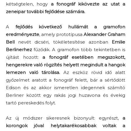
kétségtelen, hogy
a fonográf kikövezte az utat a
zeneipar további fejlődése számára.
A
fejlődés következő hullámát a gramofon
eredményezte
, amely prototípusa
Alexander Graham
Bell
nevét dicséri, tökéletesítése azonban
Emilie
Berlinerhez
fűződik. A gramofon több tekintetben is
újítást hozott:
a fonográf esetében megszokott,
hengerekre való rögzítés helyett megindult a hangok
lemezen való tárolása.
Az eszköz rövid idő alatt
győzelmet aratott a fonográf felett, bár a sértődött
Edison és az akkor ismeretlen idegennek számító
Berliner között egy rakás jogi huzavona és évekig
tartó pereskedés folyt.
Az új módszer sikeresnek bizonyult: egyrészt,
a
korongok jóval helytakarékosabbak voltak a