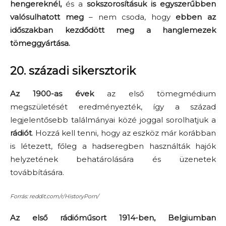
hengereknél,
és a
sokszorosításuk is egyszerűbben
valósulhatott meg
– nem csoda, hogy
ebben az
időszakban kezdődött meg a hanglemezek
tömeggyártása.
20. századi sikersztorik
Az 1900-as évek
az első tömegmédium
megszületését eredményezték, így a század
legjelentősebb találmányai közé joggal sorolhatjuk a
rádiót
. Hozzá kell tenni, hogy az eszköz már korábban
is létezett, főleg a hadseregben használták hajók
helyzetének behatárolására és üzenetek
továbbítására.
Forrás: reddit.com/r/HistoryPorn/
Az első rádióműsort 1914-ben, Belgiumban