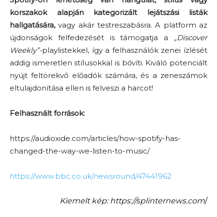
korszakok alapján kategorizált lejátszási listák
hallgatására,
vagy akár testreszabásra. A platform az
újdonságok felfedezését is támogatja a
„Discover
Weekly”-
playlistekkel, így a felhasználók zenei ízlését
addig ismeretlen stílusokkal is bővíti. Kiváló potenciált
nyújt feltörekvő előadók számára, és a zeneszámok
eltulajdonítása ellen is felveszi a harcot!
Felhasznált források:
https://audioxide.com/articles/how-spotify-has-
changed-the-way-we-listen-to-music/
https://www.bbc.co.uk/newsround/47441962
Kiemelt kép: https://splinternews.com
/