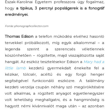
Észak-Karolinai Egyetem professzora úgy fogalmaz,
hogy
a tipikus, 3 percnyi popslágerek is a fonográf
eredményei.
Forrás: phonographcollector.com
Thomas Edison
a telefon működési elvéhez hasonló
tervekkel próbálkozott, míg egyik alkalommal – a
legenda szerint a szerencsés véletlennek
köszönhetően – rögzítette, majd visszajátszotta saját
hangját. Az eszköz tesztelésekor Edison a
Mary had a
little lamb
kezdetű gyermekdalt énekelte fel a
kézikar, tölcsér, acéltű és egy forgó henger
segítségével funkcionáló eszközre. A találmány
kezdeti verziója csupán néhány szó megörökítésére
volt alkalmas, a rögzített anyagot egyetlenegyszer
volt lehetőség meghallgatni, és a hangminőség is
hagyott némi kívánnivalót maga után – az azonban