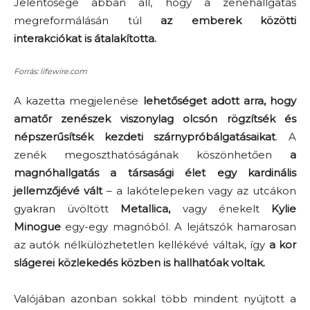
Jelentősége abban áll, hogy a zenehallgatás
megreformálásán túl
az emberek közötti
interakciókat is átalakította.
Forrás: lifewire.com
A kazetta megjelenése
lehetőséget adott arra, hogy
amatőr zenészek viszonylag olcsón rögzítsék és
népszerűsítsék kezdeti szárnypróbálgatásaikat
. A
zenék megoszthatóságának köszönhetően
a
magnóhallgatás a társasági élet egy kardinális
jellemzőjévé vált
– a lakótelepeken vagy az utcákon
gyakran üvöltött
Metallica,
vagy énekelt
Kylie
Minogue
egy-egy magnóból. A lejátszók hamarosan
az autók nélkülözhetetlen kellékévé váltak, így
a kor
slágerei közlekedés közben is hallhatóak voltak.
Valójában azonban sokkal több mindent nyújtott a