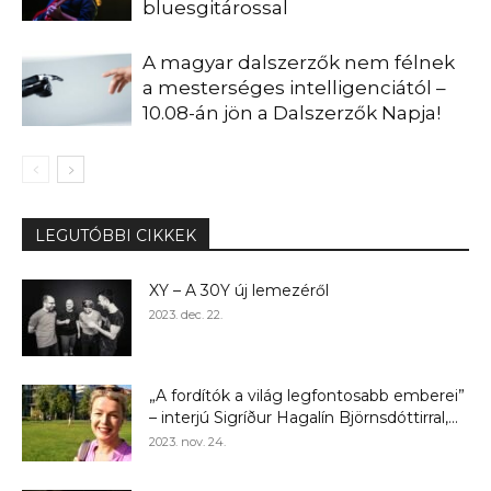
bluesgitárossal
A magyar dalszerzők nem félnek
a mesterséges intelligenciától –
10.08-án jön a Dalszerzők Napja!
LEGUTÓBBI CIKKEK
XY – A 30Y új lemezéről
2023. dec. 22.
„A fordítók a világ legfontosabb emberei”
– interjú Sigríður Hagalín Björnsdóttirral,...
2023. nov. 24.