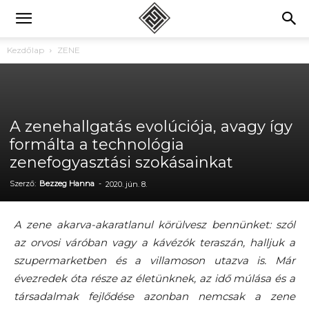
Kezdőlap
ZENE
A zenehallgatás evolúciója, avagy így
formálta a technológia
zenefogyasztási szokásainkat
Szerző:
Bezzeg Hanna
-
2020. jún. 8.
A zene akarva-akaratlanul körülvesz bennünket: szól
az orvosi váróban vagy a kávézók teraszán, halljuk a
szupermarketben és a villamoson utazva is. Már
évezredek óta része az életünknek, az idő múlása és a
társadalmak fejlődése azonban nemcsak a zene