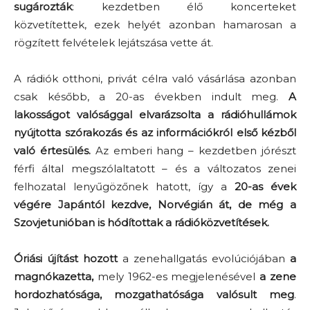
sugározták
: kezdetben élő koncerteket
közvetítettek, ezek helyét azonban hamarosan a
rögzített felvételek lejátszása vette át.
A rádiók otthoni, privát célra való vásárlása azonban
csak később, a 20-as években indult meg.
A
lakosságot valósággal elvarázsolta a rádióhullámok
nyújtotta szórakozás és az információkról első kézből
való értesülés.
Az emberi hang – kezdetben jórészt
férfi által megszólaltatott – és a változatos zenei
felhozatal lenyűgözőnek hatott, így a
20-as évek
végére Japántól kezdve, Norvégián át, de még a
Szovjetunióban is hódítottak a rádióközvetítések.
Óriási újítást hozott
a zenehallgatás evolúciójában
a
magnókazetta,
mely 1962-es megjelenésével
a zene
hordozhatósága, mozgathatósága valósult meg
.