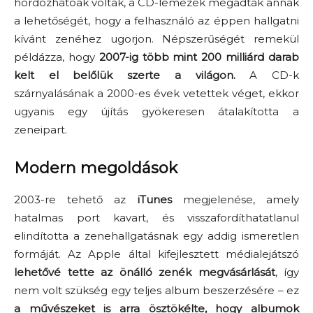
hordozhatóak voltak, a CD-lemezek megadták annak
a lehetőségét, hogy a felhasználó az éppen hallgatni
kívánt zenéhez ugorjon. Népszerűségét remekül
példázza, hogy
2007-ig több mint 200 milliárd darab
kelt el belőlük szerte a világon.
A CD-k
szárnyalásának a 2000-es évek vetettek véget, ekkor
ugyanis egy újítás gyökeresen átalakította a
zeneipart.
Modern megoldások
2003-re tehető az
iTunes
megjelenése, amely
hatalmas port kavart, és visszafordíthatatlanul
elindította a zenehallgatásnak egy addig ismeretlen
formáját. Az Apple által kifejlesztett médialejátszó
lehetővé tette az önálló zenék megvásárlását
, így
nem volt szükség egy teljes album beszerzésére – ez
a művészeket is arra ösztökélte, hogy albumok