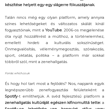
készítése helyett egy-egy slágerre fókuszáljanak.
Talán nincs még egy olyan platform, amely annyira
színes lehetőségeket és változatos skálát kínál
fogyasztóinak, mint a
YouTube
. 2006-os megjelenése
óta nyújt hozzáférést a múlthoz, a történelemhez,
emellett hirdeti a kulturális sokszínűséget.
Önmegvalósítás, véleménymegosztás, szórakozás,
sport, oktatás, politika – a platform már sokkal
többről szól, mint a zenehallgatás.
Forrás: which.co.uk
És hogy hol tart most a fejlődés? Nos, napjaink egyik
legnépszerűbb zenefogyasztási felületeként a
Spotify
-t említhetjük. A svéd fejlesztésű platform a
zenehallgatás kultúráját egészen kifinomulttá tette:
a
Spotify-on lehetőség van hangulat, stílus vagy