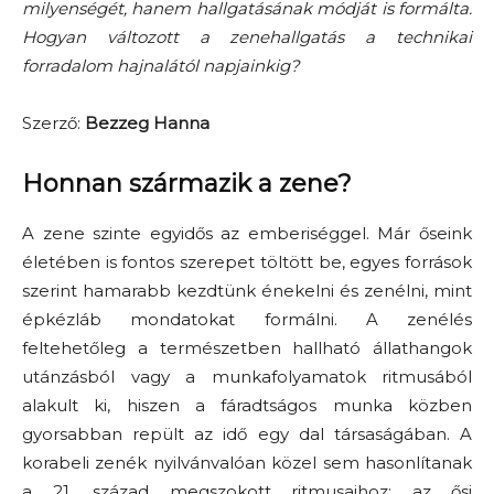
milyenségét, hanem hallgatásának módját is formálta.
Hogyan változott a zenehallgatás a technikai
forradalom hajnalától napjainkig?
Szerző:
Bezzeg Hanna
Honnan származik a zene?
A zene szinte egyidős az emberiséggel. Már őseink
életében is fontos szerepet töltött be, egyes források
szerint hamarabb kezdtünk énekelni és zenélni, mint
épkézláb mondatokat formálni. A zenélés
feltehetőleg a természetben hallható állathangok
utánzásból vagy a munkafolyamatok ritmusából
alakult ki, hiszen a fáradtságos munka közben
gyorsabban repült az idő egy dal társaságában. A
korabeli zenék nyilvánvalóan közel sem hasonlítanak
a 21. század megszokott ritmusaihoz: az ősi