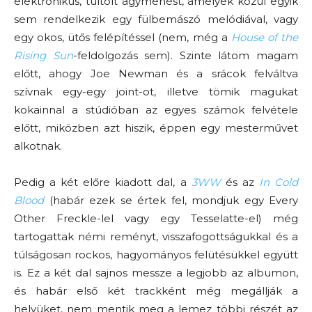
elektronikus, túltolt agymenést, amelyek közül egyik
sem rendelkezik egy fülbemászó melódiával, vagy
egy okos, ütős felépítéssel (nem, még a
House of the
Rising Sun
-feldolgozás sem). Szinte látom magam
előtt, ahogy Joe Newman és a srácok felváltva
szívnak egy-egy joint-ot, illetve tömik magukat
kokainnal a stúdióban az egyes számok felvétele
előtt, miközben azt hiszik, éppen egy mesterművet
alkotnak.
Pedig a két előre kiadott dal, a
3WW
és az
In Cold
Blood
(habár ezek se értek fel, mondjuk egy Every
Other Freckle-lel vagy egy Tesselatte-el) még
tartogattak némi reményt, visszafogottságukkal és a
túlságosan rockos, hagyományos felütésükkel együtt
is. Ez a két dal sajnos messze a legjobb az albumon,
és habár első két trackként még megállják a
helyüket, nem mentik meg a lemez többi részét az