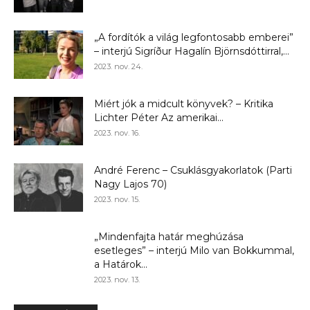
„A fordítók a világ legfontosabb emberei”
– interjú Sigríður Hagalín Björnsdóttirral,...
2023. nov. 24.
Miért jók a midcult könyvek? – Kritika
Lichter Péter Az amerikai...
2023. nov. 16.
André Ferenc – Csuklásgyakorlatok (Parti
Nagy Lajos 70)
2023. nov. 15.
„Mindenfajta határ meghúzása
esetleges” – interjú Milo van Bokkummal,
a Határok...
2023. nov. 13.