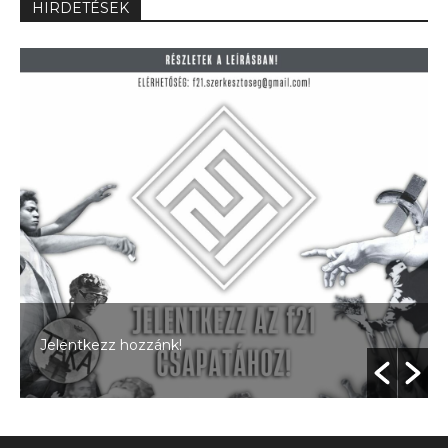
HIRDETÉSEK
Jelentkezz hozzánk!