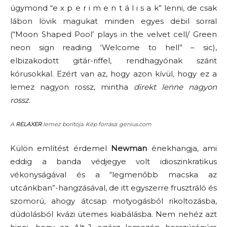
úgymond “e x p e r i m e n t á l i s a k” lenni, de csak
lábon lövik magukat minden egyes debil sorral
(“Moon Shaped Pool’ plays in the velvet cell/ Green
neon sign reading ‘Welcome to hell” – sic),
elbizakodott gitár-riffel, rendhagyónak szánt
kórusokkal. Ezért van az, hogy azon kívül, hogy ez a
lemez nagyon rossz, mintha
direkt lenne nagyon
rossz
.
A
RELAXER
lemez borítója. Kép forrása: genius.com
Külön említést érdemel
Newman
énekhangja, ami
eddig a banda védjegye volt idioszinkratikus
vékonyságával és a “legmenőbb macska az
utcánkban”-hangzásával, de itt egyszerre frusztráló és
szomorú, ahogy átcsap motyogásból rikoltozásba,
dúdolásból kvázi ütemes kiabálásba. Nem nehéz azt