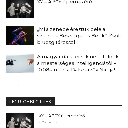
XY – A 30Y új lemezéről
„Mi a zenébe éreztük bele a
sztorit” – Beszélgetés Benkő Zsolt
bluesgitárossal
A magyar dalszerzők nem félnek
a mesterséges intelligenciától –
10.08-án jön a Dalszerzők Napja!
LEGUTÓBBI CIKKEK
XY – A 30Y új lemezéről
2023. dec. 22.