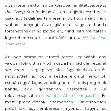
olyan förtelmektől, mint a korábban említett
House of
the Rising Sun
feldolgozás, ami legjobb esetben is
csak egy fájdalmas tanmese arról, hogy miért nem
szabad benyugtatózva gitározni, vagy a banda
történetének mind szövegileg, mind instrumentálisan
leginkoherensebb atrocitásától, ami a
Hit Me Like
That Snare
.
Az ilyen számokon érhető tetten leginkább, ami
valóban folyik itt: az Alt-J most, a harmadik lemezénél
szenvedett ki véglegesen. Most fogytak el ötletek, és
most jöttek rá, hogy a kezdőenergiájuk nélkül ők
csupán egy átlagos, zeneileg nem túl erős prog-rock
banda, akik gyorsabban vesztették el a
relevanciájukat,
mint Barabás Attila a Megasztárt
. És
most próbálkoznak. Szenvednek. Kínkeservesen
próbálnak úgy emberesen nyomot hagyni, és