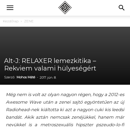
Kezdőlap
ZENE
Alt-J: RELAXER lemezkitika –
Rekviem valami hülyeségért
Szerző:
Mohos Máté
-
2017. jún. 8.
Még nem is volt az olyan nagyon régen, hogy a 2012-es
Awesome Wave után a zenei sajtó egyöntetűen az új
Radiohead-nek kiáltotta ki azt a nagyon cuki kis leedsi
bandát. Akik aztán nemcsak zenéjükkel, hanem már
nevükkel is a metroszexuális hipszter pszeudo-lo-fi