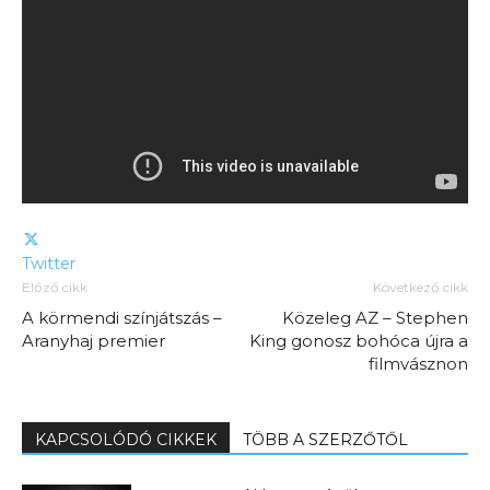
Twitter
Előző cikk
Következő cikk
A körmendi színjátszás –
Közeleg AZ – Stephen
Aranyhaj premier
King gonosz bohóca újra a
filmvásznon
KAPCSOLÓDÓ CIKKEK
TÖBB A SZERZŐTŐL