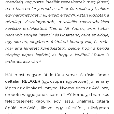
menőség vegytiszta ideálját testesítették meg (érted,
ha a Mac-en lenyomod az alt-ot és mellé a j-t, akkor
egy háromszöget ír ki, érted, érted?!). Aztán kidobták a
némileg visszafogottabb, muzikális maszturbálásra
kevésbé emlékeztető This Is All Yours-t, ami, habár
nem volt annyira intenzív és kicsattanó, mint az elődje,
egy okosan, elegánsan felépített korong volt, és már-
már arra lehetett következtetni belőle, hogy a banda
tényleg képes fejlődni, és hogy a jövőbeli LP-kre is
érdemes lesz várni.
Hát most nagyon át lettünk verve. A rövid, ámde
céltalan
RELAXER
(így, csupa nagybetűvel) jó néhány
lépés az ellenkező irányba. Nyoma sincs az AW laza,
eredeti swaggerjének, sem a TIAY komoly, dinamikus
felépítésének: kapunk egy lassú, unalmas, gitárra
épülő melódiát, illetve egy túlzsúfolt, túlságosan