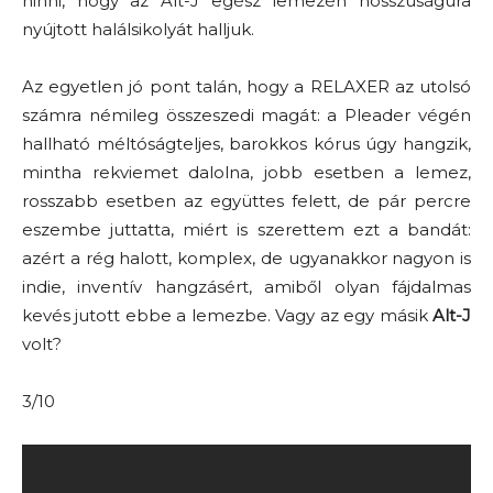
hinni, hogy az Alt-J egész lemezén hosszúságúra
nyújtott halálsikolyát halljuk.
Az egyetlen jó pont talán, hogy a RELAXER az utolsó
számra némileg összeszedi magát: a Pleader végén
hallható méltóságteljes, barokkos kórus úgy hangzik,
mintha rekviemet dalolna, jobb esetben a lemez,
rosszabb esetben az együttes felett, de pár percre
eszembe juttatta, miért is szerettem ezt a bandát:
azért a rég halott, komplex, de ugyanakkor nagyon is
indie, inventív hangzásért, amiből olyan fájdalmas
kevés jutott ebbe a lemezbe. Vagy az egy másik
Alt-J
volt?
3/10