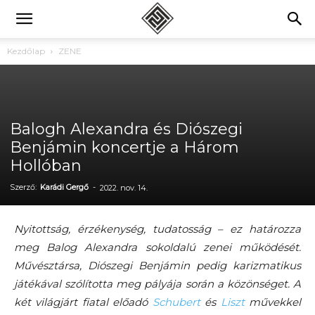
Kezdőlap
ZENE
Balogh Alexandra és Diószegi
Benjámin koncertje a Három
Hollóban
Szerző:
Karádi Gergő
-
2022. nov. 14.
Nyitottság, érzékenység, tudatosság – ez határozza
meg Balog Alexandra sokoldalú zenei működését.
Művésztársa, Diószegi Benjámin pedig karizmatikus
játékával szólította meg pályája során a közönséget. A
két világjárt fiatal előadó
Schubert
és
Liszt
művekkel