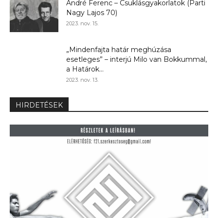
André Ferenc – Csuklásgyakorlatok (Parti
Nagy Lajos 70)
2023. nov. 15.
„Mindenfajta határ meghúzása
esetleges” – interjú Milo van Bokkummal,
a Határok...
2023. nov. 13.
HIRDETÉSEK