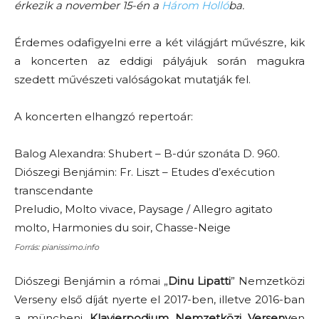
érkezik a november 15-én a
Három Holló
ba.
Érdemes odafigyelni erre a két világjárt művészre, kik
a koncerten az eddigi pályájuk során magukra
szedett művészeti valóságokat mutatják fel.
A koncerten elhangzó repertoár:
Balog Alexandra: Shubert – B-dúr szonáta D. 960.
Diószegi Benjámin: Fr. Liszt – Etudes d’exécution
transcendante
Preludio, Molto vivace, Paysage / Allegro agitato
molto, Harmonies du soir, Chasse-Neige
Forrás: pianissimo.info
Diószegi Benjámin a római „
Dinu Lipatti
” Nemzetközi
Verseny első díját nyerte el 2017-ben, illetve 2016-ban
a müncheni
Klavierpodium Nemzetközi Verseny
en