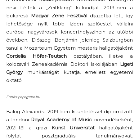
neki ítélték a „Zeitklang” különdíjat. 2019-ben a
bukaresti
Magyar Zene Fesztivál
díjazottja lett, így
lehetősége nyílt több ízben szólóestet vállalni
európai nagyvárosok koncerthelyszínein az utóbbi
években. Diószegi Benjámin jelenleg Salzburgban
tanul a Mozarteum Egyetem mesteris hallgatójaként
Cordelia Höfer-Teutsch
osztályában, illetve a
kolozsvári Zeneakadémia Doktori Iskolájában
Ligeti
György
munkásságát kutatja, emellett egyetemi
oktató.
Forrás: papageno.hu
Balog Alexandra 2019-ben kitüntetéssel diplomázott
a londoni
Royal Academy of Music
növendékeként,
2021-től a grazi
Kunst Universität
hallgatójaként
folytat posztgraduális tanulmányokat.