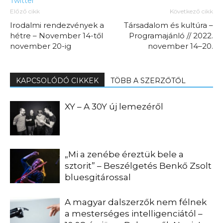
Twitter
Előző cikk
Következő cikk
Irodalmi rendezvények a
Társadalom és kultúra –
hétre – November 14-től
Programajánló // 2022.
november 20-ig
november 14–20.
KAPCSOLÓDÓ CIKKEK
TÖBB A SZERZŐTŐL
XY – A 30Y új lemezéről
„Mi a zenébe éreztük bele a
sztorit” – Beszélgetés Benkő Zsolt
bluesgitárossal
A magyar dalszerzők nem félnek
a mesterséges intelligenciától –