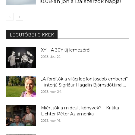
10.08-án jön a Dalszerzők Napja!
LEGUTÓBBI CIKKEK
XY – A 30Y új lemezéről
2023. dec. 22.
„A fordítók a világ legfontosabb emberei”
– interjú Sigríður Hagalín Björnsdóttirral,...
2023. nov. 24.
Miért jók a midcult könyvek? – Kritika
Lichter Péter Az amerikai...
2023. nov. 16.