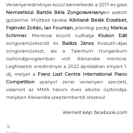
Versenyeredményei közül kiemelkedik a 2017-es grazi
Nemzetközi Bartók Béla Zongoraverseny
en aratott
győzelme. Múltbeli tanárai
Kőrösiné Belák Erzsébet,
Fejérvári Zoltán, Ian Fountain
, jelenlegi pedig
Markus
Schirmer
. Mentorai között tudhatja
Klukon Edit
zongoraművésznőt és
Balázs János
Kossuth-díjas
zongoraművészt, aki a Talentum Hungarikum
ösztöndíjprogramban volt Alexandra mentora.
Legfrissebb eredményei a 2022 áprilisában elnyert 1.
díj, melyet a
Franz Liszt Centre International Piano
Competition
spanyol zenei versenyen szerzett,
valamint az MMA három éves alkotói ösztöndíja,
melyben Alexandra szeptembertől részesül.
Kiemelt kép: facebook.com