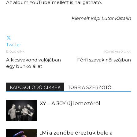
Az album YouTube mellett is hallgatható.
Kiemelt kép: Lutor Katalin
Twitter
Előző cikk
Következő cikk
A kicsivakond valójában
Férfi szavak női szájban
egy bunkó állat
KAPCSOLÓDÓ CIKKEK
TÖBB A SZERZŐTŐL
XY – A 30Y új lemezéről
„Mi a zenébe éreztük bele a