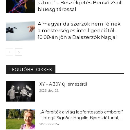
sztorit” – Beszélgetés Benkő Zsolt
bluesgitárossal
A magyar dalszerzők nem félnek
a mesterséges intelligenciától –
10.08-án jön a Dalszerzők Napja!
LEGUTÓBBI CIKKEK
XY – A 30Y új lemezéről
2023. dec. 22.
„A fordítók a világ legfontosabb emberei”
– interjú Sigríður Hagalín Björnsdóttirral,...
2023. nov. 24.