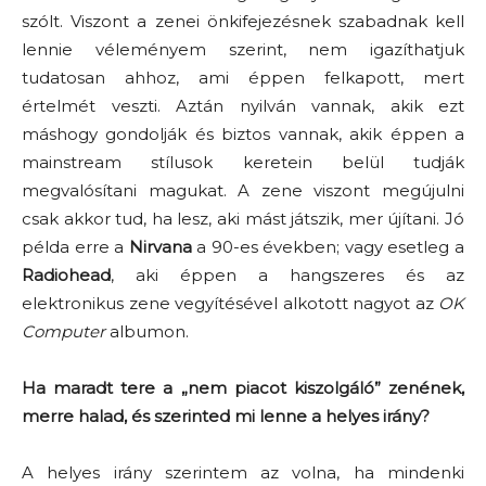
szólt. Viszont a zenei önkifejezésnek szabadnak kell
lennie véleményem szerint, nem igazíthatjuk
tudatosan ahhoz, ami éppen felkapott, mert
értelmét veszti. Aztán nyilván vannak, akik ezt
máshogy gondolják és biztos vannak, akik éppen a
mainstream stílusok keretein belül tudják
megvalósítani magukat. A zene viszont megújulni
csak akkor tud, ha lesz, aki mást játszik, mer újítani. Jó
példa erre a
Nirvana
a 90-es években; vagy esetleg a
Radiohead
, aki éppen a hangszeres és az
elektronikus zene vegyítésével alkotott nagyot az
OK
Computer
albumon.
Ha maradt tere a „nem piacot kiszolgáló” zenének,
merre halad, és szerinted mi lenne a helyes irány?
A helyes irány szerintem az volna, ha mindenki