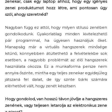
zenekar, csak egy laptop ahhoz, hogy egy igényes
zenei produktumot hozz létre, ami pontosan úgy
szól, ahogy szeretnéd?
Nagyban függ ez attól, hogy milyen stílusú zenében
gondolkodunk. Gyakorlatilag minden kivitelezhető
pár programmal, ha ügyesen használjuk őket.
Manapság már a virtuális hangszerek minősége
kitűnő, könnyebben átültethető a felvételekbe sok
esetben, a nagyobb problémát az élő hangszerek
használata okozza. Ez a munkaforma persze nem
annyira őszinte, mintha egy teljes zenekar egyidejűleg
játszaná fel dalait, de így szinte bárki számára
elérhetővé vált, hogy zenét készítsen.
Hogy gondolod, van hosszú távon jövője a hangszeres
zenének, vagy teljesen letarolja az elektronikus zene
a piacot?