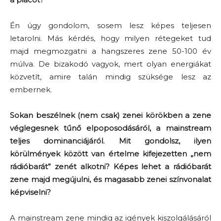
Én úgy gondolom, sosem lesz képes teljesen
letarolni. Más kérdés, hogy milyen rétegeket tud
majd megmozgatni a hangszeres zene 50-100 év
múlva. De bizakodó vagyok, mert olyan energiákat
közvetít, amire talán mindig szüksége lesz az
embernek.
Sokan beszélnek (nem csak) zenei körökben a zene
véglegesnek tűnő elpoposodásáról, a mainstream
teljes dominanciájáról. Mit gondolsz, ilyen
körülmények között van értelme kifejezetten „nem
rádióbarát” zenét alkotni? Képes lehet a rádióbarát
zene majd megújulni, és magasabb zenei színvonalat
képviselni?
A mainstream zene mindig az igények kiszolgálásáról