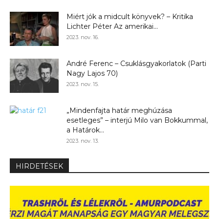
Miért jók a midcult könyvek? – Kritika
Lichter Péter Az amerikai...
2023. nov. 16.
André Ferenc – Csuklásgyakorlatok (Parti
Nagy Lajos 70)
2023. nov. 15.
„Mindenfajta határ meghúzása
esetleges” – interjú Milo van Bokkummal,
a Határok...
2023. nov. 13.
HIRDETÉSEK