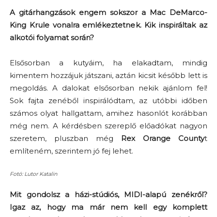
A gitárhangzások engem sokszor a Mac DeMarco-
King Krule vonalra emlékeztetnek. Kik inspiráltak az
alkotói folyamat során?
Elsősorban a kutyáim, ha elakadtam, mindig
kimentem hozzájuk játszani, aztán kicsit később lett is
megoldás. A dalokat elsősorban nekik ajánlom fel!
Sok fajta zenéből inspirálódtam, az utóbbi időben
számos olyat hallgattam, amihez hasonlót korábban
még nem. A kérdésben szereplő előadókat nagyon
szeretem, pluszban még
Rex Orange County
t
említeném, szerintem jó fej lehet.
Fotó: Lutor Katalin
Mit gondolsz a házi-stúdiós, MIDI-alapú zenékről?
Igaz az, hogy ma már nem kell egy komplett