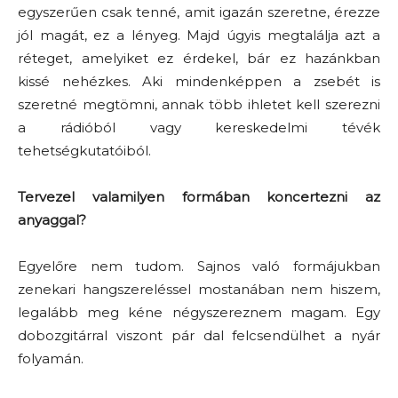
egyszerűen csak tenné, amit igazán szeretne, érezze
jól magát, ez a lényeg. Majd úgyis megtalálja azt a
réteget, amelyiket ez érdekel, bár ez hazánkban
kissé nehézkes. Aki mindenképpen a zsebét is
szeretné megtömni, annak több ihletet kell szerezni
a rádióból vagy kereskedelmi tévék
tehetségkutatóiból.
Tervezel valamilyen formában koncertezni az
anyaggal?
Egyelőre nem tudom. Sajnos való formájukban
zenekari hangszereléssel mostanában nem hiszem,
legalább meg kéne négyszereznem magam. Egy
dobozgitárral viszont pár dal felcsendülhet a nyár
folyamán.