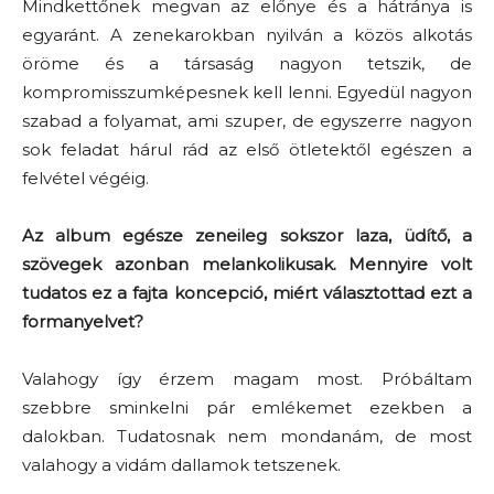
Mindkettőnek megvan az előnye és a hátránya is
egyaránt. A zenekarokban nyilván a közös alkotás
öröme és a társaság nagyon tetszik, de
kompromisszumképesnek kell lenni. Egyedül nagyon
szabad a folyamat, ami szuper, de egyszerre nagyon
sok feladat hárul rád az első ötletektől egészen a
felvétel végéig.
Az album egésze zeneileg sokszor laza, üdítő, a
szövegek azonban melankolikusak. Mennyire volt
tudatos ez a fajta koncepció, miért választottad ezt a
formanyelvet?
Valahogy így érzem magam most. Próbáltam
szebbre sminkelni pár emlékemet ezekben a
dalokban. Tudatosnak nem mondanám, de most
valahogy a vidám dallamok tetszenek.