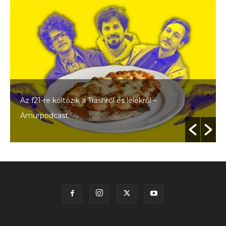
Az f21-re költözik a Trashről és lélekről –
Amurpodcast