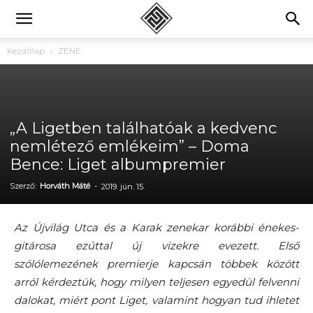
Kezdőlap
ZENE
„A Ligetben találhatóak a kedvenc
nemlétező emlékeim” – Doma
Bence: Liget albumpremier
Szerző:
Horváth Máté
-
2019. jún. 15.
Az Újvilág Utca és a Karak zenekar korábbi énekes-
gitárosa ezúttal új vizekre evezett. Első
szólólemezének premierje kapcsán többek között
arról kérdeztük, hogy milyen teljesen egyedül felvenni
dalokat, miért pont Liget, valamint hogyan tud ihletet