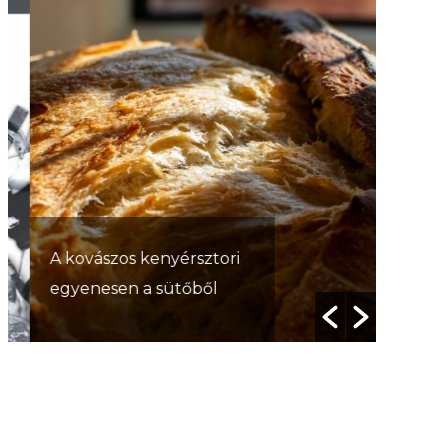
Smallt
A kovászos kenyérsztori
smallt
egyenesen a sütőből
lélekr