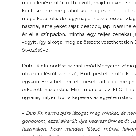
megjelenése után otthagyott, majd rögvest szó
ként ismerte meg, ahol különleges zenéjétől han
megalkotó előadó egymaga hozza össze világhí
használ, amelyeket saját beatbox, rap, bassline
ér el a színpadon, mintha egy teljes zenekar já
vegyíti, így alkotja meg az összetéveszthetetle
ötvözésével.
Dub FX elmondása szerint imád Magyarországra jön
utcazenélésről van szó, Budapestet említi ke
egykori, Erzsébet téri fellépését tartja, de meg
érkezett hazánkba. Mint mondja, az EFOTT-ra 
ugyanis, milyen bulira képesek az egyetemisták.
–
Dub FX harmadjára látogat meg minket, és nem 
gondolom, ezzel sikerült újra kedveznünk az őt vi
fesztiválon, hogy minden létező műfajt felvonu