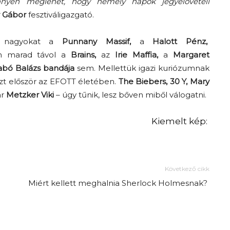
nnyen meglehet, hogy némely napok jegyelővételi
r Gábor
fesztiváligazgató.
ai nagyokat a
Punnany Massif,
a
Halott Pénz,
em marad távol a
Brains,
az
Irie Maffia,
a
Margaret
abó Balázs bandája
sem. Mellettük igazi kuriózumnak
észt először az EFOTT életében.
The Biebers, 30 Y, Mary
ár
Metzker Viki
– úgy tűnik, lesz bőven miből válogatni.
Kiemelt kép:
Jelentkezz hozzánk!
Következő cikk
Miért kellett meghalnia Sherlock Holmesnak?