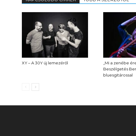
XY – A 30Y új lemezéről
„Mi a zenébe ére
Beszélgetés Ben
bluesgitárossal