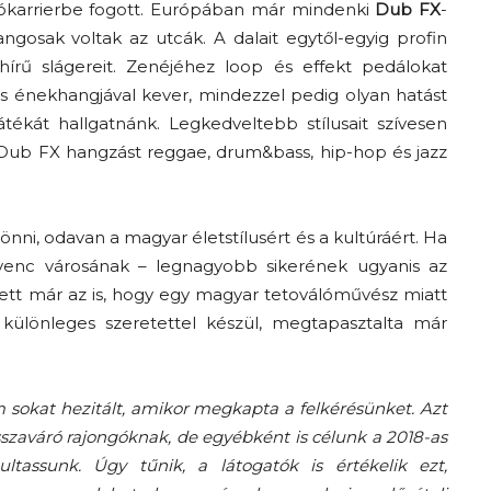
lókarrierbe fogott. Európában már mindenki
Dub FX
-
gosak voltak az utcák. A dalait egytől-egyig profin
rű slágereit. Zenéjéhez loop és effekt pedálokat
 és énekhangjával kever, mindezzel pedig olyan hatást
tékát hallgatnánk. Legkedveltebb stílusait szívesen
n Dub FX hangzást reggae, drum&bass, hip-hop és jazz
ni, odavan a magyar életstílusért és a kultúráért. Ha
dvenc városának – legnagyobb sikerének ugyanis az
esett már az is, hogy egy magyar tetoválóművész miatt
különleges szeretettel készül, megtapasztalta már
sokat hezitált, amikor megkapta a felkérésünket. Azt
sszaváró rajongóknak, de egyébként is célunk a 2018-as
ltassunk. Úgy tűnik, a látogatók is értékelik ezt,