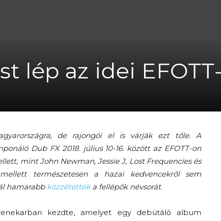
A
st lép az idei EFOTT
fiatalság
yarországra, de rajongói el is várják ezt tőle. A
onáló Dub FX 2018. július 10-16. között az EFOTT-on
ellett, mint John Newman, Jessie J, Lost Frequencies és
 mellett természetesen a hazai kedvencekről sem
százada
tnál hamarabb
közzétették
a fellépők névsorát.
zenekarban kezdte, amelyet egy debütáló album