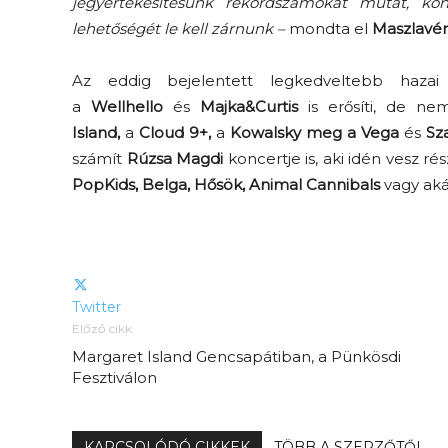
jegyértékesítésünk rekordszámokat mutat, kö
lehetőségét le kell zárnunk –
mondta el
Maszlavé
Az eddig bejelentett legkedveltebb haz
a
Wellhello
és
Majka&Curtis
is erősíti, de n
Island,
a
Cloud 9+,
a
Kowalsky meg a Vega
és
Sz
számít
Rúzsa Magdi
koncertje is, aki idén vesz r
PopKids, Belga, Hősök, Animal Cannibals
vagy ak
Twitter
Előző cikk
Margaret Island Gencsapátiban, a Pünkösdi
Fesztiválon
KAPCSOLÓDÓ CIKKEK
TÖBB A SZERZŐTŐL