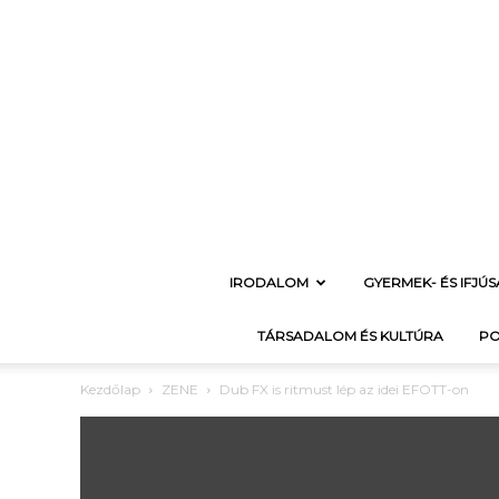
IRODALOM
GYERMEK- ÉS IFJÚ
TÁRSADALOM ÉS KULTÚRA
PO
Kezdőlap
ZENE
Dub FX is ritmust lép az idei EFOTT-on