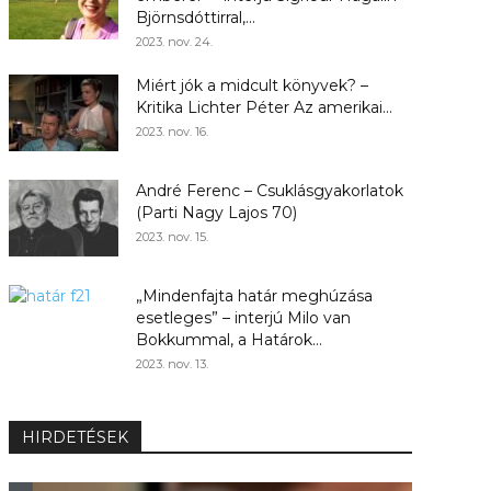
Björnsdóttirral,...
2023. nov. 24.
Miért jók a midcult könyvek? –
Kritika Lichter Péter Az amerikai...
2023. nov. 16.
André Ferenc – Csuklásgyakorlatok
(Parti Nagy Lajos 70)
2023. nov. 15.
„Mindenfajta határ meghúzása
esetleges” – interjú Milo van
Bokkummal, a Határok...
2023. nov. 13.
HIRDETÉSEK