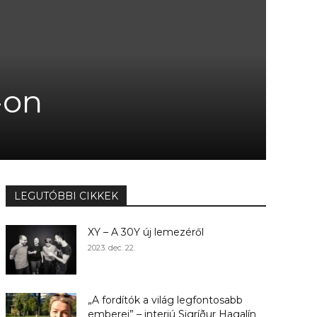
-on
LEGUTÓBBI CIKKEK
XY – A 30Y új lemezéről
2023. dec. 22.
„A fordítók a világ legfontosabb
emberei” – interjú Sigríður Hagalín