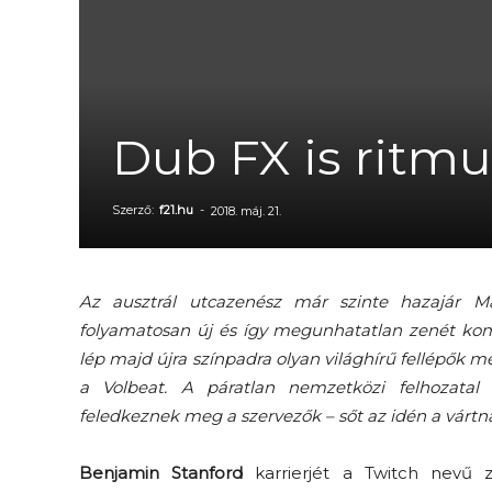
Dub FX is ritmu
Szerző:
f21.hu
-
2018. máj. 21.
Az ausztrál utcazenész már szinte hazajár Mag
folyamatosan új és így megunhatatlan zenét komp
lép majd újra színpadra olyan világhírű fellépők m
a Volbeat. A páratlan nemzetközi felhozatal
feledkeznek meg a szervezők – sőt az idén a vár
Benjamin Stanford
karrierjét a Twitch nevű 