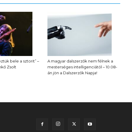
ztük bele a sztorit” –
A magyar dalszerzők nem félnek a
kő Zsolt
mesterséges intelligenciától – 10.08-
án jön a Dalszerzők Napja!