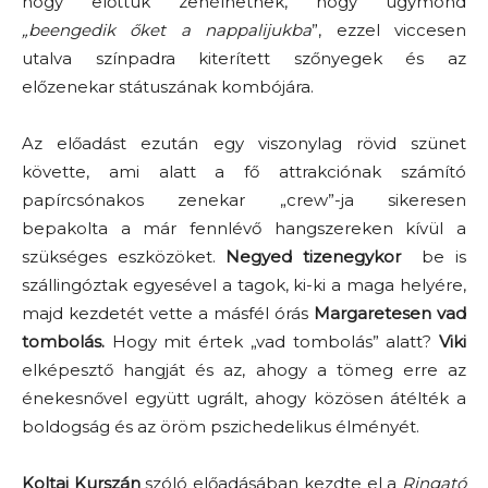
hogy előttük zenélhetnek, hogy úgymond
„beengedik őket a nappalijukba
”, ezzel viccesen
utalva színpadra kiterített szőnyegek és az
előzenekar státuszának kombójára.
Az előadást ezután egy viszonylag rövid szünet
követte, ami alatt a fő attrakciónak számító
papírcsónakos zenekar „crew”-ja sikeresen
bepakolta a már fennlévő hangszereken kívül a
szükséges eszközöket.
Negyed tizenegykor
be is
szállingóztak egyesével a tagok, ki-ki a maga helyére,
majd kezdetét vette a másfél órás
Margaretesen vad
tombolás.
Hogy mit értek „vad tombolás” alatt?
Viki
elképesztő hangját és az, ahogy a tömeg erre az
énekesnővel együtt ugrált, ahogy közösen átélték a
boldogság és az öröm pszichedelikus élményét.
Koltai Kurszán
szóló előadásában kezdte el a
Ringató