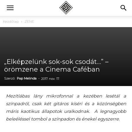
Kezdőlap
ZENE
„Elképzelünk sok-sok csodát…” –
örömzene a Cinema Caféban
Szerző:
Pap Melinda
-
2017. nov. 17.
Mezítlábas lány mikrofonnal a kezében lesétál a
színpadról, csak két gitáros kíséri és a közönségben
máris kaotikus állapotok uralkodnak. A legnagyobb
beleéléssel tombol a színpadon és énekel egyszerre.