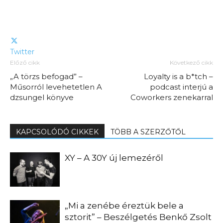
Twitter
Előző cikk
Következő cikk
„A törzs befogad” –
Loyalty is a b*tch –
Műsorról levehetetlen A
podcast interjú a
dzsungel könyve
Coworkers zenekarral
KAPCSOLÓDÓ CIKKEK
TÖBB A SZERZŐTŐL
XY – A 30Y új lemezéről
„Mi a zenébe éreztük bele a
sztorit” – Beszélgetés Benkő Zsolt