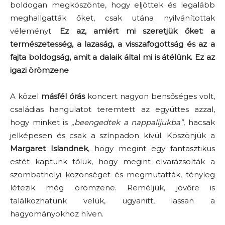
boldogan megköszönte, hogy eljöttek és legalább
meghallgatták őket, csak utána nyilvánítottak
véleményt.
Ez az, amiért mi szeretjük őket: a
természetesség, a lazaság, a visszafogottság és az a
fajta boldogság, amit a dalaik által mi is átélünk. Ez az
igazi örömzene
A közel
másfél órás
koncert nagyon bensőséges volt,
családias hangulatot teremtett az együttes azzal,
hogy minket is
„beengedtek a nappalijukba”
, hacsak
jelképesen és csak a színpadon kívül. Köszönjük a
Margaret Islandnek
, hogy megint egy fantasztikus
estét kaptunk tőlük, hogy megint elvarázsolták a
szombathelyi közönséget és megmutatták, tényleg
létezik még örömzene. Reméljük, jövőre is
találkozhatunk velük, ugyanitt, lassan a
hagyományokhoz híven.