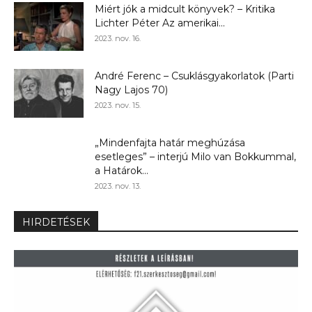
Miért jók a midcult könyvek? – Kritika
Lichter Péter Az amerikai...
2023. nov. 16.
André Ferenc – Csuklásgyakorlatok (Parti
Nagy Lajos 70)
2023. nov. 15.
„Mindenfajta határ meghúzása
esetleges” – interjú Milo van Bokkummal,
a Határok...
2023. nov. 13.
HIRDETÉSEK