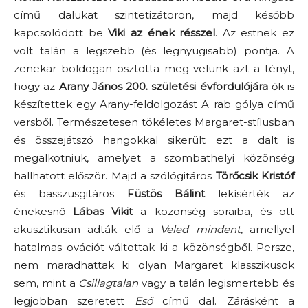
című dalukat szintetizátoron, majd később
kapcsolódott be
Viki az ének résszel
. Az estnek ez
volt talán a legszebb (és legnyugisabb) pontja. A
zenekar boldogan osztotta meg velünk azt a tényt,
hogy az
Arany János 200. születési évfordulójára
ők is
készítettek egy Arany-feldolgozást A rab gólya című
versből. Természetesen tökéletes Margaret-stílusban
és összejátszó hangokkal sikerült ezt a dalt is
megalkotniuk, amelyet a szombathelyi közönség
hallhatott először. Majd a szólógitáros
Törőcsik Kristóf
és basszusgitáros
Füstös Bálint
lekísérték az
énekesnő
Lábas Vikit
a közönség soraiba, és ott
akusztikusan adták elő a
Veled mindent
, amellyel
hatalmas ovációt váltottak ki a közönségből. Persze,
nem maradhattak ki olyan Margaret klasszikusok
sem, mint a
Csillagtalan
vagy a talán legismertebb és
legjobban szeretett
Eső
című dal. Zárásként a