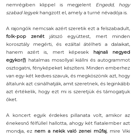
nemrégiben klippel is megjelent
Engedd, hogy
szabad legyek
hangzott el, amely a turné névadója is.
A rajongók nemcsak azért szeretik ezt a felszabadult,
folk-pop zenét
játszó együttest, mert minden
korosztály megérti, és ezáltal átélheti a dalaikat,
hanem azért is, mert képesek
hajnali negyed
egykor(!)
hatalmas mosollyal kiállni és autogrammot
osztogatni, fényképeket készíteni. Minden emberhez
van egy-két kedves szavuk, és megköszönik azt, hogy
általunk azt csinálhatják, amit szeretnek, és leginkább
azt értékelik, hogy ezt mi is szeretjük és támogatjuk
őket.
A koncert egyik érdekes pillanata volt, amikor az
énekesnő félfüllel hallotta, ahogy két fiatalember azt
mondja, ez
nem a nekik való zenei műfaj
, mire Viki