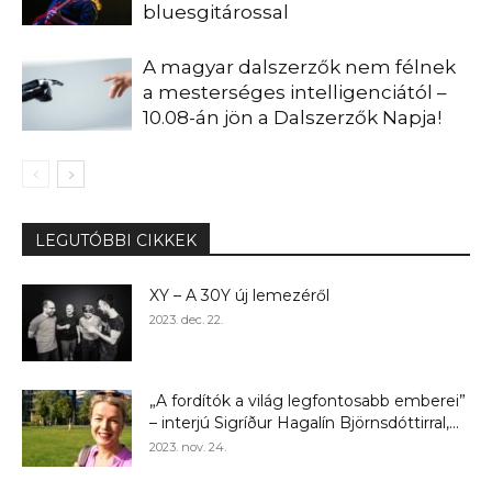
bluesgitárossal
A magyar dalszerzők nem félnek
a mesterséges intelligenciától –
10.08-án jön a Dalszerzők Napja!
LEGUTÓBBI CIKKEK
XY – A 30Y új lemezéről
2023. dec. 22.
„A fordítók a világ legfontosabb emberei”
– interjú Sigríður Hagalín Björnsdóttirral,...
2023. nov. 24.