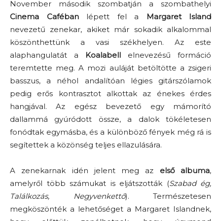
November második szombatján a szombathelyi
Cinema Caféban
lépett fel a
Margaret Island
nevezetű zenekar, akiket már sokadik alkalommal
köszönthettünk a vasi székhelyen. Az este
alaphangulatát a
Koalabell
elnevezésű formáció
teremtette meg. A mozi auláját betöltötte a zsigeri
basszus, a néhol andalítóan légies gitárszólamok
pedig erős kontrasztot alkottak az énekes érdes
hangjával. Az egész bevezető egy mámorító
dallammá gyúródott össze, a dalok tökéletesen
fonódtak egymásba, és a különböző fények még rá is
segítettek a közönség teljes ellazulására.
A zenekarnak idén jelent meg az
első albuma
,
amelyről több számukat is eljátszották (
Szabad ég,
Találkozás, Negyvenkettő
). Természetesen
megköszönték a lehetőséget a Margaret Islandnek,