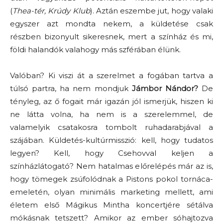
(
Thea-tér, Krúdy Klub
). Aztán eszembe jut, hogy valaki
egyszer azt mondta nekem, a küldetése csak
részben bizonyult sikeresnek, mert a színház és mi,
földi halandók valahogy más szférában élünk.
Valóban? Ki viszi át a szerelmet a fogában tartva a
túlsó partra, ha nem mondjuk
Jámbor Nándor?
De
tényleg, az ő fogait már igazán jól ismerjük, hiszen ki
ne látta volna, ha nem is a szerelemmel, de
valamelyik csatakosra tombolt ruhadarabjával a
szájában. Küldetés-kultúrmisszió: kell, hogy tudatos
legyen? Kell, hogy Csehovval keljen a
színházlátogató? Nem hatalmas előrelépés már az is,
hogy tömegek zsúfolódnak a Pistons pokol tornáca-
emeletén, olyan minimális marketing mellett, ami
életem első Mágikus Mintha koncertjére sétálva
mókásnak tetszett? Amikor az ember sóhajtozva