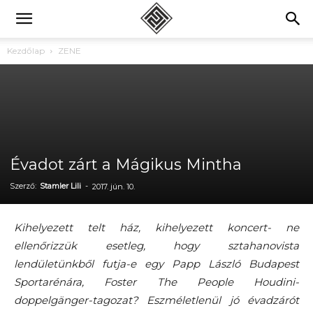
Kezdőlap
ZENE
Évadot zárt a Mágikus Mintha
Szerző:
Stamler Lili
-
2017. jún. 10.
Kihelyezett telt ház, kihelyezett koncert- ne
ellenőrizzük esetleg, hogy sztahanovista
lendületünkből futja-e egy Papp László Budapest
Sportarénára, Foster The People Houdini-
doppelgänger-tagozat? Eszméletlenül jó évadzárót