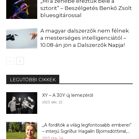
„Mi a zenébe éreztük bele a
sztorit” – Beszélgetés Benkő Zsolt
bluesgitárossal
A magyar dalszerzők nem félnek
a mesterséges intelligenciától –
10.08-án jön a Dalszerzők Napja!
LEGUTÓBBI CIKKEK
XY – A 30Y új lemezéről
2023. dec. 22.
„A fordítók a világ legfontosabb emberei”
– interjú Sigríður Hagalín Björnsdóttirral,...
2023. nov. 24.