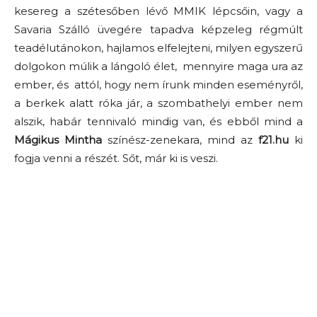
kesereg a szétesőben lévő MMIK lépcsőin, vagy a
Savaria Szálló üvegére tapadva képzeleg régmúlt
teadélutánokon, hajlamos elfelejteni, milyen egyszerű
dolgokon múlik a lángoló élet, mennyire maga ura az
ember, és attól, hogy nem írunk minden eseményről,
a berkek alatt róka jár, a szombathelyi ember nem
alszik, habár tennivaló mindig van, és ebből mind a
Mágikus Mintha
színész-zenekara, mind az
f21.hu
ki
fogja venni a részét. Sőt, már ki is veszi.