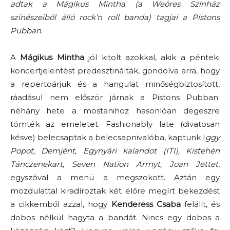
adtak a Mágikus Mintha (a Weöres Színház
színészeiből álló rock’n roll banda) tagjai a Pistons
Pubban.
A
Mágikus Mintha
jól kitolt azokkal, akik a pénteki
koncertjelentést predesztinálták, gondolva arra, hogy
a repertoárjuk és a hangulat minőségbiztosított,
ráadásul nem először járnak a Pistons Pubban:
néhány hete a mostanihoz hasonlóan degeszre
tömték az emeletet. Fashionably late (divatosan
késve) belecsaptak a belecsapnivalóba, kaptunk I
ggy
Popot, Demjént, Egynyári kalandot (ITI), Kistehén
Tánczenekart, Seven Nation Armyt, Joan Jettet
,
egyszóval a menü a megszokott. Aztán egy
mozdulattal kiradíroztak két előre megírt bekezdést
a cikkemből azzal, hogy
Kenderess Csaba
felállt, és
dobos nélkül hagyta a bandát. Nincs egy dobos a