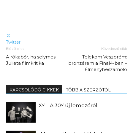
Twitter
Előző cikk
Következő cikk
A rókabőr, ha selymes –
Telekom Veszprém:
Julieta filmkritika
bronzérem a Final4-ban –
Élménybeszámoló
KAPCSOLÓDÓ CIKKEK
TÖBB A SZERZŐTŐL
XY – A 30Y új lemezéről