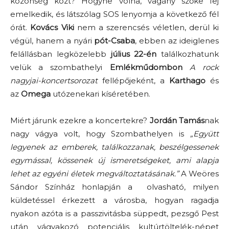
közönség közt? Hogyne volna, vagány szőke fej
emelkedik, és látszólag SOS lenyomja a következő fél
órát.
Kovács Viki
nem a szerencsés véletlen, derül ki
végül, hanem a nyári
pót-Csaba
, ebben az ideiglenes
felállásban legközelebb
július 22-én
találkozhatunk
velük a szombathelyi
Emlékműdombon
A rock
nagyjai-koncertsorozat
fellépőjeként, a
Karthago
és
az
Omega
utózenekari kíséretében.
Miért járunk ezekre a koncertekre?
Jordán Tamás
nak
nagy vágya volt, hogy Szombathelyen is
„Együtt
legyenek az emberek, találkozzanak, beszélgessenek
egymással, kössenek új ismeretségeket, ami alapja
lehet az egyéni életek megváltoztatásának.”
A Weöres
Sándor Színház honlapján a olvasható, milyen
küldetéssel érkezett a városba, hogyan ragadja
nyakon azóta is a passzivitásba süppedt, pezsgő Pest
után vágyakozó potenciális kultúrtöltelék-népet