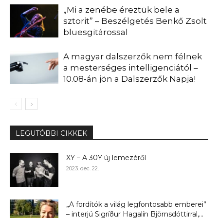
„Mi a zenébe éreztük bele a
sztorit” – Beszélgetés Benkő Zsolt
bluesgitárossal
A magyar dalszerzők nem félnek
a mesterséges intelligenciától –
10.08-án jön a Dalszerzők Napja!
LEGUTÓBBI CIKKEK
XY – A 30Y új lemezéről
2023. dec. 22.
„A fordítók a világ legfontosabb emberei”
– interjú Sigríður Hagalín Björnsdóttirral,...