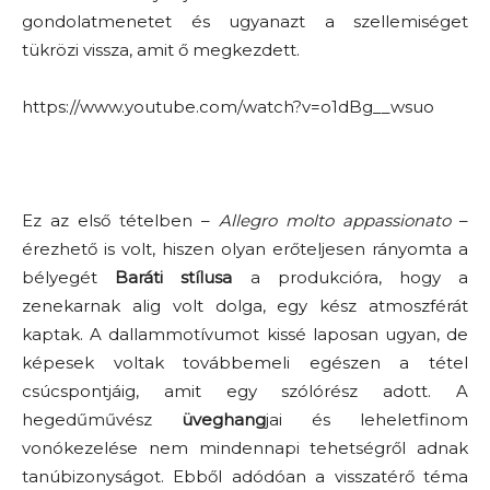
gondolatmenetet és ugyanazt a szellemiséget
tükrözi vissza, amit ő megkezdett.
https://www.youtube.com/watch?v=o1dBg__wsuo
Ez az első tételben –
Allegro molto appassionato
–
érezhető is volt, hiszen olyan erőteljesen rányomta a
bélyegét
Baráti stílusa
a produkcióra, hogy a
zenekarnak alig volt dolga, egy kész atmoszférát
kaptak. A dallammotívumot kissé laposan ugyan, de
képesek voltak továbbemeli egészen a tétel
csúcspontjáig, amit egy szólórész adott. A
hegedűművész
üveghang
jai és leheletfinom
vonókezelése nem mindennapi tehetségről adnak
tanúbizonyságot. Ebből adódóan a visszatérő téma