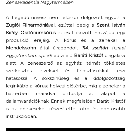
Zeneakadémia Nagytermében.
A hegedűművész nem először dolgozott együtt a
Zuglói Filharmóniá
val, ezúttal pedig a
Szent István
Király Oratóriumkórus
is csatlakozott hozzájuk egy
produkció erejéig. A kórus és a zenekar a
Mendelssohn
által újragondolt
114. zsoltárt
(
Izrael
Egyiptomban; op. 51
) adta elő
Baráti Kristóf
dirigálása
alatt. A zeneszerző az egyházi témát tökéletes
szerkesztési elvekkel és felosztásokkal teszi
hatásossá. A sokszínűség és a kidolgozottság
leginkább a
kórus
t helyezi előtérbe, míg a zenekar a
háttérben maradva biztosítja az alapot a
dallamvariációknak. Ennek megfelelően Baráti Kristóf
is az énekeseket részesítette több és pontosabb
instrukcióban.