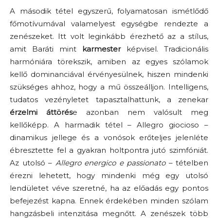
A második tétel egyszerű, folyamatosan ismétlődő
főmotívumával valamelyest egységbe rendezte a
zenészeket. Itt volt leginkább érezhető az a stílus,
amit Baráti mint
karmester
képvisel. Tradicionális
harmóniára törekszik, amiben az egyes szólamok
kellő dominanciával érvényesülnek, hiszen mindenki
szükséges ahhoz, hogy a mű összeálljon. Intelligens,
tudatos vezényletet tapasztalhattunk, a zenekar
érzelmi áttörés
e azonban nem valósult meg
kellőképp. A harmadik tétel – Allegro giocioso –
dinamikus jellege és a vonósok erőteljes jelenléte
ébresztette fel a gyakran holtpontra jutó szimfóniát.
Az utolsó –
Allegro energico e passionato
– tételben
érezni lehetett, hogy mindenki még egy utolsó
lendületet véve szeretné, ha az előadás egy pontos
befejezést kapna. Ennek érdekében minden szólam
hangzásbeli intenzitása megnőtt. A zenészek több