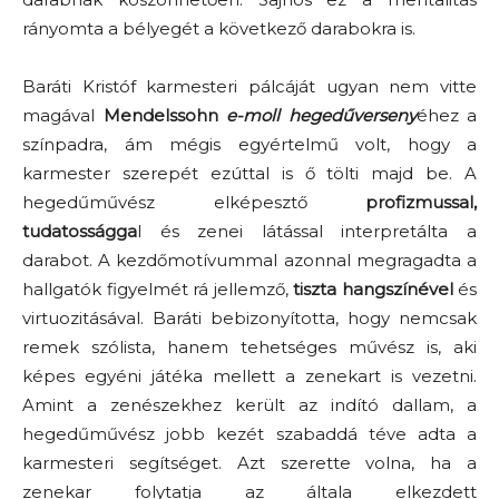
rányomta a bélyegét a következő darabokra is.
Baráti Kristóf karmesteri pálcáját ugyan nem vitte
magával
Mendelssohn
e-moll hegedűverseny
éhez a
színpadra, ám mégis egyértelmű volt, hogy a
karmester szerepét ezúttal is ő tölti majd be. A
hegedűművész elképesztő
profizmussal,
tudatosságga
l és zenei látással interpretálta a
darabot. A kezdőmotívummal azonnal megragadta a
hallgatók figyelmét rá jellemző,
tiszta hangszínével
és
virtuozitásával. Baráti bebizonyította, hogy nemcsak
remek szólista, hanem tehetséges művész is, aki
képes egyéni játéka mellett a zenekart is vezetni.
Amint a zenészekhez került az indító dallam, a
hegedűművész jobb kezét szabaddá téve adta a
karmesteri segítséget. Azt szerette volna, ha a
zenekar folytatja az általa elkezdett