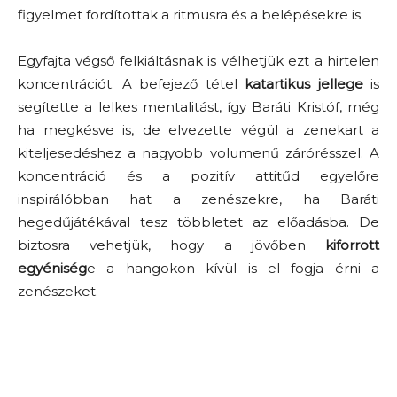
figyelmet fordítottak a ritmusra és a belépésekre is.
Egyfajta végső felkiáltásnak is vélhetjük ezt a hirtelen
koncentrációt. A befejező tétel
katartikus jellege
is
segítette a lelkes mentalitást, így Baráti Kristóf, még
ha megkésve is, de elvezette végül a zenekart a
kiteljesedéshez a nagyobb volumenű zárórésszel. A
koncentráció és a pozitív attitűd egyelőre
inspirálóbban hat a zenészekre, ha Baráti
hegedűjátékával tesz többletet az előadásba. De
biztosra vehetjük, hogy a jövőben
kiforrott
egyéniség
e a hangokon kívül is el fogja érni a
zenészeket.