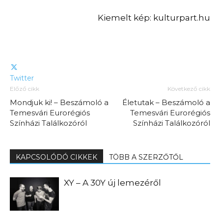
Kiemelt kép: kulturpart.hu
Twitter
Előző cikk
Következő cikk
Mondjuk ki! – Beszámoló a
Életutak – Beszámoló a
Temesvári Eurorégiós
Temesvári Eurorégiós
Színházi Találkozóról
Színházi Találkozóról
KAPCSOLÓDÓ CIKKEK
TÖBB A SZERZŐTŐL
XY – A 30Y új lemezéről