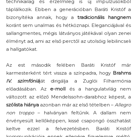
technikailag és érzelmileg is új impulzusokból
táplálkozik. Ebben a generációban Baráti Kristóf a
bizonyítéka annak, hogy a
tradicionális hangnem
koránt sem unalmas és hétköznapi. Eleganciájával és
sallangmentes, mégis látványos játékával olyan zenei
élményt ad, ami az első perctől az utolsóig lebilincseli
a hallgatókat.
Az est második felében Baráti Kristóf már
karmesterként tért vissza a színpadra, hogy
Brahms
IV. szimfóniá
ját dirigálja a Zuglói Filharmónia
előadásában. Az
e-moll
és a hangulatvilág nem
változott az előző Mendelssohn-darabhoz képest, a
szólista hiánya
azonban már az első tételben –
Allegro
non troppo
– halványan feltűnik. A dallam nem
érvényesült kellőképpen, kissé csapongó összhatást
keltve ezzel a felvezetésben. Baráti Kristóf
kommunikációja ennek ellenére figyelemre méltó,