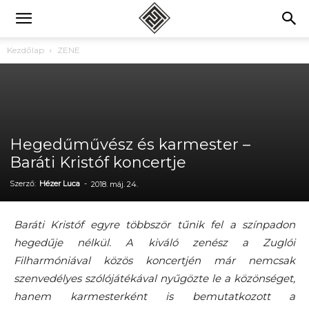
Kezdőlap
ZENE
Hegedűművész és karmester –
Baráti Kristóf koncertje
Szerző:
Hézer Luca
-
2018. máj. 24.
Baráti Kristóf egyre többször tűnik fel a színpadon
hegedűje nélkül. A kiváló zenész a Zuglói
Filharmóniával közös koncertjén már nemcsak
szenvedélyes szólójátékával nyűgözte le a közönséget,
hanem karmesterként is bemutatkozott a