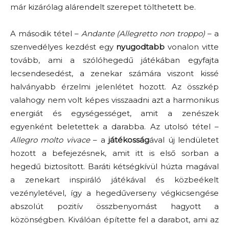
már kizárólag alárendelt szerepet tölthetett be.
A második tétel –
Andante (Allegretto non troppo)
– a
szenvedélyes kezdést egy
nyugodtabb
vonalon vitte
tovább, ami a szólóhegedű játékában egyfajta
lecsendesedést, a zenekar számára viszont kissé
halványabb érzelmi jelenlétet hozott. Az összkép
valahogy nem volt képes visszaadni azt a harmonikus
energiát és egységességet, amit a zenészek
egyenként beletettek a darabba. Az utolsó tétel –
Allegro molto vivace
– a
játékosság
ával új lendületet
hozott a befejezésnek, amit itt is első sorban a
hegedű biztosított. Baráti kétségkívül húzta magával
a zenekart inspiráló játékával és közbeékelt
vezényletével, így a hegedűverseny végkicsengése
abszolút pozitív összbenyomást hagyott a
közönségben. Kiválóan építette fel a darabot, ami az