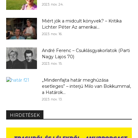
2023. nov. 24.
Miért jók a midcult könyvek? – Kritika
Lichter Péter Az amerikai...
2023. nov. 16.
André Ferenc – Csuklásgyakorlatok (Parti
Nagy Lajos 70)
2023. nov. 15.
„Mindenfajta határ meghúzása
esetleges” – interjú Milo van Bokkummal,
a Határok...
2023. nov. 13.
HIRDETÉSEK