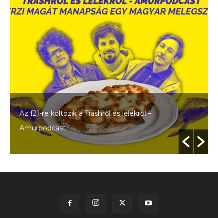
Az f21-re költözik a Trashről és lélekről –
Amurpodcast