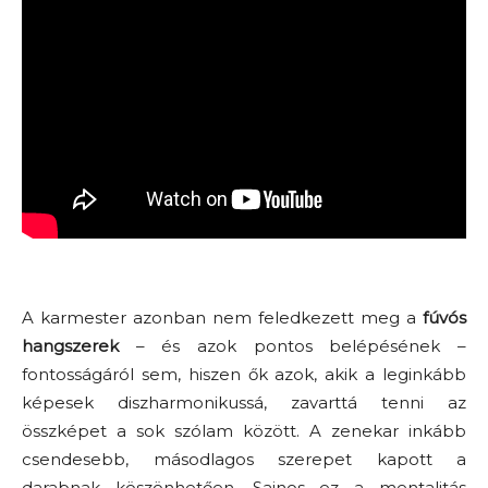
A karmester azonban nem feledkezett meg a
fúvós
hangszerek
– és azok pontos belépésének –
fontosságáról sem, hiszen ők azok, akik a leginkább
képesek diszharmonikussá, zavarttá tenni az
összképet a sok szólam között. A zenekar inkább
csendesebb, másodlagos szerepet kapott a
darabnak köszönhetően. Sajnos ez a mentalitás