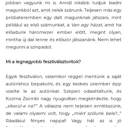
jobban vagyunk mi is. Annál inkább tudjuk kiadni
magunkból azt, amit nekik szánunk. Teljesen más egy
próbateremben egy dalt magunknak játszani, mint
például az első számunkat, a
Van egy házat
, amit ha
előadunk háromezer ember előtt, megint olyan,
mintha új dal lenne és először játszanánk. Nem lehet
megunni a színpadot.
Mi a legnagyobb fesztiválsztoritok?
Egyik fesztiválon, valamikor reggel mentünk a saját
autónkhoz bepakolni, és egy kedves úriember épp
vizelte le az autónkat. Szépen odasétáltunk, és
Kozma Zsombi nagy nyugodtan megkérdezte, hogy
„sikerül-e na?”
. A válaszra nem teljesen emlékszünk,
de valami olyasmi volt, hogy „
miért szólunk bele?…
”
Ráadásul fényes nappal! Vagy hát az is jó