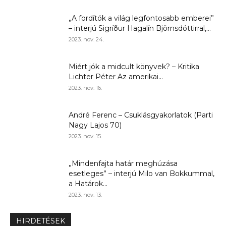
„A fordítók a világ legfontosabb emberei”
– interjú Sigríður Hagalín Björnsdóttirral,...
2023. nov. 24.
Miért jók a midcult könyvek? – Kritika
Lichter Péter Az amerikai...
2023. nov. 16.
André Ferenc – Csuklásgyakorlatok (Parti
Nagy Lajos 70)
2023. nov. 15.
„Mindenfajta határ meghúzása
esetleges” – interjú Milo van Bokkummal,
a Határok...
2023. nov. 13.
HIRDETÉSEK