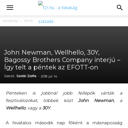
Kezdőlap
ZENE
John Newman, Wellhello, 30Y,
Bagossy Brothers Company interjú –
Így telt a péntek az EFOTT-on
Szerző:
Szollár Zsófia
-
2018. júl. 14.
Pénteken is jobbnál jobb fellépők várták a
fesztiválozókat, többek közt
John Newman
, a
Wellhello
, vagy a
30Y
.
A hivatalos második nap főként a másnaposság