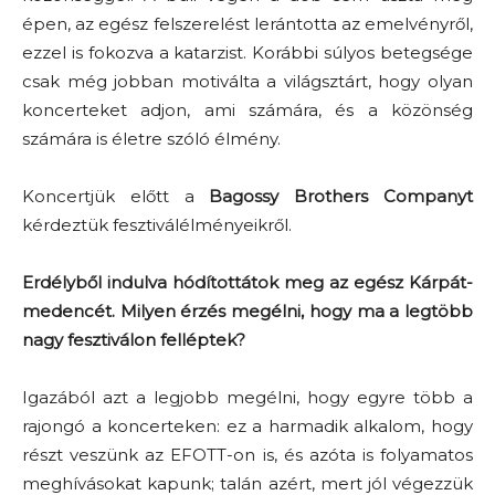
épen, az egész felszerelést lerántotta az emelvényről,
ezzel is fokozva a katarzist. Korábbi súlyos betegsége
csak még jobban motiválta a világsztárt, hogy olyan
koncerteket adjon, ami számára, és a közönség
számára is életre szóló élmény.
Koncertjük előtt a
Bagossy Brothers Companyt
kérdeztük fesztiválélményeikről.
Erdélyből indulva hódítottátok meg az egész Kárpát-
medencét. Milyen érzés megélni, hogy ma a legtöbb
nagy fesztiválon felléptek?
Igazából azt a legjobb megélni, hogy egyre több a
rajongó a koncerteken: ez a harmadik alkalom, hogy
részt veszünk az EFOTT-on is, és azóta is folyamatos
meghívásokat kapunk; talán azért, mert jól végezzük