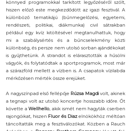
könnyed programokkal tarkított legyőzéséről szólt,
hiszen előző este megkezdődött az igazi fesztivál. A
különböző tematikájú (bűnmegelőzési, egyetemi,
rendészeti, politikai, diákmunka) civil sátrakban
például egy kvíz kitöltésével megtanulhattuk, hogy
mi a szabálysértés és a bűncselekmény közti
különbség­, és persze nem utolsó sorban ajándékokat
is gyűjthetünk. A strandot is elárasztották a hűsölni
vágyók, és folytatódtak a sportprogramok, most már
a szárazföld mellett a vízben is. A csapatok vízilabda
mérkőzésen mérték össze erejüket.
A nagyszínpad első fellépője
Rúzsa Magdi
volt, akinek
a tegnapi volt az utolsó koncertje hosszabb időre. Őt
követte a
Wellhello
, akik ismét nem hagyták cserben
rajongóikat, hiszen
Fluor és Diaz
elnökökhöz méltóan
táncoltatták meg a fesztiválozókat. Közben a Rauch