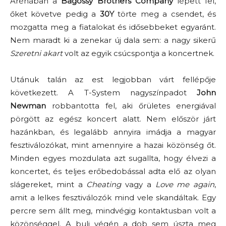
Arénában a
Bagossy Brothers Company
lépett fel,
őket követve pedig a
30Y
törte meg a csendet, és
mozgatta meg a fiatalokat és idősebbeket egyaránt.
Nem maradt ki a zenekar új dala sem: a nagy sikerű
Szeretni akart
volt az egyik csúcspontja a koncertnek.
Utánuk talán az est legjobban várt fellépője
következett. A T-System nagyszínpadot
John
Newman
robbantotta fel, aki őrületes energiával
pörgött az egész koncert alatt. Nem először járt
hazánkban, és legalább annyira imádja a magyar
fesztiválozókat, mint amennyire a hazai közönség őt.
Minden egyes mozdulata azt sugallta, hogy élvezi a
koncertet, és teljes erőbedobással adta elő az olyan
slágereket, mint a
Cheating
vagy a
Love me again
,
amit a lelkes fesztiválozók mind vele skandáltak. Egy
percre sem állt meg, mindvégig kontaktusban volt a
közönséggel. A buli végén a dob sem úszta meg