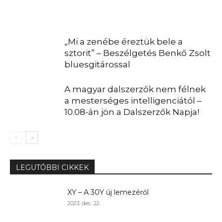
„Mi a zenébe éreztük bele a
sztorit” – Beszélgetés Benkő Zsolt
bluesgitárossal
A magyar dalszerzők nem félnek
a mesterséges intelligenciától –
10.08-án jön a Dalszerzők Napja!
LEGUTÓBBI CIKKEK
XY – A 30Y új lemezéről
2023. dec. 22.