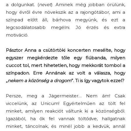
a dolgunkat. (
nevet
) Aminek még jobban örülünk,
hogy évről évre növekszik az a rajongótábor, ami a
színpad előtt áll, bárhova megyünk, és ezt a
legcsodálatosabb megélni. Jó érzés és extra
motiváció.
Pásztor Anna a csütörtöki koncerten mesélte, hogy
egyszer megkérdezte tőle egy fiúbanda, milyen
cuccot tol, mert hihetetlen, hogy mekkorát tombol a
színpadon. Erre Annának az volt a válasza, hogy
„
nekem a közönség a drogom
”. Ti is így vagytok ezzel?
Persze, meg a Jägermeister… Nem ám! Csak
viccelünk, az Unicum! Egyértelműen az tölt fel
minket, amilyen reakciót váltunk ki a közönségből.
Igazából, ha ők fel vannak töltődve, hallgatnak
minket, táncolnak, és minél jobb a kedvük, annál