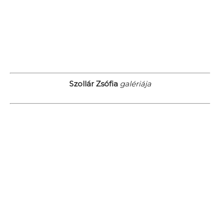
Szollár Zsófia
galériája