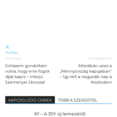
Twitter
Előző cikk
Következő cikk
Sohasem gondoltam
Alterábán, azaz a
volna, hogy erre fogok
„Mennyország kapujában”
díjat kapni – Interjú
– Így telt a negyedik nap a
Szemenyei Jánossal
fesztiválon
KAPCSOLÓDÓ CIKKEK
TÖBB A SZERZŐTŐL
XY – A 30Y új lemezéről