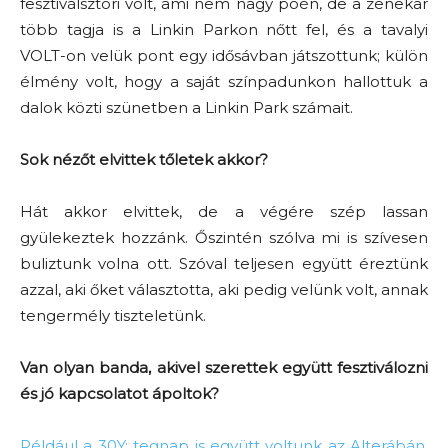
fesztiválsztori volt, ami nem nagy poén, de a zenekar
több tagja is a Linkin Parkon nőtt fel, és a tavalyi
VOLT-on velük pont egy idősávban játszottunk; külön
élmény volt, hogy a saját színpadunkon hallottuk a
dalok közti szünetben a Linkin Park számait.
Sok nézőt elvittek tőletek akkor?
Hát akkor elvittek, de a végére szép lassan
gyülekeztek hozzánk. Őszintén szólva mi is szívesen
buliztunk volna ott. Szóval teljesen együtt éreztünk
azzal, aki őket választotta, aki pedig velünk volt, annak
tengermély tiszteletünk.
Van olyan banda, akivel szerettek együtt fesztiválozni
és jó kapcsolatot ápoltok?
Például a 30Y: tegnap is együtt voltunk az Alterábán
,