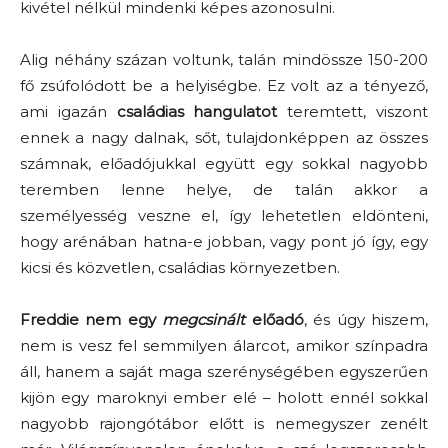
kivétel nélkül mindenki képes azonosulni.
Alig néhány százan voltunk, talán mindössze 150-200
fő zsúfolódott be a helyiségbe. Ez volt az a tényező,
ami igazán
családias hangulatot
teremtett, viszont
ennek a nagy dalnak, sőt, tulajdonképpen az összes
számnak, előadójukkal együtt egy sokkal nagyobb
teremben lenne helye, de talán akkor a
személyesség veszne el, így lehetetlen eldönteni,
hogy arénában hatna-e jobban, vagy pont jó így, egy
kicsi és közvetlen, családias környezetben.
Freddie nem egy
megcsinált
előadó
, és úgy hiszem,
nem is vesz fel semmilyen álarcot, amikor színpadra
áll, hanem a saját maga szerénységében egyszerűen
kijön egy maroknyi ember elé – holott ennél sokkal
nagyobb rajongótábor előtt is nemegyszer zenélt