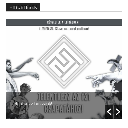
HIRDETÉSEK
Jelentkezz hozzánk!