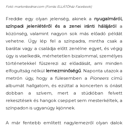
Fotó: martonbodnar.com (Forrás: ELLÁTÓház Facebook)
Freddie egy olyan jelenség, akinek a
nyugalmáról,
színpadi jelenlétéről és a zenei iránti hálájáról
a
közönség, valamint nagyon sok más előadó példát
vehetne. Úgy lép fel a színpadra, mintha csak a
barátai vagy a családja előtt zenélne egyet, és végig
úgy is viselkedik, mérhetetlen bizalommal, személyes
történetekkel fűszerezi az előadását, ami minden
elfogultság nélkül
lemezminőségű
. Naponta utazok a
metrón úgy, hogy a fülesemben a
Pioneers
című
albumát hallgatom, és ezúttal a koncerten is óriásit
dobban a szívem, mert a stúdióban felvett
rekesztések és hangok cseppet sem mesterkéltek, a
színpadon is ugyanúgy kijönnek.
A már fentebb említett nagylemezről olyan dalok