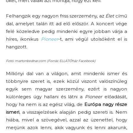
őket, mert valaki azt mondja, hogy ezt kell.
Felhangzik egy nagyon friss szerzemény, az
Élet
című
dal, amelyet talán itt ad elő először. A koncert vége
felé közeledve pedig mindenki egyre jobban várja a
híres, ikonikus
Pioneer
-t, ami végül utolsóként el is
hangzott.
Fotó: martonbodnar.com (Forrás: ELLÁTÓház Facebook)
Milliónyi dal van a világon, amit mindenki ismer és
többnyire szeret is, ezek közül viszont valószínűleg
egyik sem magyar szerzemény, ezért is nagyon
különleges úgy hallani és látni a
Pioneer
előadását,
hogy ha nem is az egész világ, de
Európa nagy része
ismeri
, a visszajelzések alapján pedig szereti is. Nem
hiába, mivel a szövegével, azzal az üzenettel, hogy
merjünk azok lenni, akik vagyunk és lenni akarunk,