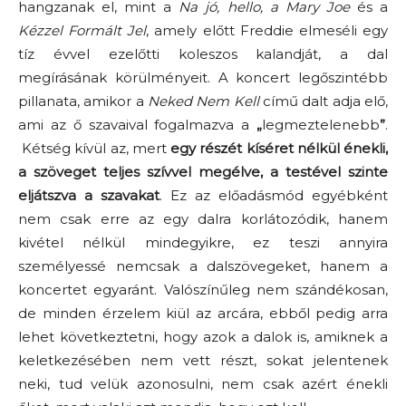
hangzanak el, mint a
Na jó, hello, a Mary Joe
és a
Kézzel Formált Jel
, amely előtt Freddie elmeséli egy
tíz évvel ezelőtti koleszos kalandját, a dal
megírásának körülményeit. A koncert legőszintébb
pillanata, amikor a
Neked Nem Kell
című dalt adja elő,
ami az ő szavaival fogalmazva a
„
legmeztelenebb
”
.
Kétség kívül az, mert
egy részét kíséret nélkül énekli,
a szöveget teljes szívvel megélve, a testével szinte
eljátszva a szavakat
. Ez az előadásmód egyébként
nem csak erre az egy dalra korlátozódik, hanem
kivétel nélkül mindegyikre, ez teszi annyira
személyessé nemcsak a dalszövegeket, hanem a
koncertet egyaránt. Valószínűleg nem szándékosan,
de minden érzelem kiül az arcára, ebből pedig arra
lehet következtetni, hogy azok a dalok is, amiknek a
keletkezésében nem vett részt, sokat jelentenek
neki, tud velük azonosulni, nem csak azért énekli