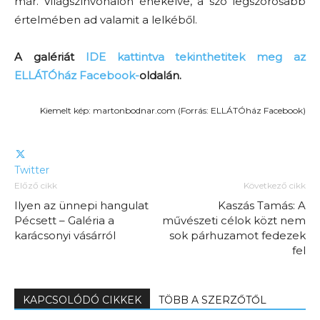
már. Világszínvonalon énekelve, a szó legszorosabb
értelmében ad valamit a lelkéből.
A galériát
IDE kattintva tekinthetitek meg az
ELLÁTÓház Facebook-
oldalán.
Kiemelt kép: martonbodnar.com (Forrás: ELLÁTÓház Facebook)
Twitter
Előző cikk
Következő cikk
Ilyen az ünnepi hangulat
Kaszás Tamás: A
Pécsett – Galéria a
művészeti célok közt nem
karácsonyi vásárról
sok párhuzamot fedezek
fel
KAPCSOLÓDÓ CIKKEK
TÖBB A SZERZŐTŐL