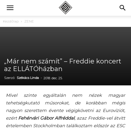
Kezdőlap
ZENE
„Már nem számít” – Freddie koncert
az ELLÁTÓházban
Szerző:
Székács Linda
-
2018. dec. 25.
Mivel szinte egyáltalán nem nézek magyar
tehetségkutató műsorokat, de korábban mégis
nagyon szerettem évente végigkövetni az Eurovíziót,
ezért
Fehérvári Gábor Alfréddal
, azaz Freddie-vel átvitt
értelemben Stockholmban találkoztam először az ESC