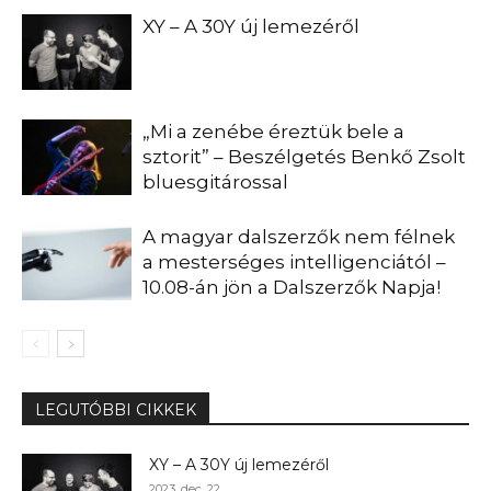
XY – A 30Y új lemezéről
„Mi a zenébe éreztük bele a
sztorit” – Beszélgetés Benkő Zsolt
bluesgitárossal
A magyar dalszerzők nem félnek
a mesterséges intelligenciától –
10.08-án jön a Dalszerzők Napja!
LEGUTÓBBI CIKKEK
XY – A 30Y új lemezéről
2023. dec. 22.