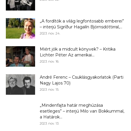
„A fordítók a világ legfontosabb emberei”
– interjú Sigríður Hagalín Björnsdóttirral,...
2023. nov. 24.
Miért jók a midcult könyvek? – Kritika
Lichter Péter Az amerikai...
2023. nov. 16.
André Ferenc – Csuklásgyakorlatok (Parti
Nagy Lajos 70)
2023. nov. 15.
„Mindenfajta határ meghúzása
esetleges” – interjú Milo van Bokkummal,
a Határok...
2023. nov. 13.