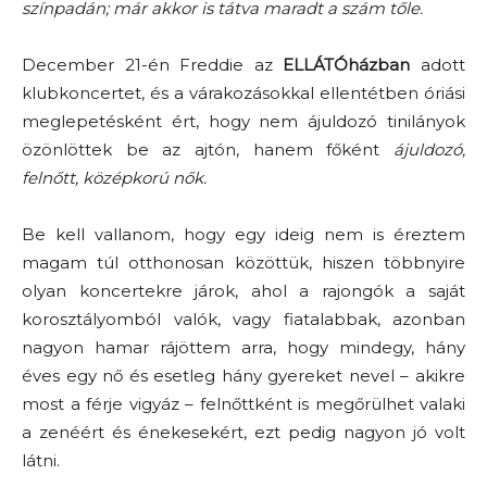
színpadán; már akkor is tátva maradt a szám tőle.
December 21-én
Freddie az
ELLÁTÓházban
adott
klubkoncertet, és a várakozásokkal ellentétben óriási
meglepetésként ért, hogy nem ájuldozó tinilányok
özönlöttek be az ajtón, hanem főként
ájuldozó,
felnőtt, középkorú nők.
Be kell vallanom, hogy egy ideig nem is éreztem
magam túl otthonosan közöttük, hiszen többnyire
olyan koncertekre járok, ahol a rajongók a saját
korosztályomból valók, vagy fiatalabbak, azonban
nagyon hamar rájöttem arra, hogy mindegy, hány
éves egy nő és esetleg hány gyereket nevel – akikre
most a férje vigyáz – felnőttként is megőrülhet valaki
a zenéért és énekesekért, ezt pedig nagyon jó volt
látni.