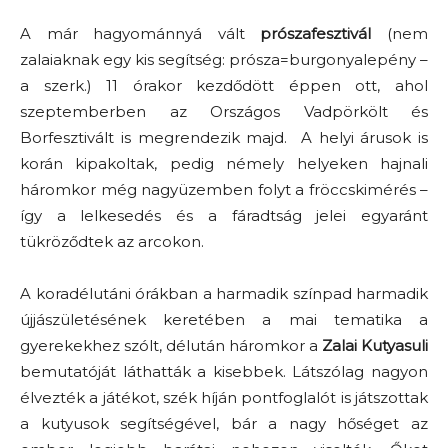
A már hagyománnyá vált
prószafesztivál
(nem
zalaiaknak egy kis segítség: prósza=burgonyalepény –
a szerk.) 11 órakor kezdődött éppen ott, ahol
szeptemberben az Országos Vadpörkölt és
Borfesztivált is megrendezik majd. A helyi árusok is
korán kipakoltak, pedig némely helyeken hajnali
háromkor még nagyüzemben folyt a fröccskimérés –
így a lelkesedés és a fáradtság jelei egyaránt
tükröződtek az arcokon.
A koradélutáni órákban a harmadik színpad harmadik
újjászületésének keretében a mai tematika a
gyerekekhez szólt, délután háromkor a
Zalai Kutyasuli
bemutatóját láthatták a kisebbek. Látszólag nagyon
élvezték a játékot, szék híján pontfoglalót is játszottak
a kutyusok segítségével, bár a nagy hőséget az