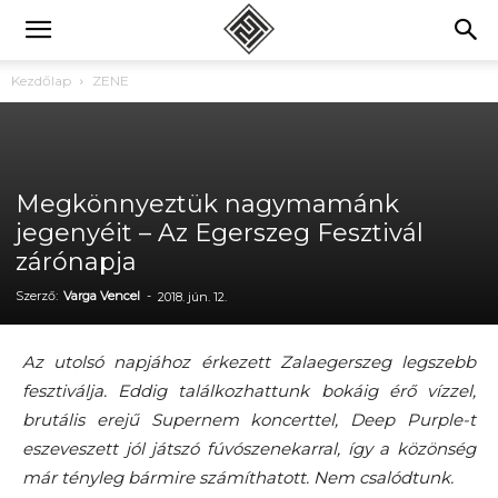
Kezdőlap
ZENE
Megkönnyeztük nagymamánk
jegenyéit – Az Egerszeg Fesztivál
zárónapja
Szerző:
Varga Vencel
-
2018. jún. 12.
Az utolsó napjához érkezett Zalaegerszeg legszebb
fesztiválja. Eddig találkozhattunk bokáig érő vízzel,
brutális erejű Supernem koncerttel, Deep Purple-t
eszeveszett jól játszó fúvószenekarral, így a közönség
már tényleg bármire számíthatott. Nem csalódtunk.