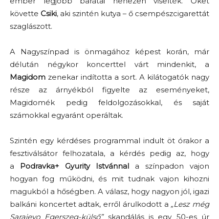
ember legjobb barátai nehezen viselték. Őket
követte
Csiki
, aki szintén kutya – ő csempészcigarettát
szaglászott.
A Nagyszínpad is önmagához képest korán, már
délután négykor koncerttel várt mindenkit, a
Magidom
zenekar indította a sort. A kilátogatók nagy
része az árnyékból figyelte az eseményeket,
Magidomék pedig feldolgozásokkal, és saját
számokkal egyaránt operáltak.
Szintén egy kérdéses programmal indult öt órakor a
fesztiválsátor felhozatala, a kérdés pedig az, hogy
a
Podravka+ Gyurity Istvánnal
a színpadon vajon
hogyan fog működni, és mit tudnak vajon kihozni
magukból a hőségben. A válasz, hogy nagyon jól, igazi
balkáni koncertet adtak, erről árulkodott a
„Lesz még
Sarajevo Egerszeg-külső”
skandálás is egy 50-es úr