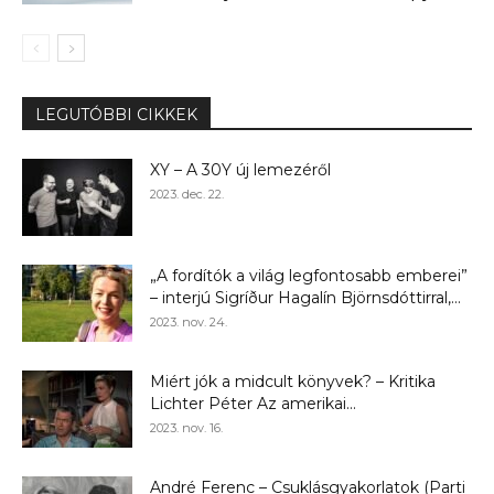
LEGUTÓBBI CIKKEK
XY – A 30Y új lemezéről
2023. dec. 22.
„A fordítók a világ legfontosabb emberei”
– interjú Sigríður Hagalín Björnsdóttirral,...
2023. nov. 24.
Miért jók a midcult könyvek? – Kritika
Lichter Péter Az amerikai...
2023. nov. 16.
André Ferenc – Csuklásgyakorlatok (Parti