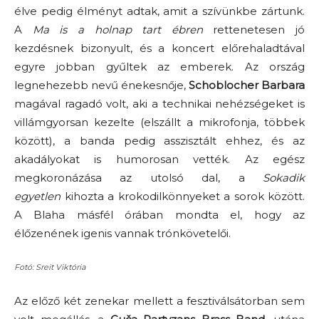
élve pedig élményt adtak, amit a szívünkbe zártunk.
A
Ma is a holnap tart ébren
rettenetesen jó
kezdésnek bizonyult, és a koncert előrehaladtával
egyre jobban gyűltek az emberek. Az ország
legnehezebb nevű énekesnője,
Schoblocher Barbara
magával ragadó volt, aki a technikai nehézségeket is
villámgyorsan kezelte (elszállt a mikrofonja, többek
között), a banda pedig asszisztált ehhez, és az
akadályokat is humorosan vették. Az egész
megkoronázása az utolsó dal, a
Sokadik
egyetlen
kihozta a krokodilkönnyeket a sorok között.
A Blaha másfél órában mondta el, hogy az
élőzenének igenis vannak trónkövetelői.
Fotó: Sreit Viktória
Az előző két zenekar mellett a fesztiválsátorban sem