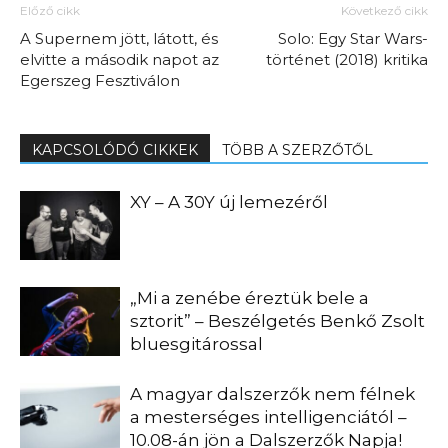
Előző cikk
Következő cikk
A Supernem jött, látott, és
Solo: Egy Star Wars-
elvitte a második napot az
történet (2018) kritika
Egerszeg Fesztiválon
KAPCSOLÓDÓ CIKKEK
TÖBB A SZERZŐTŐL
XY – A 30Y új lemezéről
„Mi a zenébe éreztük bele a
sztorit” – Beszélgetés Benkő Zsolt
bluesgitárossal
A magyar dalszerzők nem félnek
a mesterséges intelligenciától –
10.08-án jön a Dalszerzők Napja!