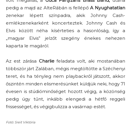
volt megállás, a
Guča Partyzans Brass Band,
utána
pedig a majd az AlteRábán is fellépő
A Nyughatatlan
zenekar lépett színpadra, akik Johnny Cash-
emlékzenekarként koncerteztek. Johnny Cash és
Elvis között néha kísérteties a hasonlóság, így a
„magyar Elvis” jelzőt szegény énekes nehezen
kaparta le magáról.
Az est zárása
Charlie
feladata volt, aki mostanában
többször járt Zalában, mégis megtöltötte a Széchenyi
teret, és ha tényleg nem playbackről játszott, akkor
őszintén minden elismerésünket küldjük neki, hogy 71
évesen is stúdióminőséget hozott végig, a közönség
pedig úgy tűnt, inkább elengedi a hétfő reggeli
frissességet, és végigbulizza a vasárnap estét.
Fotó: Sreit Viktória