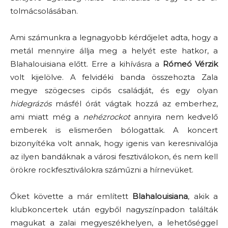
tolmácsolásában.
Ami számunkra a legnagyobb kérdőjelet adta, hogy a
metál mennyire állja meg a helyét este hatkor, a
Blahalouisiana előtt. Erre a kihívásra a
Rómeó Vérzik
volt kijelölve. A felvidéki banda összehozta Zala
megye szögecses cipős családját, és egy olyan
hidegrázós
másfél órát vágtak hozzá az emberhez,
ami miatt még a
nehézrockot
annyira nem kedvelő
emberek is elismerően bólogattak. A koncert
bizonyítéka volt annak, hogy igenis van keresnivalója
az ilyen bandáknak a városi fesztiválokon, és nem kell
örökre rockfesztiválokra száműzni a hírnevüket.
Őket követte a már említett
Blahalouisiana
, akik a
klubkoncertek után egyből nagyszínpadon találták
magukat a zalai megyeszékhelyen, a lehetőséggel