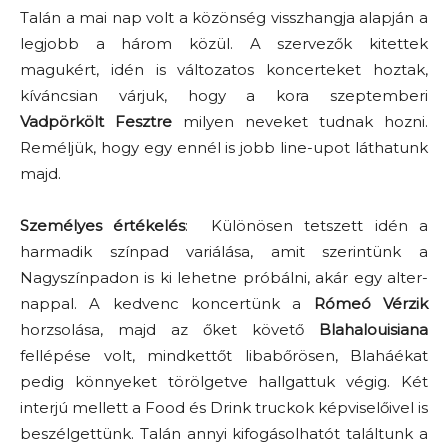
Talán a mai nap volt a közönség visszhangja alapján a
legjobb a három közül. A szervezők kitettek
magukért, idén is változatos koncerteket hoztak,
kíváncsian várjuk, hogy a kora szeptemberi
Vadpörkölt Fesztre
milyen neveket tudnak hozni.
Reméljük, hogy egy ennél is jobb line-upot láthatunk
majd.
Személyes értékelés
: Különösen tetszett idén a
harmadik színpad variálása, amit szerintünk a
Nagyszínpadon is ki lehetne próbálni, akár egy alter-
nappal. A kedvenc koncertünk a
Rómeó Vérzik
horzsolása, majd az őket követő
Blahalouisiana
fellépése volt, mindkettőt libabőrösen, Blaháékat
pedig könnyeket törölgetve hallgattuk végig. Két
interjú mellett a Food és Drink truckok képviselőivel is
beszélgettünk. Talán annyi kifogásolhatót találtunk a