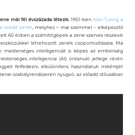
ene már fél évszázada létezik.
1951-ben
Alan Turing a
l kreált zenét
, melyhez – mai szemmel – elképesztő
telt 60 évben a
számító
gépek a zene szerves részeivé
 eszközükkel
létrehozott zenék csoportosítására.
Ma
én mesterséges intelligenciát is képes az emberiség
esterséges intelligencia (AI) öntanuló
jellege
révén
egyeit felfedezni, elkülöníteni, használatuk mikéntjét
zenei
szabályrendszer
e
n nyugvó
, az előadó stílusában