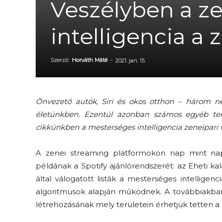
Veszélyben a z
intelligencia a
Szerző:
Horváth Máté
-
2021. jan. 15.
Önvezető autók, Siri és okos otthon – három nép
életünkben. Ezentúl azonban számos egyéb ter
cikkünkben a mesterséges intelligencia zeneipari v
A zenei streaming
platformokon nap mint na
példának a
Spotify
ajánlórendszerét
: az
Eheti ka
által válogatott
listák
a mesterséges intelligen
algoritmusok alapján működnek. A továbbiakba
létrehozásának mely területein érhetjük tetten a 