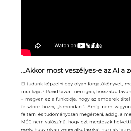
…Akkor most veszélyes-e az AI a 
El tudunk képzelni egy olyan forgatókönyvet, me
munkáját? Rövid távon
:
nemigen, hosszabb távo
– megvan az a funkciója, hogy
a
z emberek által
felszínre hozni, „kimondani”. Amíg nem vagyu
feltárni és tudományosan megérteni, addig
, a
mes
MÉG
nem valószínű, hogy ezt
megteszik helyett
esély, hogy
olyan zenei alkotásokat hoznak létr