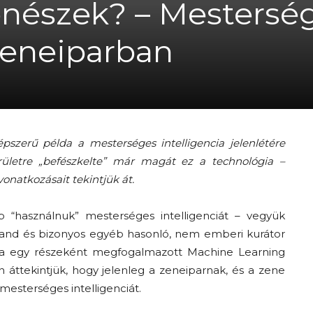
enészek? – Mestersé
A
 zeneiparban
fiatalság
szerű példa a mesterséges intelligencia jelenlétére
ületre „befészkelte” már magát ez a technológia –
onatkozásait tekintjük át.
százada
p “
használnuk
” mesterséges intelligenciát – vegyük
land
és
bizonyos
egyéb
hasonló, nem emberi
kurátor
cia egy részeként megfogalmazott
Machine
Learning
n
áttekintjük
, hogy jelenleg a zeneiparnak, és a zene
mesterséges intelligenciát.