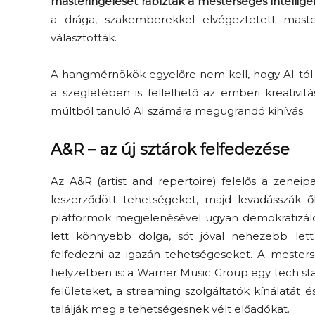
masteringelését
rábízták a mesterséges intelligen
a drága, szakemberekkel elvégeztetett
maste
választották.
A hangmérnökök
egyelőre nem kell, hogy AI-tól
a szegletében is fellelhető az emberi kreativit
múltból tanuló A
I számára megugrandó kihívás.
A&R – az új sztárok felfedezése
Az A&R (
artist
and
repertoire
) felelős a zenei
leszerződött tehetségeket, majd levadásszák ő
platfo
rmok megjelenésével ugyan demokratizáló
lett könnyebb dolga, sőt
jóval nehezebb lett
felfedezni az igazán tehetségeseket
. A mesters
helyzetben is: a Warner Music Group
egy
tech
st
felületeket,
a
streaming
szolgáltatók kínálatát
é
találják meg a tehetségesnek vélt előadókat.