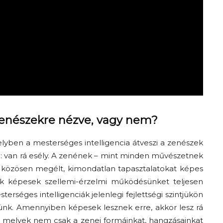
zenészekre nézve, vagy nem?
lyben a mesterséges intelligencia átveszi a zenészek
n
:
van rá esély.
A zenének – mint minden művészetnek
közös
en megélt,
kimondatlan tapasztalatokat képes
nk képesek
szellemi-érzelmi működésünket teljesen
terséges intelligenciák jelenlegi fejlettségi szintj
ükön
ünk
. Amennyiben képesek lesznek erre, akkor lesz rá
e, melyek nem csak a
zenei
formá
in
kat, hangzás
ain
kat