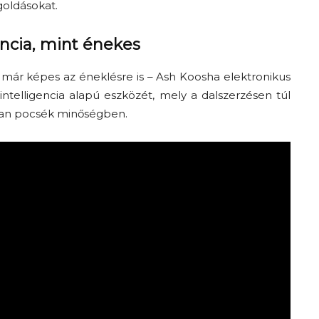
oldásokat.
encia, mint énekes
már
képes az éneklésre is –
Ash
Koosha
elektronikus
ntelligencia alapú eszközét, mely
a dalszerzésen túl
tóan pocsék minőségben.