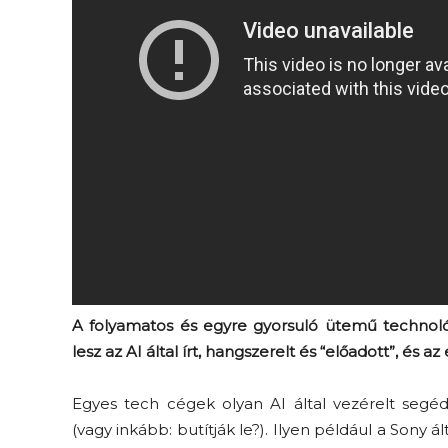
Smalltalkolunk a
ri
smalltalkról – Trashről és
lélekről S03E03 premier
A folyamatos és egyre gyorsuló ütemű technológ
lesz az AI által írt, hangszerelt és “előadott”, és 
Egyes
tech
cégek olyan AI által vezérelt seg
(vagy inkább: butítj
ák
le
?). Ilyen például a Sony ál