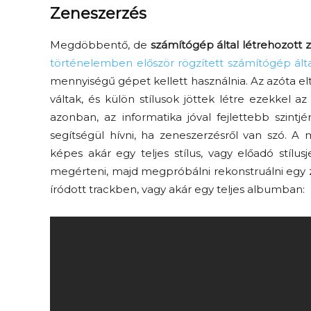
Zeneszerzés
M
egdöbbentő, de
számítógép által létrehozott z
történelemben először
rögzített számítógép álta
mennyiségű gépet kellett használnia.
Az azóta el
váltak, és külön stílusok jöttek létre
ezekkel az
azonban,
az informatika
jóval fejlettebb
szintj
segítségül hívni, ha zeneszerzésről van szó.
A m
képes akár egy teljes stílus, vag
y előadó stílusj
megérteni, majd megpróbálni rekonstruálni egy
íródott
trackben
, vagy akár egy teljes albumban: