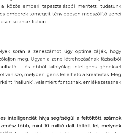
a
közös emberi tapasztalásból merített
, tudatunk
pes emberek tömegeit ténylegesen megszólító zenei
esen science-fiction.
elyek során a zeneszámot úgy optimalizá
lják, hogy
szólaljon meg.
Ugyan a zene létrehozásának fázisaiból
lható – és ebből kifolyólag intelligens gépekkel
ról van szó, melyben igenis fellelhető a kreativitás. Még
rként
“hallunk”, valamiért fontosnak, emlékezetesnek
s intelligenciát hívja segítségül a feltöltött számok
enész több, mint 10 milllió dalt töltött fel, melynek