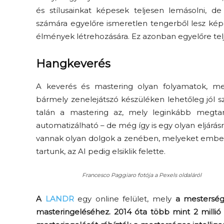
és stílus
ain
kat képesek
teljesen
lemásolni, de
számára
egyelőre
ismeretlen tengerből
lesz ké
élmények létrehozására. Ez azonban egyelőre telj
Hangkeverés
A keverés és
mastering
olyan folyamatok, m
bármely zenelejátszó készüléken
lehetőleg
jól 
talán a
mastering
az, mely leginkább megtanu
automatizálható – de még így is egy olyan
eljárás
vannak olyan dolgok a zenében, melyeket embe
tartunk, az AI pedig elsiklik felette.
Francesco Paggiaro fotója a Pexels oldaláról
A
LANDR
egy online felület, mely
a mestersége
masteringeléséhez. 2014 óta több mint 2 millió z