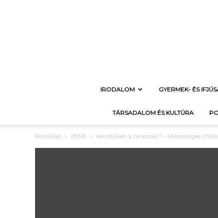
IRODALOM
GYERMEK- ÉS IFJÚ
TÁRSADALOM ÉS KULTÚRA
PO
Kezdőlap
ZENE
Veszélyben a zenészek? – Mesterséges intel