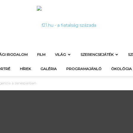
SÁGI IRODALOM
FILM
VILÁG
SZERENCSEJÁTÉK
SZ
f21.hu
RTRÉ
HÍREK
GALÉRIA
PROGRAMAJÁNLÓ
ÖKOLÓGIA
ligencia a zeneiparban
–