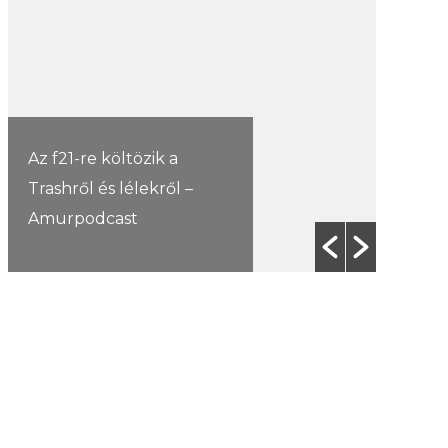
Az f21-re költözik a
Trashről és lélekről –
Amurpodcast
Jelen