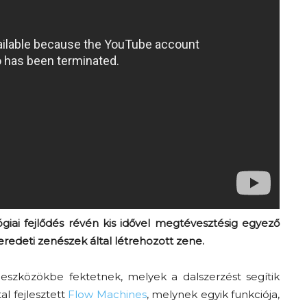
Elveszítettük az
unatkozás képességét? –
Trashről és lélekről
S03E02 premier
iai fejlődés révén kis idővel megtévesztésig egyező
az eredeti zenészek által létrehozott zene.
édeszközökbe fektetnek, mely
ek
a dalszerzést segíti
k
tal fejlesztett
Flow
Machines
, melynek egyik funkciója,