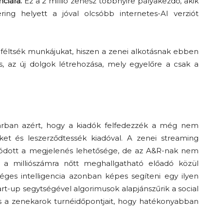
ciára.
Ez a 2 millió zenész többnyire p
ályakezdő, akik
ring
helyett a jóval olcsóbb internetes-AI verziót
 féltsék munkájukat, hiszen a zenei alkotásnak ebben
ás, az új dolgok létrehozása, mely egyelőre a
csak a
parban azért, hogy a kiadók felfedezzék a még nem
ket és leszerződtessék kiadóval. A zenei streaming
dott a megjelenés lehetősége, de az A&R-
nak
nem
a milliószámra nőtt meghallgatható
előadó
köz
ül
éges intelligencia azonban képes segíteni egy ilyen
art-
up
segytségével
algorimusok
alapjánszűrik
a
social
s
a zenekarok
tu
r
né
időpontjait, hogy hatékonyabban