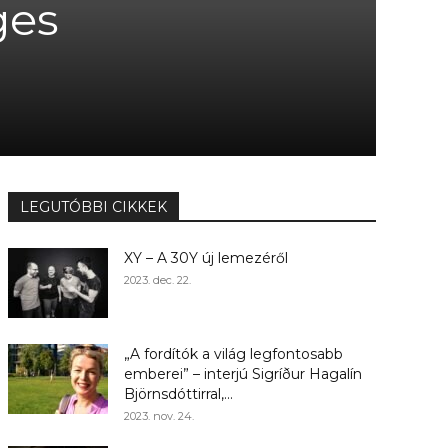
ges
LEGUTÓBBI CIKKEK
XY – A 30Y új lemezéről
2023. dec. 22.
„A fordítók a világ legfontosabb
emberei” – interjú Sigríður Hagalín
Björnsdóttirral,...
2023. nov. 24.