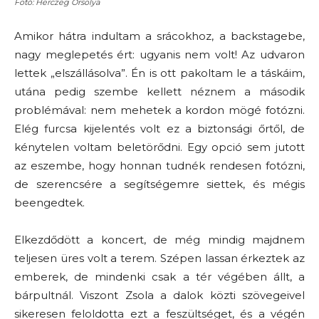
Fotó: Herczeg Orsolya
Amikor hátra indultam a srácokhoz, a backstagebe,
nagy meglepetés ért: ugyanis nem volt! Az udvaron
lettek „elszállásolva”. Én is ott pakoltam le a táskáim,
utána pedig szembe kellett néznem a második
problémával: nem mehetek a kordon mögé fotózni.
Elég furcsa kijelentés volt ez a biztonsági őrtől, de
kénytelen voltam beletörődni. Egy opció sem jutott
az eszembe, hogy honnan tudnék rendesen fotózni,
de szerencsére a segítségemre siettek, és mégis
beengedtek.
Elkezdődött a koncert, de még mindig majdnem
teljesen üres volt a terem. Szépen lassan érkeztek az
emberek, de mindenki csak a tér végében állt, a
bárpultnál. Viszont Zsola a dalok közti szövegeivel
sikeresen feloldotta ezt a feszültséget, és a végén