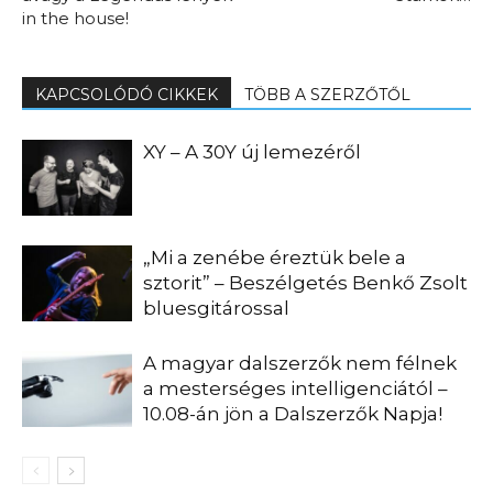
in the house!
KAPCSOLÓDÓ CIKKEK
TÖBB A SZERZŐTŐL
XY – A 30Y új lemezéről
„Mi a zenébe éreztük bele a
sztorit” – Beszélgetés Benkő Zsolt
bluesgitárossal
A magyar dalszerzők nem félnek
a mesterséges intelligenciától –
10.08-án jön a Dalszerzők Napja!