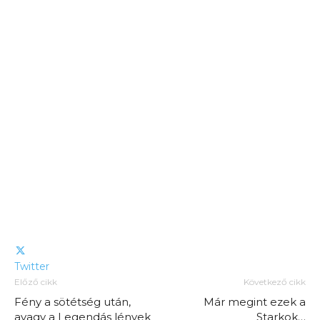
Twitter
Előző cikk
Következő cikk
Fény a sötétség után,
Már megint ezek a
avagy a Legendás lények
Starkok…