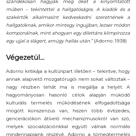
szándékosan hagyják meg őket a kinyomtatott
műben – tekintettel a hallgatóságra. A kiadók és a
szakértők alkalmasint kedveskedni szeretnének a
hallgatóknak, amikor mintegy ingujjban, lezser módon
komponálnak, mint ahogyan egy dilettáns klimpírozza
egy ujjal a slágert, amúgy hallás után.
”
(Adorno: 1938)
Végezetül…
Adorno kritikája a kultúripart illetően – tekintve, hogy
annak alapvető mozgatórugói nem sokat változtak –
nagy részben tehát ma is megállja a helyét. A
hagyományosan hasonló célok alapján müködő
kulturális termelés működésének elfogadottsága
mögött konszenzus van, hiszen több évtizedes,
gencerációkon átívelő mechanizmusokról van szó,
melyek szocializációnkkal együtt válnak normális
mindennapjaink részévé. Adorno a tömegtermelés