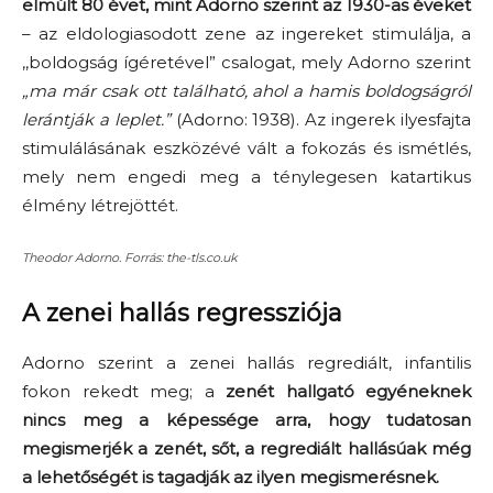
elmúlt 80 évet, mint Adorno szerint az 1930-as éveket
– a
z eldologiasodott zene az ingereket stimulálja, a
,,boldogság ígéretével” csalogat, mely
Adorno
szerint
„
ma már csak ott található, ahol a hamis boldogságról
lerántják a leplet.”
(Adorno: 1938).
Az ingerek ilyesfajta
stimulálásának eszközévé vált a fokozás és ismétlés
,
mely nem engedi meg a ténylegesen katartikus
élmény létrejöttét.
Theodor Adorno. Forrás: the-tls.co.uk
A zenei hallás regressziója
A
dorno
szerint a
zenei hallás
regrediált
,
infantilis
fokon rekedt meg
;
a
zenét hallgató egyének
nek
nincs meg a képessége arra, hogy tudatosan
megismerjék a zenét, sőt, a regrediált hallásúak
még
a lehetőségét is tagadják az ilyen megismerésnek.