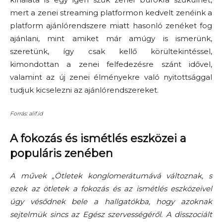
mert a zenei streaming platformon
kedvelt
zenéink a
platform ajánlórendszere miatt hasonló zenéket fog
ajánlani, mint amiket már amúgy is ismerünk,
szeretünk, így csak kellő körültekintéssel,
kimondottan a zenei felfedezésre szánt idővel,
valamint
az új zenei élményekre való nyitottsággal
tudjuk kicselezni az ajánlórendszereket.
Forrás: alif.id
A fokozás és ismétlés eszközei a
populáris zenében
A művek „Ötletek konglomerátumává változnak, s
ezek az ötletek a fokozás és az ismétlés eszközeivel
úgy vésődnek bele a hallgatókba, hogy azoknak
sejtelmük sincs az Egész szervességéről. A disszociált