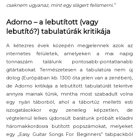
csaknem ugyanaz, mint egy slágert felismerni.”
Adorno – a lebutított (vagy
lebutító?) tabulatúrák kritikája
A kétezres évek közepén megjelennek azok az
internetes felületek, amelyeken a mai napig
tonnaszám találunk pontosabb-pontatlanabb
gitártabokat
. Természetesen a tabul
atúra nem új
dolog (
Európában kb. 1300 óta jelen van a
zenében)
,
de
Adorno
kritikája a lebutított tabulatúrát tekintve
annyira mainak tűnik, mintha
most szabadult volna
egy
nyári
táborból, ahol a tábortűz melletti esti
iszogatásokkor egy zeneileg
képzet
len
,
de
végtelenül lelkes
újdonsült barátunk próbált előadni
háromakkordosra butított
popszámokat,
melyeket
egy ,,
Easy Guitar
Songs
F
or
Beginners
”
tabpack
ból