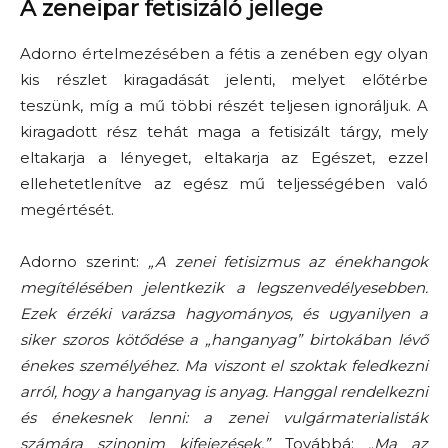
A zeneipar fetisizáló jellege
Adorno értelmezésében a fétis a zenében egy olyan
kis részlet kiragadását jelenti, mely
et
előtérbe
teszünk
, míg a mű többi rész
ét teljesen ignoráljuk. A
kiragadott rész tehát maga a fetisizált tárgy, mely
eltakarja a lényeget, eltakarja az Egészet, ezzel
ellehetetlenítve az e
gész mű teljességében való
megértését.
Adorno
szerint:
„
A zenei fetisizmus az énekhangok
megítélésében jelentkezik a legszenvedélyesebben.
Ezek érzéki varázsa hagyományos, és ugyanilyen a
siker szoros kötődése a „hanganyag” birtokában lévő
énekes személyéhez. Ma viszont el szoktak feledkezni
arról, hogy a hanganyag is anyag. Hanggal rendelkezni
és énekesnek lenni: a zenei
vulgármaterialisták
számára szinonim kifejezések.”
Továbbá:
„
Ma az