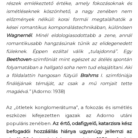
részek emlékeztető értéke, amely fokozásoknak és
ismétléseknek köszönhető, a nagy zenében nem
előzmények nélküli: korai formái megtalálhatók a
kései romantikus komponálástechnikában, különösen
Wagnernél
. Minél
eldologiasodottabb
a zene, annál
romantikusabb hangzásúnak tűnik az elidegenedett
füleknek. Éppen ezáltal válik „tulajdonná”. Egy
Beethoven
-szimfóniát mint egészet az átélés spontán
folyamatában a hallgató soha nem tud elsajátítani. Aki
a földalattin hangosan fütyüli
Brahms
I. szimfóniája
fináléjának témáját, az csak a mű romjait tette
magáévá.”
(Adorno: 1938)
Az
„
ötletek konglomerátuma
”
, a fokozás és ismétlés
eszközei
kifejezetten
igazak az
Adorno
utáni
populáris zenében
.
Az értő, odafigyelő, katarzisra kész
befogadói hozzáállás hiánya
ugyanúgy jellemzi az