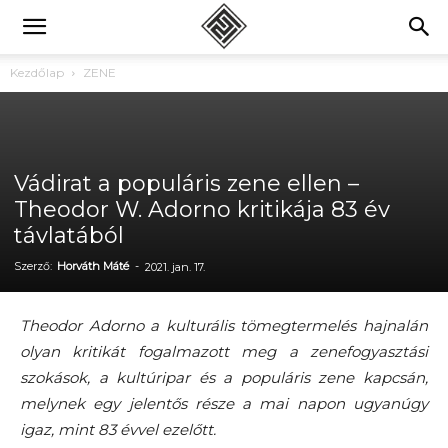
Kezdőlap
ZENE
Vádirat a populáris zene ellen –
Theodor W. Adorno kritikája 83 év
távlatából
Szerző:
Horváth Máté
-
2021. jan. 17.
Theodor Adorno a kulturális tömegtermelés hajnalán
olyan kritikát fogalmazott meg a zenefogyasztási
szokások, a kultúripar és a populáris zene kapcsán,
melynek egy jelentős része a mai napon ugyanúgy
igaz, mint 83 évvel ezelőtt.