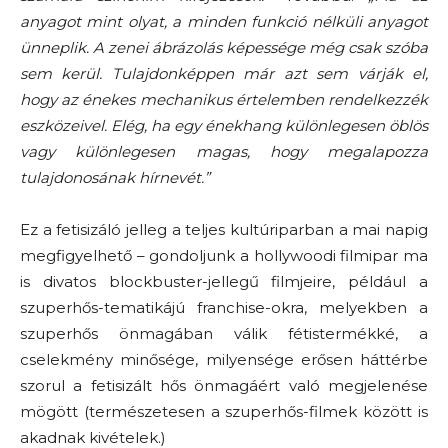
anyagot
mint olyat, a minden funkció nélküli anyagot
ünneplik. A zenei ábrázolás képessége még csak szóba
sem kerül. Tulajdonképpen már azt sem várják el,
hogy az énekes mechanikus értelemben rendelkezzék
eszközeivel. Elég, ha egy énekhang különlegesen öblös
vagy különlegesen magas, hogy megalapozza
tulajdonosának hírnevét.”
Ez a fetisizáló jelleg a teljes
kultúriparban
a mai napig
megfigyelhető – gondoljunk a
hollywoodi filmipar ma
is divatos
blockbuster
-jellegű
filmjeire, például a
szuperhős-tematikájú
franchise-okra,
melyekben
a
szuperhős önmagában válik fétistermékké, a
cselekmény minősége, milyensége erősen háttérbe
szorul a fetisizált hős önmagáért való
megjelenése
mögött
(természetesen a szuperhős-filmek között is
akadnak kivételek.)