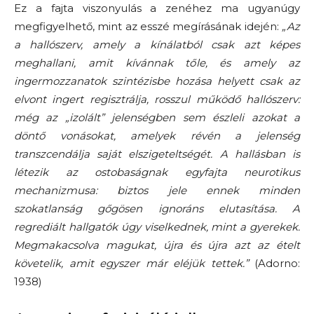
Ez a fajta viszonyulás a zenéhez ma ugyanúgy
megfigyelhető, mint az esszé megírásának idején:
„
Az
a hallószerv, amely a kínálatból csak azt képes
meghallani, amit kívánnak tőle, és amely az
ingermozzanatok szintézisbe hozása helyett csak az
elvont ingert regisztrálja, rosszul működő hallószerv:
még az „izolált” jelenségben sem észleli azokat a
döntő vonásokat, amelyek révén a jelenség
transzcendálja
saját elszigeteltségét. A hallásban is
létezik az ostobaságnak egyfajta neurotikus
mechanizmusa: biztos jele ennek minden
szokatlanság gőgösen
ignoráns
elutasítása. A
regrediált
hallgatók úgy viselkednek, mint a gyerekek.
Megmakacsolva magukat, újra és újra azt az ételt
követelik, amit egyszer már eléjük tettek.”
(Adorno:
1938)