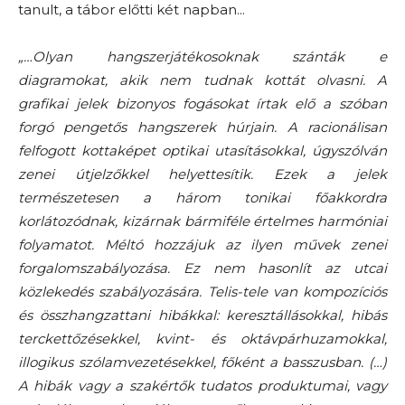
tanult, a tábor előtti két napban.
..
„…Olyan hangszerjátékosoknak szánták e
diagramokat, akik nem tudnak kottát olvasni. A
grafikai jelek bizonyos fogásokat írtak elő a szóban
forgó pengetős hangszerek húrjain. A racionálisan
felfogott kottaképet optikai utasításokkal, úgyszólván
zenei útjelzőkkel helyettesítik. Ezek a jelek
természetesen a három tonikai főakkordra
korlátozódnak, kizárnak bármiféle értelmes harmóniai
folyamatot. Méltó hozzájuk az ilyen művek zenei
forgalomszabályozása. Ez nem hasonlít az utcai
közlekedés szabályozására. Telis-tele van kompozíciós
és összhangzattani hibákkal: keresztállásokkal, hibás
terckettőzésekkel,
kvint- és
oktávpárhuzamokkal,
illogikus szólamvezetésekkel, főként a basszusban.
(
…)
A
hibák vagy a szakértők tudatos produktumai, vagy