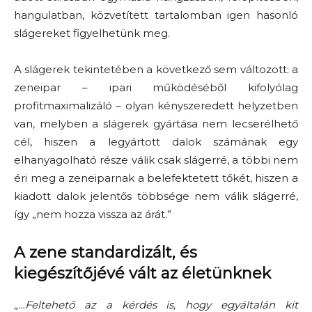
hangulatban, közvetített tartal
omban igen hasonló
slágereket figyelhetünk meg.
A slágerek tekintetében a következő sem változott: a
zeneipar –
ipari
működéséből kifolyólag
profitmaximalizáló – olyan kényszeredett helyzetben
van, melyb
en a slágerek gyártása nem lecserélhető
cél, hiszen
a legyártott dalok számának egy
elhanyagolható része válik csak slágerré, a többi nem
éri meg a zeneiparnak a belefektetett tőkét, hiszen a
kiadott dalok jelentős többsége nem válik slágerré,
így „nem hozza vissza az árát.”
A zene standardizált, és
kiegészítőjévé vált az életünknek
„…
Fe
ltehető az a kérdés is, hogy egyáltalán kit