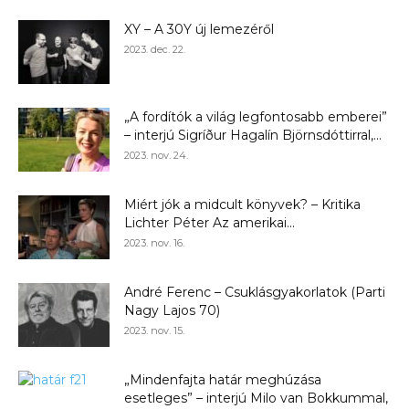
XY – A 30Y új lemezéről
2023. dec. 22.
„A fordítók a világ legfontosabb emberei”
– interjú Sigríður Hagalín Björnsdóttirral,...
2023. nov. 24.
Miért jók a midcult könyvek? – Kritika
Lichter Péter Az amerikai...
2023. nov. 16.
André Ferenc – Csuklásgyakorlatok (Parti
Nagy Lajos 70)
2023. nov. 15.
„Mindenfajta határ meghúzása
esetleges” – interjú Milo van Bokkummal,