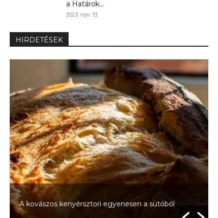
a Határok...
2023. nov. 13.
HIRDETÉSEK
A kovászos kenyérsztori egyenesen a sütőből