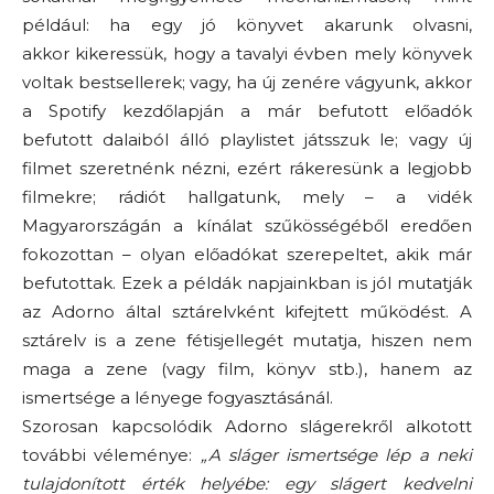
például
:
ha egy jó könyvet akarunk olvasni,
akkor kike
ressük
, hogy a tavalyi évben mely könyvek
voltak bestsellerek;
vagy,
ha új zenére vágyunk, akkor
a
Spotify
kezdőlapján a már befutott előadók
befutott
dalaiból
álló
playlistet
játsszuk le;
vagy új
filmet szeretnénk nézni, ezért
rákeresünk a legjobb
filmekre;
rádiót hallgatunk, mely – a vidék
Magyarországán a kínálat szűkösségéből eredően
fokozottan – olyan előadókat szerepeltet, akik már
befutottak
.
Ezek a példák napjainkban is jól mutatják
az
Adorno
által sztárelvként kifejtett működést.
A
sztárelv is a zene fétisjellegét mutatja, hiszen nem
maga a zene
(vagy film, könyv
stb.
),
hanem az
ismertsége a lényege fogyasztásánál
.
Szorosan kapcsolódik
Adorno
slágerekről alkotott
további véleménye:
„
A sláger ismertsége lép a neki
tulajdonított érték helyébe: egy slágert kedvelni