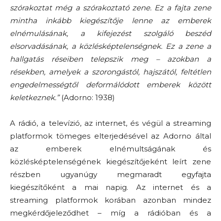
szórakoztat még a szórakoztató zene. Ez a fajta zene
mintha inkább kiegészítője lenne az emberek
elnémulásának, a kifejezést szolgáló beszéd
elsorvadásának, a közlésképtelenségnek. Ez a zene a
hallgatás réseiben telepszik meg – azokban a
résekben, amelyek a szorongástól, hajszától, feltétlen
engedelmességtől deformálódott emberek között
keletkeznek.”
(
Adorno
: 1938)
A rádió, a televízió, az internet, és végül a streaming
platformok t
ömeges
elterjedésével
az
Adorno
által
az emberek elnémultságának és
közlésképtelenségének kiegészítőjeként leírt zen
e
részben ugyanúgy megmaradt
egyfajta
kiegészítőként a mai napig. Az internet és a
streaming platformok korában azonban mindez
megkérdőjeleződhet – míg a rádióban és a