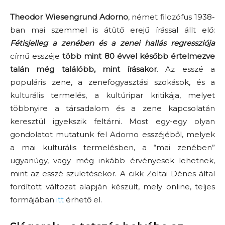
Theodor Wiesengrund Adorno
, német
filozófus 1938-
ban mai szemmel
is átütő erejű
írással állt elő:
Fétisjelleg a zenében és a zenei hallás regressziója
című esszéje
több mint 80 évvel később értelmezve
talán még találóbb
, mint írásakor
. Az esszé
a
populáris zene, a zenefogyasztási szokások,
és
a
kulturális termelés, a kultúripar kritikája,
melyet
többnyire a társadalom és a zene kapcsolatán
keresztül igyekszik feltárni. Most
egy-egy olyan
gondolatot
mutatunk fel
Adorno
esszéjéből, me
lyek
a mai
kulturális termelésben, a “mai zenében”
ugyanúgy, vagy még
inkább érvényesek lehetnek,
mint az esszé születésekor.
A cikk Zoltai Dénes által
fordított változat alapján készült, mely online, teljes
formájában
itt
érhető el.