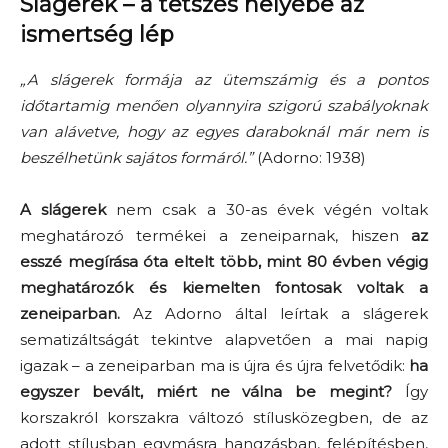
Slágerek – a tetszés helyébe az
ismertség lép
„
A slágerek formája az ütemszámig és a pontos
időtartamig menően olyannyira szigorú szabályoknak
van alávetve, hogy az egyes daraboknál már nem is
beszélhetünk sajátos formáról.”
(Adorno: 1938)
A slágerek
nem csak a 30-as évek végén voltak
meghatározó termékei a zeneiparnak, hiszen
az
esszé megí
rása óta eltelt több, mint 80 évben végig
meghatározók és kiemelten fontosak
voltak a
zeneiparban.
Az
Adorno
által leírtak a slágerek
sematizáltság
át
tekintve
alapvetően a mai napig
igazak
– a zeneiparban ma
is újra és újra felvetődik:
ha
egyszer bevált, miért ne váln
a be megint?
Így
korszakról korszakra változó stílusközegben, de az
adott stílusban egymásra hangzásban, felépítésben,