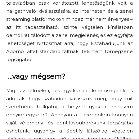
televízióban csak korlátozott lehetőségünk volt a
hallgatniv
aló
kiválasztására, az interneten és a zenei
streaming platformokon mindez már nem érvényes –
az itt tapasztalható, szinte végtelen kínálatban
demokratizálódott a zenei megjelenés, és ez egyfajta
lehetőséget biztosíthat arra, hogy kiszabaduljunk az
Adorno
által
standardizáltnak tekintett tömegzene
fogságából.
…vagy mégsem?
Míg az elméleti, és gyakorlati lehetőségeink is
adottak, hogy szabadon válasszuk meg, hogy mit
szeretnénk hallgatni, a helyzet gyakran mégsem
ennyire egyszerű. Ahogyan a Facebookon
könnyen
saját vélemény- és identitásbuborékunk fogságába
eshetünk, ugyanígy a
Spotify
látszólag végtelen
kínálata is egy igen szűk zenei burokra szűkülhet
,