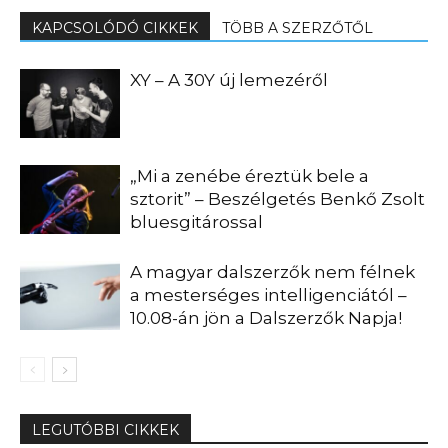
KAPCSOLÓDÓ CIKKEK
TÖBB A SZERZŐTŐL
XY – A 30Y új lemezéről
„Mi a zenébe éreztük bele a
sztorit” – Beszélgetés Benkő Zsolt
bluesgitárossal
A magyar dalszerzők nem félnek
a mesterséges intelligenciától –
10.08-án jön a Dalszerzők Napja!
LEGUTÓBBI CIKKEK