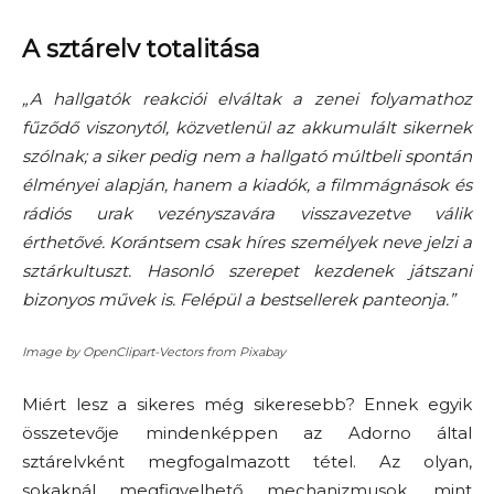
A sztárelv totalitása
„
A hallgatók
reakciói elváltak a zenei folyamathoz
fűződő viszonytól, közvetlenül az akkumulált sikernek
szólnak; a siker pedig nem a hallgató múltbeli spontán
élményei alapján, hanem a kiadók, a filmmágnások és
rádiós urak
vezényszavára
visszavezetve válik
érthetővé. Korántsem csak híres személyek neve jelzi a
sztárkultuszt. Hasonló szerepet kezdenek játszani
bizonyos művek is. Felépül a bestsellerek panteonja.
”
Image by OpenClipart-Vectors from Pixabay
Miért lesz a sikeres még sikeresebb? Ennek egyik
összetevője mindenképpen az
Adorno
által
sztárelvként megfogalmazott tétel.
Az olyan
,
sokaknál megfigyelhető
mechanizmusok, mint