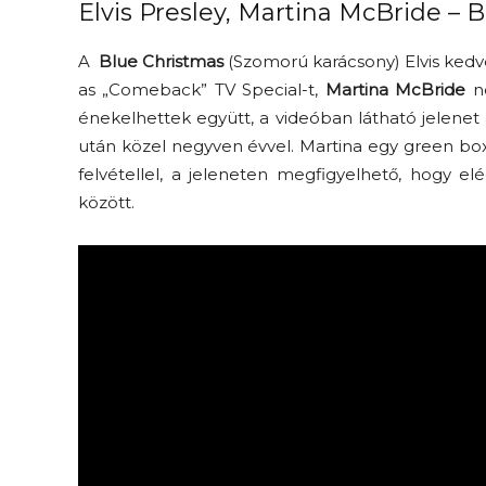
Elvis Presley, Martina McBride – 
A
Blue Christmas
(Szomorú karácsony) Elvis kedv
as „Comeback” TV Special-t,
Martina McBride
ne
énekelhettek együtt, a videóban látható jelenet
után közel negyven évvel. Martina egy green box
felvétellel, a jeleneten megfigyelhető, hogy el
között.