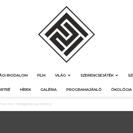
SÁGI IRODALOM
FILM
VILÁG
SZERENCSEJÁTÉK
SZ
f21.hu
RTRÉ
HÍREK
GALÉRIA
PROGRAMAJÁNLÓ
ÖKOLÓGIA
n túl – Válogatás karácsonyi...
–