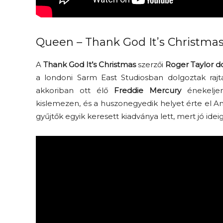
Queen – Thank God It’s Christma
A
Thank God It’s Christmas
szerzői
Roger Taylor d
a londoni Sarm East Studiosban dolgoztak raj
akkoriban ott élő
Freddie Mercury
énekeljen
kislemezen, és a huszonegyedik helyet érte el An
gyűjtők egyik keresett kiadványa lett, mert jó i