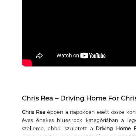
Smalltalkolunk a
ri
smalltalkról – Trashről és
lélekről S03E03 premier
Chris Rea – Driving Home For Chr
Chris Rea
éppen a napokban esett össze koncer
éves énekes blues,rock kategóriában a leg
szelleme, ebből született a
Driving Home F