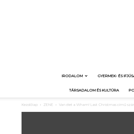
IRODALOM
GYERMEK- ÉS IFJÚ
TÁRSADALOM ÉS KULTÚRA
PO
Kezdőlap
ZENE
Van élet a Wham! Last Christmas című számá