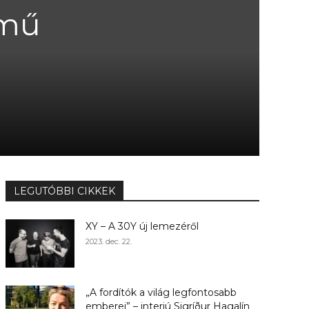
ímű
LEGUTÓBBI CIKKEK
XY – A 30Y új lemezéről
2023. dec. 22.
„A fordítók a világ legfontosabb
emberei” – interjú Sigríður Hagalín