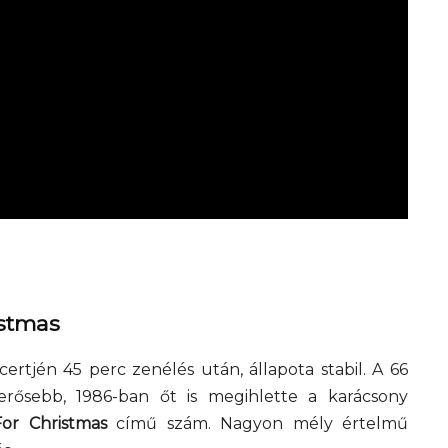
Elveszítettük az
unatkozás képességét? –
Trashről és lélekről
S03E02 premier
istmas
tjén 45 perc zenélés után, állapota stabil. A 66
erősebb, 1986-ban őt is megihlette a karácsony
or Christmas
című szám. Nagyon mély értelmű