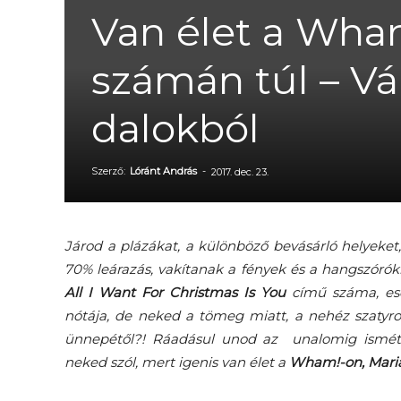
Van élet a Wha
számán túl – Vá
dalokból
Szerző:
Lóránt András
-
2017. dec. 23.
Járod a plázákat, a különböző bevásárló helyeket,
70% leárazás, vakítanak a fények és a hangszórók
All I Want For Christmas Is You
című száma, es
nótája, de neked a tömeg miatt, a nehéz szatyro
ünnepétől?! Ráadásul unod az unalomig ismétel
neked szól, mert igenis van élet a
Wham!-on, Mari