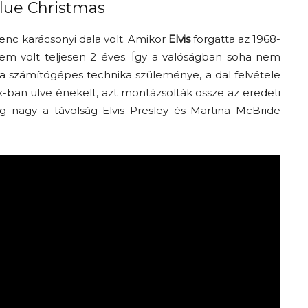
Blue Christmas
enc karácsonyi dala volt. Amikor
Elvis
forgatta az 1968-
m volt teljesen 2 éves. Így a valóságban soha nem
 a számítógépes technika szüleménye, a dal felvétele
-ban ülve énekelt, azt montázsolták össze az eredeti
ég nagy a távolság Elvis Presley és Martina McBride