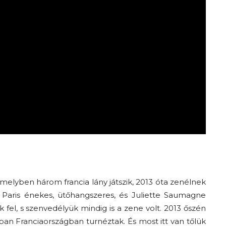
 melyben három francia lány játszik, 2013 óta zenélnek
 Paris énekes, ütőhangszeres, és Juliette Saumagne
k fel, s szenvedélyük mindig is a zene volt. 2013 őszén
ban Franciaországban turnéztak. És most itt van tőlük