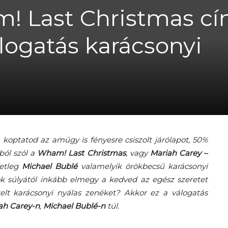
m! Last Christmas c
logatás karácsonyi
A
fiatalság
 koptatod az amúgy is fényesre csiszolt járólapot, 50%
ból szól a
Wham! Last Christmas
, vagy
Mariah Carey –
etleg
Michael Bublé
valamelyik örökbecsű karácsonyi
k súlyától inkább elmegy a kedved az egész szeretet
százada
t karácsonyi nyálas zenéket? Akkor ez a válogatás
ah Carey-n
,
Michael Bublé-n
túl.