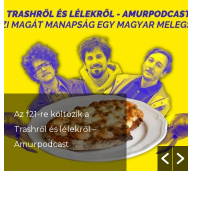
Az f21-re költözik a
Trashről és lélekről –
Amurpodcast
Jelen