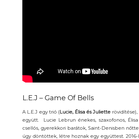
L.E.J – Game Of Bells
A L.E.J egy trió (
Lucie, Élisa és Juliette
rövidítése),
együtt. Lucie Lebrun énekes, szaxofonos, Élisa
csellós, gyerekkori barátok, Saint-Denisben nőtte
úgy döntöttek, létre hoznak egy együttest. 2016-