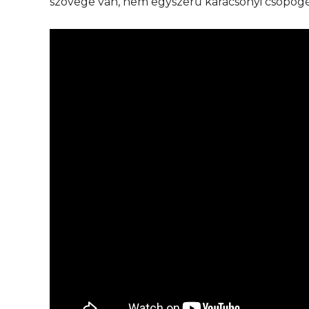
szövege van, nem egyszerű karácsonyi csöpögé