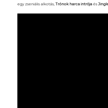
egy zseniális alkotás,
Trónok harca intrója
és
Jingl