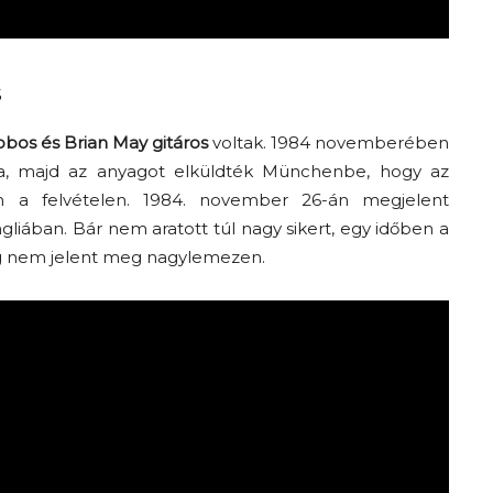
s
obos és Brian May gitáros
voltak. 1984 novemberében
ta, majd az anyagot elküldték Münchenbe, hogy az
 a felvételen. 1984. november 26-án megjelent
gliában. Bár nem aratott túl nagy sikert, egy időben a
deig nem jelent meg nagylemezen.