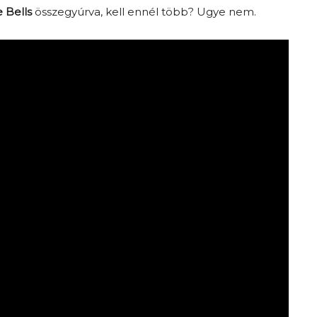
e Bells
összegyúrva, kell ennél több? Ugye nem.