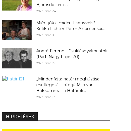
Björnsdóttirral,...
2023. nov. 24.
Miért jók a midcult könyvek? –
Kritika Lichter Péter Az amerikai...
2023. nov. 16.
André Ferenc – Csuklásgyakorlatok
(Parti Nagy Lajos 70)
2023. nov. 15.
„Mindenfajta határ meghúzása
esetleges” – interjú Milo van
Bokkummal, a Határok...
2023. nov. 13.
HIRDETÉSEK