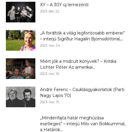
XY – A 30Y új lemezéről
2023. dec. 22.
„A fordítók a világ legfontosabb emberei”
– interjú Sigríður Hagalín Björnsdóttirral,...
2023. nov. 24.
Miért jók a midcult könyvek? – Kritika
Lichter Péter Az amerikai...
2023. nov. 16.
André Ferenc – Csuklásgyakorlatok (Parti
Nagy Lajos 70)
2023. nov. 15.
„Mindenfajta határ meghúzása
esetleges” – interjú Milo van Bokkummal,
a Határok...