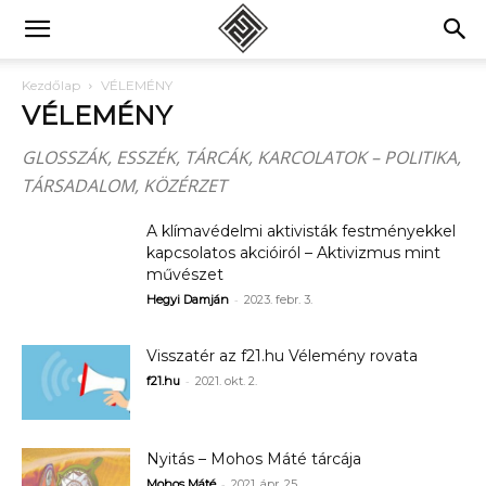
Kezdőlap
VÉLEMÉNY
VÉLEMÉNY
GLOSSZÁK, ESSZÉK, TÁRCÁK, KARCOLATOK – POLITIKA,
TÁRSADALOM, KÖZÉRZET
A klímavédelmi aktivisták festményekkel
kapcsolatos akcióiról – Aktivizmus mint
művészet
-
Hegyi Damján
2023. febr. 3.
Visszatér az f21.hu Vélemény rovata
-
f21.hu
2021. okt. 2.
Nyitás – Mohos Máté tárcája
-
Mohos Máté
2021. ápr. 25.