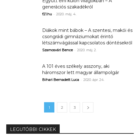
Együtt élni külön világokban – A
generációs szakadékról
-
f21.hu
2020. máj. 4.
Diákok mint bábok – A szentesi, makói és
csongrádi gimnáziumokat érintő
létszámvágással kapcsolatos döntésekről
-
Szamosvári Bence
2020. máj. 2.
A 101 éves székely asszony, aki
háromszor lett magyar állampolgár
-
Bihari Bernadett Luca
2020. ápr. 24.
1
2
3
LEGUTÓBBI CIKKEK