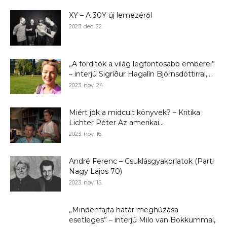
XY – A 30Y új lemezéről
2023. dec. 22.
„A fordítók a világ legfontosabb emberei”
– interjú Sigríður Hagalín Björnsdóttirral,...
2023. nov. 24.
Miért jók a midcult könyvek? – Kritika
Lichter Péter Az amerikai...
2023. nov. 16.
André Ferenc – Csuklásgyakorlatok (Parti
Nagy Lajos 70)
2023. nov. 15.
„Mindenfajta határ meghúzása
esetleges” – interjú Milo van Bokkummal,