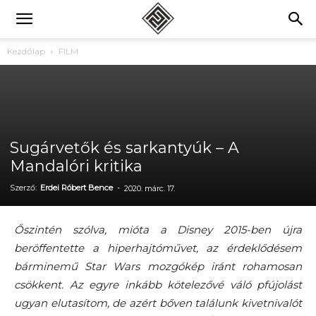
Kezdőlap
FILM
Sugárvetők és sarkantyúk – A
Mandalóri kritika
Szerző:
Erdei Róbert Bence
-
2020. márc. 17.
Őszintén szólva, mióta a Disney 2015-ben újra
beröffentette a hiperhajtóművet, az érdeklődésem
bárminemű Star Wars mozgókép iránt rohamosan
csökkent. Az egyre inkább kötelezővé váló pfújolást
ugyan elutasítom, de azért bőven találunk kivetnivalót