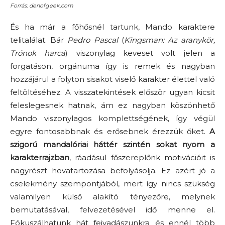
Forrás: denofgeek.com
És ha már a főhősnél tartunk, Mando karaktere
telitalálat. Bár
Pedro Pascal
(
Kingsman: Az aranykör,
Trónok harca
) viszonylag keveset volt jelen a
forgatáson, orgánuma így is remek és nagyban
hozzájárul a folyton sisakot viselő karakter élettel való
feltöltéséhez. A visszatekintések először ugyan kicsit
feleslegesnek hatnak, ám ez nagyban köszönhető
Mando viszonylagos komplettségének, így végül
egyre fontosabbnak és erősebnek érezzük őket.
A
szigorú mandalóriai háttér szintén sokat nyom a
karakterrajzban
, ráadásul főszereplőnk motivációit is
nagyrészt hovatartozása befolyásolja. Ez azért jó a
cselekmény szempontjából, mert így nincs szükség
valamilyen külső alakító tényezőre, melynek
bemutatásával, felvezetésével idő menne el.
Fókuszálhatunk hát fejvadászunkra és ennél több