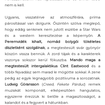
nem is kell.
Ugyanis, visszatérve az atmoszférára, príma
párosítással van dolgunk. Őszintén szólva meglepő,
hogy eddig senkinek nem jutott eszébe a Star Wars
és a western keresztezése a képernyőn.
A
Peremvidék kihalt, nomád bolygói tökéletes
díszletként szolgálnak
, a megtestesült sivár gyönyör
köszön vissza bennük. A zord tájak és a karakterek
viszonya sokszor kerül fókuszba.
Mando maga a
megtestesült intergalaktikus Clint Eastwood
és a
többi fejvadász sem marad le mögötte sokkal. A zene
pedig az egyik legnagyobb pozitívuma a sorozatnak.
Ludwig Göransson
(
Creed, Fekete Párduc
) remek
muzsikát komponált, elképesztően hangulatos,
egyszerre érezzük ki belőle a magasztosságot, a
kalandot és a fegyvert a hátunkban.