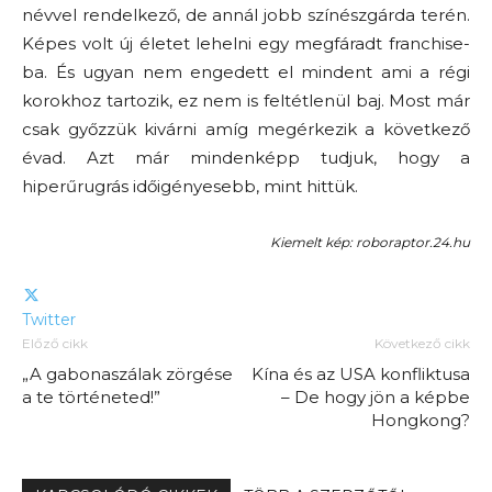
névvel rendelkező, de annál jobb színészgárda terén.
Képes volt új életet lehelni egy megfáradt franchise-
ba. És ugyan nem engedett el mindent ami a régi
korokhoz tartozik, ez nem is feltétlenül baj. Most már
csak győzzük kivárni amíg megérkezik a következő
évad. Azt már mindenképp tudjuk, hogy a
hiperűrugrás időigényesebb, mint hittük.
Kiemelt kép: roboraptor.24.hu
Twitter
Előző cikk
Következő cikk
„A gabonaszálak zörgése
Kína és az USA konfliktusa
a te történeted!”
– De hogy jön a képbe
Hongkong?