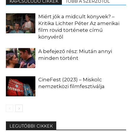
KAPCSOLÓDÓ CIKKEK
TÖBB A SZERZŐTŐL
Miért jók a midcult könyvek? –
Kritika Lichter Péter Az amerikai
film rövid története című
könyvéről
A befejező rész: Miután annyi
minden történt
CineFest (2023) – Miskolc
nemzetközi filmfesztiválja
LEGUTÓBBI CIKKEK