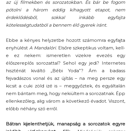
az új filmekben és sorozatokban. És bár be fogom
pótolni a három eddig kihagyott etapot, nem
érdeklődésből, sokkal inkább egyfajta
kötelességtudatból a bennem élő gyerek iránt.
Ebbe a kényes helyzetbe hozott számomra egyfajta
enyhülést
A Mandalóri
. Elsőre szkeptikus voltam, kell-
e ez nekem: ismeretlen vizekre evezés egy
élőszereplős sorozattal? Sehol egy jedi? Internetes
hisztériát kiváltó „Bébi Yoda”? Ám a badass
fejvadászos vonal és az újítás – na meg persze egy
kicsit a cuki zöld izé is – meggyőztek, és egyáltalán
nem bántam meg, hogy nekiültem a sorozatnak. Épp
ellenkezőleg, alig várom a következő évadot. Viszont,
előbb néhány szó erről.
Bátran kijelenthetjük, manapság a sorozatok egyre