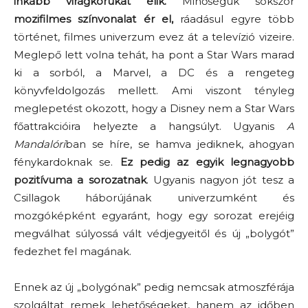
inkább virágkorukat élik.
Minőségük sokszor
mozifilmes színvonalat ér el,
ráadásul egyre több
történet, filmes univerzum evez át a televízió vizeire.
Meglepő lett volna tehát, ha pont a Star Wars marad
ki a sorból, a Marvel, a DC és a rengeteg
könyvfeldolgozás mellett. Ami viszont tényleg
meglepetést okozott, hogy a Disney nem a Star Wars
főattrakcióira helyezte a hangsúlyt. Ugyanis
A
Mandalóri
ban se híre, se hamva jediknek, ahogyan
fénykardoknak se.
Ez pedig az egyik legnagyobb
pozitívuma a sorozatnak
. Ugyanis nagyon jót tesz a
Csillagok háborújának univerzumként és
mozgóképként egyaránt, hogy egy sorozat erejéig
megválhat súlyossá vált védjegyeitől és új „bolygót”
fedezhet fel magának.
Ennek az új „bolygónak” pedig nemcsak atmoszférája
szolgáltat remek lehetőségeket, hanem az időben