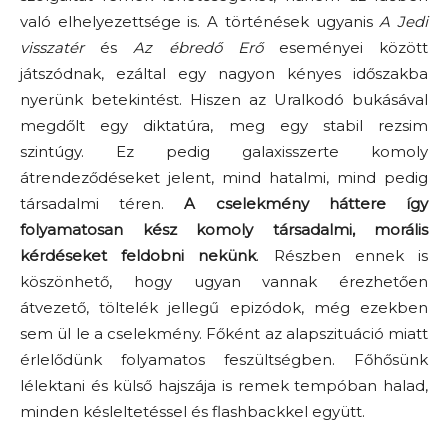
való elhelyezettsége is. A történések ugyanis
A Jedi
visszatér
és
Az ébredő Erő
eseményei között
játszódnak, ezáltal egy nagyon kényes időszakba
nyerünk betekintést. Hiszen az Uralkodó bukásával
megdőlt egy diktatúra, meg egy stabil rezsim
szintúgy. Ez pedig galaxisszerte komoly
átrendeződéseket jelent, mind hatalmi, mind pedig
társadalmi téren.
A cselekmény háttere így
folyamatosan kész komoly társadalmi, morális
kérdéseket feldobni nekünk
. Részben ennek is
köszönhető, hogy ugyan vannak érezhetően
átvezető, töltelék jellegű epizódok, még ezekben
sem ül le a cselekmény. Főként az alapszituáció miatt
érlelődünk folyamatos feszültségben. Főhősünk
lélektani és külső hajszája is remek tempóban halad,
minden késleltetéssel és flashbackkel együtt.