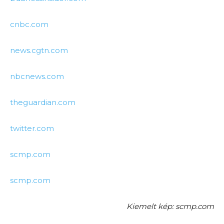
cnbc.com
news.cgtn.com
nbcnews.com
theguardian.com
twitter.com
scmp.com
scmp.com
Kiemelt kép: scmp.com