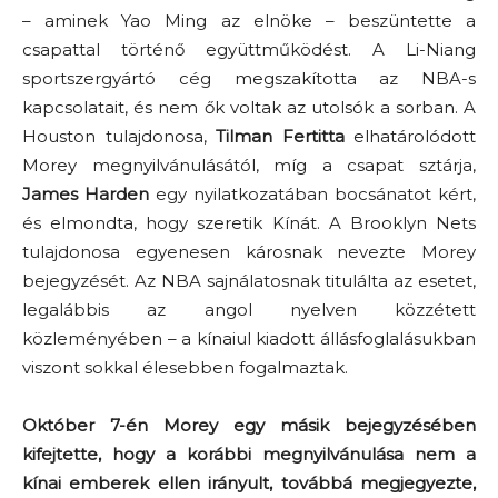
– aminek Yao Ming az elnöke – beszüntette a
csapattal történő együttműködést. A Li-Niang
sportszergyártó cég megszakította az NBA-s
kapcsolatait, és nem ők voltak az utolsók a sorban. A
Houston tulajdonosa,
Tilman Fertitta
elhatárolódott
Morey megnyilvánulásától, míg a csapat sztárja,
James Harden
egy nyilatkozatában bocsánatot kért,
és elmondta, hogy szeretik Kínát. A Brooklyn Nets
tulajdonosa egyenesen károsnak nevezte Morey
bejegyzését. Az NBA sajnálatosnak titulálta az esetet,
legalábbis az angol nyelven közzétett
közleményében – a kínaiul kiadott állásfoglalásukban
viszont sokkal élesebben fogalmaztak.
Október 7-én Morey egy másik bejegyzésében
kifejtette, hogy a korábbi megnyilvánulása nem a
kínai emberek ellen irányult, továbbá megjegyezte,