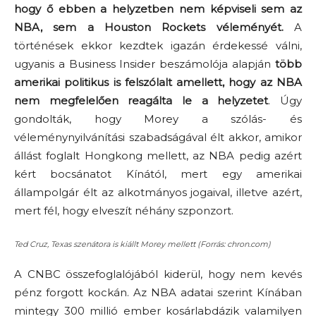
hogy ő ebben a helyzetben nem képviseli sem az
NBA, sem a Houston Rockets véleményét.
A
történések ekkor kezdtek igazán érdekessé válni,
ugyanis a Business Insider beszámolója alapján
több
amerikai politikus is felszólalt amellett, hogy az NBA
nem megfelelően reagálta le a helyzetet
. Úgy
gondolták, hogy Morey a szólás- és
véleménynyilvánítási szabadságával élt akkor, amikor
állást foglalt Hongkong mellett, az NBA pedig azért
kért bocsánatot Kínától, mert egy amerikai
állampolgár élt az alkotmányos jogaival, illetve azért,
mert fél, hogy elveszít néhány szponzort.
Ted Cruz, Texas szenátora is kiállt Morey mellett (Forrás: chron.com)
A CNBC összefoglalójából kiderül, hogy nem kevés
pénz forgott kockán. Az NBA adatai szerint Kínában
mintegy 300 millió ember kosárlabdázik valamilyen