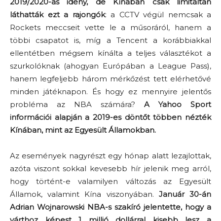
2019/2020-as idény, de Kínában csak limitáltan
láthatták ezt a rajongók
: a CCTV végül nemcsak a
Rockets meccseit vette le a műsoráról, hanem a
többi csapatot is, míg a Tencent a korábbiakkal
ellentétben mégsem kínálta a teljes választékot a
szurkolóknak (ahogyan Európában a League Pass),
hanem legfeljebb három mérkőzést tett elérhetővé
minden játéknapon. És hogy ez mennyire jelentős
probléma az NBA számára?
A Yahoo Sport
információi alapján a 2019-es döntőt többen nézték
Kínában, mint az Egyesült Államokban.
Az események nagyrészt egy hónap alatt lezajlottak,
azóta viszont sokkal kevesebb hír jelenik meg arról,
hogy történt-e valamilyen változás az Egyesült
Államok, valamint Kína viszonyában.
Január 30-án
Adrian Wojnarowski NBA-s szakíró jelentette, hogy a
várthoz képest 1 millió dollárral kisebb lesz a