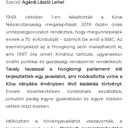
Szerző:
Agárdi László Lehel
1949. október 1-én kikiáltották a Kínai
Népköztársaság megalapítását. 2019 őszén óriási
ünnepségsorozatot rendeztek, hogy megünnepeljék
ennek a 70. évfordulóját – számolt be erről a BBC. Az
eseményekből az a Hongkong sem maradhatott ki,
ami 1997 óta ismét Kínához tartozik, ugyanakkor
önálló politikai és gazdasági rendszerrel rendelkezik.
Tavaly tavasszal a hongkongi parlament elé
terjesztettek egy javaslatot, ami módosította volna a
Kína irányába érvényben lévő kiadatási törtvényt.
Ennek következtében tüntetések kezdődtek,
júniustól pedig egyre gyakrabban és egyre többen
vettek részt ezeken.
Időközben a törvényjavaslatot visszavonták, a