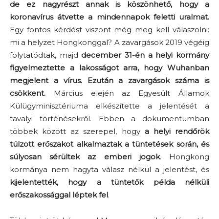
de ez nagyrészt annak is köszönhető, hogy a
koronavírus átvette a mindennapok feletti uralmat.
Egy fontos kérdést viszont még meg kell válaszolni:
mi a helyzet Hongkonggal? A zavargások 2019 végéig
folytatódtak, majd
december 31-én a helyi kormány
figyelmeztette a lakosságot arra, hogy Wuhanban
megjelent a vírus. Ezután a zavargások száma is
csökkent.
Március elején az Egyesült Államok
Külügyminisztériuma elkészítette a jelentését a
tavalyi történésekről. Ebben a dokumentumban
többek között az szerepel, hogy
a helyi rendőrök
túlzott erőszakot alkalmaztak a tüntetések során, és
súlyosan sérültek az emberi jogok
. Hongkong
kormánya nem hagyta válasz nélkül a jelentést, és
kijelentették, hogy a tüntetők példa nélküli
erőszakossággal léptek fel
.