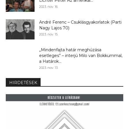
Lichter Péter Az amerikai...
2023. nov. 16.
André Ferenc – Csuklásgyakorlatok (Parti
Nagy Lajos 70)
2023. nov. 15.
„Mindenfajta határ meghúzása
esetleges” – interjú Milo van Bokkummal,
a Határok...
2023. nov. 13.
HIRDETÉSEK