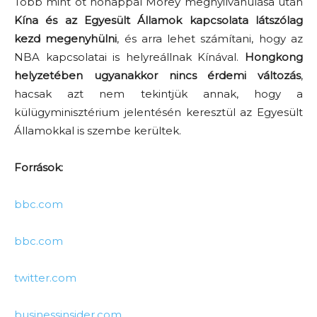
Több mint öt hónappal Morey megnyilvánulása után
Kína és az Egyesült Államok kapcsolata látszólag
kezd megenyhülni
, és arra lehet számítani, hogy az
NBA kapcsolatai is helyreállnak Kínával.
Hongkong
helyzetében ugyanakkor nincs érdemi változás
,
hacsak azt nem tekintjük annak, hogy a
külügyminisztérium jelentésén keresztül az Egyesült
Államokkal is szembe kerültek.
Források:
bbc.com
bbc.com
twitter.com
businessinsider.com