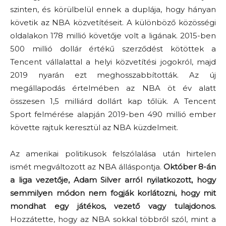
szinten, és körülbelül ennek a duplája, hogy hányan
követik az NBA közvetítéseit. A különböző közösségi
oldalakon 178 millió követője volt a ligának. 2015-ben
500 millió dollár értékű szerződést kötöttek a
Tencent vállalattal a helyi közvetítési jogokról, majd
2019 nyarán ezt meghosszabbították. Az új
megállapodás értelmében az NBA öt év alatt
összesen 1,5 milliárd dollárt kap tőlük. A Tencent
Sport felmérése alapján 2019-ben 490 millió ember
követte rajtuk keresztül az NBA küzdelmeit.
Az amerikai politikusok felszólalása után hirtelen
ismét megváltozott az NBA álláspontja.
Október 8-án
a liga vezetője, Adam Silver arról nyilatkozott, hogy
semmilyen módon nem fogják korlátozni, hogy mit
mondhat egy játékos, vezető vagy tulajdonos.
Hozzátette, hogy az NBA sokkal többről szól, mint a