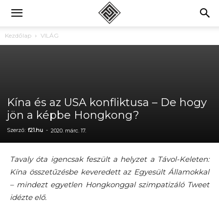
Kezdőlap
VILÁG
Kína és az USA konfliktusa – De hogy
jön a képbe Hongkong?
Szerző:
f21.hu
-
2020. márc. 17.
Tavaly óta igencsak feszült a helyzet a Távol-Keleten:
Kína összetűzésbe keveredett az Egyesült Államokkal
– mindezt egyetlen Hongkonggal szimpatizáló Tweet
idézte elő.