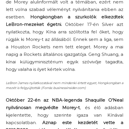
de Morey alulinformált volt a témában, ezért nem
lett volna szabad véleményt nyilvánítania ebben az
esetben.
Hongkongban a szurkolók elkezdtek
LeBron-mezeket égetni.
Október 17-én Silver azt
nyilatkozta, hogy Kína arra szólította fel őket, hogy
rúgják ki Morey-t az állásából. Ennek sem a liga, sem
a Houston Rockets nem tett eleget. Morey a mai
napig a Rockets általános igazgatója. Geng Shuang, a
kínai külügyminisztérium egyik szóvivője tagadta,
hogy valaha is ilyet kértek volna.
LeBron James nyilatkozatával nem mindenki értett egyet, Hongkongban a
mezét is felgyújtották (Forrás: businessinsider.com)
Október 22-én az NBA-legenda Shaquille O’Neal
nyilvánosan megvédte Morey-t
, és élő adásban
kijelentette, hogy szerinte igaza van Kínával
kapcsolatban.
Aznap este kezdetét vette a