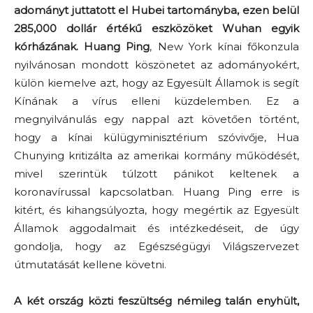
adományt juttatott el Hubei tartományba, ezen belül
285,000 dollár értékű eszközöket Wuhan egyik
kórházának.
Huang Ping
, New York kínai főkonzula
nyilvánosan mondott köszönetet az adományokért,
külön kiemelve azt, hogy az Egyesült Államok is segít
Kínának a vírus elleni küzdelemben. Ez a
megnyilvánulás egy nappal azt követően történt,
hogy a kínai külügyminisztérium szóvivője, Hua
Chunying kritizálta az amerikai kormány működését,
mivel szerintük túlzott pánikot keltenek a
koronavírussal kapcsolatban. Huang Ping erre is
kitért, és kihangsúlyozta, hogy megértik az Egyesült
Államok aggodalmait és intézkedéseit, de úgy
gondolja, hogy az Egészségügyi Világszervezet
útmutatását kellene követni.
A két ország közti feszültség némileg talán enyhült,