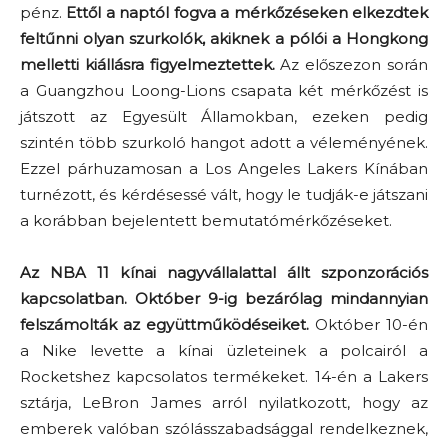
pénz.
Ettől a naptól fogva a mérkőzéseken elkezdtek
feltűnni olyan szurkolók, akiknek a pólói a Hongkong
melletti kiállásra figyelmeztettek.
Az előszezon során
a Guangzhou Loong-Lions csapata két mérkőzést is
játszott az Egyesült Államokban, ezeken pedig
szintén több szurkoló hangot adott a véleményének.
Ezzel párhuzamosan a Los Angeles Lakers Kínában
turnézott, és kérdésessé vált, hogy le tudják-e játszani
a korábban bejelentett bemutatómérkőzéseket.
Az NBA 11 kínai nagyvállalattal állt szponzorációs
kapcsolatban. Október 9-ig bezárólag mindannyian
felszámolták az együttműködéseiket.
Október 10-én
a Nike levette a kínai üzleteinek a polcairól a
Rocketshez kapcsolatos termékeket. 14-én a Lakers
sztárja, LeBron James arról nyilatkozott, hogy az
emberek valóban szólásszabadsággal rendelkeznek,