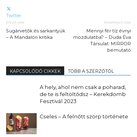
Twitter
Előző cikk
Következő cikk
Sugárvetők és sarkantyúk
Mennyi fér tíz évnyi
– A Mandalóri kritika
mozdulatba? – Duda Éva
Társulat: MIRROR
bemutató
KAPCSOLÓDÓ CIKKEK
TÖBB A SZERZŐTŐL
A hely, ahol nem csak a poharad,
de te is feltöltődsz – Kerekdomb
Fesztivál 2023
Cseles – A felnőtt szörp története