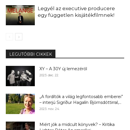
Legyél az executive producere
egy független kisjátékfilmnek!
LEGUTÓBBI CIKKEK
XY – A 30Y új lemezéről
2023. dec. 22.
„A fordítók a világ legfontosabb emberei”
– interjú Sigríður Hagalín Björnsdóttirral,...
2023. nov. 24.
Miért jók a midcult könyvek? – Kritika