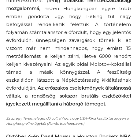
tüntetéssorozat pedig
átalakult nemzetszabadsági
mozgalommá
, hiszen Hongkongban egyre több
ember gondolta úgy, hogy Peking túl nagy
befolyással rendelkezik felettük. A történelem
folyamán számtalanszor előfordult, hogy egy jelentős
évfordulón, ünnepségen zavargások törnek ki, az
viszont már nem mindennapos, hogy emiatt 15
metróállomást le kelljen zárni, illetve 6000 rendőrt
kelljen kivezényelni. Az egyik oldal Molotov-koktéllal
támad, a másik könnygázzal. A feszültség
eszkalálódni látszott a Népköztársaság kikiáltásának
évfordulóján.
Az erőszakos cselekmények általánossá
váltak, a rendőrség sokszor brutális eszközökkel
igyekezett megállítani a háborgó tömeget.
Ez az egy Tweet elegendő volt ahhoz, hogy USA–Kína konfliktus legyen a
Hongkong–Kína ügyből (Forrás: truehoop.com)
Október 4-én Daryl Morey, a Houston Rockets NBA