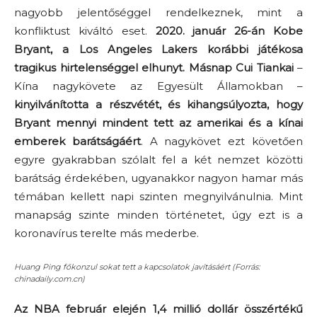
nagyobb jelentőséggel rendelkeznek, mint a
konfliktust kiváltó eset.
2020. január 26-án Kobe
Bryant, a Los Angeles Lakers korábbi játékosa
tragikus hirtelenséggel elhunyt. Másnap Cui Tiankai
–
Kína nagykövete az Egyesült Államokban –
kinyilvánította a részvétét, és kihangsúlyozta, hogy
Bryant mennyi mindent tett az amerikai és a kínai
emberek barátságáért
. A nagykövet ezt követően
egyre gyakrabban szólalt fel a két nemzet közötti
barátság érdekében, ugyanakkor nagyon hamar más
témában kellett napi szinten megnyilvánulnia. Mint
manapság szinte minden történetet, úgy ezt is a
koronavírus terelte más mederbe.
Huang Ping főkonzul sokat tett a kapcsolatok javításáért (Forrás:
chinadaily.com.cn)
Az NBA február elején 1,4 millió dollár összértékű