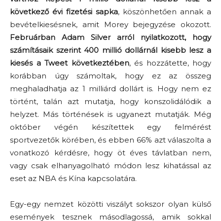
következő évi fizetési sapka
, köszönhetően annak a
bevételkiesésnek, amit Morey bejegyzése okozott.
Februárban Adam Silver arról nyilatkozott, hogy
számításaik szerint 400 millió dollárnál kisebb lesz a
kiesés a Tweet következtében
, és hozzátette, hogy
korábban úgy számoltak, hogy ez az összeg
meghaladhatja az 1 milliárd dollárt is. Hogy nem ez
történt, talán azt mutatja, hogy konszolidálódik a
helyzet. Más történések is ugyanezt mutatják. Még
október végén készítettek egy felmérést
sportvezetők körében, és ebben 66% azt válaszolta a
vonatkozó kérdésre, hogy öt éves távlatban nem,
vagy csak elhanyagolható módon lesz kihatással az
eset az NBA és Kína kapcsolatára.
Egy-egy nemzet közötti viszályt sokszor olyan külső
események tesznek másodlagossá, amik sokkal