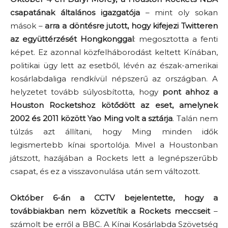
csapatának általános igazgatója
– mint oly sokan
mások –
arra a döntésre jutott, hogy kifejezi Twitteren
az együttérzését Hongkonggal
: megosztotta a fenti
képet. Ez azonnal közfelháborodást keltett Kínában,
politikai ügy lett az esetből, lévén az észak-amerikai
kosárlabdaliga rendkívül népszerű az országban. A
helyzetet tovább súlyosbította, hogy
pont ahhoz a
Houston Rocketshoz kötődött az eset, amelynek
2002 és 2011 között Yao Ming volt a sztárja
. Talán nem
túlzás azt állítani, hogy Ming minden idők
legismertebb kínai sportolója. Mivel a Houstonban
játszott, hazájában a Rockets lett a legnépszerűbb
csapat, és ez a visszavonulása után sem változott.
Október 6-án a CCTV bejelentette, hogy a
továbbiakban nem közvetítik a Rockets meccseit
–
számolt be erről a BBC. A Kínai Kosárlabda Szövetség