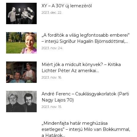
XY – A 30Y új lemezéről
2023. dec. 22.
„A fordítók a világ legfontosabb emberei”
– interjú Sigríður Hagalín Björnsdóttirral,...
2023. nov. 24.
Miért jók a midcult könyvek? – Kritika
Lichter Péter Az amerikai...
2023. nov. 16.
André Ferenc – Csuklásgyakorlatok (Parti
Nagy Lajos 70)
2023. nov. 15.
„Mindenfajta határ meghúzása
esetleges” – interjú Milo van Bokkummal,
a Határok...