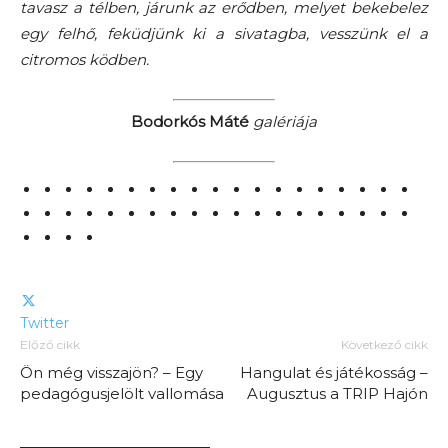
tavasz a télben, járunk az erődben, melyet bekebelez
egy felhő, feküdjünk ki a sivatagba, vesszünk el a
citromos ködben.
Bodorkós Máté
galériája
Twitter
Előző cikk
Következő cikk
Ön még visszajön? – Egy
Hangulat és játékosság –
pedagógusjelölt vallomása
Augusztus a TRIP Hajón