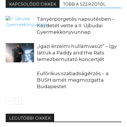
KAPCSOLÓDÓ CIKKEK
TÖBB A SZERZŐTŐL
Tányérpörgetés napsütésben –
Kezdetét vette a II. Újbudai
Gyermekkönyvünnep
„Igazi érzelmi hullámvasút” – Így
láttuk a Paddy and the Rats
lemezbemutató koncertjét
Eufórikus szabadságérzés – a
BUSH ismét megmozgatta
Budapestet
LEGUTÓBBI CIKKEK