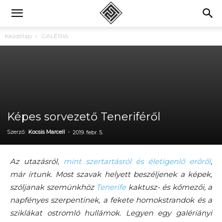
Kezdőlap
GALÉRIA
Képes sorvezető Teneriféről
Szerző:
Kocsis Marcell
-
2019. febr. 5.
Az utazásról,
mint szertartásról és életigenlő erőről
,
már írtunk. Most szavak helyett beszéljenek a képek,
szóljanak szemünkhöz
Tenerife
kaktusz- és kőmezői, a
napfényes szerpentinek, a fekete homokstrandok és a
sziklákat ostromló hullámok. Legyen egy galériányi