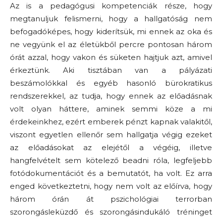
Az is a pedagógusi kompetenciák része, hogy
megtanuljuk felismerni, hogy a hallgatóság nem
befogadóképes, hogy kiderítsük, mi ennek az oka és
ne vegyünk el az életükből percre pontosan három
órát azzal, hogy vakon és süketen hajtjuk azt, amivel
érkeztünk. Aki tisztában van a pályázati
beszámolókkal és egyéb hasonló bürokratikus
rendszerekkel, az tudja, hogy ennek az előadásnak
volt olyan háttere, aminek semmi köze a mi
érdekeinkhez, ezért emberek pénzt kapnak valakitől,
viszont egyetlen ellenőr sem hallgatja végig ezeket
az előadásokat az elejétől a végéig, illetve
hangfelvételt sem kötelező beadni róla, legfeljebb
fotódokumentációt és a bemutatót, ha volt. Ez arra
enged következtetni, hogy nem volt az előírva, hogy
három órán át pszichológiai terrorban
szorongásleküzdő és szorongásindukáló tréninget