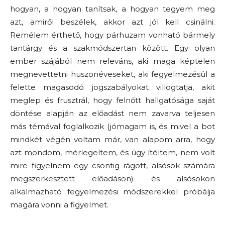
hogyan, a hogyan tanítsak, a hogyan tegyem meg
azt, amiről beszélek, akkor azt jól kell csinálni.
Remélem érthető, hogy párhuzam vonható bármely
tantárgy és a szakmódszertan között. Egy olyan
ember szájából nem releváns, aki maga képtelen
megnevettetni huszonéveseket, aki fegyelmezésül a
felette magasodó jogszabályokat villogtatja, akit
meglep és frusztrál, hogy felnőtt hallgatósága saját
döntése alapján az előadást nem zavarva teljesen
más témával foglalkozik (jómagam is, és mivel a bot
mindkét végén voltam már, van alapom arra, hogy
azt mondom, mérlegeltem, és úgy ítéltem, nem volt
mire figyelnem egy csontig rágott, alsósok számára
megszerkesztett előadáson) és alsósokon
alkalmazható fegyelmezési módszerekkel próbálja
magára vonni a figyelmet.