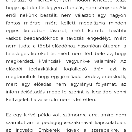
hogy saját döntés legyen a tanulás, nem kényszer. Aki
erről nekünk beszélt, nem válaszolt egy nagyon
fontos miértre: miért kellett megaláznia minden
egyes korábban távozót, miért kötötte további
vaskos beadandókhoz a távozási engedélyt, miért
nem tudta a többi előadóhoz hasonlóan átugrani a
felesleges köröket és miért nem fért bele az, hogy
megkérdezi, kíváncsiak vagyunk-e valamire? Az
előadói technikákkal foglalkozó órán azt is
megtanultuk, hogy egy jó előadó kérdez, érdeklődik,
mert egy előadás nem egyirányú folyamat, az
információátadás modellje szerint is legalább venni
kell a jelet, ha válaszolni nem is feltétlen.
Ez egy kirívó példa volt számomra arra, amire nem
számítottam a pedagógus-szakmával kapcsolatban:
az irigység. Emberek irigyek a szerepeikre, a