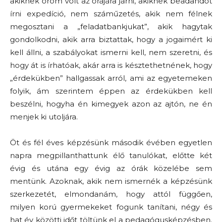
akiknek öröm volt az órájára járni, akiknek beadandót
írni expedíció, nem száműzetés, akik nem félnek
megosztani a „feladatbankjukat”, akik hagytak
gondolkodni, akik arra biztattak, hogy a jogaimért ki
kell állni, a szabályokat ismerni kell, nem szeretni, és
hogy át is írhatóak, akár arra is késztethetnének, hogy
„érdekükben” hallgassak arról, ami az egyetemeken
folyik, ám szerintem éppen az érdekükben kell
beszélni, hogyha én kimegyek azon az ajtón, ne én
menjek ki utoljára.
Öt és fél éves képzésünk második évében egyetlen
napra megpillanthattunk élő tanulókat, előtte két
évig és utána egy évig az órák közelébe sem
mentünk. Azoknak, akik nem ismernék a képzésünk
szerkezetét, elmondanám, hogy attól függően,
milyen korú gyermekeket fogunk tanítani, négy és
hat év közötti időt töltünk el a pedagógusképzésben.