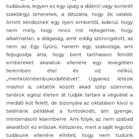
tudásukra, legyen ez egy újság a diákról vagy konkrét
szaktárgyi ismeretek, a látszatra, hogy ők valakik.
Amint kérdeznek egy ilyen embertől, kiderül, hogy
nem mély, hogy nincs mit rejtegetnie, hogy
alkalmatlan, a drágaság, amit eddig szorongatott, az
nem az Egy Gyűrű, hanem egy szakvizsga, ami
feljogosítja arra, hogy bent tarthasson felnőtt
embereket akaratuk ellenére egy levegőtlen
teremben étel és víz nélkül,
„mertkülönbenbukodafélévet”. Ugyanez létezik
máshol is, oktatók között akad szép számmal,
tanárok egész életen át tudják tartani a végvárat a
meddő kút felett, de bizonyára az oktatáson kívül is
találnánk példákat a fontoskodó, ám gyenge,
mintamásoló kisemberre. Ami folyik, az nem szabad
akaratból: ez erőszak. Kétszeres, mert a saját legjobb
tudásunk ellenére elhiteti, hogy nem tudunk