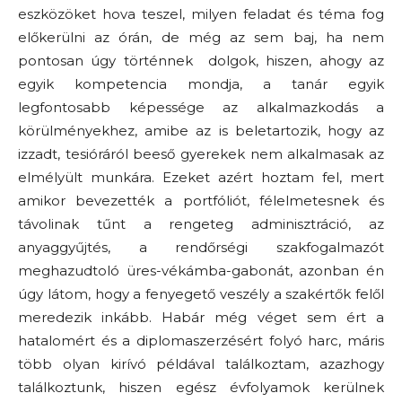
eszközöket hova teszel, milyen feladat és téma fog
előkerülni az órán, de még az sem baj, ha nem
pontosan úgy történnek dolgok, hiszen, ahogy az
egyik kompetencia mondja, a tanár egyik
legfontosabb képessége az alkalmazkodás a
körülményekhez, amibe az is beletartozik, hogy az
izzadt, tesióráról beeső gyerekek nem alkalmasak az
elmélyült munkára. Ezeket azért hoztam fel, mert
amikor bevezették a portfóliót, félelmetesnek és
távolinak tűnt a rengeteg adminisztráció, az
anyaggyűjtés, a rendőrségi szakfogalmazót
meghazudtoló üres-vékámba-gabonát, azonban én
úgy látom, hogy a fenyegető veszély a szakértők felől
meredezik inkább. Habár még véget sem ért a
hatalomért és a diplomaszerzésért folyó harc, máris
több olyan kirívó példával találkoztam, azazhogy
találkoztunk, hiszen egész évfolyamok kerülnek