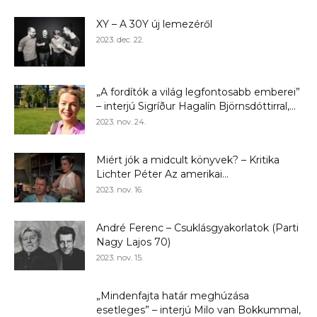
XY – A 30Y új lemezéről
2023. dec. 22.
„A fordítók a világ legfontosabb emberei”
– interjú Sigríður Hagalín Björnsdóttirral,...
2023. nov. 24.
Miért jók a midcult könyvek? – Kritika
Lichter Péter Az amerikai...
2023. nov. 16.
André Ferenc – Csuklásgyakorlatok (Parti
Nagy Lajos 70)
2023. nov. 15.
„Mindenfajta határ meghúzása
esetleges” – interjú Milo van Bokkummal,