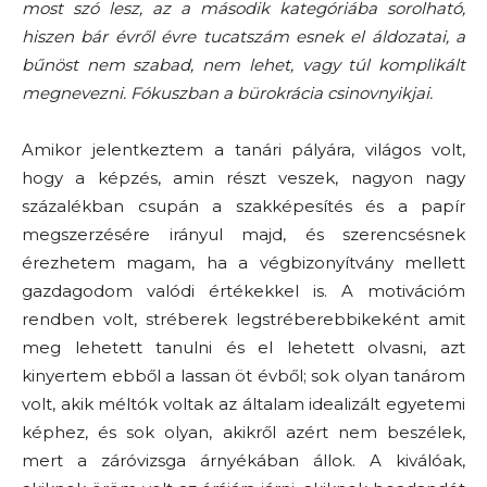
most szó lesz, az a második kategóriába sorolható,
hiszen bár évről évre tucatszám esnek el áldozatai, a
bűnöst nem szabad, nem lehet, vagy túl komplikált
megnevezni. Fókuszban a bürokrácia csinovnyikjai.
Amikor jelentkeztem a tanári pályára, világos volt,
hogy a képzés, amin részt veszek, nagyon nagy
százalékban csupán a szakképesítés és a papír
megszerzésére irányul majd, és szerencsésnek
érezhetem magam, ha a végbizonyítvány mellett
gazdagodom valódi értékekkel is. A motivációm
rendben volt, stréberek legstréberebbikeként amit
meg lehetett tanulni és el lehetett olvasni, azt
kinyertem ebből a lassan öt évből; sok olyan tanárom
volt, akik méltók voltak az általam idealizált egyetemi
képhez, és sok olyan, akikről azért nem beszélek,
mert a záróvizsga árnyékában állok. A kiválóak,