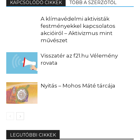
KAPCSOLÓDÓ CIKKEK
TÖBB A SZERZŐTŐL
A klímavédelmi aktivisták
festményekkel kapcsolatos
akcióiról – Aktivizmus mint
művészet
Visszatér az f21.hu Vélemény
rovata
Nyitás – Mohos Máté tárcája
LEGUTÓBBI CIKKEK