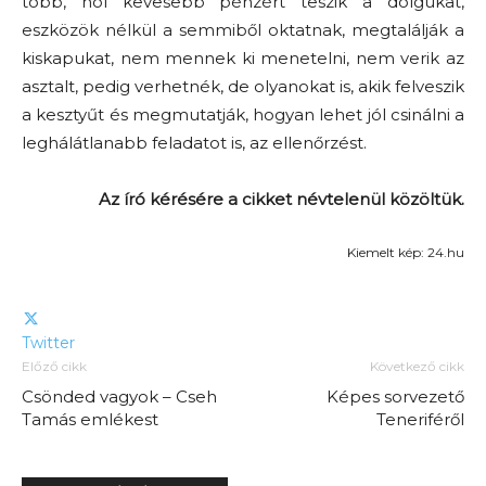
több, hol kevesebb pénzért teszik a dolgukat,
eszközök nélkül a semmiből oktatnak, megtalálják a
kiskapukat, nem mennek ki menetelni, nem verik az
asztalt, pedig verhetnék, de olyanokat is, akik felveszik
a kesztyűt és megmutatják, hogyan lehet jól csinálni a
leghálátlanabb feladatot is, az ellenőrzést.
Az író kérésére a cikket névtelenül közöltük.
Kiemelt kép: 24.hu
Twitter
Előző cikk
Következő cikk
Csönded vagyok – Cseh
Képes sorvezető
Tamás emlékest
Teneriféről