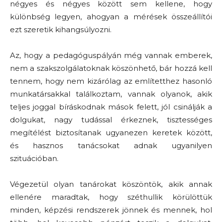
négyes és négyes között sem kellene, hogy
különbség legyen, ahogyan a mérések összeállítói
ezt szeretik kihangsúlyozni.
Az, hogy a pedagóguspályán még vannak emberek,
nem a szakszolgálatoknak köszönhető, bár hozzá kell
tennem, hogy nem kizárólag az említetthez hasonló
munkatársakkal találkoztam, vannak olyanok, akik
teljes joggal bíráskodnak mások felett, jól csinálják a
dolgukat, nagy tudással érkeznek, tisztességes
megítélést biztosítanak ugyanezen keretek között,
és hasznos tanácsokat adnak ugyanilyen
szituációban.
Végezetül olyan tanárokat köszöntök, akik annak
ellenére maradtak, hogy széthullik körülöttük
minden, képzési rendszerek jönnek és mennek, hol