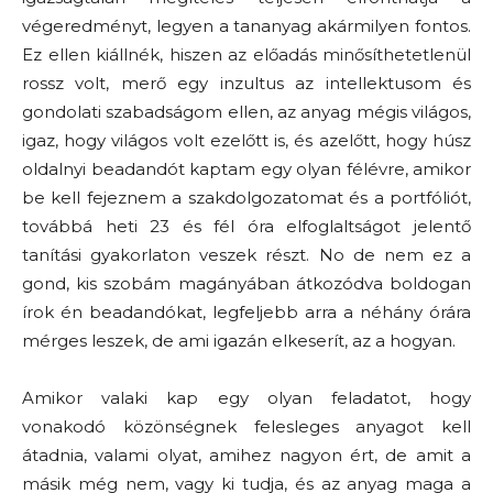
végeredményt, legyen a tananyag akármilyen fontos.
Ez ellen kiállnék, hiszen az előadás minősíthetetlenül
rossz volt, merő egy inzultus az intellektusom és
gondolati szabadságom ellen, az anyag mégis világos,
igaz, hogy világos volt ezelőtt is, és azelőtt, hogy húsz
oldalnyi beadandót kaptam egy olyan félévre, amikor
be kell fejeznem a szakdolgozatomat és a portfóliót,
továbbá heti 23 és fél óra elfoglaltságot jelentő
tanítási gyakorlaton veszek részt. No de nem ez a
gond, kis szobám magányában átkozódva boldogan
írok én beadandókat, legfeljebb arra a néhány órára
mérges leszek, de ami igazán elkeserít, az a hogyan.
Amikor valaki kap egy olyan feladatot, hogy
vonakodó közönségnek felesleges anyagot kell
átadnia, valami olyat, amihez nagyon ért, de amit a
másik még nem, vagy ki tudja, és az anyag maga a