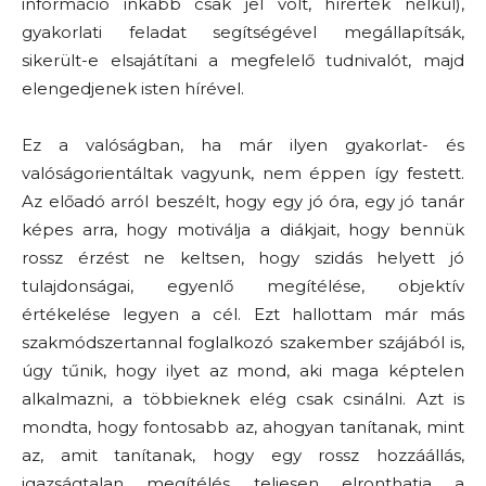
információ inkább csak jel volt, hírérték nélkül),
gyakorlati feladat segítségével megállapítsák,
sikerült-e elsajátítani a megfelelő tudnivalót, majd
elengedjenek isten hírével.
Ez a valóságban, ha már ilyen gyakorlat- és
valóságorientáltak vagyunk, nem éppen így festett.
Az előadó arról beszélt, hogy egy jó óra, egy jó tanár
képes arra, hogy motiválja a diákjait, hogy bennük
rossz érzést ne keltsen, hogy szidás helyett jó
tulajdonságai, egyenlő megítélése, objektív
értékelése legyen a cél. Ezt hallottam már más
szakmódszertannal foglalkozó szakember szájából is,
úgy tűnik, hogy ilyet az mond, aki maga képtelen
alkalmazni, a többieknek elég csak csinálni. Azt is
mondta, hogy fontosabb az, ahogyan tanítanak, mint
az, amit tanítanak, hogy egy rossz hozzáállás,
igazságtalan megítélés teljesen elronthatja a