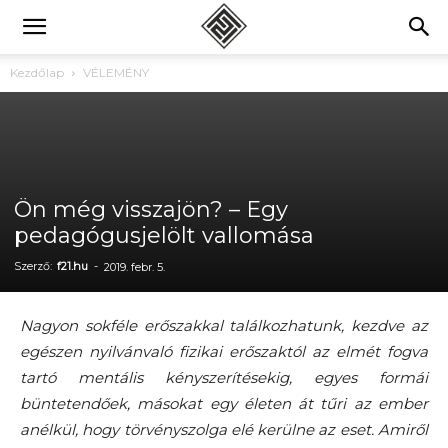
Kezdőlap
VÉLEMÉNY
Ön még visszajön? – Egy
pedagógusjelölt vallomása
Szerző:
f21.hu
-
2019. febr. 5.
Nagyon sokféle erőszakkal találkozhatunk, kezdve az
egészen nyilvánvaló fizikai erőszaktól az elmét fogva
tartó mentális kényszerítésekig, egyes formái
büntetendőek, másokat egy életen át tűri az ember
anélkül, hogy törvényszolga elé kerülne az eset. Amiről