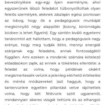
bevezénylésre egy-egy ilyen eseményre, ahol
egyszerűnek látszó feladatot túlbonyolítottak olyan
felelős személyek, akiknek zászlaján egész pontosan
az lobog, hogy ők a pedagógusok munkáját
megkönnyítő négy alappillér (bizony, körömrágás
közben is lehet figyelni). Egy szintén kiváló egyetemi
tanáromtól azt hallottam, hogy a pedagógusok nagy
erénye, hogy meg tudják ítélni, mennyi energiát
szánjanak egy feladatra, annak fontosságától
függően. Ami ezeken a mindenki számára kötelező
előadásokon zajlik, az ennek a tökéletes ellentéte: a
feladat az volna, hogy példának okáért
megismertessék velünk a jelenleg elérhető értékelési
és mérési módszereket (azt hagyjuk, hogy a
tantervünkre egyetlen pillantást vetve rájöhettek
volna, hogy két félévünk szólt ugyanerről,
mindannyian sikeres vizsgát tettünk és az elhangzó