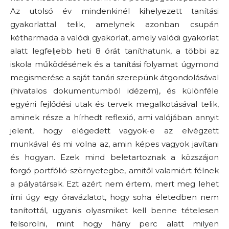
Az utolsó év mindenkinél kihelyezett tanítási
gyakorlattal telik, amelynek azonban csupán
kétharmada a valódi gyakorlat, amely valódi gyakorlat
alatt legfeljebb heti 8 órát taníthatunk, a többi az
iskola működésének és a tanítási folyamat úgymond
megismerése a saját tanári szerepünk átgondolásával
(hivatalos dokumentumból idézem), és különféle
egyéni fejlődési utak és tervek megalkotásával telik,
aminek része a hírhedt reflexió, ami valójában annyit
jelent, hogy elégedett vagyok-e az elvégzett
munkával és mi volna az, amin képes vagyok javítani
és hogyan. Ezek mind beletartoznak a közszájon
forgó portfólió-szörnyetegbe, amitől valamiért félnek
a pályatársak. Ezt azért nem értem, mert meg lehet
írni úgy egy óravázlatot, hogy soha életedben nem
tanítottál, ugyanis olyasmiket kell benne tételesen
felsorolni, mint hogy hány perc alatt milyen