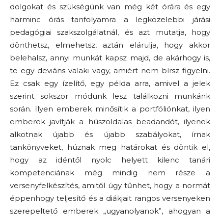
dolgokat és szükségünk van még két órára és egy
harminc órás tanfolyamra a legközelebbi járási
pedagógiai szakszolgálatnál, és azt mutatja, hogy
dönthetsz, elmehetsz, aztán elárulja, hogy akkor
belehalsz, annyi munkát kapsz majd, de akárhogy is,
te egy deviáns valaki vagy, amiért nem bírsz figyelni.
Ez csak egy ízelítő, egy példa arra, amivel a jelek
szerint sokszor módunk lesz találkozni munkánk
során. Ilyen emberek minősítik a portfóliónkat, ilyen
emberek javítják a húszoldalas beadandót, ilyenek
alkotnak újabb és újabb szabályokat, írnak
tankönyveket, húznak meg határokat és döntik el,
hogy az idéntől nyolc helyett kilenc tanári
kompetenciának még mindig nem része a
versenyfelkészítés, amitől úgy tűnhet, hogy a normát
éppenhogy teljesítő és a diákjait rangos versenyeken
szerepeltető emberek „ugyanolyanok”, ahogyan a