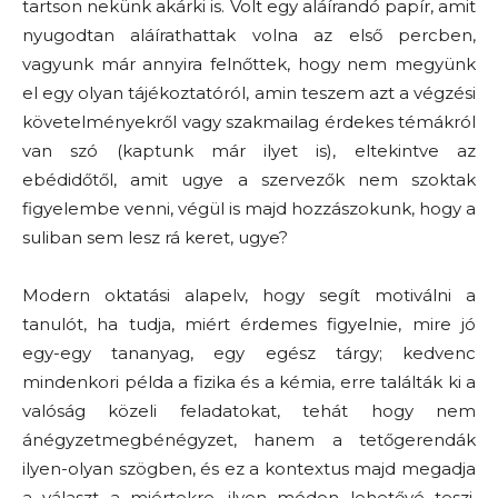
tartson nekünk akárki is. Volt egy aláírandó papír, amit
nyugodtan aláírathattak volna az első percben,
vagyunk már annyira felnőttek, hogy nem megyünk
el egy olyan tájékoztatóról, amin teszem azt a végzési
követelményekről vagy szakmailag érdekes témákról
van szó (kaptunk már ilyet is), eltekintve az
ebédidőtől, amit ugye a szervezők nem szoktak
figyelembe venni, végül is majd hozzászokunk, hogy a
suliban sem lesz rá keret, ugye?
Modern oktatási alapelv, hogy segít motiválni a
tanulót, ha tudja, miért érdemes figyelnie, mire jó
egy-egy tananyag, egy egész tárgy; kedvenc
mindenkori példa a fizika és a kémia, erre találták ki a
valóság közeli feladatokat, tehát hogy nem
ánégyzetmegbénégyzet, hanem a tetőgerendák
ilyen-olyan szögben, és ez a kontextus majd megadja
a választ a miértekre, ilyen módon lehetővé teszi,