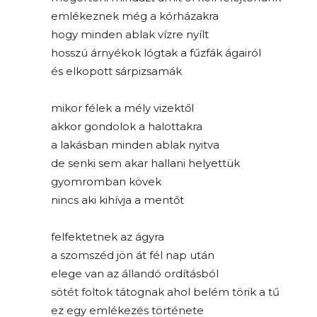
emlékeznek még a kórházakra
hogy minden ablak vízre nyílt
hosszú árnyékok lógtak a fűzfák ágairól
és elkopott sárpizsamák
mikor félek a mély vizektől
akkor gondolok a halottakra
a lakásban minden ablak nyitva
de senki sem akar hallani helyettük
gyomromban kövek
nincs aki kihívja a mentőt
felfektetnek az ágyra
a szomszéd jön át fél nap után
elege van az állandó ordításból
sötét foltok tátognak ahol belém törik a tű
ez egy emlékezés története