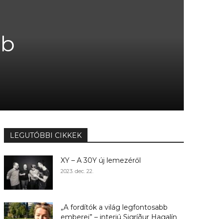
bb
LEGUTÓBBI CIKKEK
XY – A 30Y új lemezéről
2023. dec. 22.
„A fordítók a világ legfontosabb
emberei” – interjú Sigríður Hagalín