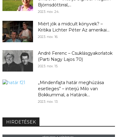
Björnsdóttirral,...
2023. nov. 24.
Miért jók a midcult könyvek? –
Kritika Lichter Péter Az amerikai...
2023. nov. 16.
André Ferenc – Csuklásgyakorlatok
(Parti Nagy Lajos 70)
2023. nov. 15.
„Mindenfajta határ meghúzása
esetleges” – interjú Milo van
Bokkummal, a Határok...
2023. nov. 13.
HIRDETÉSEK