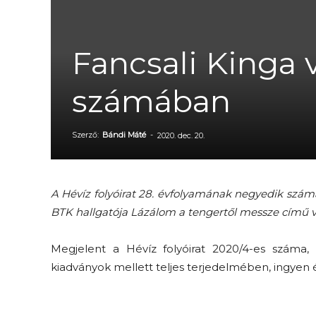
Fancsali Kinga 
számában
Szerző:
Bándi Máté
-
2020. dec. 20.
A Hévíz folyóirat 28. évfolyamának negyedik szá
BTK hallgatója Lázálom a tengertől messze című ve
Megjelent a Hévíz folyóirat 2020/4-es száma, 
kiadványok mellett teljes terjedelmében, ingyen 