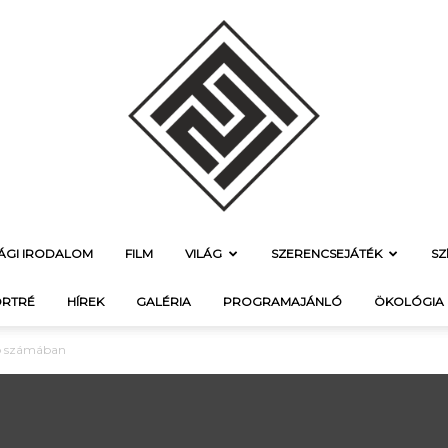
SÁGI IRODALOM
FILM
VILÁG
SZERENCSEJÁTÉK
SZ
f21.hu
RTRÉ
HÍREK
GALÉRIA
PROGRAMAJÁNLÓ
ÖKOLÓGIA
bb számában
–