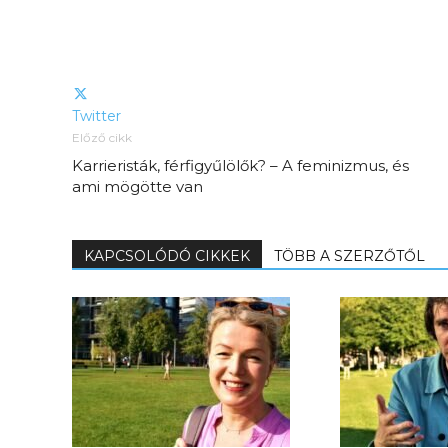
Twitter
Előző cikk
Karrieristák, férfigyűlölők? – A feminizmus, és
ami mögötte van
KAPCSOLÓDÓ CIKKEK
TÖBB A SZERZŐTŐL