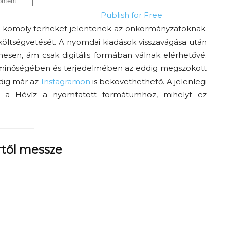
Publish for Free
i komoly terheket jelentenek az önkormányzatoknak.
a költségvetését. A nyomdai kiadások visszavágása után
esen, ám csak digitális formában válnak elérhetővé.
, minőségében és terjedelmében az eddig megszokott
edig már az
Instagramon
is bekövethethető. A jelenlegi
ér a Hévíz a nyomtatott formátumhoz, mihelyt ez
Az f21-re költözik a
Trashről és lélekről –
Amurpodcast
rtől messze