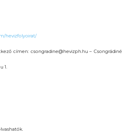
/hevizfolyoirat/
etkező címen:
csongradine@hevizph.hu
– Csongrádiné
 1.
olvashatók.