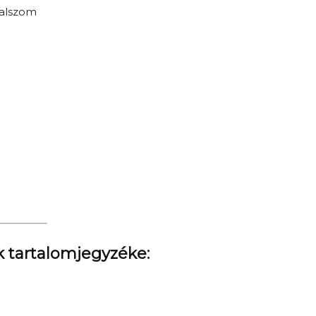
 alszom
k tartalomjegyzéke: