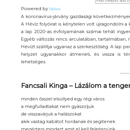
Powered by
Issuu
A koronavírus-járvány gazdasági következménye
A Hévíz folyóirat is kénytelen volt újragondolni 
a lap 2020-as évfolyamának számai tehát ingyen
Egyéb változás nincs: arculatában, tartalmában
Hévízt szállítja ugyanaz a szerkesztőség. A lap p
helyzet ugyanakkor átmeneti, és vissza is t
Elveszítettük az
lehetséges.
unatkozás képességét? –
 és
Trashről és lélekről
er
S03E02 premier
Fancsali Kinga – Lázálom a tenge
minden ősszel elsüllyed egy régi város
a megfulladtakat nem gyászoljuk
de visszavárjuk a halászokat
akik vastag kabátot hordanak és segítenek
megérteni mindazt amit el kell felejtenünk