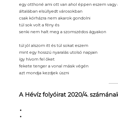
egy otthoné ami ott van ahol éppen eszem vagy
általában elsüllyedt városokban
csak kórházra nem akarok gondolni
túl sok volt a fény és
senki nem halt meg a szomszédos ágyakon
túl jól alszom itt és túl sokat eszem
mint egy hosszú nyaralás utolsó napjain
így hívom fel őket
fekete tenger a vonal másik végén
azt mondja kezdjek úszni
A Hévíz folyóirat 2020/4. számána