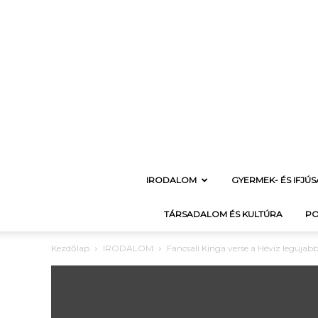
IRODALOM
GYERMEK- ÉS IFJÚ
TÁRSADALOM ÉS KULTÚRA
PO
Kezdőlap
IRODALOM
Fancsali Kinga verse a Hévíz legúja