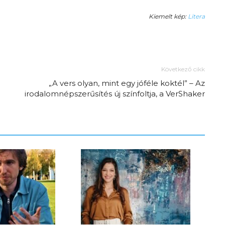
Kiemelt kép:
Litera
Következő cikk
„A vers olyan, mint egy jóféle koktél” – Az
irodalomnépszerűsítés új színfoltja, a VerShaker