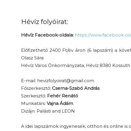
Hévíz folyóirat:
Hévíz Facebook-oldala:
https://www.facebook.com
Előfizethető 2400 Ft/év áron (6 lapszám) a köv
Olasz Sára
Hévíz Város Önkormányzata, Hévíz 8380 Kossuth u
E-mail:
hevizfolyoirat@gmail.com
Főszerkesztő:
Cserna-Szabó András
Szerkesztő:
Fehér Renátó
Munkatárs:
Vajna Ádám
Dizájn: Palásti and LEON
A idei lapszámok ingyenesek, otthon és online is 