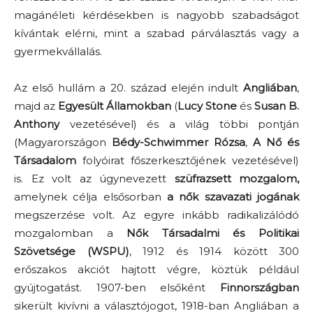
magánéleti kérdésekben is nagyobb szabadságot
kívántak elérni, mint a szabad párválasztás vagy a
gyermekvállalás.
Az első hullám a 20. század elején indult
Angliában
,
majd az
Egyesült Államokban
(
Lucy Stone
és
Susan B.
Anthony
vezetésével) és a világ többi pontján
(Magyarországon
Bédy-Schwimmer Rózsa
,
A Nő és
Társadalom
folyóirat főszerkesztőjének vezetésével)
is. Ez volt az úgynevezett
szüfrazsett mozgalom,
amelynek célja elsősorban
a nők szavazati jogának
megszerzése volt. Az egyre inkább radikalizálódó
mozgalomban a
Nők Társadalmi és Politikai
Szövetsége (WSPU)
, 1912 és 1914 között 300
erőszakos akciót hajtott végre, köztük például
gyújtogatást. 1907-ben elsőként
Finnországban
sikerült kivívni a választójogot, 1918-ban Angliában a