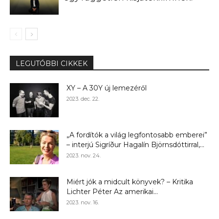
LEGUTÓBBI CIKKEK
XY – A 30Y új lemezéről
2023. dec. 22.
„A fordítók a világ legfontosabb emberei”
– interjú Sigríður Hagalín Björnsdóttirral,...
2023. nov. 24.
Miért jók a midcult könyvek? – Kritika
Lichter Péter Az amerikai...
2023. nov. 16.