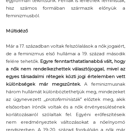
egyformán tekintsünk. Férfiak is lehetnek feministák,
hisz számos formában származik előnyük a
feminizmusból.
Múltidéző
Már a 17. században voltak felszólalások a nők jogaiért,
de a feminizmus első hullámai a 19. század második
felére tehetők.
Egyre fenntarthatatlanabbá vált, hogy
a nők nem rendelkezhettek választójoggal, mivel az
egyes társadalmi rétegek közti jogi értelemben vett
különbségek már megszűntek.
A feminizmusnak
három hullámát különböztethetjük meg, mindezeket
az úgynevezett „
protofeministák
” előztek meg, akik
elsősorban írónők voltak és a nők érvényesülésének
korlátozásairól szólaltak fel. Egyéni erőfeszítéseik
nem eredményeztek változásokat a nőelnyomó
rendszerben. A 19-20. század fordulóján a nők már