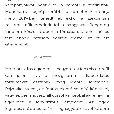
kampányokkal „veszik fel a harcot” a feministák.
Mondhatni, legnépszerűbb a #metoo-kampány,
mely 2017-ben terjedt el, ekkor a szexuálisan
zaklatott nők emelték fel a hangjukat. Rengeteg
tartalom készült ebben a témában, számos nő és
férfi ennek hatására beszélt először az őt ért
sérelmekről.
@miafemme
Ma már az Instagramon is nagyon sok feminista profil
van jelen, akik a mozgalommal kapcsolatos
tartalmakat osztanak meg kreatív formában.
Rajzokkal, vicces, de fontos jelentéssel bíró képekkel,
vagy éppen művészi alkotásokkal próbálják felhívni a
figyelmet a feminizmus lényegére. Az egyik
legnépszerűbb és talán a legnagyobb követőtáború