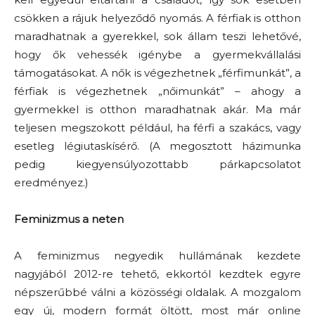
csökken a rájuk helyeződő nyomás. A férfiak is otthon
maradhatnak a gyerekkel, sok állam teszi lehetővé,
hogy ők vehessék igénybe a gyermekvállalási
támogatásokat. A nők is végezhetnek „férfimunkát”, a
férfiak is végezhetnek „nőimunkát” – ahogy a
gyermekkel is otthon maradhatnak akár. Ma már
teljesen megszokott például, ha férfi a szakács, vagy
esetleg légiutaskísérő. (A megosztott házimunka
pedig kiegyensúlyozottabb párkapcsolatot
eredményez.)
Feminizmus a neten
A feminizmus negyedik hullámának kezdete
nagyjából 2012-re tehető, ekkortól kezdtek egyre
népszerűbbé válni a közösségi oldalak. A mozgalom
egy új, modern formát öltött, most már online