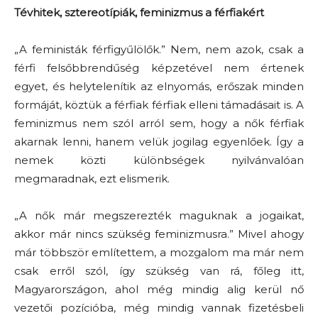
Tévhitek, sztereotípiák, feminizmus a férfiakért
„A feministák férfigyűlölők.” Nem, nem azok, csak a
férfi felsőbbrendűség képzetével nem értenek
egyet, és helytelenítik az elnyomás, erőszak minden
formáját, köztük a férfiak férfiak elleni támadásait is. A
feminizmus nem szól arról sem, hogy a nők férfiak
akarnak lenni, hanem velük jogilag egyenlőek. Így a
nemek közti különbségek nyilvánvalóan
megmaradnak, ezt elismerik.
„A nők már megszerezték maguknak a jogaikat,
akkor már nincs szükség feminizmusra.” Mivel ahogy
már többször említettem, a mozgalom ma már nem
csak erről szól, így szükség van rá, főleg itt,
Magyarországon, ahol még mindig alig kerül nő
vezetői pozícióba, még mindig vannak fizetésbeli