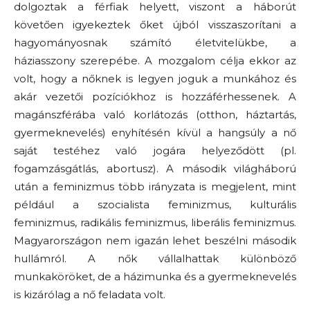
dolgoztak a férfiak helyett, viszont a háborút
követően igyekeztek őket újból visszaszorítani a
hagyományosnak számító életvitelükbe, a
háziasszony szerepébe. A mozgalom célja ekkor az
volt, hogy a nőknek is legyen joguk a munkához és
akár vezetői pozíciókhoz is hozzáférhessenek. A
magánszférába való korlátozás (otthon, háztartás,
gyermeknevelés) enyhítésén kívül a hangsúly a nő
saját testéhez való jogára helyeződött (pl.
fogamzásgátlás, abortusz). A második világháború
után a feminizmus több irányzata is megjelent, mint
például a szocialista feminizmus, kulturális
feminizmus, radikális feminizmus, liberális feminizmus.
Magyarországon nem igazán lehet beszélni második
hullámról. A nők vállalhattak különböző
munkaköröket, de a házimunka és a gyermeknevelés
is kizárólag a nő feladata volt.