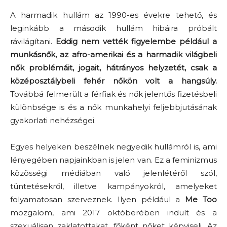
A harmadik hullám az 1990-es évekre tehető, és
leginkább a második hullám hibáira próbált
rávilágítani.
Eddig nem vették figyelembe például a
munkásnők, az afro-amerikai és a harmadik világbeli
nők problémáit, jogait, hátrányos helyzetét, csak a
középosztálybeli fehér nőkön volt a hangsúly.
Továbbá felmerült a férfiak és nők jelentős fizetésbeli
különbsége is és a nők munkahelyi feljebbjutásának
gyakorlati nehézségei.
Egyes helyeken beszélnek negyedik hullámról is, ami
lényegében napjainkban is jelen van. Ez a feminizmus
közösségi médiában való jelenlétéről szól,
tüntetésekről, illetve kampányokról, amelyeket
folyamatosan szerveznek. Ilyen például a
Me Too
mozgalom, ami 2017 októberében indult és a
szexuálisan zaklatottakat, főként nőket képviseli. Az