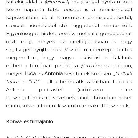
külföldi oldal a
@feminist
, mely angol nyelven tesz
közzé naponta több posztot is a feminizmussal
kapcsolatban, és áll ki nemtől, származástól, kortól,
szexuális identitástól stb. függetlenül mindenkiért.
Egyenlőséget hirdet, pozitív, motiváló gondolatokat
oszt meg, melyek az önelfogadásban is nagy
segítséget nyújthatnak. Viszont mindenképp fontos
megemlíteni, hogy magyar aktivitást is találunk
ebben a témában, például a
@miafemme
oldalon,
melyet
Luca
és
Antonia
készítenek közösen.
„Girltalk
tabuk nélkül.”
– áll a bemutatkozásukban. Luca és
Antonia podcastet (rádiószerű online
beszélgetőműsort) vezetnek, ahol elsősorban nőket
érintő, sokszor tabunak számító témákról beszélnek.
Könyv- és filmajánló
Scarlett Curtis: Egy feminista nem jár rózsaszínben –