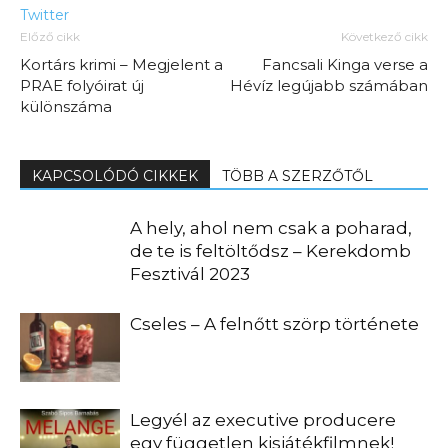
Twitter
Előző cikk
Következő cikk
Kortárs krimi – Megjelent a
Fancsali Kinga verse a
PRAE folyóirat új
Hévíz legújabb számában
különszáma
KAPCSOLÓDÓ CIKKEK
TÖBB A SZERZŐTŐL
A hely, ahol nem csak a poharad,
de te is feltöltődsz – Kerekdomb
Fesztivál 2023
Cseles – A felnőtt szörp története
Legyél az executive producere
egy független kisjátékfilmnek!