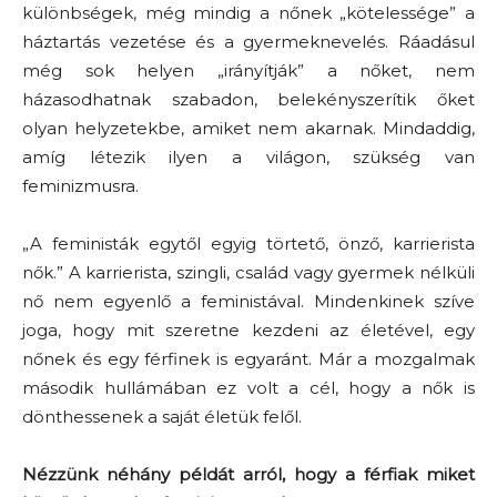
különbségek, még mindig a nőnek „kötelessége” a
háztartás vezetése és a gyermeknevelés. Ráadásul
még sok helyen „irányítják” a nőket, nem
házasodhatnak szabadon, belekényszerítik őket
olyan helyzetekbe, amiket nem akarnak. Mindaddig,
amíg létezik ilyen a világon, szükség van
feminizmusra.
„A feministák egytől egyig törtető, önző, karrierista
nők.” A karrierista, szingli, család vagy gyermek nélküli
nő nem egyenlő a feministával. Mindenkinek szíve
joga, hogy mit szeretne kezdeni az életével, egy
nőnek és egy férfinek is egyaránt. Már a mozgalmak
második hullámában ez volt a cél, hogy a nők is
dönthessenek a saját életük felől.
Nézzünk néhány példát arról, hogy a férfiak miket