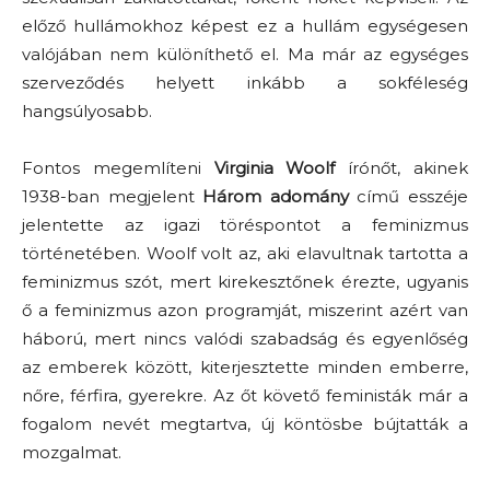
előző hullámokhoz képest ez a hullám egységesen
valójában nem különíthető el. Ma már az egységes
szerveződés helyett inkább a sokféleség
hangsúlyosabb.
Fontos megemlíteni
Virginia Woolf
írónőt, akinek
1938-ban megjelent
Három adomány
című esszéje
jelentette az igazi töréspontot a feminizmus
történetében. Woolf volt az, aki elavultnak tartotta a
feminizmus szót, mert kirekesztőnek érezte, ugyanis
ő a feminizmus azon programját, miszerint azért van
háború, mert nincs valódi szabadság és egyenlőség
az emberek között, kiterjesztette minden emberre,
nőre, férfira, gyerekre. Az őt követő feministák már a
fogalom nevét megtartva, új köntösbe bújtatták a
mozgalmat.