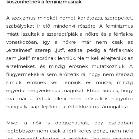
köszönhetnek a feminizmusnak:
A szexizmus mindkét nemet korlátozza, szerepeket,
szabályokat ír elő mindenki részére. A feminizmus
miatt lazultak a sztereotípiák a nőkre és a férfiakra
vonatkozóan, így a nőkre már nem csak az
„érzelmes” szerep „jut”, ezáltal pedig a férfiaknak
sem „kell” macsónak lenniük. Nem kell elrejteniük az
érzelmeiket, és mindig erősnek mutatkozniuk. A
fiúgyermekekre sem erőltetik rá, hogy nem szabad
sírniuk, erősnek kell lenniük, és muszáj mindig
egyedül megvédeniük magukat. Ebből adódik, hogy
ma már a férfiak elleni nemi erőszak is nagyobb
hangsúlyt kap, fejlődött a férfiáldozatok támogatása.
Mivel a nők is dolgozhatnak, egy családban
legtöbbször nem csak a férfi keres pénzt, nem neki
kell egyedül eltartani a családot, így sok esetben