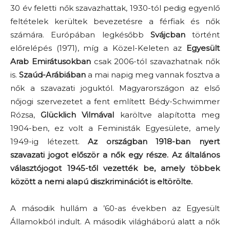
30 év feletti nők szavazhattak, 1930-tól pedig egyenlő
feltételek kerültek bevezetésre a férfiak és nők
számára. Európában legkésőbb
Svájcban
történt
előrelépés (1971), míg a Közel-Keleten az
Egyesült
Arab Emirátusokban
csak 2006-tól szavazhatnak nők
is.
Szaúd-Arábiában
a mai napig meg vannak fosztva a
nők a szavazati joguktól. Magyarországon az első
nőjogi szervezetet a fent említett Bédy-Schwimmer
Rózsa,
Glücklich Vilmával
karöltve alapította meg
1904-ben, ez volt a Feministák Egyesülete, amely
1949-ig létezett.
Az országban 1918-ban nyert
szavazati jogot először a nők egy része. Az általános
választójogot 1945-től vezették be, amely többek
között a nemi alapú diszkriminációt is eltörölte.
A második hullám a ’60-as években az Egyesült
Államokból indult. A második világháború alatt a nők