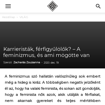
Kezdőlap
VILÁG
Karrieristák, férfigyűlölők? – A
feminizmus, és ami mögötte van
Szerző:
Zachariás Zsuzsanna
-
2020. dec. 19.
A feminizmus szó hallatán valószínűleg sok embert
még a hideg is kiráz. A többségben negatív jelzőként
él az, hogy ha valaki feminista, és sokan azt gondolják,
hogy a feminista nők azok, akik utálják a férfiakat,
nem akarnak gyereket és teljes mértékben