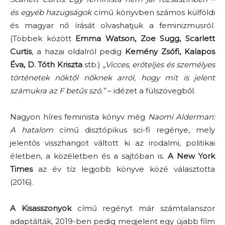
és egyéb hazugságok
című könyvben számos külföldi
és magyar nő írását olvashatjuk a feminizmusról.
(Többek között
Emma Watson, Zoe Sugg, Scarlett
Curtis
, a hazai oldalról pedig
Kemény Zsófi, Kalapos
Éva, D. Tóth Kriszta
stb.)
„Vicces, erőteljes és személyes
történetek nőktől nőknek arról, hogy mit is jelent
számukra az F betűs szó.”
– idézet a fülszövegből.
Nagyon híres feminista könyv még
Naomi Alderman:
A hatalom
című disztópikus sci-fi regénye, mely
jelentős visszhangot váltott ki az irodalmi, politikai
életben, a közéletben és a sajtóban is.
A New York
Times
az év tíz legjobb könyve közé választotta
(2016).
A Kisasszonyok
című regényt már számtalanszor
adaptálták, 2019-ben pedig megjelent egy újabb film