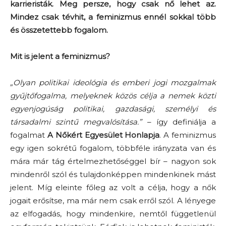
karrieristák. Meg persze, hogy csak nő lehet az.
Mindez csak tévhit, a feminizmus ennél sokkal több
és összetettebb fogalom.
Mit is jelent a feminizmus?
„Olyan politikai ideológia és emberi jogi mozgalmak
gyűjtőfogalma, melyeknek közös célja a nemek közti
egyenjogúság politikai, gazdasági, személyi és
társadalmi szintű megvalósítása.”
– így definiálja a
fogalmat
A Nőkért Egyesület Honlapja
. A feminizmus
egy igen sokrétű fogalom, többféle irányzata van és
mára már tág értelmezhetőséggel bír – nagyon sok
mindenről szól és tulajdonképpen mindenkinek mást
jelent. Míg eleinte főleg az volt a célja, hogy a nők
jogait erősítse, ma már nem csak erről szól. A lényege
az elfogadás, hogy mindenkire, nemtől függetlenül