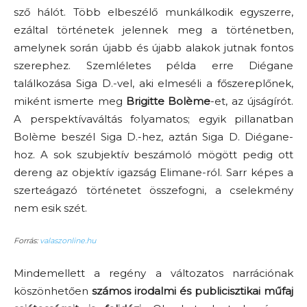
sző hálót. Több elbeszélő munkálkodik egyszerre,
ezáltal történetek jelennek meg a történetben,
amelynek során újabb és újabb alakok jutnak fontos
szerephez. Szemléletes példa erre Diégane
találkozása Siga D.-vel, aki elmeséli a főszereplőnek,
miként ismerte meg
Brigitte Bolème
-et, az újságírót.
A perspektívaváltás folyamatos; egyik pillanatban
Bolème beszél Siga D.-hez, aztán Siga D. Diégane-
hoz. A sok szubjektív beszámoló mögött pedig ott
dereng az objektív igazság Elimane-ról. Sarr képes a
szerteágazó történetet összefogni, a cselekmény
nem esik szét.
Forrás:
valaszonline.hu
Mindemellett a regény a változatos narrációnak
köszönhetően
számos irodalmi és publicisztikai műfaj