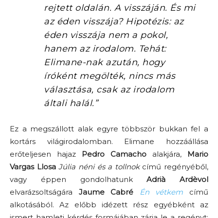
rejtett oldalán. A visszáján. És mi
az éden visszája? Hipotézis: az
éden visszája nem a pokol,
hanem az irodalom. Tehát:
Elimane-nak azután, hogy
íróként megölték, nincs más
választása, csak az irodalom
általi halál.”
Ez a megszállott alak egyre többször bukkan fel a
kortárs világirodalomban. Elimane hozzáállása
erőteljesen hajaz
Pedro Camacho
alakjára,
Mario
Vargas Llosa
Júlia néni és a tollnok
című regényéből,
vagy éppen gondolhatunk
Adrià Ardèvol
elvarázsoltságára
Jaume Cabré
Én vétkem
című
alkotásából. Az előbb idézett rész egyébként az
ismert hamleti kérdés formájában zárja le a regényt: