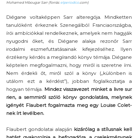
Mohamed Mbougar Sarr (forrás:
elperiodico
.com)
Diégane voltaképpen Sarr alteregója. Mindketten
tanulóként érkeznek Szenegálból Franciaországba,
írói ambíciókkal rendelkeznek, amelyek nem hagyják
nyugodni őket, és Diégane alakja rezonőr Sarr
irodalmi eszmefuttatásainak kifejezéséhez. Ilyen
érzékeny kérdés a megírandó könyv témája. Diégane
képtelen megfogalmazni, hogy miről is szeretne írni.
Nem érdekli őt, miről szól a könyv („különben is
utálom ezt a kérdést”), jobban foglalkoztatja a
hogyan témája.
Mindez visszavezet minket a livre sur
rien, a semmiről szóló könyv gondolatára, melynek
igényét Flaubert fogalmazta meg egy Louise Colet-
nek írt levélben.
Flaubert gondolatai alapján
kizárólag a stílusnak kell
hatást gyakorolnia a befogadóra, a cselekménynek