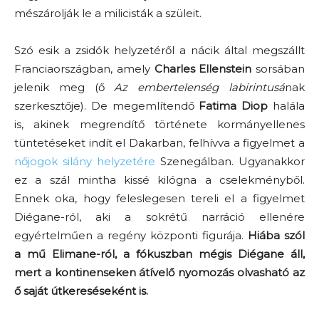
mészárolják le a milicisták a szüleit.
Szó esik a zsidók helyzetéről a nácik által megszállt
Franciaországban, amely
Charles Ellenstein
sorsában
jelenik meg (ő
Az embertelenség labirintusá
nak
szerkesztője). De megemlítendő
Fatima Diop
halála
is, akinek megrendítő története kormányellenes
tüntetéseket indít el Dakarban, felhívva a figyelmet a
nőjogok silány helyzetére
Szenegálban. Ugyanakkor
ez a szál mintha kissé kilógna a cselekményből.
Ennek oka, hogy feleslegesen tereli el a figyelmet
Diégane-ról, aki a sokrétű narráció ellenére
egyértelműen a regény központi figurája.
Hiába szól
a mű Elimane-ról, a fókuszban mégis Diégane áll,
mert a kontinenseken átívelő nyomozás olvasható az
ő saját útkereséseként is.