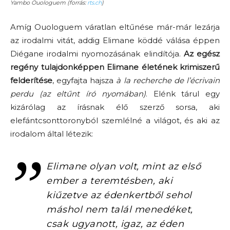
Yambo Ouologuem (forrás:
rts.ch
)
Amíg Ouologuem váratlan eltűnése már-már lezárja
az irodalmi vitát, addig Elimane köddé válása éppen
Diégane irodalmi nyomozásának elindítója.
Az egész
regény tulajdonképpen Elimane életének krimiszerű
felderítése
, egyfajta hajsza
à la recherche de l’écrivain
perdu (az eltűnt író nyomában)
. Elénk tárul egy
kizárólag az írásnak élő szerző sorsa, aki
elefántcsonttoronyból szemlélné a világot, és aki az
irodalom által létezik:
Elimane olyan volt, mint az első
ember a teremtésben, aki
kiűzetve az édenkertből sehol
máshol nem talál menedéket,
csak ugyanott, igaz, az éden