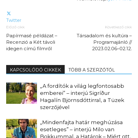
Twitter
Előző cikk
Következő cikk
Papírmasé példázat –
Társadalom és kultúra –
Recenzió a Két távoli
Programajánló //
idegen című filmről
2023.02.06–02.12.
KAPCSOLÓDÓ CIKKEK
TÖBB A SZERZŐTŐL
„A fordítók a világ legfontosabb
emberei” – interjú Sigríður
Hagalín Björnsdóttirral, a Tüzek
szerzőjével
„Mindenfajta határ meghúzása
esetleges” – interjú Milo van
Bokkummal, a Határok – Miért ott,