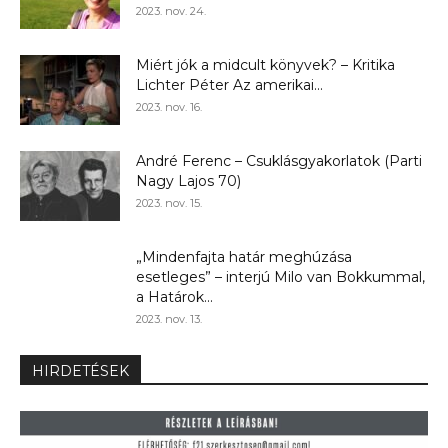
2023. nov. 24.
Miért jók a midcult könyvek? – Kritika
Lichter Péter Az amerikai...
2023. nov. 16.
André Ferenc – Csuklásgyakorlatok (Parti
Nagy Lajos 70)
2023. nov. 15.
„Mindenfajta határ meghúzása
esetleges” – interjú Milo van Bokkummal,
a Határok...
2023. nov. 13.
HIRDETÉSEK