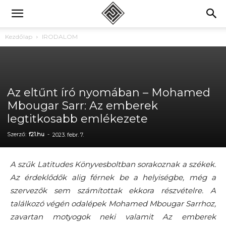
Kezdőlap
IRODALOM
Az eltűnt író nyomában – Mohamed
Mbougar Sarr: Az emberek
legtitkosabb emlékezete
Szerző:
f21.hu
-
2023. febr. 7.
A szűk Latitudes Könyvesboltban sorakoznak a székek.
Az érdeklődők alig férnek be a helyiségbe, még a
szervezők sem számítottak ekkora részvételre. A
találkozó végén odalépek Mohamed Mbougar Sarrhoz,
zavartan motyogok neki valamit Az emberek