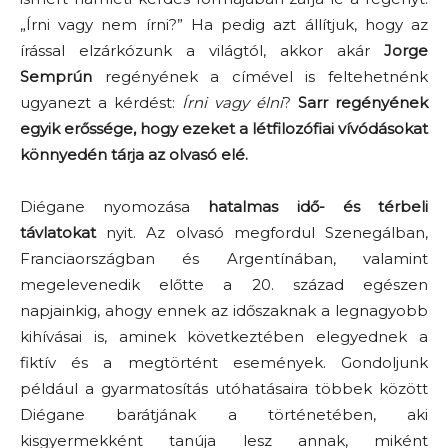
„Írni vagy nem írni?” Ha pedig azt állítjuk, hogy az
írással elzárkózunk a világtól, akkor akár
Jorge
Semprún
regényének a címével is feltehetnénk
ugyanezt a kérdést:
Írni vagy élni
?
Sarr regényének
egyik erőssége, hogy ezeket a létfilozófiai vívódásokat
könnyedén tárja az olvasó elé.
Diégane nyomozása
hatalmas idő- és térbeli
távlatokat
nyit. Az olvasó megfordul Szenegálban,
Franciaországban és Argentínában, valamint
megelevenedik előtte a 20. század egészen
napjainkig, ahogy ennek az időszaknak a legnagyobb
kihívásai is, aminek következtében elegyednek a
fiktív és a megtörtént események. Gondoljunk
például a gyarmatosítás utóhatásaira többek között
Diégane barátjának a történetében, aki
kisgyermekként tanúja lesz annak, miként