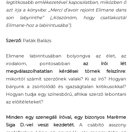
legtitkosabb emlékezetével kapcsolatban, miközben ő
azt írja a könyvbe: „Merci d’avoir rejoint Elimane dans
son labyrinthe” („Köszönöm, hogy csatlakoztál
Elimane-hoz a labirintusába”).
Szerző:
Paták Balázs
Elimane labirintusában bolyongva az élet, az
irodalom, pontosabban
az írói lét
megválaszolhatatlan kérdései törnek felszínre
:
mikortól számít szerzőnek valaki? Ki az író? Hogyan
bánjunk a zsörtölődő és igazságtalan kritikusokkal?
Hogyan tudja egy színesbőrű, afrikai szerző lebontani
az előítéleteket?
Minden egy szenegáli íróval, egy bizonyos Marème
Siga D.-vel veszi kezdetét.
A csábító asszony