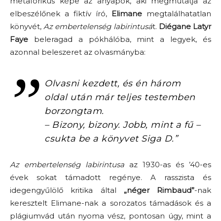
metaforikus képe az anyapók, aki megmutatja az
elbeszélőnek a fiktív író,
Elimane
megtalálhatatlan
könyvét,
Az embertelenség labirintusá
t.
Diégane Latyr
Faye
beleragad a pókhálóba, mint a legyek, és
azonnal beleszeret az olvasmányba:
Olvasni kezdett, és én három
oldal után már teljes testemben
borzongtam.
– Bizony, bizony. Jobb, mint a fű –
csukta be a könyvet Siga D.”
Az embertelenség labirintusa
az 1930-as és ’40-es
évek sokat támadott regénye. A rasszista és
idegengyűlölő kritika által
„néger Rimbaud”
-nak
keresztelt Elimane-nak a sorozatos támadások és a
plágiumvád után nyoma vész, pontosan úgy, mint a