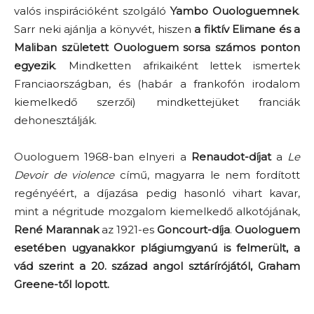
valós inspirációként szolgáló
Yambo Ouologuemnek
.
Sarr neki ajánlja a könyvét, hiszen
a fiktív Elimane és a
Maliban született Ouologuem sorsa számos ponton
egyezik
. Mindketten afrikaiként lettek ismertek
Franciaországban, és (habár a frankofón irodalom
kiemelkedő szerzői) mindkettejüket franciák
dehonesztálják.
Ouologuem 1968-ban elnyeri a
Renaudot-díjat
a
Le
Devoir de violence
című, magyarra le nem fordított
regényéért, a díjazása pedig hasonló vihart kavar,
mint a négritude mozgalom kiemelkedő alkotójának,
René Marannak
az 1921-es
Goncourt-díja
.
Ouologuem
esetében ugyanakkor plágiumgyanú is felmerült, a
vád szerint a 20. század angol sztárírójától, Graham
Greene-től lopott.