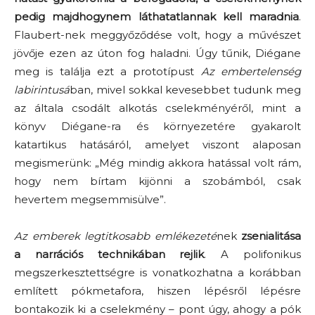
pedig majdhogynem láthatatlannak kell maradnia
.
Flaubert-nek meggyőződése volt, hogy a művészet
jövője ezen az úton fog haladni. Úgy tűnik, Diégane
meg is találja ezt a prototípust
Az embertelenség
labirintusá
ban, mivel sokkal kevesebbet tudunk meg
az általa csodált alkotás cselekményéről, mint a
könyv Diégane-ra és környezetére gyakarolt
katartikus hatásáról, amelyet viszont alaposan
megismerünk: „Még mindig akkora hatással volt rám,
hogy nem bírtam kijönni a szobámból, csak
hevertem megsemmisülve”.
Az emberek legtitkosabb emlékezeté
nek
zsenialitása
a narrációs technikában rejlik
. A polifonikus
megszerkesztettségre is vonatkozhatna a korábban
említett pókmetafora, hiszen lépésről lépésre
bontakozik ki a cselekmény – pont úgy, ahogy a pók