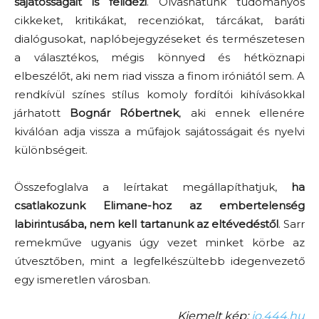
sajátosságait is felidézi
. Olvashatunk tudományos
cikkeket, kritikákat, recenziókat, tárcákat, baráti
dialógusokat, naplóbejegyzéseket és természetesen
a választékos, mégis könnyed és hétköznapi
elbeszélőt, aki nem riad vissza a finom iróniától sem. A
rendkívül színes stílus komoly fordítói kihívásokkal
járhatott
Bognár Róbertnek
, aki ennek ellenére
kiválóan adja vissza a műfajok sajátosságait és nyelvi
különbségeit.
Összefoglalva a leírtakat megállapíthatjuk,
ha
csatlakozunk Elimane-hoz az embertelenség
labirintusába, nem kell tartanunk az eltévedéstől
. Sarr
remekműve ugyanis úgy vezet minket körbe az
útvesztőben, mint a legfelkészültebb idegenvezető
egy ismeretlen városban.
Kiemelt kép:
jo.444.hu