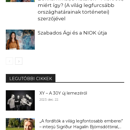
miért így? (A világ legfurcsább
országhatárainak történetei)
szerzőjével
Szabados Ági és a NIOK útja
LEGUTÓBBI CIKKEK
XY – A 30Y új lemezéről
2023. dec. 22.
„A fordítók a világ legfontosabb emberei”
– interjú Sigríður Hagalín Björnsdóttirral,...