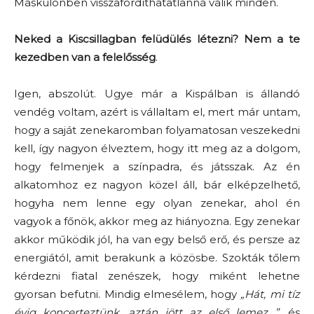
Máskülönben visszafordíthatatlanná válik minden.
Neked a Kiscsillagban felüdülés létezni? Nem a te
kezedben van a felelősség
.
Igen, abszolút. Ugye már a Kispálban is állandó
vendég voltam, azért is vállaltam el, mert már untam,
hogy a saját zenekaromban folyamatosan veszekedni
kell, így nagyon élveztem, hogy itt meg az a dolgom,
hogy felmenjek a színpadra, és játsszak. Az én
alkatomhoz ez nagyon közel áll, bár elképzelhető,
hogyha nem lenne egy olyan zenekar, ahol én
vagyok a főnök, akkor meg az hiányozna. Egy zenekar
akkor működik jól, ha van egy belső erő, és persze az
energiától, amit berakunk a közösbe. Szokták tőlem
kérdezni fiatal zenészek, hogy miként lehetne
gyorsan befutni. Mindig elmesélem, hogy
„Hát, mi tíz
évig koncerteztünk, aztán jött az első lemez…”,
és