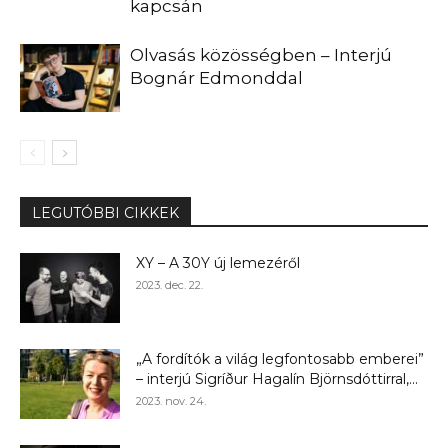
kapcsán
Olvasás közösségben – Interjú
Bognár Edmonddal
LEGUTÓBBI CIKKEK
XY – A 30Y új lemezéről
2023. dec. 22.
„A fordítók a világ legfontosabb emberei”
– interjú Sigríður Hagalín Björnsdóttirral,...
2023. nov. 24.