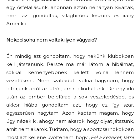
egy ősfelállásunk, ahonnan aztán néhányan kiváltak,
mert azt gondolták, világhírűek leszünk és irány
Amerika…
Neked soha nem voltak ilyen vágyaid?
Én mindig azt gondoltam, hogy nekünk klubokban
kell játszanunk. Persze ma már látom a hibáimat,
sokkal keményebbnek kellett volna lennem
vezetőként. Nem szabadott volna hagynom, hogy
letérjünk arról az útról, amin elindultunk. De egy idő
után az ember belefárad a sok veszekedésbe, és
akkor hiába gondoltam azt, hogy ez így szar,
egyszerűen hagytam. Azon kaptam magam, hogy
úgy nézek ki, ahogy nem akarok, hogy olyat játszunk,
amit nem akarok. Tudtam, hogy a sportcsarnokokban
most azt kellene üvöltenem, hogy „
Fel a kezeket, látni