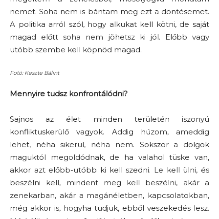
nemet. Soha nem is bántam meg ezt a döntésemet.
A politika arról szól, hogy alkukat kell kötni, de saját
magad előtt soha nem jöhetsz ki jól. Előbb vagy
utóbb szembe kell köpnöd magad.
Fotó: Keszte Bálint
Mennyire tudsz konfrontálódni?
Sajnos az élet minden területén iszonyú
konfliktuskerülő vagyok. Addig húzom, ameddig
lehet, néha sikerül, néha nem. Sokszor a dolgok
maguktól megoldódnak, de ha valahol tüske van,
akkor azt előbb-utóbb ki kell szedni. Le kell ülni, és
beszélni kell, mindent meg kell beszélni, akár a
zenekarban, akár a magánéletben, kapcsolatokban,
még akkor is, hogyha tudjuk, ebből veszekedés lesz.