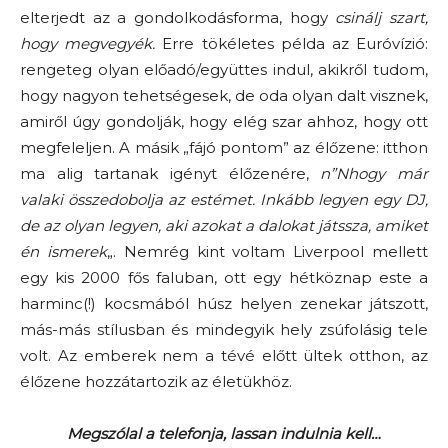
elterjedt az a gondolkodásforma, hogy
csinálj szart,
hogy megvegyék.
Erre tökéletes példa az Euróvízió:
rengeteg olyan előadó/együttes indul, akikről tudom,
hogy nagyon tehetségesek, de oda olyan dalt visznek,
amiről úgy gondolják, hogy elég szar ahhoz, hogy ott
megfeleljen. A másik „fájó pontom” az élőzene: itthon
ma alig tartanak igényt élőzenére,
n”Nhogy már
valaki összedobolja az estémet. Inkább legyen egy DJ,
de az olyan legyen, aki azokat a dalokat játssza, amiket
én ismerek
„. Nemrég kint voltam Liverpool mellett
egy kis 2000 fős faluban, ott egy hétköznap este a
harminc(!) kocsmából húsz helyen zenekar játszott,
más-más stílusban és mindegyik hely zsúfolásig tele
volt. Az emberek nem a tévé előtt ültek otthon, az
élőzene hozzátartozik az életükhöz.
Megszólal a telefonja, lassan indulnia kell…