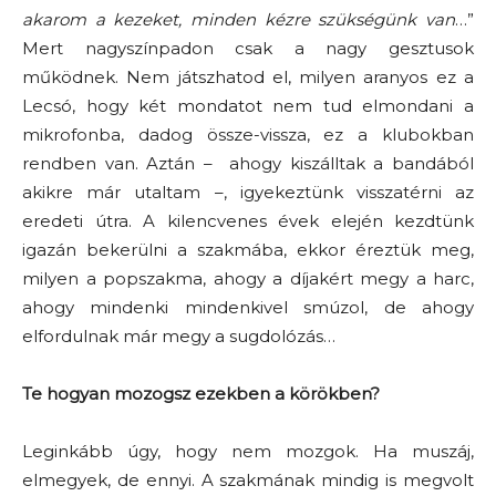
akarom a kezeket, minden kézre szükségünk van
…”
Mert nagyszínpadon csak a nagy gesztusok
működnek. Nem játszhatod el, milyen aranyos ez a
Lecsó, hogy két mondatot nem tud elmondani a
mikrofonba, dadog össze-vissza, ez a klubokban
rendben van. Aztán – ahogy kiszálltak a bandából
akikre már utaltam –, igyekeztünk visszatérni az
eredeti útra. A kilencvenes évek elején kezdtünk
igazán bekerülni a szakmába, ekkor éreztük meg,
milyen a popszakma, ahogy a díjakért megy a harc,
ahogy mindenki mindenkivel smúzol, de ahogy
elfordulnak már megy a sugdolózás…
Te hogyan mozogsz ezekben a körökben?
Leginkább úgy, hogy nem mozgok. Ha muszáj,
elmegyek, de ennyi. A szakmának mindig is megvolt