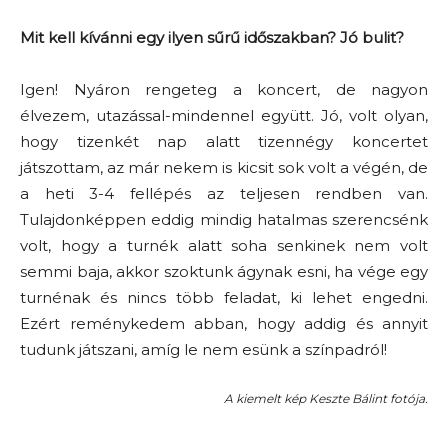
Mit kell kívánni egy ilyen sűrű időszakban? Jó bulit?
Igen! Nyáron rengeteg a koncert, de nagyon
élvezem, utazással-mindennel együtt. Jó, volt olyan,
hogy tizenkét nap alatt tizennégy koncertet
játszottam, az már nekem is kicsit sok volt a végén, de
a heti 3-4 fellépés az teljesen rendben van.
Tulajdonképpen eddig mindig hatalmas szerencsénk
volt, hogy a turnék alatt soha senkinek nem volt
semmi baja, akkor szoktunk ágynak esni, ha vége egy
turnénak és nincs több feladat, ki lehet engedni.
Ezért reménykedem abban, hogy addig és annyit
tudunk játszani, amíg le nem esünk a színpadról!
A kiemelt kép Keszte Bálint fotója.