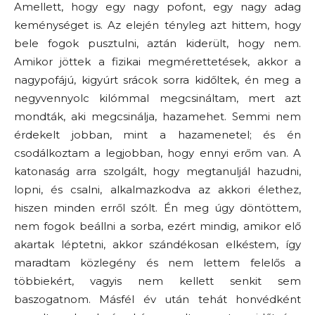
Amellett, hogy egy nagy pofont, egy nagy adag
keménységet is. Az elején tényleg azt hittem, hogy
bele fogok pusztulni, aztán kiderült, hogy nem.
Amikor jöttek a fizikai megmérettetések, akkor a
nagypofájú, kigyúrt srácok sorra kidőltek, én meg a
negyvennyolc kilómmal megcsináltam, mert azt
mondták, aki megcsinálja, hazamehet. Semmi nem
érdekelt jobban, mint a hazamenetel; és én
csodálkoztam a legjobban, hogy ennyi erőm van. A
katonaság arra szolgált, hogy megtanuljál hazudni,
lopni, és csalni, alkalmazkodva az akkori élethez,
hiszen minden erről szólt. Én meg úgy döntöttem,
nem fogok beállni a sorba, ezért mindig, amikor elő
akartak léptetni, akkor szándékosan elkéstem, így
maradtam közlegény és nem lettem felelős a
többiekért, vagyis nem kellett senkit sem
baszogatnom. Másfél év után tehát honvédként