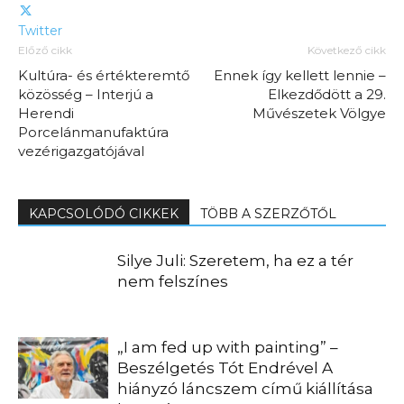
Twitter
Előző cikk
Következő cikk
Kultúra- és értékteremtő
Ennek így kellett lennie –
közösség – Interjú a
Elkezdődött a 29.
Herendi
Művészetek Völgye
Porcelánmanufaktúra
vezérigazgatójával
KAPCSOLÓDÓ CIKKEK
TÖBB A SZERZŐTŐL
Silye Juli: Szeretem, ha ez a tér
nem felszínes
„I am fed up with painting” –
Beszélgetés Tót Endrével A
hiányzó láncszem című kiállítása