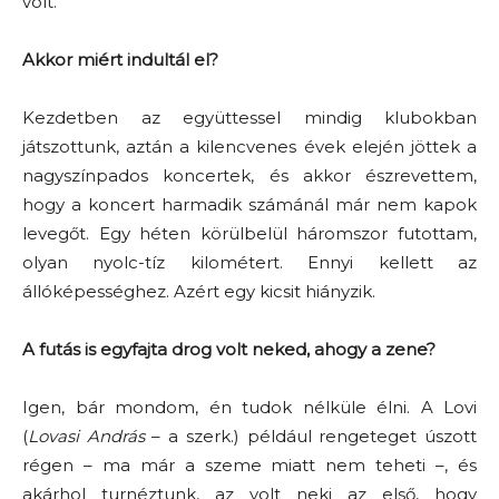
volt.
Akkor miért indultál el?
Kezdetben az együttessel mindig klubokban
játszottunk, aztán a kilencvenes évek elején jöttek a
nagyszínpados koncertek, és akkor észrevettem,
hogy a koncert harmadik számánál már nem kapok
levegőt. Egy héten körülbelül háromszor futottam,
olyan nyolc-tíz kilométert. Ennyi kellett az
állóképességhez. Azért egy kicsit hiányzik.
A futás is egyfajta drog volt neked, ahogy a zene?
Igen, bár mondom, én tudok nélküle élni. A Lovi
(
Lovasi András
– a szerk.) például rengeteget úszott
régen – ma már a szeme miatt nem teheti –, és
akárhol turnéztunk, az volt neki az első, hogy