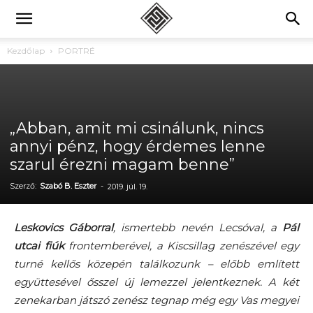
Kezdőlap
PORTRÉ
„Abban, amit mi csinálunk, nincs
annyi pénz, hogy érdemes lenne
szarul érezni magam benne”
Szerző:
Szabó B. Eszter
-
2019. júl. 19.
Leskovics Gáborral
, ismertebb nevén Lecsóval, a
Pál
utcai fiúk
frontemberével, a Kiscsillag zenészével egy
turné kellős közepén találkozunk – előbb említett
együttesével ősszel új lemezzel jelentkeznek. A két
zenekarban játszó zenész tegnap még egy Vas megyei