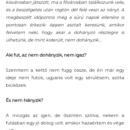
kisvárosban játszott, ma a fővárosban találkozunk vele,
és a beszélgetés után rögtön dél felé veszi az irányt. A
megbeszélt időpontra még a sűrű napok ellenére is
pontosan érkezik: éppen asztalt keresünk, amikor
felvetem neki, hogy akár a dohányzó részlegre is
ülhetünk, de mint kiderült, nem dohányzik…
Aki fut, az nem dohányzik, nem igaz?
Szerintem a kettő nem függ össze, de én már egy
ideje nem futok, ugyanis volt egy sérülésem, azóta
biciklizek.
És nem hiányzik?
A mozgás az igen, de őszintén szólva, nekem a
futásban egy jó dolog volt: amikor hazaértem és vége