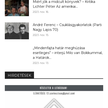
Miért jók a midcult könyvek? – Kritika
Lichter Péter Az amerikai...
2023. nov. 16.
André Ferenc – Csuklásgyakorlatok (Parti
Nagy Lajos 70)
2023. nov. 15.
„Mindenfajta határ meghúzása
esetleges” – interjú Milo van Bokkummal,
a Határok...
2023. nov. 13.
HIRDETÉSEK