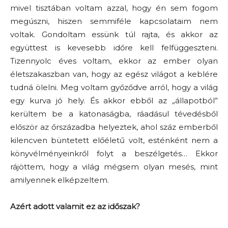
mivel tisztában voltam azzal, hogy én sem fogom
megúszni, hiszen semmiféle kapcsolataim nem
voltak. Gondoltam essünk túl rajta, és akkor az
együttest is kevesebb időre kell felfüggeszteni.
Tizennyolc éves voltam, ekkor az ember olyan
életszakaszban van, hogy az egész világot a keblére
tudná ölelni. Meg voltam győződve arról, hogy a világ
egy kurva jó hely. És akkor ebből az „állapotból”
kerültem be a katonaságba, ráadásul tévedésből
először az őrszázadba helyeztek, ahol száz emberből
kilencven büntetett előéletű volt, esténként nem a
könyvélményeinkről folyt a beszélgetés… Ekkor
rájöttem, hogy a világ mégsem olyan mesés, mint
amilyennek elképzeltem.
Azért adott valamit ez az időszak?