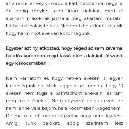
az a része, amelyik inkább a kattintásszámra megy rá,
én pedig tényleg azért írtam dalokat, mert el
akartam másoknak játszani, meg akartam mutatni,
hátha másnak is tetszik. Nekem hihetetlenül jól esik,
hogy harmincöt éve van közönségünk.
Egyszer azt nyilatkoztad, hogy téged az sem zavarna,
ha idős korodban majd lassú blues-dalokat játszanál
egy kiskocsmában…
Nem várhatom el, hogy hetven évesen is legyen
közönségünk, bár Mick Jagger is azt mondta, hogy 30
évesen nem fogja a
Satisfaction
t énekelni, és lám,
még ma is énekeli. Nem egyszerű dolgok ezek, de
nem lenne vele bajom, ha a kocsmában „végezném”.
De ma már el tudom képzelni, hogy nem így lesz.
Amíg írunk dalokat, addig szerintem lesz