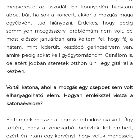
megkereste az uszodát. Én könnyedén hagytam
abba, bár, ha sok a koncert, akkor a mozgás maga
egyébként tud hiányozni. Érdekes, hogy eddig
semmilyen mozgásszervi problémám nem volt, de
most először januárban arra keltem fel, hogy fáj a
hátam, mint kiderült, kezdődő gerincsérvem van,
amire pedig sokat kell gyógytornáznom. Csinálom is,
de azért jobban szeretek otthon ülni, egy gitárral a
kézben.
Voltál katona, ahol a mozgás egy cseppet sem volt
elhanyagolható elem. Hogyan emlékszel vissza a
katonaéveidre?
Életemnek messze a legrosszabb időszaka volt. Úgy
történt, hogy a zenekarból behívtak két embert,
ezért én írtam egy kérvényt, hogy velük mehessek,