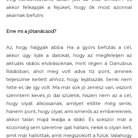
akkor felkapják a fejüket, hogy ők most azonnal
akarnak befutni.
Erre mi a jótanácsod?
Az, hogy hagyják abba. Ha a gyors befutás a cél,
akkor úgy írják a dalokat, hogy az megfeleljen az
aktuális rádiós elvárásoknak, mint régen a Danubius
Rádióban, ahol meg volt adva tíz pont, aminek
teljesülnie kellett ahhoz, hogy lejátsszák. Senki nem
hitte el, de így volt. Ma már sok jó zenész van, viszont
szerintem kevés jó dal születik, hiszen nem az a cél,
hogy olyat alkossanak, amilyet előtte még senki,
hanem pont, hogy olyat, ami ismerős az embereknek,
akkor talán majd leadja a rádió. És sokszor már a
közönség sem szeretne újat hallani, nekik is olyan kell,
amit már hallottak, amit megszokott a fülük. Valahogy