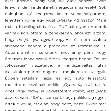
akar. Közben pedig volt, aki csak pénzzel akart
lenyúlni, de mindenkinek megadtam az esélyt. Sok
dologban saját magamra kellett volna hallgatnom,
lehettem volna egy kicsit „
Pataky Attilásabb
”. Mára
már a Kiscsillagnál is, és a PUF-nál olyan emberek
vannak körülöttem a zenekarban, ahol azt érzem,
hogy
de jó, újra együtt
vagyunk
és nem csak a
színpadon, hanem a próbákon, az utazásoknál is.
Abban, amit mi csinálunk, nincs annyi pénz, hogy
érdemes lenne szarul érezni magam benne. De, az
„okosságra” visszatérve: a rendszerváltás után
alakultak a pártok, engem is megkeresett az egyik.
Éppen sétáltam haza, és egy autó lelassított
mellettem, kiszólnak belőle,
„Gyere, ülj csak be, te
híres vagy, indulj el Szigetszentmiklóson, lesz pénz,
lesz minden…”
Szóba sem jött, hogy politikailag egyet
értek-e velük, csak az, hogy pénz, pénz. Ekkor már
megéltem a zenélésből, mosolyogva mondtam