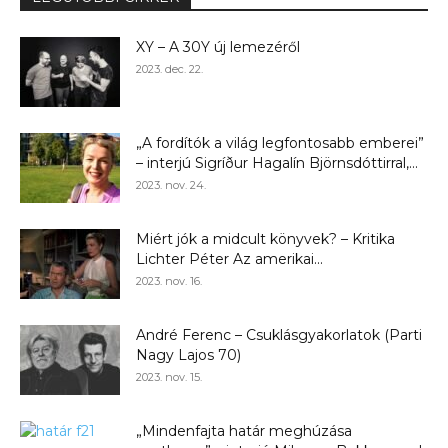
XY – A 30Y új lemezéről
2023. dec. 22.
„A fordítók a világ legfontosabb emberei”
– interjú Sigríður Hagalín Björnsdóttirral,...
2023. nov. 24.
Miért jók a midcult könyvek? – Kritika
Lichter Péter Az amerikai...
2023. nov. 16.
André Ferenc – Csuklásgyakorlatok (Parti
Nagy Lajos 70)
2023. nov. 15.
„Mindenfajta határ meghúzása