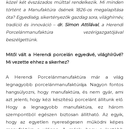
közel két évszázados múlttal rendelkezik. Mi minden
történt a Manufaktúra ősének 1826-os megalapítása
óta? Egyediség, sikertényezők gazdag sora, világhírnév,
tradíció és innováció –
dr. Simon Attilával
, a Herendi
Porcelánmanufaktúra vezérigazgatójával
beszélgettünk.
Mitől vált a Herendi porcelán egyedivé, világhírűvé?
Mi vezette ehhez a sikerhez?
A Herendi Porcelánmanufaktúra már a világ
legnagyobb porcelánmanufaktúrája. Nagyon fontos
hangsúlyozni, hogy manufaktúra, és nem gyár, ami
azt jelenti, hogy kézi készítésű porcelánt állítunk elő.
Hogy a legnagyobb manufaktúra, ez három
szempontból egészen biztosan állítható. Az egyik,
hogy az egyetlen nyereségesen működni képes