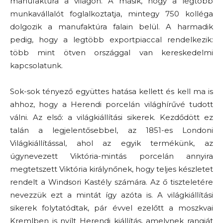
manufaktúra a világon. A másik, hogy a legtöbb
munkavállalót foglalkoztatja, mintegy 750 kolléga
dolgozik a manufaktúra falain belül. A harmadik
pedig, hogy a legtöbb exportpiaccal rendelkezik:
több mint ötven országgal van kereskedelmi
kapcsolatunk.
Sok-sok tényező együttes hatása kellett és kell ma is
ahhoz, hogy a Herendi porcelán világhírűvé tudott
válni. Az első: a világkiállítási sikerek. Kezdődött ez
talán a legjelentősebbel, az 1851-es Londoni
Világkiállítással, ahol az egyik termékünk, az
úgynevezett Viktória-mintás porcelán annyira
megtetszett Viktória királynőnek, hogy teljes készletet
rendelt a Windsori Kastély számára. Az ő tiszteletére
nevezzük ezt a mintát így azóta is. A világkiállítási
sikerek folytatódtak, pár évvel ezelőtt a moszkvai
Kremlben is nyílt Herendi kiállítás, amelynek rangját