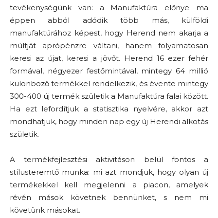
tevékenységünk van: a Manufaktúra előnye ma
éppen abból adódik több más, külföldi
manufaktúrához képest, hogy Herend nem akarja a
múltját aprópénzre váltani, hanem folyamatosan
keresi az újat, keresi a jövőt. Herend 16 ezer fehér
formával, négyezer festőmintával, mintegy 64 millió
különböző termékkel rendelkezik, és évente mintegy
300-400 új termék születik a Manufaktúra falai között.
Ha ezt lefordítjuk a statisztika nyelvére, akkor azt
mondhatjuk, hogy minden nap egy új Herendi alkotás
születik.
A termékfejlesztési aktivitáson belül fontos a
stílusteremtő munka: mi azt mondjuk, hogy olyan új
termékekkel kell megjelenni a piacon, amelyek
révén mások követnek bennünket, s nem mi
követünk másokat.