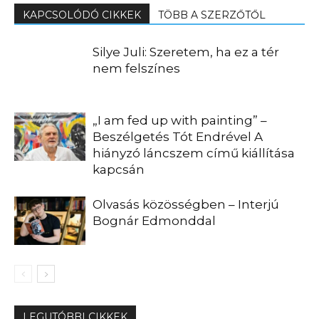
KAPCSOLÓDÓ CIKKEK
TÖBB A SZERZŐTŐL
Silye Juli: Szeretem, ha ez a tér
nem felszínes
„I am fed up with painting” –
Beszélgetés Tót Endrével A
hiányzó láncszem című kiállítása
kapcsán
Olvasás közösségben – Interjú
Bognár Edmonddal
LEGUTÓBBI CIKKEK