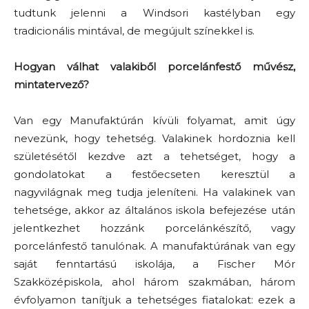
tudtunk jelenni a Windsori kastélyban egy
tradicionális mintával, de megújult színekkel is.
Hogyan válhat valakiből porcelánfestő művész,
mintatervező?
Van egy Manufaktúrán kívüli folyamat, amit úgy
nevezünk, hogy tehetség. Valakinek hordoznia kell
születésétől kezdve azt a tehetséget, hogy a
gondolatokat a festőecseten keresztül a
nagyvilágnak meg tudja jeleníteni. Ha valakinek van
tehetsége, akkor az általános iskola befejezése után
jelentkezhet hozzánk porcelánkészítő, vagy
porcelánfestő tanulónak. A manufaktúrának van egy
saját fenntartású iskolája, a Fischer Mór
Szakközépiskola, ahol három szakmában, három
évfolyamon tanítjuk a tehetséges fiatalokat: ezek a