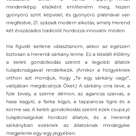
mindenképp elsőként említeném meg, hiszen
gyönyörű színt képvisel, és gyönyörű platinával van
megfestve, 21. századi modern alkotás, amely Herend
két évszázados tradícióit hordozza innovatív módon.
Ha figurát kellene választanom, akkor az egészen
biztosan a Herendi sárkány lenne. Ez a kitalált élőlény
a keleti gondolkodás szerint a legjobb állatok
tulajdonságaival rendelkezik. (Amikor a hölgyeknek
otthon azt mondjuk, hogy „Te egy sárkány vagy!”,
valójában megdicsérjük Őket.) A sárkány orra teve, a
füle bivaly, a szeme démon, az agancsa szarvas, a
hasa kagyló, a farka kígyó, a tappancsa tigris és a
körme sas. A keleti gondolkodás szerint ezek csupa jó
tulajdonságokat hordozó állatok, és a Herendi
sárkányban ezeknek az állatoknak mindegyike
megjelenik egy-egy jegyében.