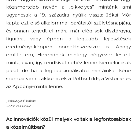
közismertebb nevén a „pikkelyes” mintánk, ami
ugyancsak a 19. századra nyúlik vissza: Jókai Mór
kapta ezt első alkalommal barátaitól születésnapjára,
és onnan terjedt el mára már elég sok dísztárgyra,
figurára, vagy éppen a legújabb fejlesztések
eredményeképpen porcelánszervizre is. Ahogy
említettem, Herendnek mintegy négyezer festett
mintája van, így rendkívül nehéz lenne kiemelni csak
párat, de ha a legtradicionálisabb mintáinkat kéne
számba venni, akkor ezek a Rothschild-, a Viktória- és
az Apponyi-minta lenne.
,,Pikkelyes” kakas
Fotó: Vas Enikő
Az innovációk közül melyek voltak a legfontosabbak
a közelmúltban?