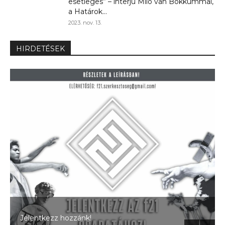
esetleges” – interjú Milo van Bokkummal,
a Határok...
2023. nov. 13.
HIRDETÉSEK
A kovászos kenyérsztori egyenesen a sütőből