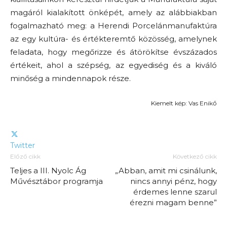
magáról kialakított önképét, amely az alábbiakban
fogalmazható meg: a Herendi Porcelánmanufaktúra
az egy kultúra- és értékteremtő közösség, amelynek
feladata, hogy megőrizze és átörökítse évszázados
értékeit, ahol a szépség, az egyediség és a kiváló
minőség a mindennapok része.
Kiemelt kép: Vas Enikő
Twitter
Előző cikk
Következő cikk
Teljes a III. Nyolc Ág
„Abban, amit mi csinálunk,
Művésztábor programja
nincs annyi pénz, hogy
érdemes lenne szarul
érezni magam benne”