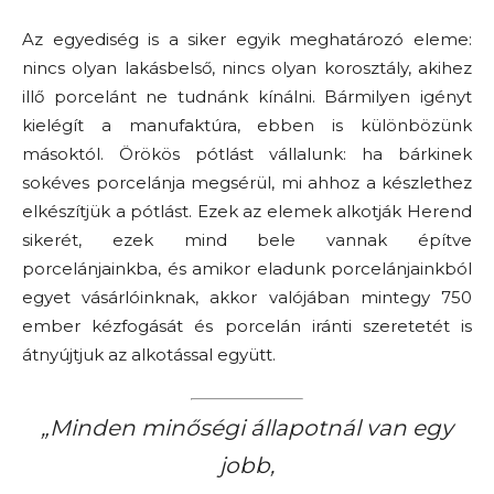
Az egyediség is a siker egyik meghatározó eleme:
nincs olyan lakásbelső, nincs olyan korosztály, akihez
illő porcelánt ne tudnánk kínálni. Bármilyen igényt
kielégít a manufaktúra, ebben is különbözünk
másoktól. Örökös pótlást vállalunk: ha bárkinek
sokéves porcelánja megsérül, mi ahhoz a készlethez
elkészítjük a pótlást. Ezek az elemek alkotják Herend
sikerét, ezek mind bele vannak építve
porcelánjainkba, és amikor eladunk porcelánjainkból
egyet vásárlóinknak, akkor valójában mintegy 750
ember kézfogását és porcelán iránti szeretetét is
átnyújtjuk az alkotással együtt.
„Minden minőségi állapotnál van egy
jobb,