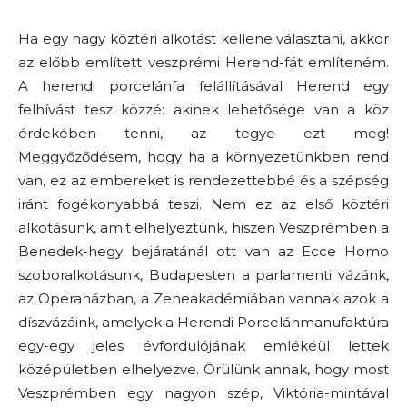
Ha egy nagy köztéri alkotást kellene választani, akkor
az előbb említett veszprémi Herend-fát említeném.
A herendi porcelánfa felállításával Herend egy
felhívást tesz közzé: akinek lehetősége van a köz
érdekében tenni, az tegye ezt meg!
Meggyőződésem, hogy ha a környezetünkben rend
van, ez az embereket is rendezettebbé és a szépség
iránt fogékonyabbá teszi. Nem ez az első köztéri
alkotásunk, amit elhelyeztünk, hiszen Veszprémben a
Benedek-hegy bejáratánál ott van az Ecce Homo
szoboralkotásunk, Budapesten a parlamenti vázánk,
az Operaházban, a Zeneakadémiában vannak azok a
díszvázáink, amelyek a Herendi Porcelánmanufaktúra
egy-egy jeles évfordulójának emlékéül lettek
középületben elhelyezve. Örülünk annak, hogy most
Veszprémben egy nagyon szép, Viktória-mintával