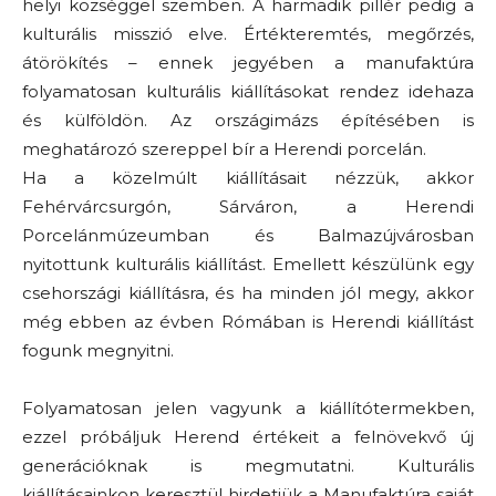
helyi községgel szemben. A harmadik pillér pedig a
kulturális misszió elve. Értékteremtés, megőrzés,
átörökítés – ennek jegyében a manufaktúra
folyamatosan kulturális kiállításokat rendez idehaza
és külföldön. Az országimázs építésében is
meghatározó szereppel bír a Herendi porcelán.
Ha a közelmúlt kiállításait nézzük, akkor
Fehérvárcsurgón, Sárváron, a Herendi
Porcelánmúzeumban és Balmazújvárosban
nyitottunk kulturális kiállítást. Emellett készülünk egy
csehországi kiállításra, és ha minden jól megy, akkor
még ebben az évben Rómában is Herendi kiállítást
fogunk megnyitni.
Folyamatosan jelen vagyunk a kiállítótermekben,
ezzel próbáljuk Herend értékeit a felnövekvő új
generációknak is megmutatni. Kulturális
kiállításainkon keresztül hirdetjük a Manufaktúra saját