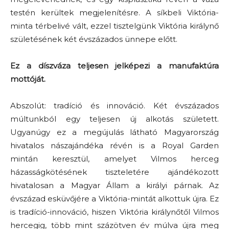
testén kerültek megjelenítésre. A síkbeli Viktória-
minta térbelivé vált, ezzel tisztelgünk Viktória királynő
születésének két évszázados ünnepe előtt.
Ez a díszváza teljesen jelképezi a manufaktúra
mottóját.
Abszolút: tradíció és innováció. Két évszázados
múltunkból egy teljesen új alkotás született.
Ugyanúgy ez a megújulás látható Magyarország
hivatalos nászajándéka révén is a Royal Garden
mintán keresztül, amelyet Vilmos herceg
házasságkötésének tiszteletére ajándékozott
hivatalosan a Magyar Állam a királyi párnak. Az
évszázad esküvőjére a Viktória-mintát alkottuk újra. Ez
is tradíció-innováció, hiszen Viktória királynőtől Vilmos
hercegig, több mint százötven év múlva újra meg