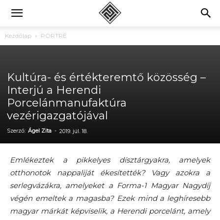
Kezdőlap
PORTRÉ
Kultúra- és értékteremtő közösség –
Interjú a Herendi
Porcelánmanufaktúra
vezérigazgatójával
Szerző:
Ágel Zita
-
2019. júl. 18.
Emlékeztek a pikkelyes dísztárgyakra, amelyek
otthonotok nappaliját ékesítették? Vagy azokra a
serlegvázákra, amelyeket a Forma-1 Magyar Nagydíj
végén emeltek a magasba? Ezek mind a leghíresebb
magyar márkát képviselik, a Herendi porcelánt, amely