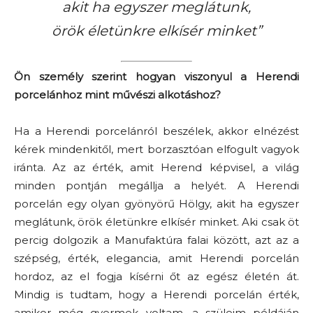
akit ha egyszer meglátunk,
örök életünkre elkísér minket”
Ön személy szerint hogyan viszonyul a Herendi
porcelánhoz mint művészi alkotáshoz?
Ha a Herendi porcelánról beszélek, akkor elnézést
kérek mindenkitől, mert borzasztóan elfogult vagyok
iránta. Az az érték, amit Herend képvisel, a világ
minden pontján megállja a helyét. A Herendi
porcelán egy olyan gyönyörű Hölgy, akit ha egyszer
meglátunk, örök életünkre elkísér minket. Aki csak öt
percig dolgozik a Manufaktúra falai között, azt az a
szépség, érték, elegancia, amit Herendi porcelán
hordoz, az el fogja kísérni őt az egész életén át.
Mindig is tudtam, hogy a Herendi porcelán érték,
amikor még gyermek voltam, a szüleim példáján