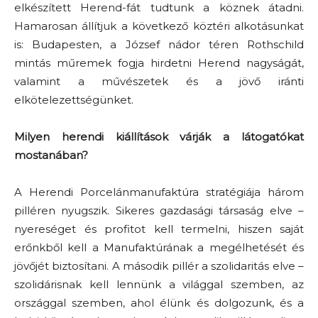
elkészített Herend-fát tudtunk a köznek átadni.
Hamarosan állítjuk a következő köztéri alkotásunkat
is: Budapesten, a József nádor téren Rothschild
mintás műremek fogja hirdetni Herend nagyságát,
valamint a művészetek és a jövő iránti
elkötelezettségünket.
Milyen herendi kiállítások várják a látogatókat
mostanában?
A Herendi Porcelánmanufaktúra stratégiája három
pilléren nyugszik. Sikeres gazdasági társaság elve –
nyereséget és profitot kell termelni, hiszen saját
erőnkből kell a Manufaktúrának a megélhetését és
jövőjét biztosítani. A második pillér a szolidaritás elve –
szolidárisnak kell lennünk a világgal szemben, az
országgal szemben, ahol élünk és dolgozunk, és a