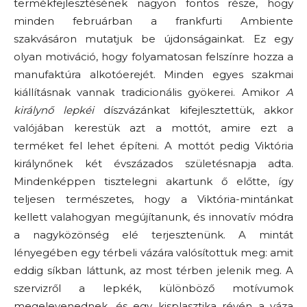
termékfejlesztésének nagyon fontos része, hogy
minden februárban a frankfurti Ambiente
szakvásáron mutatjuk be újdonságainkat. Ez egy
olyan motiváció, hogy folyamatosan felszínre hozza a
manufaktúra alkotóerejét. Minden egyes szakmai
kiállításnak vannak tradicionális gyökerei. Amikor
A
királynő lepkéi
díszvázánkat kifejlesztettük, akkor
valójában kerestük azt a mottót, amire ezt a
terméket fel lehet építeni. A mottót pedig Viktória
királynőnek két évszázados születésnapja adta.
Mindenképpen tisztelegni akartunk ő előtte, így
teljesen természetes, hogy a Viktória-mintánkat
kellett valahogyan megújítanunk, és innovatív módra
a nagyközönség elé terjesztenünk. A mintát
lényegében egy térbeli vázára valósítottuk meg: amit
eddig síkban láttunk, az most térben jelenik meg. A
szervizről a lepkék, különböző motívumok
megelevenednek, és egy kisplasztika révén a váza