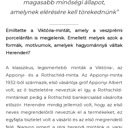
magasabb minőségi állapot,
amelynek elérésére kell törekednünk”
Említette a Viktória-mintát, amely a veszprémi
porcelánfán is megjelenik. Emellett melyek azok a
formák, motívumok, amelyek hagyománnyá váltak
Herenden?
A klasszikus, legismertebb minták a Viktória-, az
Apponyi- és a Rothschild-minta. Az Apponyi-minta
1932-ből származik, első vásárlója gróf Apponyi Albert
volt, az ő tiszteletére neveztük el így, a Rothschild-
mintánkat pedig a Rothschild bankárcsalád vásárolta
először. Herendre mindig jellemző volt, hogy az első
neves megrendelőről neveztük el a termékeket, ez
egyfajta tisztelet volt a vásárló és az első megrendelő
felé. Nagyon ismert a régi herendi mintánk is, vagy