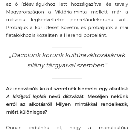
az ő ízlésvilágukhoz lett hozzáigazítva, és tavaly
Magyarországon a Viktória-minta mellett már a
második legkedveltebb porcelándekorunk volt.
Próbáljuk a kor ízlését követni, és próbáljunk a mai
fiatalokhoz is közelíteni a Herendi porcelánt.
„Dacolunk korunk kultúraváltozásának
silány tárgyaival szemben”
Az innovációk közül szeretnék kiemelni egy alkotást:
A királynő lepkéi
nevű díszvázát. Meséljen nekünk
erről az alkotásról! Milyen mintákkal rendelkezik,
miért különleges?
Onnan indulnék el, hogy a manufaktúra