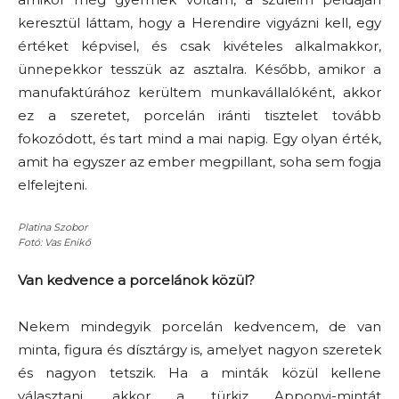
keresztül láttam, hogy a Herendire vigyázni kell, egy
értéket képvisel, és csak kivételes alkalmakkor,
ünnepekkor tesszük az asztalra. Később, amikor a
manufaktúrához kerültem munkavállalóként, akkor
ez a szeretet, porcelán iránti tisztelet tovább
fokozódott, és tart mind a mai napig. Egy olyan érték,
amit ha egyszer az ember megpillant, soha sem fogja
elfelejteni.
Platina Szobor
Fotó: Vas Enikő
Van kedvence a porcelánok közül?
Nekem mindegyik porcelán kedvencem, de van
minta, figura és dísztárgy is, amelyet nagyon szeretek
és nagyon tetszik. Ha a minták közül kellene
választani, akkor a türkiz Apponyi-mintát