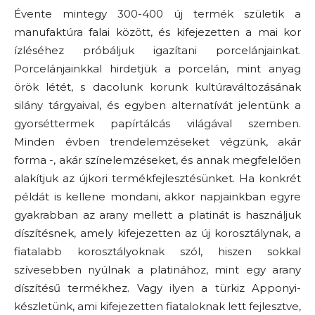
Évente mintegy 300-400 új termék születik a
manufaktúra falai között, és kifejezetten a mai kor
ízléséhez próbáljuk igazítani porcelánjainkat.
Porcelánjainkkal hirdetjük a porcelán, mint anyag
örök létét, s dacolunk korunk kultúraváltozásának
silány tárgyaival, és egyben alternatívát jelentünk a
gyorséttermek papírtálcás világával szemben.
Minden évben trendelemzéseket végzünk, akár
forma -, akár színelemzéseket, és annak megfelelően
alakítjuk az újkori termékfejlesztésünket. Ha konkrét
példát is kellene mondani, akkor napjainkban egyre
gyakrabban az arany mellett a platinát is használjuk
díszítésnek, amely kifejezetten az új korosztálynak, a
fiatalabb korosztályoknak szól, hiszen sokkal
szívesebben nyúlnak a platinához, mint egy arany
díszítésű termékhez. Vagy ilyen a türkiz Apponyi-
készletünk, ami kifejezetten fiataloknak lett fejlesztve,