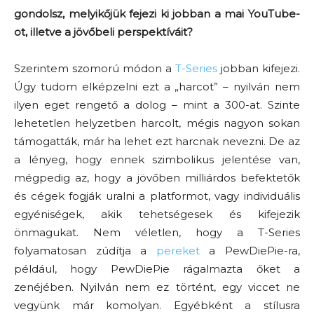
gondolsz, melyikőjük fejezi ki jobban a mai YouTube-
ot, illetve a jövőbeli perspektíváit?
Szerintem szomorú módon a
T-Series
jobban kifejezi.
Úgy tudom elképzelni ezt a „harcot” – nyilván nem
ilyen eget rengető a dolog – mint a 300-at. Szinte
lehetetlen helyzetben harcolt, mégis nagyon sokan
támogatták, már ha lehet ezt harcnak nevezni. De az
a lényeg, hogy ennek szimbolikus jelentése van,
mégpedig az, hogy a jövőben milliárdos befektetők
és cégek fogják uralni a platformot, vagy individuális
egyéniségek, akik tehetségesek és kifejezik
önmagukat. Nem véletlen, hogy a T-Series
folyamatosan zúdítja a
pereket
a PewDiePie-ra,
például, hogy PewDiePie rágalmazta őket a
zenéjében. Nyilván nem ez történt, egy viccet ne
vegyünk már komolyan. Egyébként a stílusra