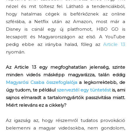
nézel és mit töltesz fel. Látható a tendenciákból,
hogy hatalmas cégek is beférkőznek az online
szférába, a Netflix után az Amazon, most már a
Disney is csinál egy új platfromot, HBO GO is
lecsapott és Magyarországon az első. A YouTube
pedig ebbe az irányba halad, főleg az
Article 13
nyomán.
Az Article 13 egy megfoghatatlan jelenség, szinte
minden videós másképp magyarázza, talán eddig
Magyarósi Csaba összefoglalója
a legkorrektebb, de
úgy tudom, te például
szerveztél egy tüntetést
is, ami
sajnos elmaradt a tartalomgyártók passzivitása miatt.
Miért releváns ez a cikkely?
Az igazság az, hogy részemről tudatos provokáció
belemenni a magyar videósokba, nem gondolom,