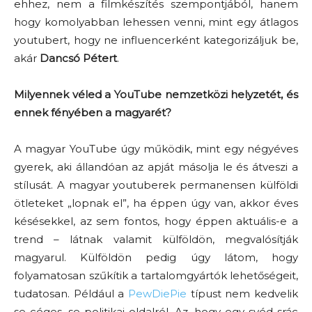
ehhez, nem a filmkészítés szempontjából, hanem
hogy komolyabban lehessen venni, mint egy átlagos
youtubert, hogy ne influencerként kategorizáljuk be,
akár
Dancsó Pétert
.
Milyennek véled a YouTube nemzetközi helyzetét, és
ennek fényében a magyarét?
A magyar YouTube úgy működik, mint egy négyéves
gyerek, aki állandóan az apját másolja le és átveszi a
stílusát. A magyar youtuberek permanensen külföldi
ötleteket „lopnak el”, ha éppen úgy van, akkor éves
késésekkel, az sem fontos, hogy éppen aktuális-e a
trend – látnak valamit külföldön, megvalósítják
magyarul. Külföldön pedig úgy látom, hogy
folyamatosan szűkítik a tartalomgyártók lehetőségeit,
tudatosan. Például a
PewDiePie
típust nem kedvelik
se céges, se politikai oldalról. Az, hogy egy svéd srác