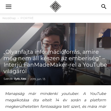
Kezdőlap
PORTRÉ
„Olyanfajta információforrás, amire
még nem áll készen az emberiség” –
Interjú FanMadeMaker-rel a YouTube
világáról
Szerző:
Ilyés Alex
-
2019. jún. 13.
Manapság már mindenki youtuber. A YouTube
megalkotása óta eltelt 14 év során a platform
megkerülhetetlen fontosságra tett szert, és mára már