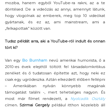
moziba, hanem egyből YouTube-ra rakni, az a te
döntésed. De a videózás az annyi, amennyit látunk,
hogy vlogolnak az emberek, meg top 10 videókat
gyártanak, és ez az, ami mainstream, ami a
„felkapottak” között van.
Tudsz példát arra, aki a YouTube-ról indult és onnan
tört ki?
Van egy
Bo Burnham
nevű amerikai humorista, ő a
2010-es évek elejétől töltött fel társadalomkritikus
zenéket és ő tudatosan építette azt, hogy neki ez
csak egy ugródeszka. Aztán elkezdett élőben fellépni
– Amerikában nyilván könnyebb magának
támogatást találni -, mert tehetséges nagyon. És
most már filmet rendezett, a
Nyolcadik Osztály
címen
. Szirmai Gergely
például itthon közelebb áll