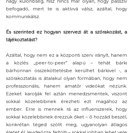
nagy különbség, hisz nincs már olyan, hogy passzív
befogadó, mert te is aktívvá válsz, azáltal, hogy
kommunikálsz.
És szerinted ez hogyan szervezi át a szórakozást, a
tájékoztatást?
Azáltal, hogy nem ez a központi szerv irányít, hanem
a közlés „peer-to-peer” alapú – tehát bárki
bárhonnan összeköttetésbe kerülhet bárkivel -, a
szórakoztatás is átalakul olyan formában, hogy nem
professzionális, hanem amatőr videókat nézünk.
Ezeket karolják fel aztán menedzsmentek, viszont
sokkal közelebbinek érezheti ezt magához az
ember. Erre is mennek rá az influenszerek, hogy
sokkal közelebbinek érezzük őket – ő hozzád beszél,
konkrétan téged szólít meg, ugyanolyan átlagos
életet él, levideózza, feltölti – sokkal jobban lehet vele