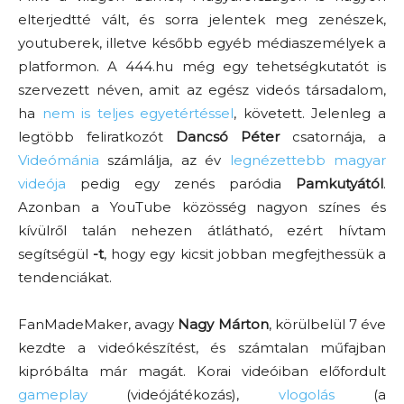
elterjedtté vált, és sorra jelentek meg zenészek,
youtuberek, illetve később egyéb médiaszemélyek a
platformon. A 444.hu még egy tehetségkutatót is
szervezett néven, amit az egész videós társadalom,
ha
nem is teljes egyetértéssel
, követett. Jelenleg a
legtöbb feliratkozót
Dancsó Péter
csatornája, a
Videómánia
számlálja, az év
legnézettebb magyar
videója
pedig egy zenés paródia
Pamkutyától
.
Azonban a YouTube közösség nagyon színes és
kívülről talán nehezen átlátható, ezért hívtam
segítségül
-t
, hogy egy kicsit jobban megfejthessük a
tendenciákat.
FanMadeMaker, avagy
Nagy Márton
, körülbelül 7 éve
kezdte a videókészítést, és számtalan műfajban
kipróbálta már magát. Korai videóiban előfordult
gameplay
(videójátékozás),
vlogolás
(a