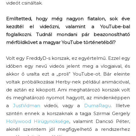
videót csináltak.
Említetted, hogy még nagyon fiatalon, sok éve
kezdtél el videózni, valamint a YouTube-bal
foglalkozni. Tudnál mondani pár beazonosítható
mérföldkövet a magyar YouTube történetéből?
Volt egy FreddyD-s korszak, ez egyértelmű. Ezzel egy
időben egy nevű videós jelent meg a vlogjaival, és
akkor ő uralta ezt a „proli” YouTube-ot. Bár eleinte
voltak próbálkozásai Herby-nek például animációval,
de aztán ez kikopott. Ami meghatározó korszak volt
és meghatározó nyomot hagyott, az mindenképpen
a
JustVidman
videói, vagy a
DumaRagu
. Illetve
szintén ennek a korszaknak a tagja Szirmai Gergely
Hollywood Hírügynöksége
, valamint Dancsó Péter,
akinél szerintem jól megfigyelhető a rendszerhez