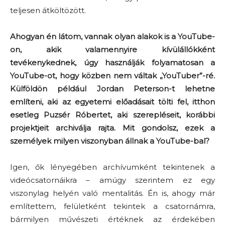
teljesen átköltözött.
Ahogyan én látom, vannak olyan alakok is a YouTube-
on, akik valamennyire kívülállókként
tevékenykednek, úgy használják folyamatosan a
YouTube-ot, hogy közben nem váltak „YouTuber”-ré.
Külföldön például Jordan Peterson-t lehetne
említeni, aki az egyetemi előadásait tölti fel, itthon
esetleg Puzsér Róbertet, aki szerepléseit, korábbi
projektjeit archiválja rajta. Mit gondolsz, ezek a
személyek milyen viszonyban állnak a YouTube-bal?
Igen, ők lényegében archívumként tekintenek a
videócsatornáikra – amúgy szerintem ez egy
viszonylag helyén való mentalitás. Én is, ahogy már
említettem, felületként tekintek a csatornámra,
bármilyen művészeti értéknek az érdekében