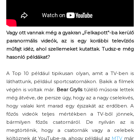
Vagy ott vannak még a gyakran „Felkapott”-ba kerülő
paranormális videók, az is egy korábbi televíziós
műfajt idéz, ahol szellemeket kutattak. Tudsz-e még
hasonló példákat?
A Top 10 például tipikusan olyan, amit a TV-ben is
láthattunk, például sportcsatornákon. Bakik a filmek
végén is voltak már.
Bear Grylls
túlélő műsorai lettek
még átvéve, de persze úgy, hogy az a nagy cselekvés,
hogy valaki kint marad egy éjszakát az erdőben. A
főzős videók teljes mértékben a TV-ből jönnek,
bármilyen főzős csatornáról. De nyilván az is
megtörténik, hogy a csatornák vagy a celebek
költöznek át YouTube-ra, ahogy például az
MTV
már