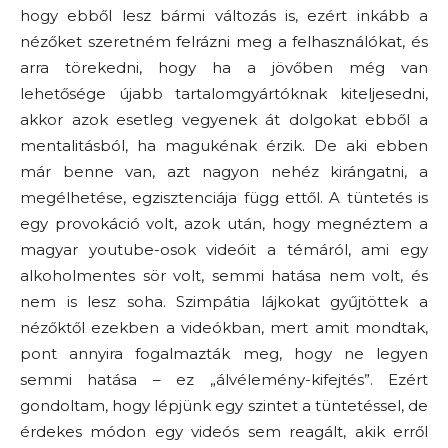
hogy ebből lesz bármi változás is, ezért inkább a
nézőket szeretném felrázni meg a felhasználókat, és
arra törekedni, hogy ha a jövőben még van
lehetősége újabb tartalomgyártóknak kiteljesedni,
akkor azok esetleg vegyenek át dolgokat ebből a
mentalitásból, ha magukénak érzik. De aki ebben
már benne van, azt nagyon nehéz kirángatni, a
megélhetése, egzisztenciája függ ettől. A tüntetés is
egy provokáció volt, azok után, hogy megnéztem a
magyar youtube-osok videóit a témáról, ami egy
alkoholmentes sör volt, semmi hatása nem volt, és
nem is lesz soha. Szimpátia lájkokat gyűjtöttek a
nézőktől ezekben a videókban, mert amit mondtak,
pont annyira fogalmazták meg, hogy ne legyen
semmi hatása – ez „álvélemény-kifejtés”. Ezért
gondoltam, hogy lépjünk egy szintet a tüntetéssel, de
érdekes módon egy videós sem reagált, akik erről