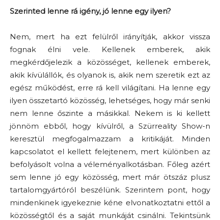
Szerinted lenne rá igény, jó lenne egy ilyen?
Nem, mert ha ezt felülről irányítják, akkor vissza
fognak élni vele. Kellenek emberek, akik
megkérdőjelezik a közösséget, kellenek emberek,
akik kívülállók, és olyanok is, akik nem szeretik ezt az
egész működést, erre rá kell világítani. Ha lenne egy
ilyen összetartó közösség, lehetséges, hogy már senki
nem lenne őszinte a másikkal. Nekem is ki kellett
jönnöm ebből, hogy kívülről, a Szürreality Show-n
keresztül megfogalmazzam a kritikáját. Minden
kapcsolatot el kellett felejtenem, mert különben az
befolyásolt volna a véleményalkotásban. Főleg azért
sem lenne jó egy közösség, mert már ötszáz plusz
tartalomgyártóról beszélünk. Szerintem pont, hogy
mindenkinek igyekeznie kéne elvonatkoztatni ettől a
közösségtől és a saját munkáját csinálni. Tekintsünk