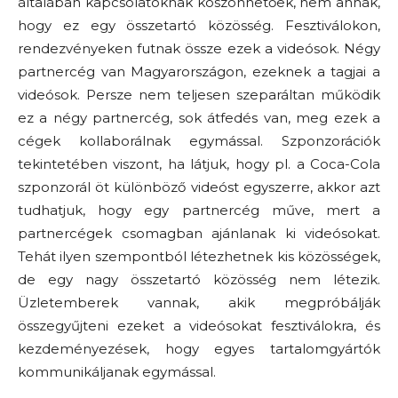
általában kapcsolatoknak köszönhetőek, nem annak,
hogy ez egy összetartó közösség. Fesztiválokon,
rendezvényeken futnak össze ezek a videósok. Négy
partnercég van Magyarországon, ezeknek a tagjai a
videósok. Persze nem teljesen szeparáltan működik
ez a négy partnercég, sok átfedés van, meg ezek a
cégek kollaborálnak egymással. Szponzorációk
tekintetében viszont, ha látjuk, hogy pl. a Coca-Cola
szponzorál öt különböző videóst egyszerre, akkor azt
tudhatjuk, hogy egy partnercég műve, mert a
partnercégek csomagban ajánlanak ki videósokat.
Tehát ilyen szempontból létezhetnek kis közösségek,
de egy nagy összetartó közösség nem létezik.
Üzletemberek vannak, akik megpróbálják
összegyűjteni ezeket a videósokat fesztiválokra, és
kezdeményezések, hogy egyes tartalomgyártók
kommunikáljanak egymással.