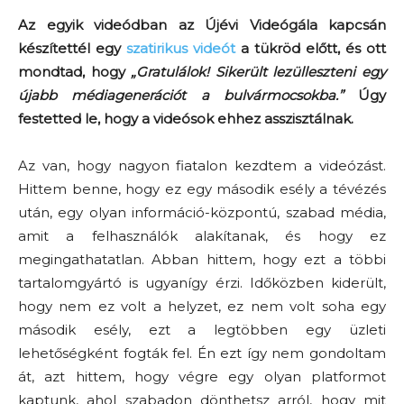
Az egyik videódban az Újévi Videógála kapcsán
készítettél egy
szatirikus videót
a tükröd előtt, és ott
mondtad, hogy
„Gratulálok! Sikerült lezülleszteni egy
újabb médiagenerációt a bulvármocsokba.”
Úgy
festetted le, hogy a videósok ehhez asszisztálnak.
Az van, hogy nagyon fiatalon kezdtem a videózást.
Hittem benne, hogy ez egy második esély a tévézés
után, egy olyan információ-központú, szabad média,
amit a felhasználók alakítanak, és hogy ez
megingathatatlan. Abban hittem, hogy ezt a többi
tartalomgyártó is ugyanígy érzi. Időközben kiderült,
hogy nem ez volt a helyzet, ez nem volt soha egy
második esély, ezt a legtöbben egy üzleti
lehetőségként fogták fel. Én ezt így nem gondoltam
át, azt hittem, hogy végre egy olyan platformot
kaptunk, ahol szabadon dönthetsz arról, hogy mit