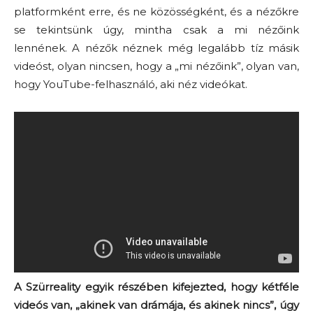
platformként erre, és ne közösségként, és a nézőkre
se tekintsünk úgy, mintha csak a mi nézőink
lennének. A nézők néznek még legalább tíz másik
videóst, olyan nincsen, hogy a „mi nézőink”, olyan van,
hogy YouTube-felhasználó, aki néz videókat.
A Szürreality egyik részében kifejezted, hogy kétféle
videós van, „akinek van drámája, és akinek nincs”, úgy