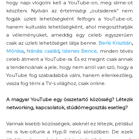
hogy napi vlogolni kell a YouTube-on, meg slime-ot
készíteni. Nyilván az értelmiségi „outsiderek” nem
fogják üzleti lehetőségként felfogni a YouTube-ot,
hanem kulturális lehetőségként, ahol megoszthatják
a véleményüket, ameddig egy celeb egyszerűen
csak az üzleti lehetőséget látja benne.
Berki Krisztián
,
Mónika
,
Nánási család
,
Istenes Bence
, minden tévés
celeb átment a YouTube-ra. És ez megint csak annak
a tendenciának a jele, hogy nem arról van szó, hogy a
YouTube fog szabadabbá válni, hanem ellenkezőleg,
vissza fog térni a TV-s világhoz, csak online.
A magyar YouTube egy összetartó közösség? Létezik
networking, kapcsolatok, stúdiómegosztás esetleg?
Vannak kisebb közösségek, akiknél ez létezik, például
mi is live-oltunk a Hyp.R nevű sörözőben. De ezek