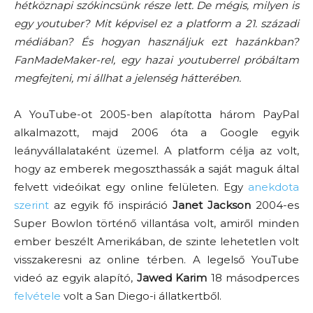
hétköznapi szókincsünk része lett. De mégis, milyen is
egy youtuber? Mit képvisel ez a platform a 21. századi
médiában? És hogyan használjuk ezt hazánkban?
FanMadeMaker-rel, egy hazai youtuberrel próbáltam
megfejteni, mi állhat a jelenség hátterében.
A YouTube-ot 2005-ben alapította három PayPal
alkalmazott, majd 2006 óta a Google egyik
leányvállalataként üzemel. A platform célja az volt,
hogy az emberek megoszthassák a saját maguk által
felvett videóikat egy online felületen. Egy
anekdota
szerint
az egyik fő inspiráció
Janet Jackson
2004-es
Super Bowlon történő villantása volt, amiről minden
ember beszélt Amerikában, de szinte lehetetlen volt
visszakeresni az online térben. A legelső YouTube
videó az egyik alapító,
Jawed Karim
18 másodperces
felvétele
volt a San Diego-i állatkertből.