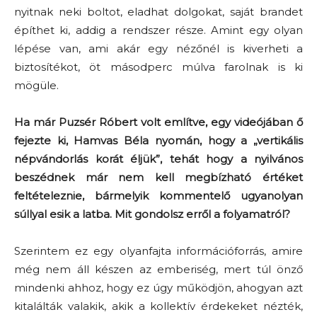
nyitnak neki boltot, eladhat dolgokat, saját brandet
építhet ki, addig a rendszer része. Amint egy olyan
lépése van, ami akár egy nézőnél is kiverheti a
biztosítékot, öt másodperc múlva farolnak is ki
mögüle.
Ha már Puzsér Róbert volt említve, egy videójában ő
fejezte ki, Hamvas Béla nyomán, hogy a „vertikális
népvándorlás korát éljük”, tehát hogy a nyilvános
beszédnek már nem kell megbízható értéket
feltételeznie, bármelyik kommentelő ugyanolyan
súllyal esik a latba. Mit gondolsz erről a folyamatról?
Szerintem ez egy olyanfajta információforrás, amire
még nem áll készen az emberiség, mert túl önző
mindenki ahhoz, hogy ez úgy működjön, ahogyan azt
kitalálták valakik, akik a kollektív érdekeket nézték,