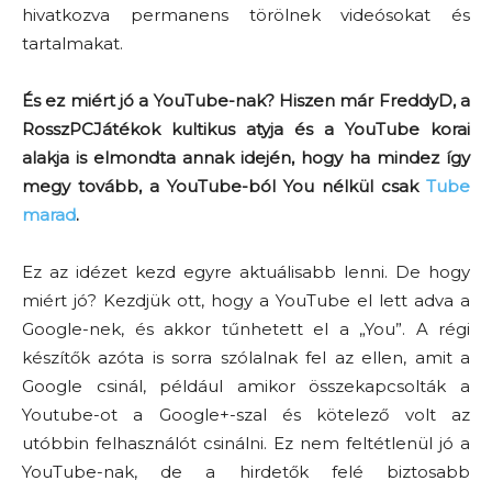
hivatkozva permanens törölnek videósokat és
tartalmakat.
És ez miért jó a YouTube-nak? Hiszen már FreddyD, a
RosszPCJátékok kultikus atyja és a YouTube korai
alakja is elmondta annak idején, hogy ha mindez így
megy tovább, a YouTube-ból You nélkül csak
Tube
marad
.
Ez az idézet kezd egyre aktuálisabb lenni. De hogy
miért jó? Kezdjük ott, hogy a YouTube el lett adva a
Google-nek, és akkor tűnhetett el a „You”. A régi
készítők azóta is sorra szólalnak fel az ellen, amit a
Google csinál, például amikor összekapcsolták a
Youtube-ot a Google+-szal és kötelező volt az
utóbbin felhasználót csinálni. Ez nem feltétlenül jó a
YouTube-nak, de a hirdetők felé biztosabb