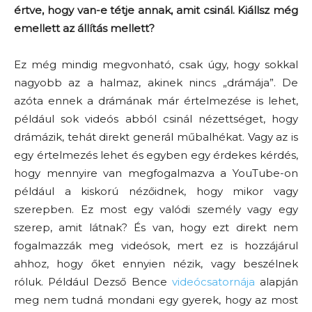
értve, hogy van-e tétje annak, amit csinál. Kiállsz még
emellett az állítás mellett?
Ez még mindig megvonható, csak úgy, hogy sokkal
nagyobb az a halmaz, akinek nincs „drámája”. De
azóta ennek a drámának már értelmezése is lehet,
például sok videós abból csinál nézettséget, hogy
drámázik, tehát direkt generál műbalhékat. Vagy az is
egy értelmezés lehet és egyben egy érdekes kérdés,
hogy mennyire van megfogalmazva a YouTube-on
például a kiskorú nézőidnek, hogy mikor vagy
szerepben. Ez most egy valódi személy vagy egy
szerep, amit látnak? És van, hogy ezt direkt nem
fogalmazzák meg videósok, mert ez is hozzájárul
ahhoz, hogy őket ennyien nézik, vagy beszélnek
róluk. Például Dezső Bence
videócsatornája
alapján
meg nem tudná mondani egy gyerek, hogy az most