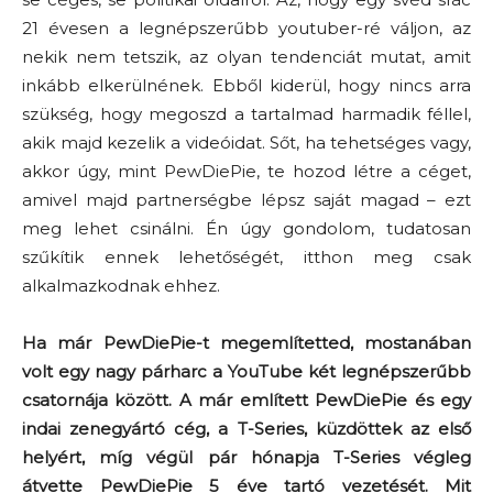
21 évesen a legnépszerűbb youtuber-ré váljon, az
nekik nem tetszik, az olyan tendenciát mutat, amit
inkább elkerülnének. Ebből kiderül, hogy nincs arra
szükség, hogy megoszd a tartalmad harmadik féllel,
akik majd kezelik a videóidat. Sőt, ha tehetséges vagy,
akkor úgy, mint PewDiePie, te hozod létre a céget,
amivel majd partnerségbe lépsz saját magad – ezt
meg lehet csinálni. Én úgy gondolom, tudatosan
szűkítik ennek lehetőségét, itthon meg csak
alkalmazkodnak ehhez.
Ha már PewDiePie-t megemlítetted, mostanában
volt egy nagy párharc a YouTube két legnépszerűbb
csatornája között. A már említett PewDiePie és egy
indai zenegyártó cég, a T-Series, küzdöttek az első
helyért, míg végül pár hónapja T-Series végleg
átvette PewDiePie 5 éve tartó vezetését. Mit