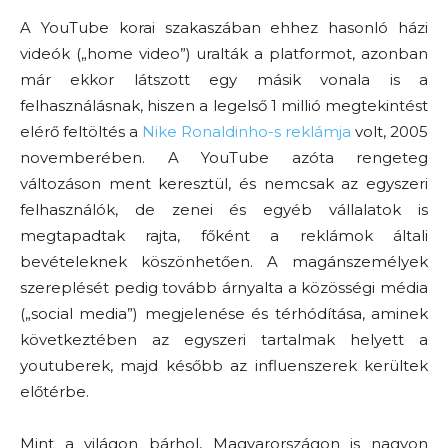
A YouTube korai szakaszában ehhez hasonló házi
videók („home video”) uralták a platformot, azonban
már ekkor látszott egy másik vonala is a
felhasználásnak, hiszen a legelső 1 millió megtekintést
elérő feltöltés a
Nike Ronaldinho-s reklámja
volt, 2005
novemberében. A YouTube azóta rengeteg
változáson ment keresztül, és nemcsak az egyszeri
felhasználók, de zenei és egyéb vállalatok is
megtapadtak rajta, főként a reklámok általi
bevételeknek köszönhetően. A magánszemélyek
szereplését pedig tovább árnyalta a közösségi média
(„social media”) megjelenése és térhódítása, aminek
következtében az egyszeri tartalmak helyett a
youtuberek, majd később az influenszerek kerültek
előtérbe.
Mint a világon bárhol, Magyarországon is nagyon