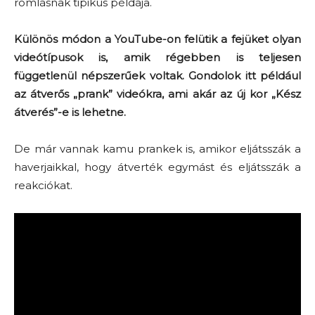
romlásnak tipikus példája.
Különös módon a YouTube-on felütik a fejüket olyan
videótípusok is, amik régebben is teljesen
függetlenül népszerűek voltak. Gondolok itt például
az átverős „prank” videókra, ami akár az új kor „Kész
átverés”-e is lehetne.
De már vannak kamu prankek is, amikor eljátsszák a
haverjaikkal, hogy átverték egymást és eljátsszák a
reakciókat.