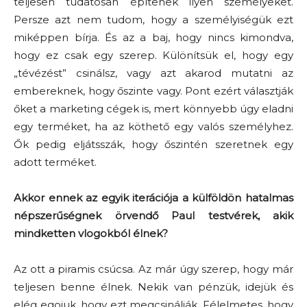
teljesen tudatosan építenek ilyen személyeket.
Persze azt nem tudom, hogy a személyiségük ezt
miképpen bírja. És az a baj, hogy nincs kimondva,
hogy ez csak egy szerep. Különítsük el, hogy egy
„tévézést” csinálsz, vagy azt akarod mutatni az
embereknek, hogy őszinte vagy. Pont ezért választják
őket a marketing cégek is, mert könnyebb úgy eladni
egy terméket, ha az köthető egy valós személyhez.
Ők pedig eljátsszák, hogy őszintén szeretnek egy
adott terméket.
Akkor ennek az egyik iterációja a külföldön hatalmas
népszerűségnek örvendő Paul testvérek, akik
mindketten vlogokból élnek?
Az ott a piramis csúcsa. Az már úgy szerep, hogy már
teljesen benne élnek. Nekik van pénzük, idejük és
elég egojuk, hogy ezt megcsinálják. Félelmetes, hogy