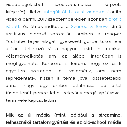
videóblogolásból szóösszerántással képzett
kifejezés), illetve
interjúktól
tutorial videókig
(tanító
videók) bármi. 2017 szeptemberében azonban
profilt
váltott
, és útnak indította a
Szürreality Show
című
szatirikus elemző sorozatát, amiben a magyar
YouTube teljes világát igyekezett görbe tükör elé
állítani. Jellemző rá a nagyon pikírt és ironikus
véleményalkotás, ami az alábbi interjúban is
megfigyelhető. Kérésére is leírom, hogy ez csak
egyetlen szempont és vélemény, ami nem
reprezentatív, hiszen a téma jóval összetettebb
annál, hogy egy ember átláthassa, de ettől
függetlenül persze lehet releváns megállapításokat
tenni vele kapcsolatban.
Mik az új média (mint például a streaming,
felhasználói tartalomgyártás) és az old-school média