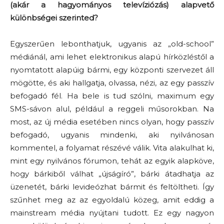
(akár a hagyományos televíziózás) alapvető
különbségei szerinted?
Egyszerűen lebonthatjuk, ugyanis az „old-school”
médiánál, ami lehet elektronikus alapú hírközléstől a
nyomtatott alapúig bármi, egy központi szervezet áll
mögötte, és aki hallgatja, olvassa, nézi, az egy passzív
befogadó fél. Ha bele is tud szólni, maximum egy
SMS-sávon alul, például a reggeli műsorokban. Na
most, az új média esetében nincs olyan, hogy passzív
befogadó, ugyanis mindenki, aki nyilvánosan
kommentel, a folyamat részévé válik. Vita alakulhat ki,
mint egy nyilvános fórumon, tehát az egyik alapköve,
hogy bárkiből válhat „újságíró”, bárki átadhatja az
üzenetét, bárki levideózhat bármit és feltöltheti. Így
szűnhet meg az az egyoldalú közeg, amit eddig a
mainstream média nyújtani tudott. Ez egy nagyon