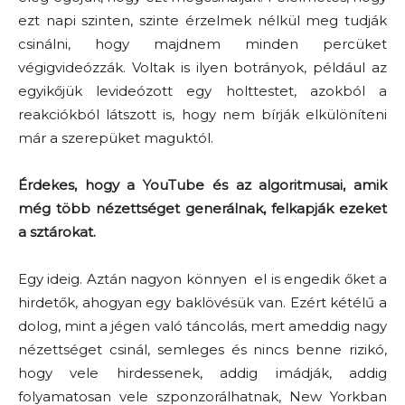
ezt napi szinten, szinte érzelmek nélkül meg tudják
csinálni, hogy majdnem minden percüket
végigvideózzák. Voltak is ilyen botrányok, például az
egyikőjük levideózott egy holttestet, azokból a
reakciókból látszott is, hogy nem bírják elkülöníteni
már a szerepüket maguktól.
Érdekes, hogy a YouTube és az algoritmusai, amik
még több nézettséget generálnak, felkapják ezeket
a sztárokat.
Egy ideig. Aztán nagyon könnyen el is engedik őket a
hirdetők, ahogyan egy baklövésük van. Ezért kétélű a
dolog, mint a jégen való táncolás, mert ameddig nagy
nézettséget csinál, semleges és nincs benne rizikó,
hogy vele hirdessenek, addig imádják, addig
folyamatosan vele szponzorálhatnak, New Yorkban