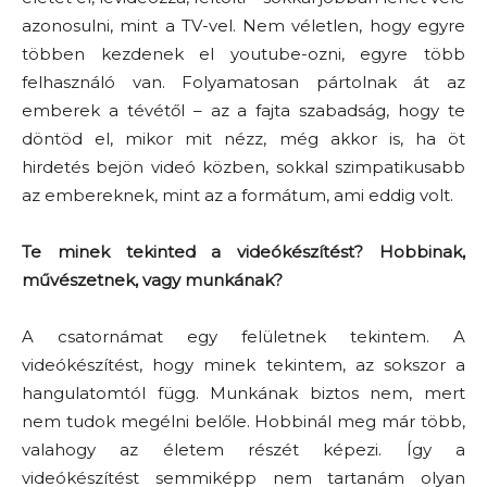
azonosulni, mint a TV-vel. Nem véletlen, hogy egyre
többen kezdenek el youtube-ozni, egyre több
felhasználó van. Folyamatosan pártolnak át az
emberek a tévétől – az a fajta szabadság, hogy te
döntöd el, mikor mit nézz, még akkor is, ha öt
hirdetés bejön videó közben, sokkal szimpatikusabb
az embereknek, mint az a formátum, ami eddig volt.
Te minek tekinted a videókészítést? Hobbinak,
művészetnek, vagy munkának?
A csatornámat egy felületnek tekintem. A
videókészítést, hogy minek tekintem, az sokszor a
hangulatomtól függ. Munkának biztos nem, mert
nem tudok megélni belőle. Hobbinál meg már több,
valahogy az életem részét képezi. Így a
videókészítést semmiképp nem tartanám olyan