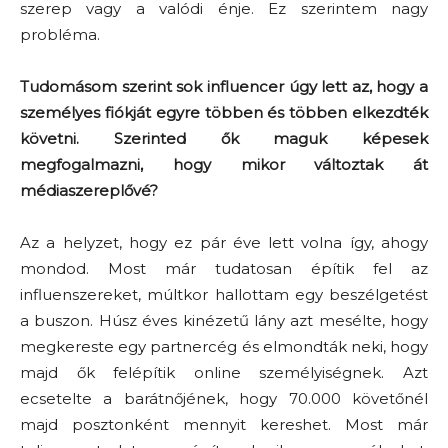
szerep vagy a valódi énje. Ez szerintem nagy
probléma.
Tudomásom szerint sok influencer úgy lett az, hogy a
személyes fiókját egyre többen és többen elkezdték
követni. Szerinted ők maguk képesek
megfogalmazni, hogy mikor változtak át
médiaszereplővé?
Az a helyzet, hogy ez pár éve lett volna így, ahogy
mondod. Most már tudatosan építik fel az
influenszereket, múltkor hallottam egy beszélgetést
a buszon. Húsz éves kinézetű lány azt mesélte, hogy
megkereste egy partnercég és elmondták neki, hogy
majd ők felépítik online személyiségnek. Azt
ecsetelte a barátnőjének, hogy 70.000 követőnél
majd posztonként mennyit kereshet. Most már