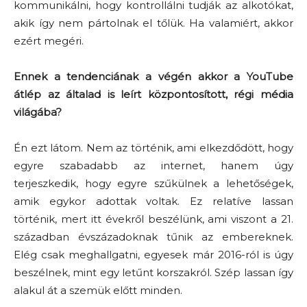
kommunikálni, hogy kontrollálni tudják az alkotókat,
akik így nem pártolnak el tőlük. Ha valamiért, akkor
ezért megéri.
Ennek a tendenciának a végén akkor a YouTube
átlép az általad is leírt központosított, régi média
világába?
Én ezt látom. Nem az történik, ami elkezdődött, hogy
egyre szabadabb az internet, hanem úgy
terjeszkedik, hogy egyre szűkülnek a lehetőségek,
amik egykor adottak voltak. Ez relatíve lassan
történik, mert itt évekről beszélünk, ami viszont a 21.
században évszázadoknak tűnik az embereknek.
Elég csak meghallgatni, egyesek már 2016-ról is úgy
beszélnek, mint egy letűnt korszakról. Szép lassan így
alakul át a szemük előtt minden.