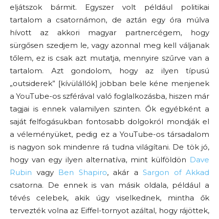
eljátszok bármit. Egyszer volt például politikai
tartalom a csatornámon, de aztán egy óra múlva
hívott az akkori magyar partnercégem, hogy
sürgősen szedjem le, vagy azonnal meg kell váljanak
tőlem, ez is csak azt mutatja, mennyire szűrve van a
tartalom. Azt gondolom, hogy az ilyen típusú
„outsiderek” [kívülállók] jobban bele kéne menjenek
a YouTube-os szférával való foglalkozásba, hiszen már
tagjai is ennek valamilyen szinten. Ők egyébként a
saját felfogásukban fontosabb dolgokról mondják el
a véleményüket, pedig ez a YouTube-os társadalom
is nagyon sok mindenre rá tudna világítani. De tök jó,
hogy van egy ilyen alternatíva, mint külföldön
Dave
Rubin
vagy
Ben Shapiro
, akár a
Sargon of Akkad
csatorna. De ennek is van másik oldala, például a
tévés celebek, akik úgy viselkednek, mintha ők
tervezték volna az Eiffel-tornyot azáltal, hogy rájöttek,