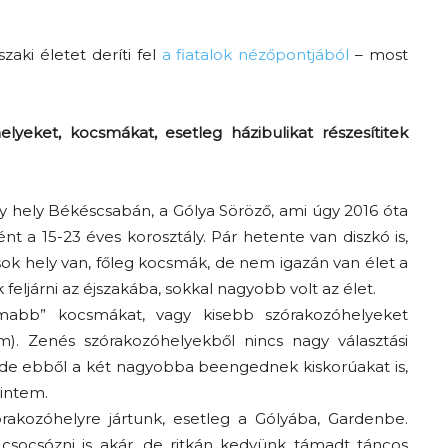
zaki életet deríti fel
a fiatalok nézőpontjából
– most
yeket, kocsmákat, esetleg házibulikat részesítitek
y hely Békéscsabán, a Gólya Söröző, ami úgy 2016 óta
Az f21-re költözik a
ént a 15-23 éves korosztály. Pár hetente van diszkó is,
Trashről és lélekről –
sok hely van, főleg kocsmák, de nem igazán van élet a
eljárni az éjszakába, sokkal nagyobb volt az élet.
Amurpodcast
nomabb” kocsmákat, vagy kisebb szórakozóhelyeket
). Zenés szórakozóhelyekből nincs nagy választási
, de ebből a két nagyobba beengednek kiskorúakat is,
rintem.
akozóhelyre jártunk, esetleg a Gólyába, Gardenbe.
 csocsózni is akár, de ritkán kedvünk támadt táncos