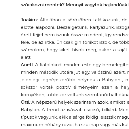
szórakozni mentek? Mennyit vagytok hajlandóak k
Joakim
:
Általában a sörözőben találkozunk, de
előtte alapozni. Beszélgetünk, kártyázunk, iszo
érett fejjel nem iszunk össze mindent, így rendsze
féle, de az ritka. Én csak gin tonikot iszok, de 
számolom, hogy kiket hívok meg, akkor a saját 
alatt.
Anett
:
A fiataloknál minden este egy bemelegíté
minden második utcára jut egy, valószínű azért,
jelenlegi legnépszerűbb helynek a Babylont
sokszor voltak pozitív élményeim ezen a hely
környékén, többször voltunk szemtanúi balhéknak
Orsi
:
A népszerű helyek szerintem azok, amiket elő
Babylon. A trend az ivászat, csocsó, billiárd. M
típusok vagyunk, akik a sárga földig leisszák ma
maximum néhány rövid, ha szülinap vagy más kü