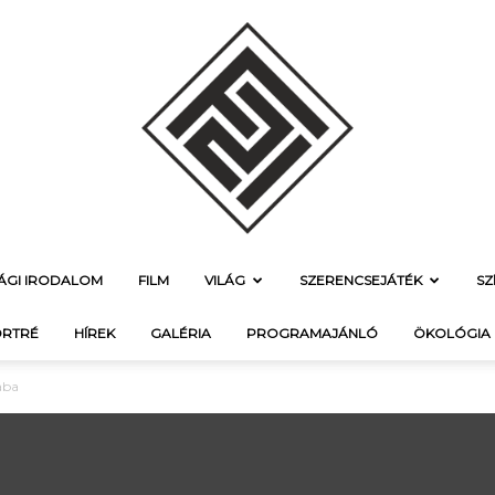
SÁGI IRODALOM
FILM
VILÁG
SZERENCSEJÁTÉK
SZ
f21.hu
RTRÉ
HÍREK
GALÉRIA
PROGRAMAJÁNLÓ
ÖKOLÓGIA
aba
–