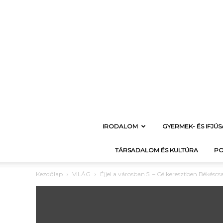
IRODALOM
GYERMEK- ÉS IFJÚ
TÁRSADALOM ÉS KULTÚRA
PO
Kezdőlap
VILÁG
Éjjel a városban 5. – Célkeresztben Békéscs