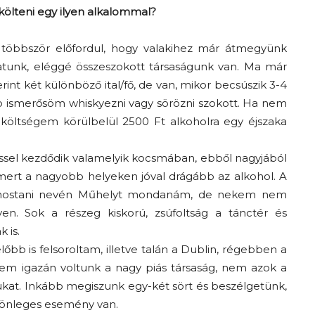
ölteni egy ilyen alkalommal?
 többször előfordul, hogy valakihez már átmegyünk
gatunk, eléggé összeszokott társaságunk van. Ma már
rint két különböző ital/fő, de van, mikor becsúszik 3-4
több ismerősöm whiskyezni vagy sörözni szokott. Ha nem
költségem körülbelül 2500 Ft alkoholra egy éjszaka
ssel kezdődik valamelyik kocsmában, ebből nagyjából
 mert a nagyobb helyeken jóval drágább az alkohol. A
, mostani nevén Műhelyt mondanám, de nekem nem
en. Sok a részeg kiskorú, zsúfoltság a tánctér és
 is.
bb is felsoroltam, illetve talán a Dublin, régebben a
i nem igazán voltunk a nagy piás társaság, nem azok a
gukat. Inkább megiszunk egy-két sört és beszélgetünk,
lönleges esemény van.