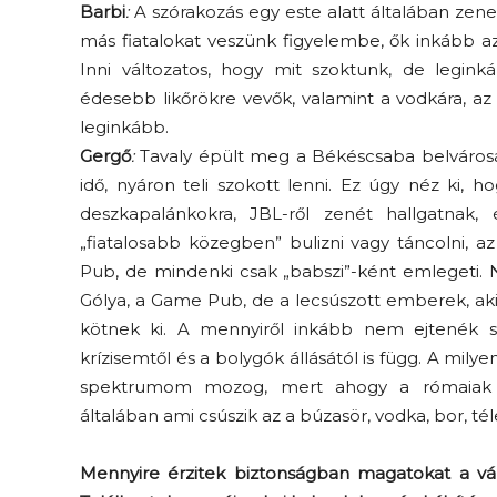
Barbi
:
A szórakozás egy este alatt általában zeneha
más fiatalokat veszünk figyelembe, ők inkább az 
Inni változatos, hogy mit szoktunk, de legink
édesebb likőrökre vevők, valamint a vodkára, az
leginkább.
Gergő
:
Tavaly épült meg a Békéscsaba belvárosáb
idő, nyáron teli szokott lenni. Ez úgy néz ki,
deszkapalánkokra, JBL-ről zenét hallgatnak, é
„fiatalosabb közegben” bulizni vagy táncolni, 
Pub, de mindenki csak „babszi”-ként emlegeti.
Gólya, a Game Pub, de a lecsúszott emberek, aki
kötnek ki. A mennyiről inkább nem ejtenék szó
krízisemtől és a bolygók állásától is függ. A mil
spektrumom mozog, mert ahogy a rómaiak m
általában ami csúszik az a búzasör, vodka, bor, t
Mennyire érzitek biztonságban magatokat a váro