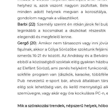
helyhez is, azok viszont nagyon zsúfoltak. Bé
minden adott helynek megvan a korosztálya,
gondolom nagynak a választékot.
Barbi (22)
: Személy szerint én ritkán járok fel b
leginkább a kocsmákat a diszkókat részesíti
elegendő és megfelelő lenne.
Gergő (20
): Amikor nem társasozni vagy inni jövü
fajulnak, akkor a Gólya Sörözőbe szoktunk feljárni
ismerős 16-21 év között. Az Andrássy és a Belváro
ebből a közösségből szoktak elég gyakran házibu
az Elefánt Söröző, ami zenés helyként funkcionál,
sokféle program van (diszkók, karaoke, többfél
Pub nevezetű e-sport bár, ahová általában társa
elég sok lehetőség van, és kellő mennyiségű al
szemüvegre, vagy akár egy óra kockulásra PC-n, e
Mik a szórakozási trendek, népszerű helyek, hóbo