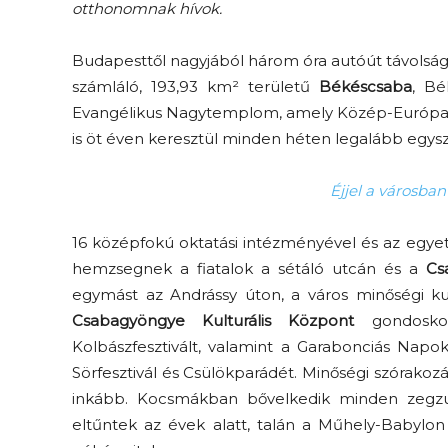
otthonomnak hívok.
Budapesttől nagyjából három óra autóút távolságra
számláló, 193,93 km² területű
Békéscsaba
, Bé
Evangélikus Nagytemplom, amely Közép-Európa
is öt éven keresztül minden héten legalább egy
Éjjel a városban
16 középfokú oktatási intézményével és az egyet
hemzsegnek a fiatalok a sétáló utcán és a
Cs
egymást az Andrássy úton, a város minőségi ku
Csabagyöngye Kulturális Központ
gondoskod
Kolbászfesztivált, valamint a Garabonciás Napok 
Sörfesztivál és Csülökparádét. Minőségi szórakoz
inkább. Kocsmákban bővelkedik minden zegzu
eltűntek az évek alatt, talán a Műhely-Babylon 