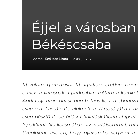
Éjjel a városban
Békéscsaba
Szerző:
Székács Linda
-
2019. jún. 12.
Itt voltam gimnazista. Itt ugráltam éretlen tizenn
ennek a városnak a parkjaiban róttam a köröket,
Andrássy úton óriási gömb fagyikért a „bűnöző
csatorna kacsáinak, akiknek a társaságában az
csempésztünk be óriási iskolatáskákban chipset 
lepukkant kis kocsmában az osztályommal, miut
tizenkilenc évesen, hogy nyakamba vegyem a v