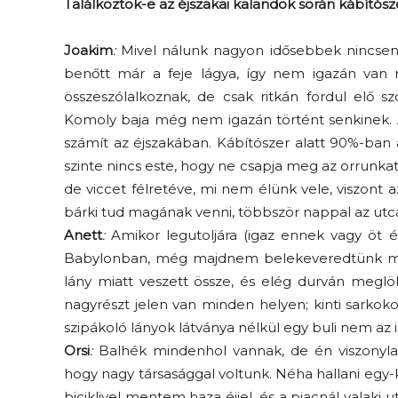
Találkoztok-e az éjszakai kalandok során kábítós
Joakim
:
Mivel nálunk nagyon idősebbek nincsene
benőtt már a feje lágya, így nem igazán van mi
összeszólalkoznak, de csak ritkán fordul elő 
Komoly baja még nem igazán történt senkinek.
számít az éjszakában. Kábítószer alatt 90%-ban 
szinte nincs este, hogy ne csapja meg az orrunkat
de viccet félretéve, mi nem élünk vele, viszont 
bárki tud magának venni, többször nappal az utcá
Anett
:
Amikor legutoljára (igaz ennek vagy öt 
Babylonban, még majdnem belekeveredtünk mi 
lány miatt veszett össze, és elég durván megl
nagyrészt jelen van minden helyen; kinti sarkok
szipákoló lányok látványa nélkül egy buli nem az 
Orsi
:
Balhék mindenhol vannak, de én viszonyl
hogy nagy társasággal voltunk. Néha hallani egy
biciklivel mentem haza éjjel, és a piacnál valaki 