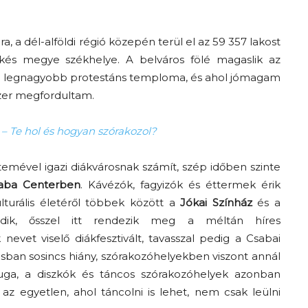
, a dél-alföldi régió közepén terül el az 59 357 lakost
kés megye székhelye. A belváros fölé magaslik az
 legnagyobb protestáns temploma, és ahol jómagam
szer megfordultam.
 – Te hol és hogyan szórakozol?
emével igazi diákvárosnak számít, szép időben szinte
aba Centerben
. Kávézók, fagyizók és éttermek érik
lturális életéről többek között a
Jókai Színház
és a
ik, ősszel itt rendezik meg a méltán híres
nevet viselő diákfesztivált, tavasszal pedig a Csabai
ásban sosincs hiány, szórakozóhelyekben viszont annál
ga, a diszkók és táncos szórakozóhelyek azonban
az egyetlen, ahol táncolni is lehet, nem csak leülni