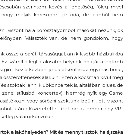
késcsabán szerintem kevés a lehetőség, főleg mivel
 hogy melyik korcsoport jár oda, de alapból nem
ulizni, viszont ha a korosztályomból másokat nézünk, ők
k előnyben. Választék van, de nem gondolom, hogy
nk össze a baráti társasággal, amik kisebb házibulikba
. Ez számít a legfiatalosabb helynek, oda jár a legtöbb
si gimi kéz a kézben, jó barátként issza egymás borát,
li összeröffenések alakulni. Ezen a kocsmán kívül még
 és szoktak lenni klubkoncertek is, általában blues, de
e zenei stílusból koncertek). Nemrég nyílt egy Game
sjátékozni vagy sörözni szoktunk beülni, ott viszont
kohol után előszeretettel fizet be az ember egy VR-
setleg valami konzolon.
rtok a lakóhelyeden? Mit és mennyit isztok, ha éjszaka