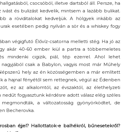
llgatásból, csocsóból, illetve dartsból áll. Persze, ha
ivást és bulizást kedvelik, mintsem a lazább bulikat.
ább a röviditalokat kedveljük. A hölgyek inkább az
 urak esetében pedig nyilván a sör és a whiskey fogy
an végigfutó Élővíz-csatorna melletti stég. Ha jó az
 hogy akár 40-60 ember kiül a partra a többemeletes
s mindenki cigizik, piál, tép ezerrel. Ahol lehet
az nagyjából csak a Babylon, vagyis most már Műhely
 Népszerű hely az én közösségemben a már említett
k a hajnal fényétől sem rettegnek, végül az Édenben
t, ez az alkalomtól, az évszaktól, az élethelyzeti
yen nedűt fogyasztunk kérdésre adott válasz elég széles
egmondták, a változatosság gyönyörködtet, de
élen Becherovka.
sban éjjel? Hallottatok-e balhékról, bűnesetekről?