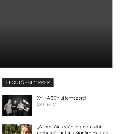
LEGUTÓBBI CIKKEK
XY – A 30Y új lemezéről
2023. dec. 22.
„A fordítók a világ legfontosabb
emberei” – interjú Sigríður Hagalín