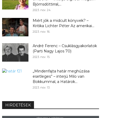
Björnsdóttirral,...
2023. nov. 24.
Miért jók a midcult könyvek? –
Kritika Lichter Péter Az amerikai...
2023. nov. 16.
André Ferenc – Csuklásgyakorlatok
(Parti Nagy Lajos 70)
2023. nov. 15.
„Mindenfajta határ meghúzása
esetleges” – interjú Milo van
Bokkummal, a Határok...
2023. nov. 13.
HIRDETÉSEK