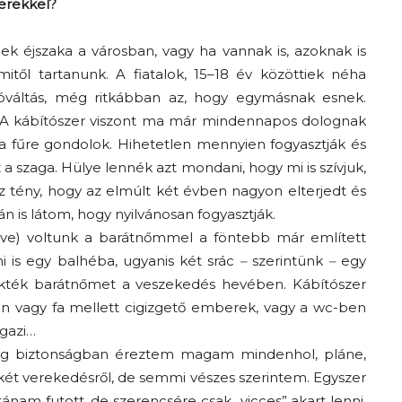
zerekkel?
k éjszaka a városban, vagy ha vannak is, azoknak is
től tartanunk. A fiatalok, 15–18 év közöttiek néha
szóváltás, még ritkábban az, hogy egymásnak esnek.
 A kábítószer viszont ma már mindennapos dolognak
a fűre gondolok. Hihetetlen mennyien fogyasztják és
 a szaga. Hülye lennék azt mondani, hogy mi is szívjuk,
az tény, hogy az elmúlt két évben nagyon elterjedt és
n is látom, hogy nyilvánosan fogyasztják.
éve) voltunk a barátnőmmel a föntebb már említett
is egy balhéba, ugyanis két srác
–
szerintünk
–
egy
ökték barátnőmet a veszekedés hevében. Kábítószer
on vagy fa mellett cigizgető emberek, vagy a wc-ben
igazi…
ag biztonságban éreztem magam mindenhol, pláne,
-két verekedésről, de semmi vészes szerintem. Egyszer
utánam futott, de szerencsére csak „vicces” akart lenni.