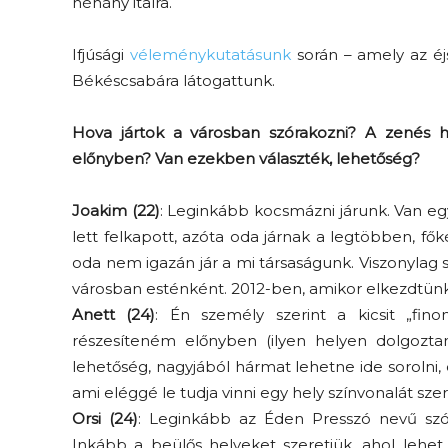
néhány italra.
Ifjúsági
véleménykutatásunk
során – amely az éjs
Békéscsabára látogattunk.
Hova jártok a városban szórakozni? A zenés hel
előnyben? Van ezekben választék, lehetőség?
Elveszítettük az
Joakim (22)
: Leginkább kocsmázni járunk. Van eg
unatkozás képességét? –
lett felkapott, azóta oda járnak a legtöbben, fők
 és
Trashről és lélekről
oda nem igazán jár a mi társaságunk. Viszonylag 
er
városban esténként. 2012-ben, amikor elkezdtünk f
S03E02 premier
Anett (24)
: Én személy szerint a kicsit „fi
részesíteném előnyben (ilyen helyen dolgoztam
lehetőség, nagyjából hármat lehetne ide sorolni
ami eléggé le tudja vinni egy hely színvonalát sze
Orsi (24)
: Leginkább az Éden Presszó nevű szór
Inkább a beülős helyeket szeretjük, ahol lehet