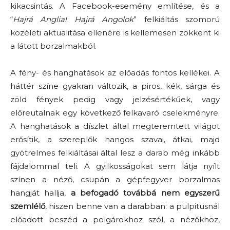
kikacsintás. A Facebook-esemény említése, és a
“
Hajrá Anglia! Hajrá Angolok
” felkiáltás szomorú
közéleti aktualitása ellenére is kellemesen zökkent ki
a látott borzalmakból.
A fény- és hanghatások az előadás fontos kellékei. A
háttér színe gyakran változik, a piros, kék, sárga és
zöld fények pedig vagy jelzésértékűek, vagy
előreutalnak egy következő felkavaró cselekményre.
A hanghatások a díszlet által megteremtett világot
erősítik, a szereplők hangos szavai, átkai, majd
gyötrelmes felkiáltásai által lesz a darab még inkább
fájdalommal teli. A gyilkosságokat sem látja nyílt
színen a néző, csupán a gépfegyver borzalmas
hangját hallja,
a befogadó továbbá nem egyszerű
szemlélő
, hiszen benne van a darabban: a pulpitusnál
előadott beszéd a polgárokhoz szól, a nézőkhöz,