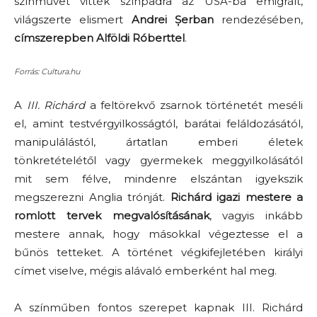
színművet vitték színpadra az USA-ba emigrált,
világszerte elismert
Andrei Șerban
rendezésében,
címszerepben Alföldi Róberttel
.
Forrás: Cultura.hu
A
III. Richárd
a feltörekvő zsarnok történetét meséli
el, amint testvérgyilkosságtól, barátai feláldozásától,
manipulálástól, ártatlan emberi életek
tönkretételétől vagy gyermekek meggyilkolásától
mit sem félve, mindenre elszántan igyekszik
megszerezni Anglia trónját.
Richárd igazi mestere a
romlott tervek megvalósításának
, vagyis inkább
mestere annak, hogy másokkal végeztesse el a
bűnös tetteket. A történet végkifejletében királyi
címet viselve, mégis alávaló emberként hal meg.
A színműben fontos szerepet kapnak III. Richárd