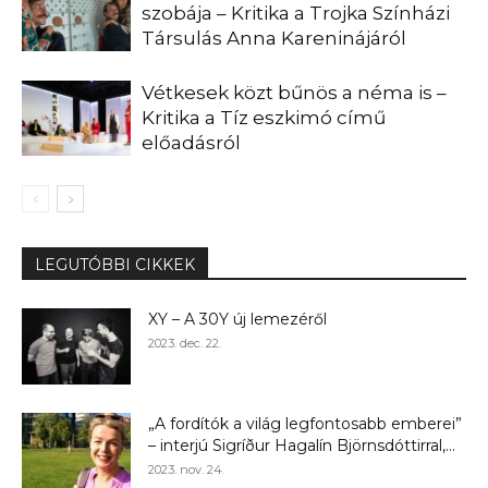
szobája – Kritika a Trojka Színházi
Társulás Anna Kareninájáról
Vétkesek közt bűnös a néma is –
Kritika a Tíz eszkimó című
előadásról
LEGUTÓBBI CIKKEK
XY – A 30Y új lemezéről
2023. dec. 22.
„A fordítók a világ legfontosabb emberei”
– interjú Sigríður Hagalín Björnsdóttirral,...
2023. nov. 24.