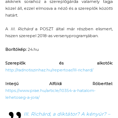
akiknek soraihoz a szereplőgárda valamely tagja
közel áll, ezzel elmosva a néző és a szereplők közötti
határt.
A
III. Richárd
a POSZT által már részben elismert,
hiszen szerepel 2018-as versenyprogramjában.
Borítókép:
24.hu
Szereplők és alkotók:
http://radnotiszinhaz.hu/repertoar/lll-richard/
Interjú Alföldi Róberttel:
https://www.prae.hu/article/10354-a-hatalom-
lehetoseg-a-jora/
III. Richárd, a diktátor? A kényúr? –