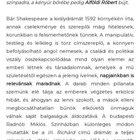
színpadra, a kényúr bőrébe pedig
Alföldi Róbert
bújt.
Bár Shakespeare a királydrámát 1592 környékén írta,
annak cselekménye és szereplői máig hitelesnek,
korunkban is felismerhetőnek tűnnek. A manipulatív,
testileg és lelkileg is torz címszereplő, a könnyen
befolyásolható angol nemesek, a családi és politikai
viszály összekapcsolódása mind olyan elemei az
emberi létnek és társadalomnak, amelyek a mű
születésétől egészen a jelenig ívelnek,
napjainkban is
relevánsak maradnak
. A darab minden pillanata
szemünk elé tárja az emberek végzetes erkölcsi
hibáit, és ahogyan az lenni szokott, a mások elleni
megbocsáthatatlan bűnök elkövetői önmaguk
válnak saját balgaságuk áldozatává. A budapesti
Radnóti Miklós Színházban különleges módon
mutatták be a
III. Richárd
című drámát: a teljes