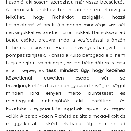
hasonló, aki sosem szerezheti már vissza becsületét.
A nemesek urukhoz hasonlóan szintén eltorzítják
lelküket, hogy Richárdot szolgálják, hozzá
hasonlatossá váljanak, ő azonban mindvégig visszaél
naivságukkal és töretlen bizalmukkal. Bár sokszor ad
baráti csókot arcukra, még a kézfogással is önzőn
tőrbe csalja követőit. Hiába a szívélyes hangvétel, a
pompás színjáték, Richárd a külső befogadó elől nem
tudja elrejteni valódi énjét, hiszen békeidőben is csak
ártani képes, és
t
eszi mindezt úgy, hogy kezéhez
közvetlenül egyetlen csepp vér se
tapadjon,
kortársait azonban gyakran lenyűgözi. Végül
minden lord elnyeri méltó büntetését és
mindegyikük önhibájából: akit barátként és
követőként egyaránt támogattak, éppen az végez
velük. A darab végén Richárd az általa meggyilkolt és
meggyilkoltatott kísértetek hadát látja, és nem tud