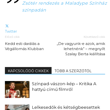
Zsótér rendezés a Maladype Színház
színpadán
Twitter
Előző cikk
Következő cikk
Kedd esti darálás a
,,De vagyunk-e azok, amik
Végállomás Klubban
lehetnénk” – megnyílt
Szalay Berta kiállítása
KAPCSOLÓDÓ CIKKEK
TÖBB A SZERZŐTŐL
Színpad-vászon-kép – Kritika A
hattyú című filmről
Lelkesedők és kétségbeesettek