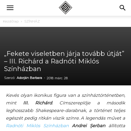
Kezdőlap
SZÍNHÁZ
„Fekete viseletben járja tovább útját”
– III. Richárd a Radnóti Miklós
Színházban
Szerző:
Adorján Barbara
-
2018. márc. 28.
Kevés olyan ikonikus figura van a színháztörténetben,
mint
III. Richárd
. Címszereplője a második
leghosszabb Shakespeare-darabnak, a történet teljes
egészét pedig ritkán viszik színre.
A legendás művet a
Radnóti Miklós Színházban
Andrei Șerban
állította