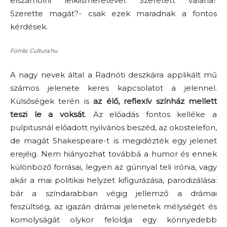
elszámolni lelkiismeretével. Szeretett valaha?
Szerette magát?- csak ezek maradnak a fontos
kérdések.
Forrás: Cultura.hu
A nagy nevek által a Radnóti deszkáira applikált mű
számos jelenete keres kapcsolatot a jelennel.
Külsőségek terén is
az élő, reflexív színház mellett
teszi le a voksát
. Az előadás fontos kelléke a
pulpitusnál előadott nyilvános beszéd, az okostelefon,
de magát Shakespeare-t is megidézték egy jelenet
erejéig. Nem hiányozhat továbbá a humor és ennek
különböző forrásai, legyen az gúnnyal teli irónia, vagy
akár a mai politikai helyzet kifigurázása, parodizálása:
bár a színdarabban végig jellemző a drámai
feszültség, az igazán drámai jelenetek mélységét és
komolyságát olykor feloldja egy könnyedebb