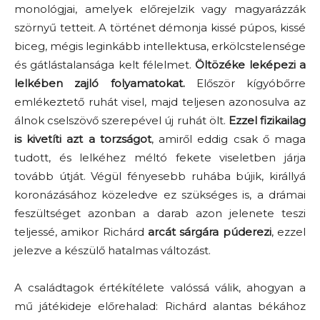
monológjai, amelyek előrejelzik vagy magyarázzák
szörnyű tetteit. A történet démonja kissé púpos, kissé
biceg, mégis leginkább intellektusa, erkölcstelensége
és gátlástalansága kelt félelmet.
Öltözéke leképezi a
lelkében zajló folyamatokat.
Először kígyóbőrre
emlékeztető ruhát visel, majd teljesen azonosulva az
álnok cselszövő szerepével új ruhát ölt.
Ezzel fizikailag
is kivetíti azt a torzságot
, amiről eddig csak ő maga
tudott, és lelkéhez méltó fekete viseletben járja
tovább útját. Végül fényesebb ruhába bújik, királlyá
koronázásához közeledve ez szükséges is, a drámai
feszültséget azonban a darab azon jelenete teszi
teljessé, amikor Richárd
arcát sárgára púderezi
, ezzel
jelezve a készülő hatalmas változást.
A családtagok értékítélete valóssá válik, ahogyan a
mű játékideje előrehalad: Richárd alantas békához