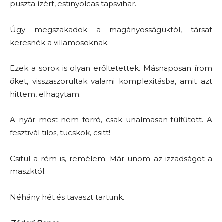
puszta ízért, estinyolcas tapsvihar.
Úgy megszakadok a magányosságuktól, társat
keresnék a villamosoknak.
Ezek a sorok is olyan erőltetettek. Másnaposan írom
őket, visszaszorultak valami komplexitásba, amit azt
hittem, elhagytam.
A nyár most nem forró, csak unalmasan túlfűtött. A
fesztivál tilos, tücskök, csitt!
Csitul a rém is, remélem. Már unom az izzadságot a
maszktól.
Néhány hét és tavaszt tartunk.