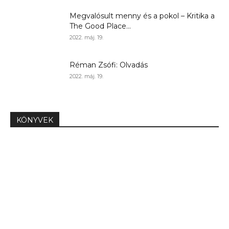
Megvalósult menny és a pokol – Kritika a
The Good Place...
2022. máj. 19.
Réman Zsófi: Olvadás
2022. máj. 19.
KÖNYVEK