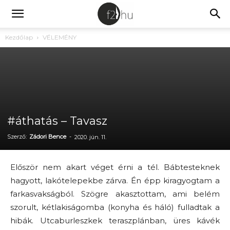
Kezdőlap
VÉLEMÉNY
#áthatás – Tavasz
Szerző:
Zádori Bence
-
2020. jún. 11.
Először nem akart véget érni a tél. Bábtesteknek
hagyott, lakótelepekbe zárva. Én épp kiragyogtam a
farkasvakságból. Szögre akasztottam, ami belém
szorult, kétlakiságomba (konyha és háló) fulladtak a
hibák. Utcaburleszkek teraszplánban, üres kávék