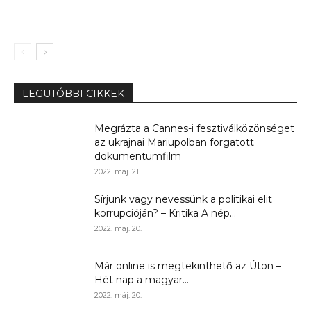
LEGUTÓBBI CIKKEK
Megrázta a Cannes-i fesztiválközönséget
az ukrajnai Mariupolban forgatott
dokumentumfilm
2022. máj. 21.
Sírjunk vagy nevessünk a politikai elit
korrupcióján? – Kritika A nép...
2022. máj. 20.
Már online is megtekinthető az Úton –
Hét nap a magyar...
2022. máj. 20.