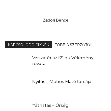
Zádori Bence
KAPCSOLÓDÓ CIKKEK
TÖBB A SZERZŐTŐL
Visszatér az f21.hu Vélemény
rovata
Nyitás – Mohos Máté tárcája
#áthatás – Őrség