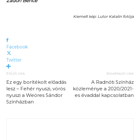
Zádori Bence
Kiemelt kép: Lutor Katalin fotója
Facebook
Twitter
Előző cikk
Következő cikk
Ez egy borítékolt előadás
A Radnóti Színház
lesz – Fehér nyuszi, vörös
közleménye a 2020/2021-
nyuszi a Weöres Sándor
es évaddal kapcsolatban
Színházban