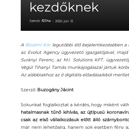
kezdőknek
Szerző:
f21.hu
-
2020. jún. 12.
A
Bizalmi Kör
legutóbbi élő bejelentkezésében a d
az Evolut Agency ügyvezető igazgatójával, majd
Surányi Ferenc, az M.I. Solutions KFT. ügyvezet
Végül Tihanyi Tamás munkajogásszal jártuk körb
Az alábbiakhoz az ő digitális előadásaikból merítet
Szerző:
Buzogány Jácint
Sokunkat foglalkoztat a kérdés, hogy miként válha
hatalmasnak tűnő kihívás, az újtípusú koronavír
csak az első vállalkozásuk előtt álló szárnybont
már nem lehetőség, hanem sok esetben fény az 