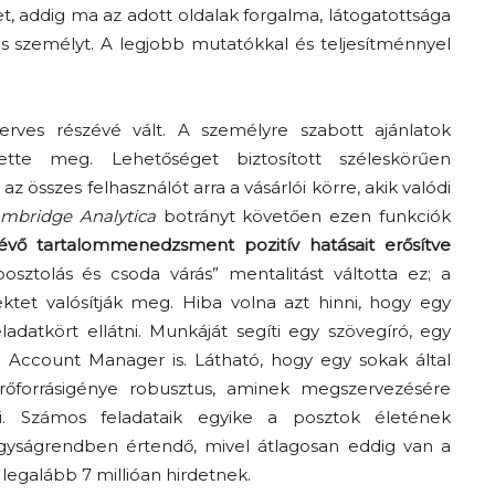
t, addig ma az adott oldalak forgalma, látogatottsága
s személyt. A legjobb mutatókkal és teljesítménnyel
rves részévé vált. A személyre szabott ajánlatok
tette meg. Lehetőséget biztosított széleskörűen
z összes felhasználót arra a vásárlói körre, akik valódi
mbridge Analytica
botrányt követően ezen funkciók
lévő tartalommenedzsment pozitív hatásait erősítve
sztolás és csoda várás” mentalitást váltotta ez; a
ktet valósítják meg. Hiba volna azt hinni, hogy egy
atkört ellátni. Munkáját segíti egy szövegíró, egy
 Account Manager is. Látható, hogy egy sokak által
erőforrásigénye robusztus, aminek megszervezésére
i. Számos feladataik egyike a posztok életének
gyságrendben értendő, mivel átlagosan eddig van a
legalább 7 millióan hirdetnek.