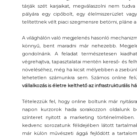
tárják szét karjaikat, megválaszolni nem tudva 
pályára egy cipőbolt, egy élelmiszerüzlet va
telítettnek vélt piaci szegmensre betörni, pláne a
A világhálón való megjelenés hasonló mechanizmu
könnyű, bent maradni már nehezebb. Megjel
gondolnánk. A feladat természetesen kiadhat
végrehajtva, tapasztalatai mentén kereső- és felh
növeléséhez, még ha kicsit mélyebben a zsebünk
lehetetlen számunkra sem. Számos online felü
vállalkozás is életre kelthető az infrastrukturális
Tételezzük fel, hogy online boltunk már nyitás
napon kurzorok hada sorakozzon oldalunk bejá
színteret nyitott a marketing történelmében
kedvenc sorozatunk félidejében látott tartalmak
már külön művészeti ággá fejlődött a tartalom