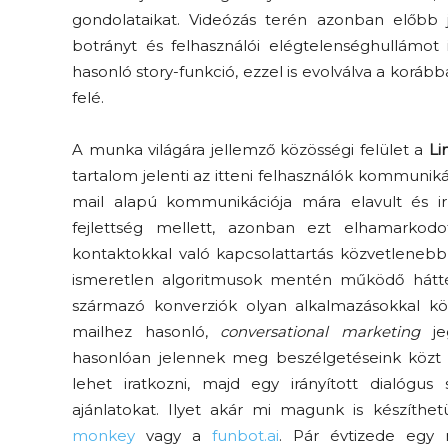
gondolataikat. Videózás terén azonban előbb 
botrányt és felhasználói elégtelenséghullámot 
hasonló story-funkció, ezzel is evolválva a korá
felé.
A munka világára jellemző közösségi felület a
Li
tartalom jelenti az itteni felhasználók kommuniká
mail alapú kommunikációja mára elavult és ir
fejlettség mellett, azonban ezt elhamarkodot
kontaktokkal való kapcsolattartás közvetlenebb
ismeretlen algoritmusok mentén működő háttér
származó konverziók olyan alkalmazásokkal k
mailhez hasonló,
conversational marketing
jeg
hasonlóan jelennek meg beszélgetéseink közt id
lehet iratkozni, majd egy irányított dialógus
ajánlatokat. Ilyet akár mi magunk is készíth
monkey
vagy a
funbot.ai
. Pár évtizede egy 