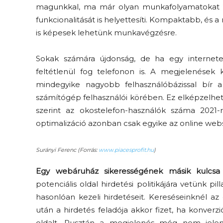
magunkkal, ma már olyan munkafolyamatokat vé
funkcionalitását is helyettesíti. Kompaktabb, és 
is képesek lehetünk munkavégzésre.
Sokak számára újdonság, de ha egy internet
feltétlenül fog telefonon is. A megjelenések k
mindegyike nagyobb felhasználóbázissal bír a
számítógép felhasználói körében. Ez elképzelhet
szerint az okostelefon-használók száma 2021-re
optimalizáció azonban csak egyike az online we
Surányi Ferenc (Forrás:
www.piacesprofit.hu
)
Egy webáruház sikerességének másik kulcsa 
potenciális oldal hirdetési politikájára vetünk pi
hasonlóan kezeli hirdetéseit. Kereséseinknél az 
után a hirdetés feladója akkor fizet, ha konverzi
oldalt. Pusztán a megjelenés még nem jelent 