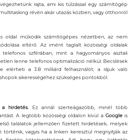
gezhetünk rajta, ami kis túlzással egy számítógép
a multitasking révén akár utazás közben, vagy otthonról
es oldal működik számítógépes nézetben, az nem
ódolása eltérő. Az imént taglalt közösségi oldalak
 telefonos szférában, mint a hagyományos asztali
etlen lenne telefonos optimalizáció nélkül. Becslések
 elérheti a 3.8 milliárd felhasználót; a rájuk való
bshopok sikerességéhez szükséges pontokból.
a hirdetés.
Ez annál szerteágazóbb, minél több
llantást. A legtöbb közösségi oldalon kívül a
Google
is
első találatok jellemzően fizetett hirdetések, melyek
ó történik, vagyis ha a linken keresztül megnyitják az
fizetési kötelezettséget. Azt, hogy egy kattintás