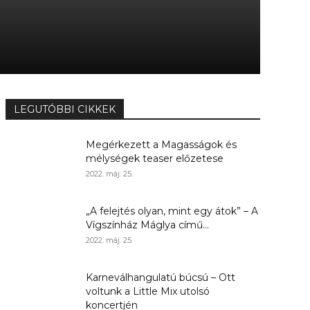
LEGUTÓBBI CIKKEK
Megérkezett a Magasságok és
mélységek teaser előzetese
2022. máj. 25.
„A felejtés olyan, mint egy átok” – A
Vígszínház Máglya című...
2022. máj. 25.
Karneválhangulatú búcsú – Ott
voltunk a Little Mix utolsó
koncertjén