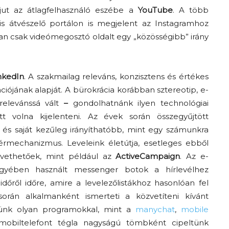
jut az átlagfelhasználó eszébe a
YouTube
. A több
is átvészelő portálon is megjelent az Instagramhoz
bban csak videómegosztó oldalt egy „közösségibb” irány
nkedIn
. A szakmailag releváns, konzisztens és értékes
ciójának alapját. A bürokrácia korábban sztereotip, e-
relevánssá vált
–
gondolhatnánk ilyen technológiai
t volna kijelenteni. Az évek során összegyűjtött
 és saját kezűleg irányíthatóbb, mint egy számunkra
mechanizmus. Leveleink életútja, esetleges ebből
övethetőek, mint például az
ActiveCampaign
. Az e-
yében használt messenger botok a hírlevélhez
őről időre, amire a levelezőlistákhoz hasonlóan fel
 során alkalmanként ismerteti a közvetíteni kívánt
etünk olyan programokkal, mint a
manychat
,
mobile
mobiltelefont tégla nagyságú tömbként cipeltünk