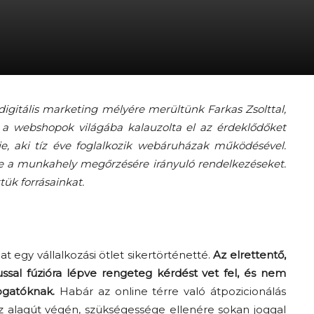
A
igitális marketing mélyére merültünk Farkas Zsolttal,
fiatalság
 a webshopok világába kalauzolta el az érdeklődőket
ője, aki tíz éve foglalkozik webáruházak működésével.
e a munkahely megőrzésére irányuló rendelkezéseket.
tük forrásainkat.
százada
t egy vállalkozási ötlet sikertörténetté.
Az elrettentő,
ussal fúzióra lépve rengeteg kérdést vet fel, és nem
ogatóknak.
Habár az online térre való átpozicionálás
alagút végén, szükségessége ellenére sokan joggal