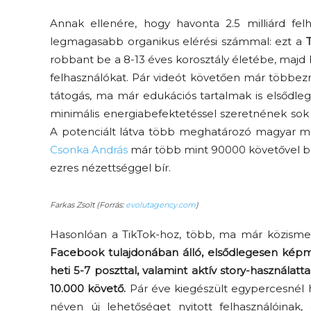
Annak ellenére, hogy havonta 2.5 milliárd fe
legmagasabb organikus elérési számmal: ezt a
robbant be a 8-13 éves korosztály életébe, majd
felhasználókat. Pár videót követően már többezr
tátogás, ma már edukációs tartalmak is elsődle
minimális energiabefektetéssel szeretnének sok 
A potenciált látva több meghatározó magyar méd
Csonka András
már több mint 90000 követővel büs
ezres nézettséggel bír.
Farkas Zsolt (Forrás:
evolutagency.com
)
Hasonlóan a TikTok-hoz, több, ma már közismer
Facebook tulajdonában álló, elsődlegesen képmeg
heti 5-7 poszttal, valamint aktív story-használ
10.000 követő.
Pár éve kiegészült egypercesnél 
néven új lehetőséget nyitott felhasználóinak, 