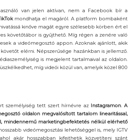
lhasználó van jelen aktívan, nem a Facebook bír a
TikTok
mondhatja el magáról. A platform bombaként
 hivatássá kinőve magát egyre szélesebb körben ért el
es követőtábor is gyűjthető. Míg régen a zenére való
gesek a videómegosztó appon. Azoknak ajánlott, akik
követőt elérni. Népszerűsége hazánkban is jellemző.
iaszemélyiség is megjelent tartalmaival az oldalon.
zkélkedhet, míg videói közül van, amelyik közel 800
t személyiség tett szert hírnévre az
Instagramon
.
A
osztó oldalon megvalósított tartalom linearitással,
attal, mindennemű marketingbefektetés nélkül elérhető
hosszabb videómegosztási lehetőséggel is, mely IGTV
ahol akár hosszabban kifejthetik közvetíteni szánt