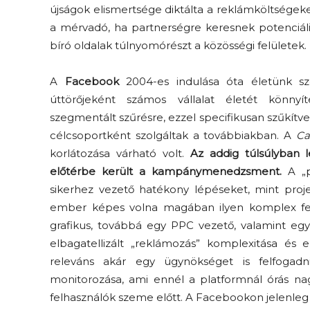
újságok elismertsége diktálta a reklámköltségeke
a mérvadó, ha partnerségre keresnek potenciáli
bíró oldalak túlnyomórészt a közösségi felületek.
A
Facebook
2004-es indulása óta életünk sze
úttörőjeként számos vállalat életét könnyí
szegmentált szűrésre, ezzel specifikusan szűkítve a
célcsoportként szolgáltak a továbbiakban. A
Ca
korlátozása várható volt.
Az addig túlsúlyban 
előtérbe került a kampánymenedzsment.
A „po
sikerhez vezető hatékony lépéseket, mint proje
ember képes volna magában ilyen komplex felad
grafikus, továbbá egy PPC vezető, valamint egy
elbagatellizált „reklámozás” komplexitása és 
releváns akár egy ügynökséget is felfogadn
monitorozása, ami ennél a platformnál órás na
felhasználók szeme előtt. A Facebookon jelenleg 