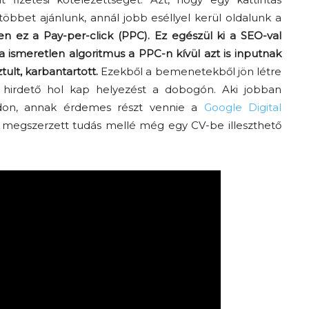
 többet ajánlunk, annál jobb eséllyel kerül oldalunk a
n ez a Pay-per-click (PPC). Ez egészül ki a SEO-val
a ismeretlen algoritmus a PPC-n kívül azt is inputnak
tult, karbantartott.
Ezekből a bemenetekből jön létre
 hirdető hol kap helyezést a dobogón. Aki jobban
ódon, annak érdemes részt vennie a
Google Digital
a megszerzett tudás mellé még egy CV-be illeszthető