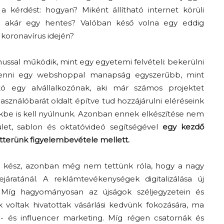
a kérdést: hogyan? Miként állítható internet körüli
gy akár egy hentes? Valóban késő volna egy eddig
 koronavírus idején?
ssal működik, mint egy egyetemi felvételi: bekerülni
enni egy webshoppal manapság egyszerűbb, mint
ó egy alvállalkozónak, aki már számos projektet
asználóbarát oldalt építve tud hozzájárulni eléréseink
be is kell nyúlnunk. Azonban ennek elkészítése nem
let, sablon és oktatóvideó segítségével
egy kezdő
 hátterünk figyelembevétele mellett.
ra kész, azonban még nem tettünk róla, hogy a nagy
ratánál. A reklámtevékenységek digitalizálása új
. Míg hagyományosan az újságok széljegyzetein és
 voltak hivatottak vásárlási kedvünk fokozására, ma
- és influencer marketing. Míg régen csatornák és