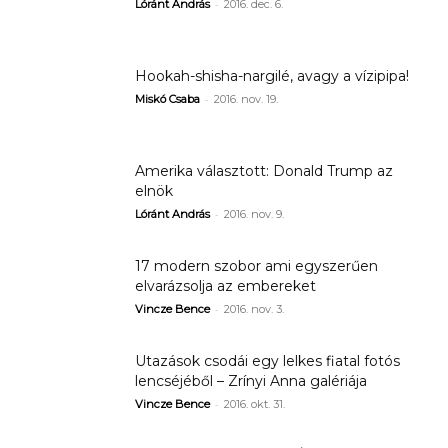
-
Lóránt András
2016. dec. 6.
Hookah-shisha-nargilé, avagy a vízipipa!
-
Miskó Csaba
2016. nov. 19.
Amerika választott: Donald Trump az
elnök
-
Lóránt András
2016. nov. 9.
17 modern szobor ami egyszerűen
elvarázsolja az embereket
-
Vincze Bence
2016. nov. 3.
Utazások csodái egy lelkes fiatal fotós
lencséjéből – Zrínyi Anna galériája
-
Vincze Bence
2016. okt. 31.