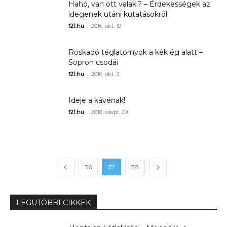
Hahó, van ott valaki? – Érdekességek az
idegenek utáni kutatásokról
-
f21.hu
2016. okt. 19.
Roskadó téglatornyok a kék ég alatt –
Sopron csodái
-
f21.hu
2016. okt. 3.
Ideje a kávénak!
-
f21.hu
2016. szept. 29.
36
37
38
LEGUTÓBBI CIKKEK