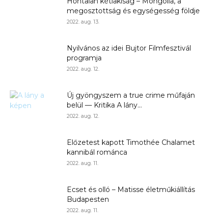
Hontalan kétlakiság – Mongólia, a
megosztottság és egységesség földje
2022. aug. 13.
Nyilvános az idei Bujtor Filmfesztivál
programja
2022. aug. 12.
Új gyöngyszem a true crime műfaján
belül — Kritika A lány...
2022. aug. 12.
Előzetest kapott Timothée Chalamet
kannibál románca
2022. aug. 11.
Ecset és olló – Matisse életműkiállítás
Budapesten
2022. aug. 11.