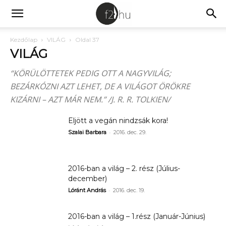
Kezdőlap
VILÁG
Oldal 37
VILÁG
“KÖRÜLÖTTETEK PEDIG OTT A NAGYVILÁG;
BEZÁRKÓZNI AZT LEHET, DE A VILÁGOT ÖRÖKRE
KIZÁRNI – AZT MÁR NEM.” /J. R. R. TOLKIEN/
Eljött a vegán nindzsák kora!
-
Szalai Barbara
2016. dec. 29.
2016-ban a világ – 2. rész (Július-
december)
-
Lóránt András
2016. dec. 19.
2016-ban a világ – 1.rész (Január-Június)