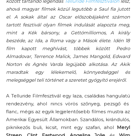
között tartandó legendás
Telluride Filmfesztiválon
lesz,
ahová magyar filmek közül legutóbb a Saul fia jutott
el. A sokak által az Oscar előszobájaként számon
tartott fesztivál olyan filmek indulását alapozta meg,
mint a Kék bársony, a Gettómilliomos, A király
beszéde, az Ida, a Roma vagy a Mások élete. Idén 18
film kapott meghívást, többek között Pedro
Almadovar, Terrence Malick, James Mangold, Edward
Norton és Agnès Varda legújabb alkotása. Az Akik
maradtak egy lélekemelő, könnyedséggel és
melegséggel teli történet a szeretet gyógyító erejéről.
A Telluride Filmfesztivál egy laza, családias hangulatú
rendezvény, ahol nincs vörös szőnyeg, pezsgő és
flanc, mégis az egyik legjelentősebb filmes mustra az
Amerikai Egyesült Államokban. Szandálos, kirándulós,
piknikezős buli, kicsit, mint egy szafari, ahol
Meryl
Streep
,
Clint Eastwood
,
Angelina Jolie
és
Wim