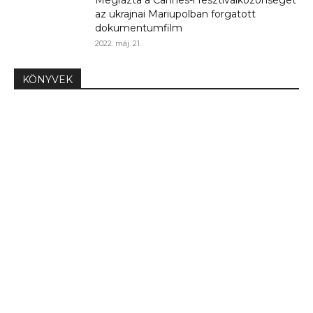
Megrázta a Cannes-i fesztiválközönséget
az ukrajnai Mariupolban forgatott
dokumentumfilm
2022. máj. 21.
KÖNYVEK