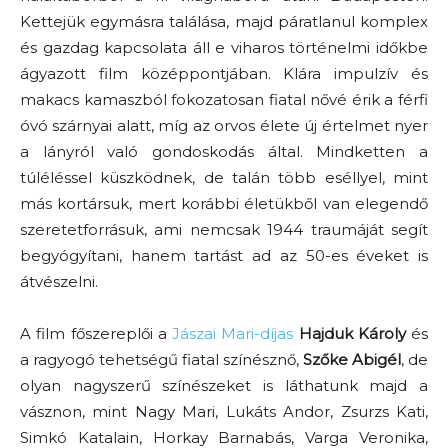
Kettejük egymásra találása, majd páratlanul komplex
és gazdag kapcsolata áll e viharos történelmi időkbe
ágyazott film középpontjában. Klára impulzív és
makacs kamaszból fokozatosan fiatal nővé érik a férfi
óvó szárnyai alatt, míg az orvos élete új értelmet nyer
a lányról való gondoskodás által. Mindketten a
túléléssel küszködnek, de talán több eséllyel, mint
más kortársuk, mert korábbi életükből van elegendő
szeretetforrásuk, ami nemcsak 1944 traumáját segít
begyógyítani, hanem tartást ad az 50-es éveket is
átvészelni.
A film főszereplői a
Jászai Mari-díjas
Hajduk Károly
és
a ragyogó tehetségű fiatal színésznő,
Szőke Abigél
, de
olyan nagyszerű színészeket is láthatunk majd a
vásznon, mint Nagy Mari, Lukáts Andor, Zsurzs Kati,
Simkó Katalain, Horkay Barnabás, Varga Veronika,