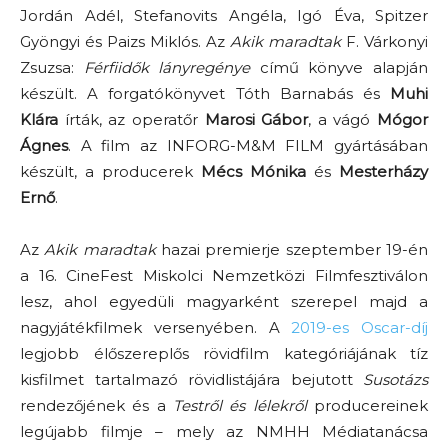
Jordán Adél, Stefanovits Angéla, Igó Éva, Spitzer
Gyöngyi és Paizs Miklós. Az
Akik maradtak
F. Várkonyi
Zsuzsa:
Férfiidők lányregénye
című könyve alapján
készült. A forgatókönyvet Tóth Barnabás és
Muhi
Klára
írták, az operatőr
Marosi Gábor
, a vágó
Mógor
Ágnes
. A film az INFORG-M&M FILM gyártásában
készült, a producerek
Mécs Mónika
és
Mesterházy
Ernő
.
Az
Akik maradtak
hazai premierje szeptember 19-én
a 16. CineFest Miskolci Nemzetközi Filmfesztiválon
lesz, ahol egyedüli magyarként szerepel majd a
nagyjátékfilmek versenyében. A
2019-es Oscar-díj
legjobb élőszereplős rövidfilm kategóriájának tíz
kisfilmet tartalmazó rövidlistájára bejutott
Susotázs
rendezőjének és a
Testről és lélekről
producereinek
legújabb filmje – mely az NMHH Médiatanácsa