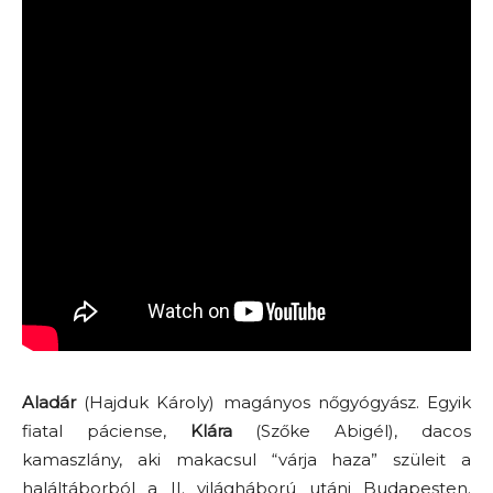
Aladár
(Hajduk Károly) magányos nőgyógyász. Egyik
fiatal páciense,
Klára
(Szőke Abigél), dacos
kamaszlány, aki makacsul “várja haza” szüleit a
haláltáborból a II. világháború utáni Budapesten.