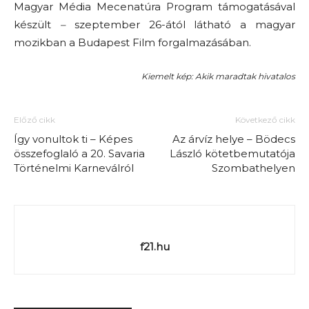
Magyar Média Mecenatúra Program támogatásával
készült
–
szeptember 26-ától látható a magyar
mozikban a Budapest Film forgalmazásában.
Kiemelt kép: Akik maradtak hivatalos
Előző cikk
Következő cikk
Így vonultok ti – Képes
Az árvíz helye – Bödecs
összefoglaló a 20. Savaria
László kötetbemutatója
Történelmi Karneválról
Szombathelyen
f21.hu