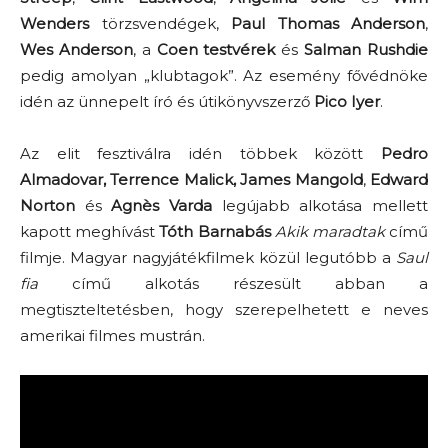
Wenders
törzsvendégek,
Paul Thomas Anderson
,
Wes Anderson
, a
Coen testvérek
és
Salman Rushdie
pedig amolyan „klubtagok”. Az esemény fővédnöke
idén az ünnepelt író és útikönyvszerző
Pico Iyer
.
Az elit fesztiválra idén többek között
Pedro
Almadovar, Terrence Malick, James Mangold
,
Edward
Norton
és
Agnès Varda
legújabb alkotása mellett
kapott meghívást
Tóth Barnabás
Akik maradtak
című
filmje. Magyar nagyjátékfilmek közül legutóbb a
Saul
fia
című alkotás részesült abban a
megtiszteltetésben, hogy szerepelhetett e neves
amerikai filmes mustrán.