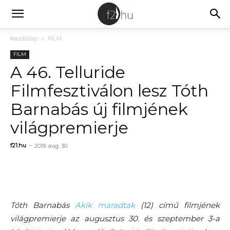
Kezdőlap
FILM
FILM
A 46. Telluride
Filmfesztiválon lesz Tóth
Barnabás új filmjének
világpremierje
f21.hu
-
2019. aug. 30.
Tóth Barnabás
Akik maradtak
(12) című filmjének
világpremierje az augusztus 30. és szeptember 3-a