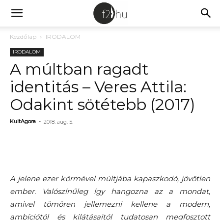
Kezdőlap
IRODALOM
IRODALOM
A múltban ragadt
identitás – Veres Attila:
Odakint sötétebb (2017)
KultAgora
-
2018. aug. 5.
A jelene ezer körmével múltjába kapaszkodó, jövőtlen
ember. Valószínűleg így hangozna az a mondat,
amivel tömören jellemezni kellene a modern,
ambíciótól és kilátásaitól tudatosan megfosztott