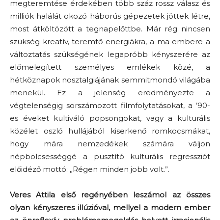
megteremtése érdekében több száz rossz válasz és
milliók halálát okozó háborús gépezetek jöttek létre,
most átköltözött a tegnapelőttbe. Már rég nincsen
szükség kreatív, teremtő energiákra, a ma embere a
változtatás szükségének legapróbb kényszerére az
előmelegített személyes emlékek közé, a
hétköznapok nosztalgiájának semmitmondó világába
menekül. Ez a jelenség eredményezte a
végtelenségig sorszámozott filmfolytatásokat, a ’90-
es éveket kultiváló popsongokat, vagy a kulturális
közélet oszló hullájából kiserkenő romkocsmákat,
hogy mára nemzedékek számára váljon
népbölcsességgé a pusztító kulturális regressziót
előidéző mottó: „Régen minden jobb volt.”.
Veres Attila első regényében leszámol az összes
olyan kényszeres illúzióval, mellyel a modern ember