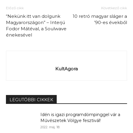
Előző cikk
Következő cikk
“Nekünk itt van dolgunk
10 retró magyar sláger a
Magyarországon” – Interjú
’90-es évekből
Fodor Mátéval, a Soulwave
énekesével
KultAgora
LEGUTÓBBI CIKKEK
Idén is igazi programdömpinggel vár a
Művészetek Völgye fesztivál!
2022. máj. 18.