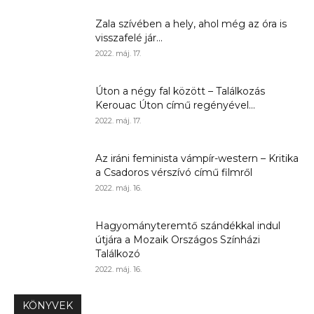
Zala szívében a hely, ahol még az óra is
visszafelé jár...
2022. máj. 17.
Úton a négy fal között – Találkozás
Kerouac Úton című regényével...
2022. máj. 17.
Az iráni feminista vámpír-western – Kritika
a Csadoros vérszívó című filmről
2022. máj. 16.
Hagyományteremtő szándékkal indul
útjára a Mozaik Országos Színházi
Találkozó
2022. máj. 16.
KÖNYVEK