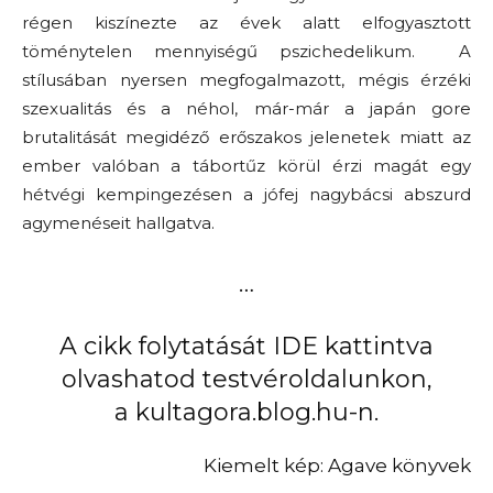
régen kiszínezte az évek alatt elfogyasztott
töménytelen mennyiségű pszichedelikum. A
stílusában nyersen megfogalmazott, mégis érzéki
szexualitás és a néhol, már-már a japán gore
brutalitását megidéző erőszakos jelenetek miatt az
ember valóban a tábortűz körül érzi magát egy
hétvégi kempingezésen a jófej nagybácsi abszurd
agymenéseit hallgatva.
…
A cikk folytatását
IDE kattintva
olvashatod testvéroldalunkon,
a kultagora.blog.hu
-n.
Kiemelt kép: Agave könyvek