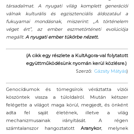
társadalmat. A nyugati világ komplett generációi
válnak kulturális és egzisztenciális áldozatául a
fukuyamai mondásnak, miszerint: „A történelem
véget ért”, az ember eszmetörténeti evolúciója
megállt.
A nyugati ember tükörbe nézett.
(A cikk egy részlete a KultAgora-val folytatott
együttműködésünk nyomán kerül közlésre.)
Szerző:
Gázsity Mátyás
)
Genocídiumok és tömegsírok véráztatta víziói
köszöntek vissza a túloldalról. Miután kétszer
felégette a világot maga körül, megijedt, és önként
adta fel saját életének, illetve a világ
mechanizmusainak irányítását. A régen
számtalanszor hangoztatott
Aranykor
, melynek