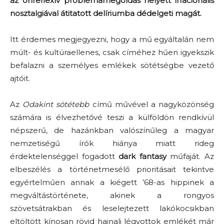
az önreflexív problémamegoldás helyett irracionális
nosztalgiával átitatott delíriumba dédelgeti magát.
Itt érdemes megjegyezni, hogy a mű egyáltalán nem
múlt- és kultúraellenes, csak címéhez hűen igyekszik
befalazni a személyes emlékek sötétségbe vezető
ajtóit.
Az
Odakint sötétebb
című művével a nagyközönség
számára is élvezhetővé teszi a külföldön rendkívül
népszerű, de hazánkban valószínűleg a magyar
nemzetiségű írók hiánya miatt rideg
érdektelenséggel fogadott
dark fantasy
műfaját. Az
elbeszélés a történetmesélő prioritásait tekintve
egyértelműen annak a kiégett ’68-as hippinek a
megváltástörténete, akinek a rongyos
szövetsátrakban és leselejtezett lakókocsikban
eltöltött kínosan rövid hajnali légyottok emlékét már