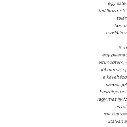
egy este
találkoztunk
talá
köszö
csodálkozv
S m
egy pillana
eltünődtem, 
jóbarátok, 
a kávéházba
szépet, jó
beszélgethet
vagy más ily f
és tel
mit óvatosa
utalván a