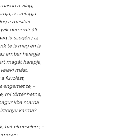
máson a világ,
yomja, összefogja
log a másikát
gyik determinált.
ag is, szegény is,
nk te is meg én is
 az ember haragja
t magát harapja,
alaki mást,
a fuvolást,
s engemet te, –
e, mi történhetne,
magunkba marna
 iszonyu karma?
k, hát elmesélem, –
lamoson