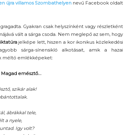
n újra villamos Szombathelyen
nevű Facebook oldalt
egragadta. Gyakran csak helyszínként vagy részletként
májává vált a sárga csoda. Nem meglepő az sem, hogy
ktatúra
jelképe lett, hiszen a kor ikonikus közlekedési
gyobb sárga-sínensikló alkotásait, amik a hazai
nak méltó emlékképeket:
 – Magad emésztő…
tő, szikár alak!
ántottalak.
ál, ábrákkal tele,
lt a nyele,
ntad. Igy volt?