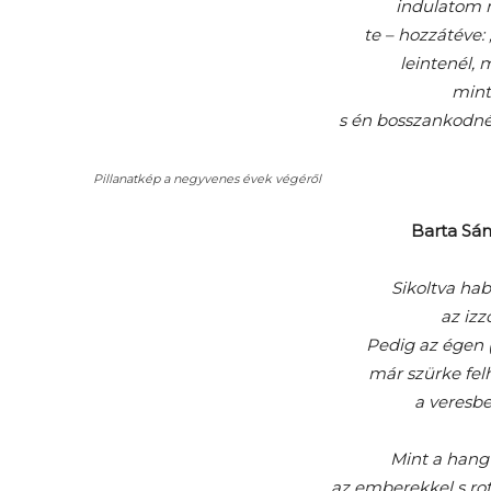
indulatom 
te – hozzátéve:
leintenél, 
mint
s én bosszankodn
Pillanatkép a negyvenes évek végéről
Barta Sán
Sikoltva hab
az izz
Pedig az égen (
már szürke fel
a veresbe
Mint a hang
az emberekkel s ro