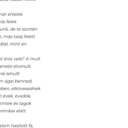
ár értelek.
ös felek
unk, de te szintén
 más talaj felett
tál, mint én.
it érsz vele? A mult
enete elvonult,
mb lehullt
om ágai benned,
ben, elkövesednek
ó évek, évadok,
zintek és tagok
yomása alatt.
lom hasitott fa,