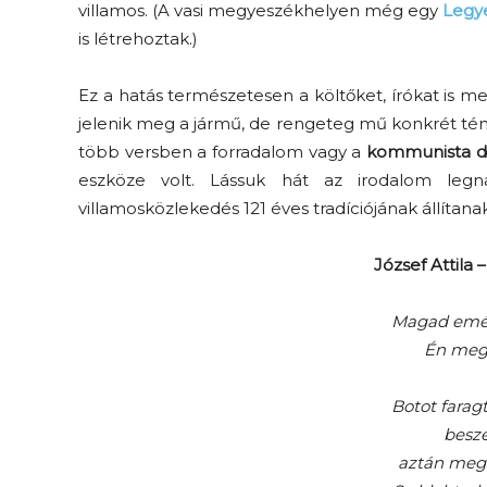
villamos. (A vasi megyeszékhelyen még egy
Legye
is létrehoztak.)
Ez a hatás természetesen a költőket, írókat is m
jelenik meg a jármű, de rengeteg mű konkrét té
több versben a forradalom vagy a
kommunista di
eszköze volt. Lássuk hát az irodalom legna
villamosközlekedés 121 éves tradíciójának állíta
József Attila
Magad emész
Én megb
Botot faragt
beszé
aztán megu