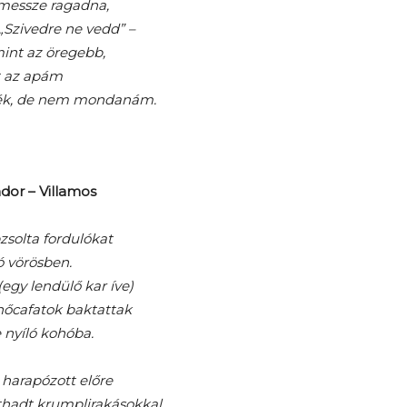
messze ragadna,
 „Szivedre ne vedd” –
mint az öregebb,
 az apám
ék, de nem mondanám.
dor – Villamos
zsolta fordulókat
ó vörösben.
egy lendülő kar íve)
hőcafatok baktattak
 nyíló kohóba.
 harapózott előre
thadt krumplirakásokkal