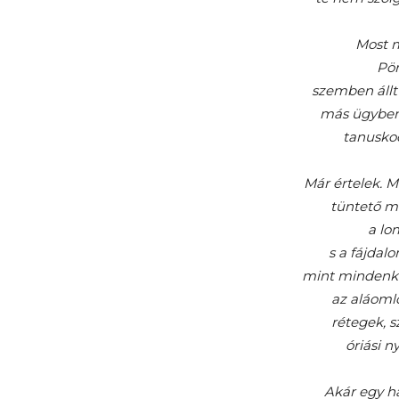
Most m
Pör
szemben állt
más ügyben,
tanuskod
Már értelek. M
tüntető m
a lo
s a fájdal
mint mindenki
az aláoml
rétegek, s
óriási n
Akár egy ha