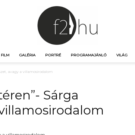
FILM
GALÉRIA
PORTRÉ
PROGRAMAJÁNLÓ
VILÁG
f21.hu
észet, avagy a villamosirodalom
téren”- Sárga
 villamosirodalom
–