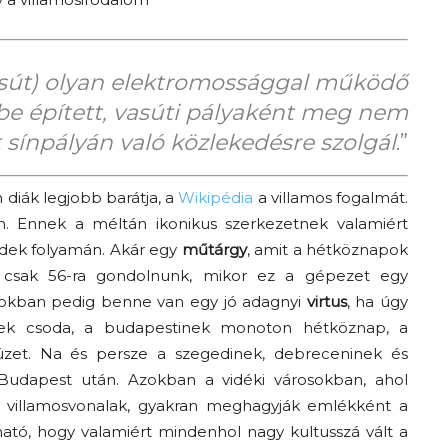
A
vasút) olyan elektromossággal működő
be épített, vasúti pályaként meg nem
lt sínpályán való közlekedésre szolgál
.”
fiatalság
diák legjobb barátja, a
Wikipédia
a villamos fogalmát.
 Ennek a méltán ikonikus szerkezetnek valamiért
zedek folyamán. Akár egy
műtárgy
, amit a hétköznapok
 csak 56-ra gondolnunk, mikor ez a gépezet egy
százada
osokban pedig benne van egy jó adagnyi
virtus
, ha úgy
inek csoda, a budapestinek monoton hétköznap, a
zet. Na és persze a szegedinek, debreceninek és
Budapest után. Azokban a vidéki városokban, ahol
 villamosvonalak, gyakran meghagyják emlékként a
átható, hogy valamiért mindenhol nagy kultusszá vált a