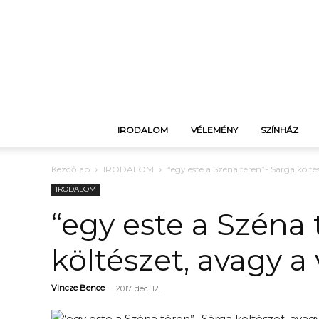
IRODALOM
VÉLEMÉNY
SZÍNHÁZ
Kezdőlap
IRODALOM
“egy este a Széna téren”- Sárga költ
IRODALOM
“egy este a Széna 
költészet, avagy a
Vincze Bence
-
2017. dec. 12.