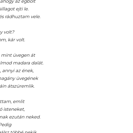
 ahogy az égbolt
illagot ejti le.
és rádhuztam vele.
y volt?
m, kár volt.
 mint üvegen át
álmod madara dalát.
, annyi az ének,
magány üvegének
áin átszüremlik.
ottam, emlit
ó isteneket,
lnak ezután neked.
Pedig
álsz többé nekik.