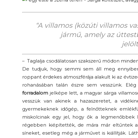
“A villamos (közúti villamos 
jármű, amely az úttest
jelö
– Taglalja csodálatosan szakszerű módon minden 
De tudjuk, hogy semmi sem áll meg ennyiben.
roppant érdekes atmoszférája alakult ki az évti
rohanásában talán észre sem vesszünk. Elég
forradalom
jelképe lett, a magyar sárga villam
vesszük van akinek a hazaszeretet, a vidék
gyermekeknek időgép, a felnőtteknek emlékfü
miskolcinak egy jel, hogy ők a legmenőbbek 
régebben kiépítették, de mára már eltűntek a
síneket, esetleg még a járművet is kiállítják. L