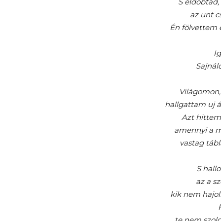
S eldobtad,
az unt cs
Én fölvettem 
Ig
Sajnálo
Világomon,
hallgattam uj 
Azt hittem
amennyi a 
vastag tábl
S hall
az a sz
kik nem hajo
te nem szolg