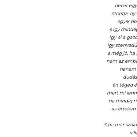
hever egy
szoritja, n
egyik do
s igy minde
Igy él a gazd
igy szenvedü
s még jó, ha
nem az ember
hanem v
dudás 
én téged é
mert mi lenn
ha mindig 
az értelem
S ha már szólo
vil