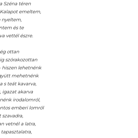
 a Széna téren
. Kalapot emeltem,
n nyeltem,
ntem és te
a vettél észre.
ég ottan
tig szórakozottan
– hiszen lehetnénk
együtt mehetnénk
 s teát kavarva,
t, igazat akarva
nénk irodalomról,
ontos emberi lomról
t szavadra,
n vetnél a latra,
 tapasztalatra,