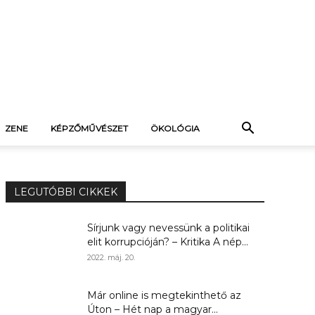
ZENE
KÉPZŐMŰVÉSZET
ÖKOLÓGIA
LEGUTÓBBI CIKKEK
Sírjunk vagy nevessünk a politikai
elit korrupcióján? – Kritika A nép...
2022. máj. 20.
Már online is megtekinthető az
Úton – Hét nap a magyar...