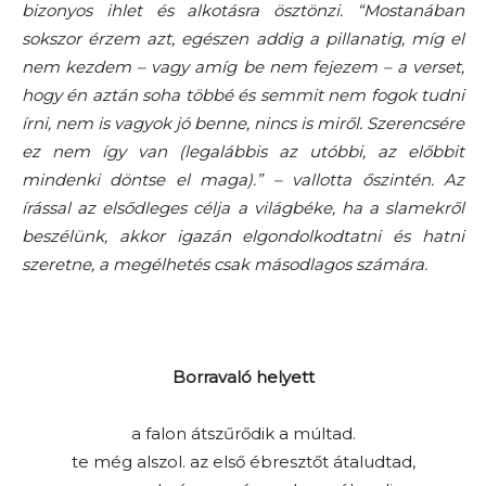
bizonyos ihlet és alkotásra ösztönzi. “Mostanában
sokszor érzem azt, egészen addig a pillanatig, míg el
nem kezdem – vagy amíg be nem fejezem – a verset,
hogy én aztán soha többé és semmit nem fogok tudni
írni, nem is vagyok jó benne, nincs is miről. Szerencsére
ez nem így van (legalábbis az utóbbi, az előbbit
mindenki döntse el maga).” – vallotta őszintén. Az
írással az elsődleges célja a világbéke, ha a slamekről
beszélünk, akkor igazán elgondolkodtatni és hatni
szeretne, a megélhetés csak másodlagos számára.
Borravaló helyett
a falon átszűrődik a múltad.
te még alszol. az első ébresztőt átaludtad,