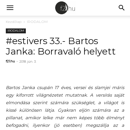
Kezdőlap
IRODALOM
IRODALOM
#estivers 33.- Bartos
Janka: Borravaló helyett
f21.hu
-
2018. jún. 3.
Bartos Janka csupán 17 éves, versei és slamjei máris
egy kiforrott világnézetet mutatnak. A versírás saját
elmondása szerint számára szükséglet, a világot is
kissé különösen látja. Gyakran eljön számára az a
pillanat, amikor lelke már nem képes több élményt
befogadni, ilyenkor (jó esetben) megszállja az a