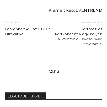
Kiemelt kép:
EVENTREND
Előző cikk
Következő cikk
Fahrenheit 451 az HBO-n –
Kertmozi és
Filmkritika
kertkoncertek egy helyen
– a Szimfónia Kávézó nyári
programjai
f21.hu
LEGUTÓBBI CIKKEK