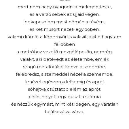
mert nem hagy nyugodni a meleged teste,
és a vérző sebek az ujjaid végén.
bekapcsolom most némán a tévém,
és két műsort nézek egyidőben:
valami drámát a képernyőn, s valakit, akit elhagytam
félidőben
a metróhoz vezető mozgólépcsőn, nemrég.
valakit, aki betévedt az életembe, emlék
szagú metaforákat kenve a sebembe.
felébredsz, s szemeddel nézel a szemembe,
lenézel egészen a lelkemig és aprót
sóhajtva csúztatod elém az aprót:
ölelés helyett egy puszit a számra.
és nézzük egymást, mint két idegen, egy váratlan
találkozásra várva.