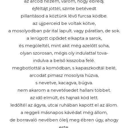
az arcod nézem, várom, hogy ébredj.
éjféltájt jöttél, szinte betévedt
pillantásod a köztünk lévő furcsa ködbe.
az ujjperceid be voltak kötve,
a mosolyodban pár ital lapult. vagy páratlan, de sok.
a lerúgott cipőidet elkapta a sarok,
és megöleltél, mint akit még azelőtt soha,
olyan szorosan, mégis oly indulattal tova-
indulva a belső kisszoba felé.
megbotlottál a komódban, s kapaszkodtál belé,
arcodat pimasz mosolyra húzva,
s nevetve, kacagva, búgva.
nem akarom a nevetésedet hallani többet.
az idő elmúlt, és hajnali köd lett.
ledőltél az ágyra, utcai ruhában kapott el az álom.
a reggeli másnapos kávédat még állom,
de borravaló nevében ölelj meg ébren úgy, ahogy
este.