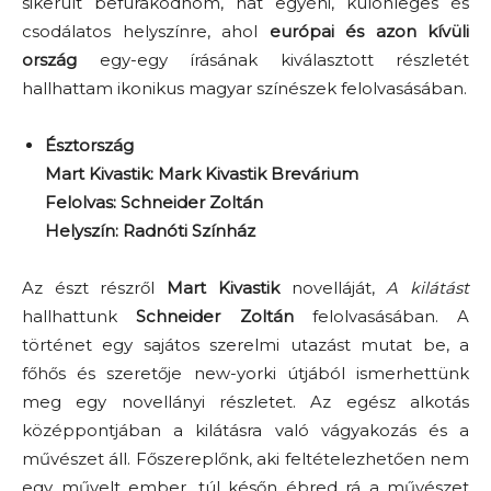
sikerült befurakodnom, hat egyéni, különleges és
csodálatos helyszínre, ahol
európai és azon kívüli
ország
egy-egy írásának kiválasztott részletét
hallhattam ikonikus magyar színészek felolvasásában.
Észtország
Mart Kivastik: Mark Kivastik Brevárium
Felolvas: Schneider Zoltán
Helyszín: Radnóti Színház
Az észt részről
Mart Kivastik
novelláját,
A kilátást
hallhattunk
Schneider Zoltán
felolvasásában. A
történet egy sajátos szerelmi utazást mutat be, a
főhős és szeretője new-yorki útjából ismerhettünk
meg egy novellányi részletet. Az egész alkotás
középpontjában a kilátásra való vágyakozás és a
művészet áll. Főszereplőnk, aki feltételezhetően nem
egy művelt ember, túl későn ébred rá a művészet