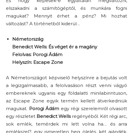
És hogy képesek-e egyáltalán megváltozni,
elszakadni a számítógéptől, és munkára fogni
magukat? Mennyit érhet a pénz? Mi hozhat
változást? A történetből kiderül…
Németország
Benedict Wells: És véget ér a magány
Felolvas: Porogi Ádám
Helyszín: Escape Zone
A Németországot képviselő helyszínre a bejutás volt
a legizgalmasabb, a felolvasáson részt venni vágyó
embereknek ugyanis egy földalatti minilabirintuson,
az Escape Zone egyik termén kellett átverkedniük
magukat.
Porogi Ádám
egy régi szerelemről olvasott
egy részletet
Benedict Wells
regényéből. Két régi arc,
sok emlék, temérdek mi lett volna ha… és arra
emlékszel?, egy ismeretlen heg, ölelés, két ajándék,