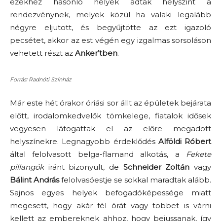
ezekhez hasonló helyek adtak helyszínt a
rendezvénynek, melyek közül ha valaki legalább
négyre eljutott, és begyűjtötte az ezt igazoló
pecsétet, akkor az est végén egy izgalmas sorsoláson
vehetett részt az
Anker’tben
.
Forrás: Radnóti Színház
Már este hét órakor óriási sor állt az épületek bejárata
előtt, irodalomkedvelők tömkelege, fiatalok idősek
vegyesen látogattak el az előre megadott
helyszínekre. Legnagyobb érdeklődés
Alföldi Róbert
által felolvasott belga-flamand alkotás, a
Fekete
pillangók
iránt bizonyult, de
Schneider Zoltán
vagy
Bálint András
felolvasóestje se sokkal maradtak alább.
Sajnos egyes helyek befogadóképessége miatt
megesett, hogy akár fél órát vagy többet is várni
kellett az embereknek ahhoz, hogy bejussanak, így