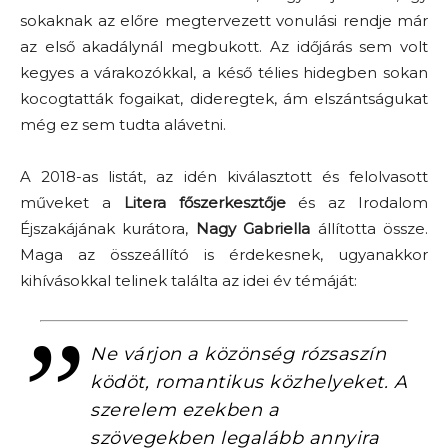
sokaknak az előre megtervezett vonulási rendje már
az első akadálynál megbukott. Az időjárás sem volt
kegyes a várakozókkal, a késő télies hidegben sokan
kocogtatták fogaikat, dideregtek, ám elszántságukat
még ez sem tudta alávetni.
A 2018-as listát, az idén kiválasztott és felolvasott
műveket a
Litera főszerkesztője
és az Irodalom
Éjszakájának kurátora,
Nagy Gabriella
állította össze.
Maga az összeállító is érdekesnek, ugyanakkor
kihívásokkal telinek találta az idei év témáját:
Ne várjon a közönség rózsaszín
ködöt, romantikus közhelyeket. A
szerelem ezekben a
szövegekben legalább annyira