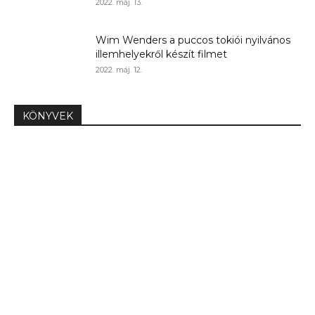
2022. máj. 13.
Wim Wenders a puccos tokiói nyilvános
illemhelyekről készít filmet
2022. máj. 12.
KÖNYVEK