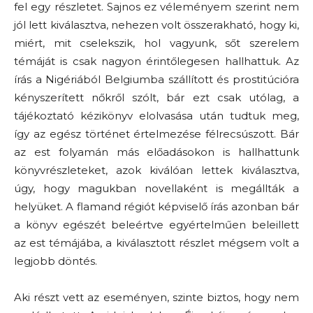
fel egy részletet. Sajnos ez véleményem szerint nem
jól lett kiválasztva, nehezen volt összerakható, hogy ki,
miért, mit cselekszik, hol vagyunk, sőt szerelem
témáját is csak nagyon érintőlegesen hallhattuk. Az
írás a Nigériából Belgiumba szállított és prostitúcióra
kényszerített nőkről szólt, bár ezt csak utólag, a
tájékoztató kézikönyv elolvasása után tudtuk meg,
így az egész történet értelmezése félrecsúszott. Bár
az est folyamán más előadásokon is hallhattunk
könyvrészleteket, azok kiválóan lettek kiválasztva,
úgy, hogy magukban novellaként is megállták a
helyüket. A flamand régiót képviselő írás azonban bár
a könyv egészét beleértve egyértelműen beleillett
az est témájába, a kiválasztott részlet mégsem volt a
legjobb döntés.
Aki részt vett az eseményen, szinte biztos, hogy nem