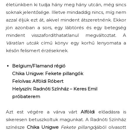
életünkben ki tudja hány meg hány utcán, még sincs
soknak jelentősége. Illetve mindaddig nincs, míg nem
azzal éljük ezt át, akivel mindent átszeretnénk. Ekkor
jön azonban a sors, egy lábtörés és egy betegség
mindent visszafordíthatatlanul megváltoztat. A
Váratlan utcák
című könyv egy korhű lenyomata a
későn felismert érzéseknek.
Belgium/Flamand régió
Chika Unigwe: Fekete pillangók
Felolvas: Alföldi Róbert
Helyszín: Radnóti Színház – Keres Emil
próbaterem
Azt est végére a várva várt
Alföldi
előadásra is
sikeresen betuszkoltuk magunkat. A Radnóti Színház
színésze
Chika Unigwe
Fekete pillangó
jából olvasott