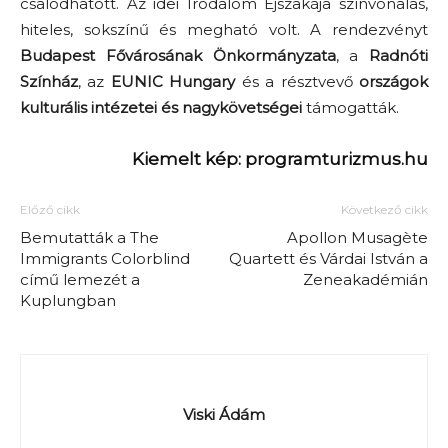
csalódhatott. Az idei Irodalom Éjszakája színvonalas,
hiteles, sokszínű és megható volt. A rendezvényt
Budapest Fővárosának Önkormányzata
, a
Radnóti
Színház
, az
EUNIC Hungary
és a résztvevő
országok
kulturális intézetei
és nagykövetségei
támogatták.
Kiemelt kép: programturizmus.hu
Előző cikk
Következő cikk
Bemutatták a The
Apollon Musagète
Immigrants Colorblind
Quartett és Várdai István a
című lemezét a
Zeneakadémián
Kuplungban
Viski Ádám