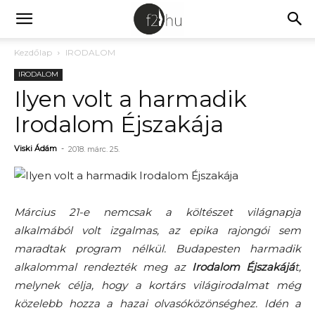
Kezdőlap
IRODALOM
IRODALOM
Ilyen volt a harmadik
Irodalom Éjszakája
Viski Ádám
-
2018. márc. 25.
Március 21-e nemcsak a költészet világnapja
alkalmából volt izgalmas, az epika rajongói sem
maradtak program nélkül. Budapesten harmadik
alkalommal rendezték meg az
Irodalom Éjszakájá
t,
melynek célja, hogy a kortárs világirodalmat még
közelebb hozza a hazai olvasóközönséghez. Idén a