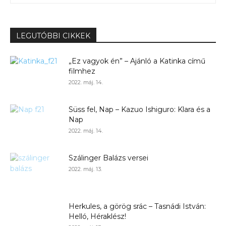
LEGUTÓBBI CIKKEK
„Ez vagyok én” – Ajánló a Katinka című
filmhez
2022. máj. 14.
Süss fel, Nap – Kazuo Ishiguro: Klara és a
Nap
2022. máj. 14.
Szálinger Balázs versei
2022. máj. 13.
Herkules, a görög srác – Tasnádi István:
Helló, Héraklész!