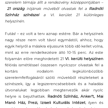
szerelem témája állt a rendezvény középpontjában –
21 ország
írójának művéből olvastak fel a
Radnóti
Színház színészei
a VI. kerület 21 különleges
helyszínén.
Futás! – ez volt a terv aznap estére. Bár a helyszínek
nagy része nem volt távol egymástól, ahhoz, hogy
egyik helyről a másikra eljussunk több idő kellet volna,
mint az erre rendelkezésre álló 10-15 perc. Az este
folyamán előre meghirdetett 21
VI. kerülti helyszínen
félórás ismétléssel összesen nyolcszor olvastak fel a
kortárs irodalom legkülönbözőbb
szerelemfelfogásáról szóló művekből részleteket a
színészek, így a legszerencsésebbek és a haladási
útvonalukat legjobban megtervezők akár nyolc
helyre is bejuthattak.
Radnóti Színház, Anker’t, Mai
Manó Ház, Prezi, Izraeli Kulturális Intézet
, ilyen és