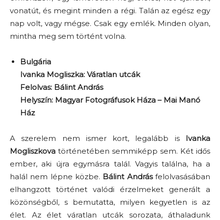
vonatút, és megint minden a régi. Talán az egész egy
nap volt, vagy mégse. Csak egy emlék. Minden olyan,
mintha meg sem történt volna.
Bulgária
Ivanka Mogliszka: Váratlan utcák
Felolvas: Bálint András
Helyszín: Magyar Fotográfusok Háza – Mai Manó
Ház
A szerelem nem ismer kort, legalább is
Ivanka
Mogliszkova
történetében semmiképp sem. Két idős
ember, aki újra egymásra talál. Vagyis találna, ha a
halál nem lépne közbe.
Bálint András
felolvasásában
elhangzott történet valódi érzelmeket generált a
közönségből, s bemutatta, milyen kegyetlen is az
élet. Az élet váratlan utcák sorozata, áthaladunk