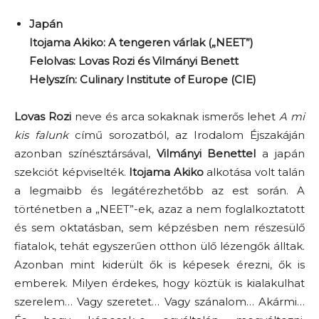
Japán
Itojama Akiko: A tengeren várlak („NEET”)
Felolvas: Lovas Rozi és Vilmányi Benett
Helyszín: Culinary Institute of Europe (CIE)
Lovas Rozi
neve és arca sokaknak ismerős lehet
A mi
kis falunk
című sorozatból, az Irodalom Éjszakáján
azonban színésztársával,
Vilmányi Benettel
a japán
szekciót képviselték.
Itojama Akiko
alkotása volt talán
a legmaibb és legátérezhetőbb az est során. A
történetben a „NEET”-ek, azaz a nem foglalkoztatott
és sem oktatásban, sem képzésben nem részesülő
fiatalok, tehát egyszerűen otthon ülő lézengők álltak.
Azonban mint kiderült ők is képesek érezni, ők is
emberek. Milyen érdekes, hogy köztük is kialakulhat
szerelem… Vagy szeretet… Vagy szánalom… Akármi…