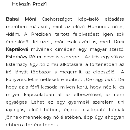
Helyszín: Prezi/1
Balsai Móni
Csehországot képviselő előadása
merőben más volt, mint az előző. Humoros, nőies,
vidám. A Preziben tartott felolvasóest igen sok
érdeklődőt feltüzelt, már csak azért is, mert
Dora
Kaprálová
művének címében egy magyar szerző,
Esterházy Péter
neve is szerepelt. Az írás egy válasz
Esterházy
Egy nő
című alkotására, a történetben az
író lányát többször is megemlíti az elbeszélő. A
könyvrészlet ismétlésekre épített:
„Van egy férfi”
. De
hogy az a férfi kicsoda, milyen korú, hogy néz ki, és
milyen kapcsolatban áll az elbeszélővel, az nem
egységes. Lehet ez egy gyermeki szerelem, tini
rajongás, felnőtt hóbort, férjezett csetepaté. Férfiak
jönnek-mennek egy nő életében, épp úgy, ahogyan
ebben a történetben is.