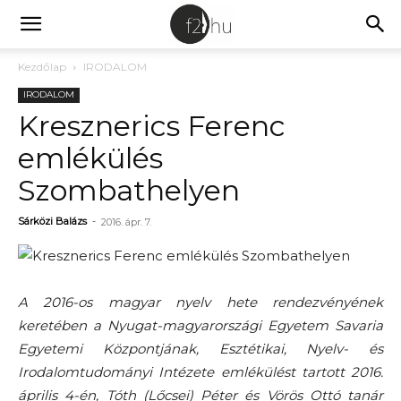
Kezdőlap
IRODALOM
IRODALOM
Kresznerics Ferenc
emlékülés
Szombathelyen
Sárközi Balázs
-
2016. ápr. 7.
A 2016-os magyar nyelv hete rendezvényének
keretében a Nyugat-magyarországi Egyetem Savaria
Egyetemi Központjának, Esztétikai, Nyelv- és
Irodalomtudományi Intézete emlékülést tartott 2016.
április 4-én, Tóth (Lőcsei) Péter és Vörös Ottó tanár