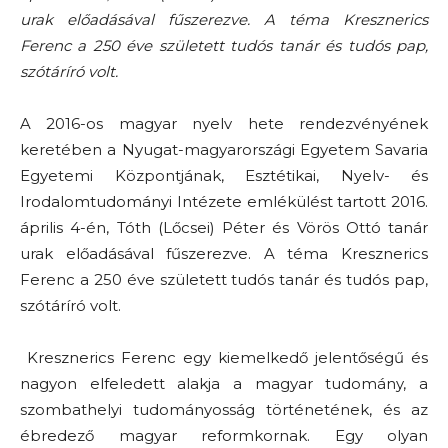
urak előadásával fűszerezve. A téma Kresznerics
Ferenc a 250 éve született tudós tanár és tudós pap,
szótáríró volt.
A 2016-os magyar nyelv hete rendezvényének
keretében a Nyugat-magyarországi Egyetem Savaria
Egyetemi Központjának, Esztétikai, Nyelv- és
Irodalomtudományi Intézete emlékülést tartott 2016.
április 4-én, Tóth (Lőcsei) Péter és Vörös Ottó tanár
urak előadásával fűszerezve. A téma Kresznerics
Ferenc a 250 éve született tudós tanár és tudós pap,
szótáríró volt.
Kresznerics Ferenc egy kiemelkedő jelentőségű és
nagyon elfeledett alakja a magyar tudomány, a
szombathelyi tudományosság történetének, és az
ébredező magyar reformkornak. Egy olyan