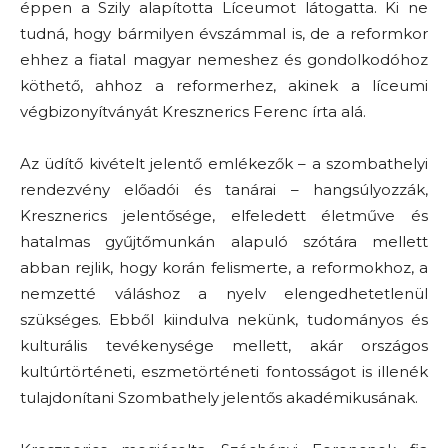
éppen a Szily alapította Líceumot látogatta. Ki ne
tudná, hogy bármilyen évszámmal is, de a reformkor
ehhez a fiatal magyar nemeshez és gondolkodóhoz
köthető, ahhoz a reformerhez, akinek a líceumi
végbizonyítványát Kresznerics Ferenc írta alá.
Az üdítő kivételt jelentő emlékezők – a szombathelyi
rendezvény előadói és tanárai – hangsúlyozzák,
Kresznerics jelentősége, elfeledett életműve és
hatalmas gyűjtőmunkán alapuló szótára mellett
abban rejlik, hogy korán felismerte, a reformokhoz, a
nemzetté váláshoz a nyelv elengedhetetlenül
szükséges. Ebből kiindulva nekünk, tudományos és
kulturális tevékenysége mellett, akár országos
kultúrtörténeti, eszmetörténeti fontosságot is illenék
tulajdonítani Szombathely jelentős akadémikusának.