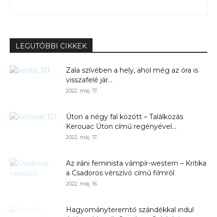
LEGUTÓBBI CIKKEK
Zala szívében a hely, ahol még az óra is
visszafelé jár...
2022. máj. 17.
Úton a négy fal között – Találkozás
Kerouac Úton című regényével...
2022. máj. 17.
Az iráni feminista vámpír-western – Kritika
a Csadoros vérszívó című filmről
2022. máj. 16.
Hagyományteremtő szándékkal indul