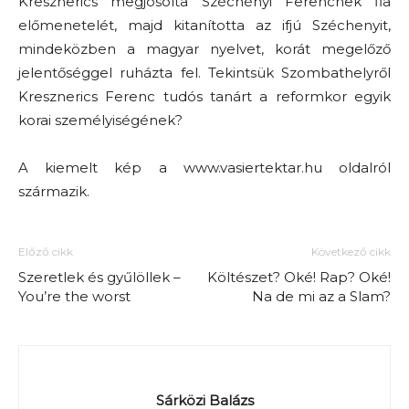
Kresznerics megjósolta Széchényi Ferencnek fia
előmenetelét, majd kitanította az ifjú Széchenyit,
mindeközben a magyar nyelvet, korát megelőző
jelentőséggel ruházta fel. Tekintsük Szombathelyről
Kresznerics Ferenc tudós tanárt a reformkor egyik
korai személyiségének?
A kiemelt kép a www.vasiertektar.hu oldalról
származik.
Előző cikk
Következő cikk
Szeretlek és gyűlöllek –
Költészet? Oké! Rap? Oké!
You’re the worst
Na de mi az a Slam?
Sárközi Balázs