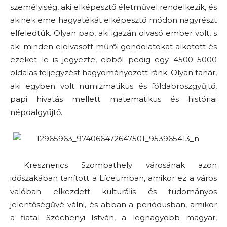
személyiség, aki elképesztő életművel rendelkezik, és
akinek eme hagyatékát elképesztő módon nagyrészt
elfeledtük. Olyan pap, aki igazán olvasó ember volt, s
aki minden elolvasott műről gondolatokat alkotott és
ezeket le is jegyezte, ebből pedig egy 4500–5000
oldalas feljegyzést hagyományozott ránk. Olyan tanár,
aki egyben volt numizmatikus és földabroszgyűjtő,
papi hivatás mellett matematikus és históriai
népdalgyűjtő.
Kresznerics Szombathely városának azon
időszakában tanított a Líceumban, amikor ez a város
valóban elkezdett kulturális és tudományos
jelentőségűvé válni, és abban a periódusban, amikor
a fiatal Széchenyi István, a legnagyobb magyar,