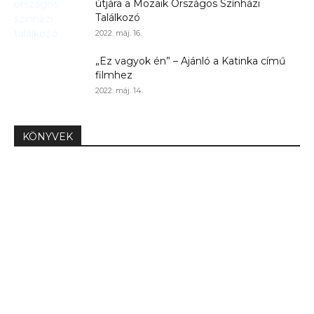
útjára a Mozaik Országos Színházi
Találkozó
2022. máj. 16.
„Ez vagyok én” – Ajánló a Katinka című
filmhez
2022. máj. 14.
KÖNYVEK